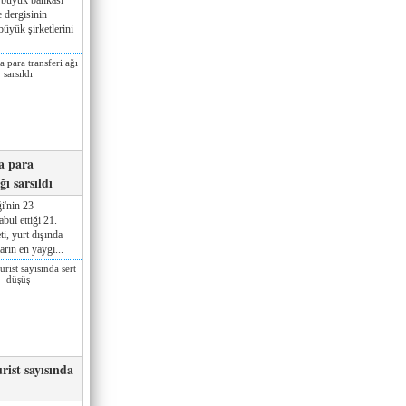
 dergisinin
üyük şirketlerini
a para
ğı sarsıldı
i'nin 23
ul ettiği 21.
ti, yurt dışında
rın en yaygı...
rist sayısında