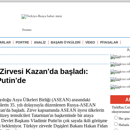
Реклама
ARLAR
PORTRE
ANALİZ
BAŞARI ÖYKÜLERİ
VİDEO
PİYASALAR
7
Реклама
Реклама
irvesi Kazan'da başladı:
Реклама
Putin'de
Реклама
Реклама
ydoğu Asya Ülkeleri Birliği (ASEAN) arasındaki
A
kilerin 35. yılı dolayısıyla düzenlenen Rusya-ASEAN
TürkRus.Com'
zan'da başladı. Zirve kapsamında ASEAN üyesi ülkelerin
okuyorsunuz
 düzey temsilcileri Tataristan'ın başkentinde bir araya
Her gün
 Devlet Başkanı Vladimir Putin'in çok sayıda ikili görüşme
Haftada
i bekleniyor. Türkiye zirvede Dışişleri Bakanı Hakan Fidan