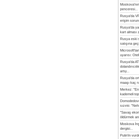
Moskova'nın
penceresi...
Rusya'da VP
erişim sorun
Rusya'da ya
kart alması z
Rusya eski s
satışına geçic
Microsoft'ta
uyarısı: Otel
Rusya'da AT
dolandırıcılı
artıy...
Rusya'da or
maaşı kaç ru
Merkez: "En
kademeli top
Domodedovo
sızıntı: "Neh
"Savaş ekon
öldürmek anl
Moskova İn
dergisi...
Putin'in vur