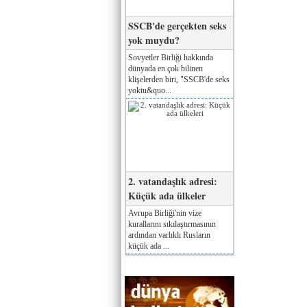
SSCB'de gerçekten seks
yok muydu?
Sovyetler Birliği hakkında
dünyada en çok bilinen
klişelerden biri, "SSCB'de seks
yoktu&quo...
2. vatandaşlık adresi:
Küçük ada ülkeler
Avrupa Birliği'nin vize
kurallarını sıkılaştırmasının
ardından varlıklı Rusların
küçük ada ...