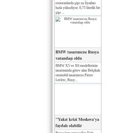
restoranlarda şişe su fiyatları
hızla yükseliyor. 0,75 litrelik bir
şişe ...
BMW tasarımcısı Rusya
vatandaşı oldu
BMW X5 ve X6 modellerinin
tasarımında görev alan Belçikalı
otomobil tasarımcısı Pierre
Leclerc, Rusy...
"Yakıt krizi Moskova'ya
faydalı olabilir
Rusya’nın uzun yıllar Türk