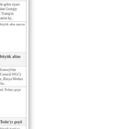
de gelen siyasi
ndan Georgiy
 Trump'ın
triot ha...
 büyük altın
Konseyi'nin
 Council-WGC)
öre, Rusya Merkez
nı...
esla'yı geçti
 büyük bankası