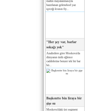
maltın mayalanmasıyla
hazırlanan geleneksel yaz
içeceği kvasın fiy...
"Her şey var, barlar
sokağı yok"
Analistlere göre Moskova'da
dünyanın ünlü eğlence
caddelerine benzer tek bir bar
bö...
Başkentte bin liraya bir
şişe su
Moskova'daki üst segment