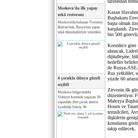
tarafından temsi
Moskova'da ilk yapay
Kazan Havalim
zekâ restoranı
Başbakanı Env
Moskova'da bulunan Tverskoy
başta olmak üze
Bulvarı'nda, Rusya'nın yapay
karşılandı. Zirv
zekâ teknolojileriyle yönetilen
bin 500 görevli
...
Kremlin'e göre 
alınacak. Liderle
dijitalleşme, bil
hedefler belirl
ile Rusya-ASEA
Rus yetkililer, 
4 çocukla dünya güzeli
yüzde 60 artarak
seçildi
Zirvenin ilk 
Moskova bölgesindeki
düzenleniyor.
Vidnoye kentinde yaşayan 39
Malezya Başba
yaşındaki dört çocuk annesi
Hourn ve Tatari
Lyudmila Sekriy, M...
temsilcileri, 
ilişkilerin geniş
konularını görü
takip edilecek.