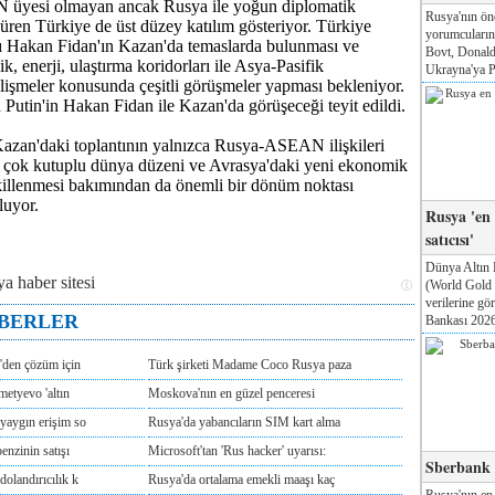
üyesi olmayan ancak Rusya ile yoğun diplomatik
Rusya'nın ön
düren Türkiye de üst düzey katılım gösteriyor. Türkiye
yorumcuları
nı Hakan Fidan'ın Kazan'da temaslarda bulunması ve
Bovt, Donald
k, enerji, ulaştırma koridorları ile Asya-Pasifik
Ukrayna'ya Pa
lişmeler konusunda çeşitli görüşmeler yapması bekleniyor.
Putin'in Hakan Fidan ile Kazan'da görüşeceği teyit edildi.
 Kazan'daki toplantının yalnızca Rusya-ASEAN ilişkileri
, çok kutuplu dünya düzeni ve Avrasya'daki yeni ekonomik
ekillenmesi bakımından da önemli bir dönüm noktası
luyor.
Rusya 'en
satıcısı'
Dünya Altın 
(World Gold
verilerine g
ABERLER
Bankası 2026'
'den çözüm için
Türk şirketi Madame Coco Rusya paza
metyevo 'altın
Moskova'nın en güzel penceresi
yaygın erişim so
Rusya'da yabancıların SIM kart alma
enzinin satışı
Microsoft'tan 'Rus hacker' uyarısı:
Sberbank T
olandırıcılık k
Rusya'da ortalama emekli maaşı kaç
Rusya'nın en