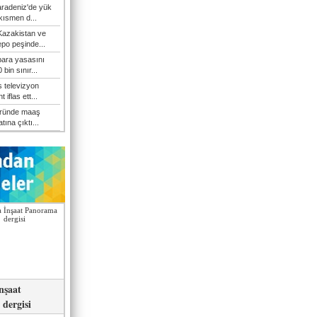
Karadeniz'de yük
 kısmen d...
Kazakistan ve
epo peşinde...
 para yasasını
 bin sınır...
s televizyon
t iflas ett...
öründe maaş
atına çıktı...
nşaat
dergisi