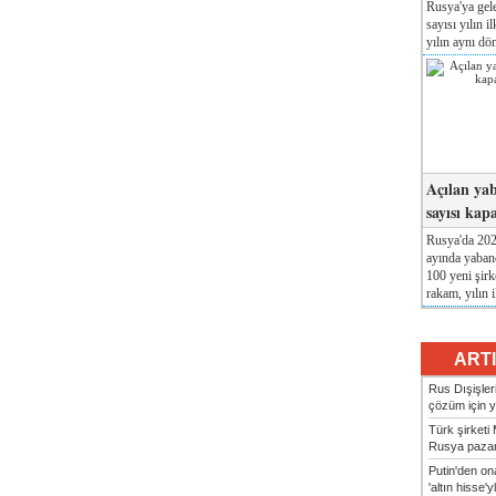
Rusya'ya gele
sayısı yılın i
yılın aynı dö
Açılan yab
sayısı kap
Rusya'da 2026
ayında yabanc
100 yeni şirk
rakam, yılın i
ART
Rus Dışişler
çözüm için ye
Türk şirket
Rusya pazarı
Putin'den o
'altın hisse'yl