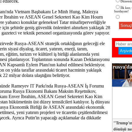
l edilecek.
Düzensiz
İlk kez;
anı'nda Vietnam Başbakanı Le Minh Hung, Malezya
burdayım!
er İbrahim ve ASEAN Genel Sekreteri Kao Kim Hourn
re yabancı konuklar geleneksel Tatar misafirperverliğiyle
Sonuçl
e için şehirde geniş güvenlik önlemleri alınırken yaklaşık 28
, gazeteci ve teknik personel organizasyonda görev yapıyor.
zirvede Rusya-ASEAN stratejik ortaklığının geleceği ele
rin siyasi diyalog, ticaret, yatırım, enerji, tarım,
im, eğitim, turizm ve kültürel iş birliği alanlarında yeni
emesi planlanıyor. Toplantının sonunda Kazan Deklarasyonu
N Kapsamlı Eylem Planı'nın kabul edilmesi bekleniyor.
son on yılda taraflar arasındaki ticaret hacminin yaklaşık
 22 milyar dolara ulaştığını belirtiyor.
gününde Rameyev IT Parkı'nda Rusya-ASEAN İş Forumu
 Foruma Rusya Ekonomi Bakanı Maksim Reşetnikov,
kanı Enver İbrahim, ASEAN Genel Sekreteri Kao Kim
stan hükümetinin üst düzey temsilcileri katılıyor. İş dünyası
Avrasya Ekonomik Birliği ile ASEAN arasındaki ekonomik
letilmesi, yeni yatırım projeleri ve ticaretin çeşitlendirilmesi
şecek. Ayrıca Putin'in yapacağı açıklamalar da dikkatle
"Trump'ın
dönüşü n