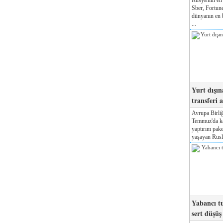
Sber, Fortune
dünyanın en b
...
Yurt dışın
transferi a
Avrupa Birliğ
Temmuz'da kab
yaptırım pake
yaşayan Rusla
Yabancı tu
sert düşüş