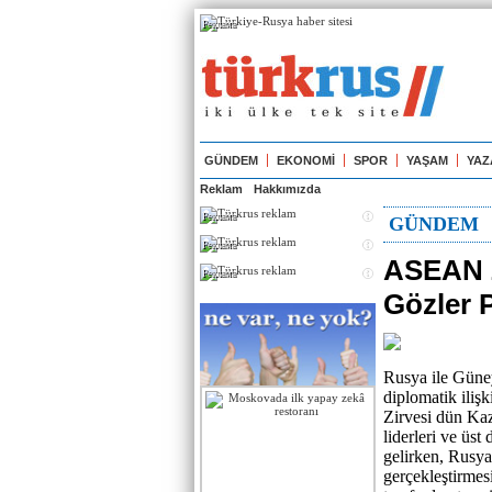
Реклама
GÜNDEM
EKONOMİ
SPOR
YAŞAM
YAZ
Reklam
Hakkımızda
Реклама
GÜNDEM
Реклама
ASEAN Z
Реклама
Gözler 
Rusya ile Güne
diplomatik iliş
Zirvesi dün Ka
liderleri ve üst
gelirken, Rusya
gerçekleştirmes