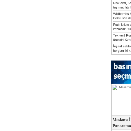
Risk arttı, 
taşımacılığı
Wildberries 
Belarus'ta d
Putin kripto
imzaladı: 300
Tek yerli Ru
üreticisi Kvan
İnşaat sekt
borçları iki k
Moskova İ
Panorama 