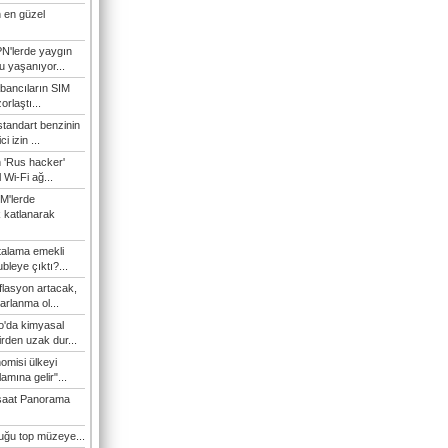
 en güzel
N'lerde yaygın
u yaşanıyor...
bancıların SIM
orlaştı...
tandart benzinin
i izin ...
n 'Rus hacker'
l Wi-Fi ağ...
M'lerde
k katlanarak
talama emekli
bleye çıktı?...
flasyon artacak,
arlanma ol...
'da kimyasal
irden uzak dur...
omisi ülkeyi
amına gelir"...
şaat Panorama
duğu top müzeye...