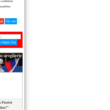
 aralıklarla
 tesadüfen
ar
 Patriot
eden?"