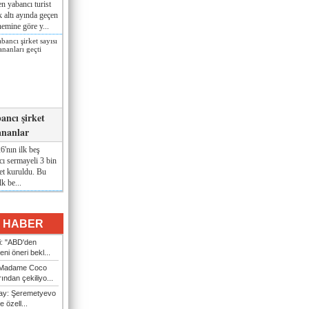
n yabancı turist
lk altı ayında geçen
nemine göre y...
ancı şirket
ananlar
'nın ilk beş
ı sermayeli 3 bin
et kuruldu. Bu
lk be...
I HABER
i: "ABD'den
ni öneri bekl...
i Madame Coco
ndan çekiliyo...
nay: Şeremetyevo
e özell...