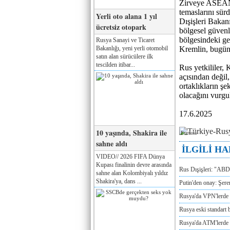
Zirveye ASEAN 
temaslarını sür
Yerli oto alana 1 yıl
Dışişleri Baka
ücretsiz otopark
bölgesel güvenli
bölgesindeki ge
Rusya Sanayi ve Ticaret
Bakanlığı, yeni yerli otomobil
Kremlin, bugün 
satın alan sürücülere ilk
tescilden itibar...
Rus yetkililer,
açısından değil
ortaklıkların ş
olacağını vurgu
17.6.2025
10 yaşında, Shakira ile
Реклама
sahne aldı
İLGİLİ H
VIDEO// 2026 FIFA Dünya
Kupası finalinin devre arasında
Rus Dışişleri: "ABD
sahne alan Kolombiyalı yıldız
Shakira'ya, dans ...
Putin'den onay: Şere
Rusya'da VPN'lerde 
Rusya eski standart b
Rusya'da ATM'lerde d