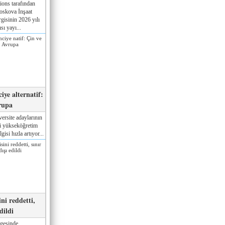
ions tarafından
oskova İnşaat
gisinin 2026 yılı
sı yayı...
iye alternatif:
rupa
ersite adaylarının
ki yükseköğretim
gisi hızla artıyor...
ni reddetti,
edildi
gesinde,