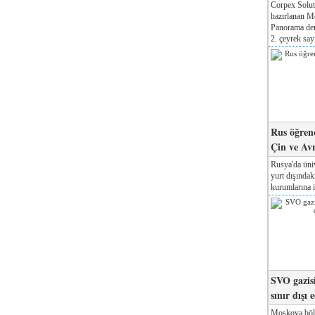
Corpex Solut
hazırlanan M
Panorama der
2. çeyrek sayı
Rus öğrenc
Çin ve Av
Rusya'da üniv
yurt dışında
kurumlarına il
SVO gazisi
sınır dışı 
Moskova böl