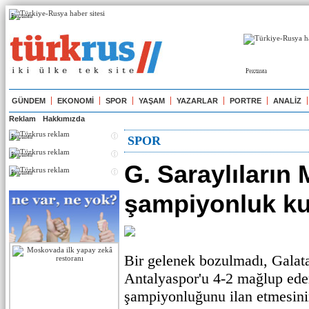
Реклама
Реклама
GÜNDEM
EKONOMİ
SPOR
YAŞAM
YAZARLAR
PORTRE
ANALİZ
Reklam
Hakkımızda
Реклама
SPOR
Реклама
G. Saraylıların
Реклама
şampiyonluk ku
Bir gelenek bozulmadı, Galata
Antalyaspor'u 4-2 mağlup eder
şampiyonluğunu ilan etmesinin