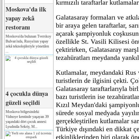
kırmızılı taraftarlar kutlamal
Moskova'da ilk
Galatasaray formaları ve atkı
yapay zekâ
bir araya gelen taraftarlar, sar
restoranı
açarak şampiyonluk coşkusunu 
Moskova'da bulunan Tverskoy
özellikle St. Vasili Kilisesi ön
Bulvarı'nda, Rusya'nın yapay
zekâ teknolojileriyle yönetilen
çektirirken, Galatasaray marş
...
tezahüratları meydanda yankıl
Kutlamalar, meydandaki Rus v
turistlerin de ilgisini çekti. Ç
Galatasaray taraftarlarıyla birl
4 çocukla dünya
bazı turistlerin ise tezahüratla
güzeli seçildi
Kızıl Meydan'daki şampiyonlu
sürede sosyal medyada yayılı
Moskova bölgesindeki
Vidnoye kentinde yaşayan 39
gerçekleştirilen kutlamalar sarı
yaşındaki dört çocuk annesi
Lyudmila Sekriy, M...
Türkiye dışındaki en dikkat ç
etkinliklerinden biri olarak öne