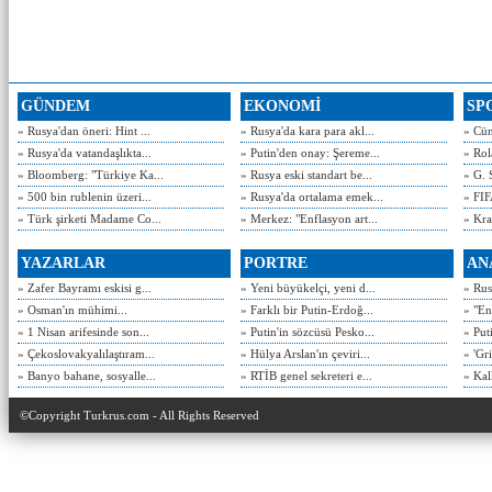
GÜNDEM
EKONOMİ
SP
» Rusya'dan öneri: Hint ...
» Rusya'da kara para akl...
» Cün
» Rusya'da vatandaşlıkta...
» Putin'den onay: Şereme...
» Rol
» Bloomberg: "Türkiye Ka...
» Rusya eski standart be...
» G. 
» 500 bin rublenin üzeri...
» Rusya'da ortalama emek...
» FIF
» Türk şirketi Madame Co...
» Merkez: "Enflasyon art...
» Kra
YAZARLAR
PORTRE
AN
» Zafer Bayramı eskisi g...
» Yeni büyükelçi, yeni d...
» Rusy
» Osman'ın mühimi...
» Farklı bir Putin-Erdoğ...
» "En
» 1 Nisan arifesinde son...
» Putin'in sözcüsü Pesko...
» Put
» Çekoslovakyalılaştıram...
» Hülya Arslan'ın çeviri...
» 'Gri
» Banyo bahane, sosyalle...
» RTİB genel sekreteri e...
» Kal
©Copyright Turkrus.com - All Rights Reserved