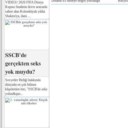
Doların 85 rubleye doğru yolculuğu
Rusya'd
VIDEO// 2026 FIFA Dünya
Kupası finalinin devre arasında
sahne alan Kolombiyalı yıldız
Shakira'ya, dans ...
SSCB'de
gerçekten seks
yok muydu?
Sovyetler Birliği hakkında
dünyada en çok bilinen
klişelerden biri, "SSCB'de seks
yoktu&quo...