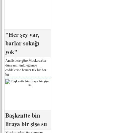
"Her şey var,
barlar sokağı
yok"
Analistlere göre Moskova'da
dünyanın ünlü eğlence
caddelerine benzer tek bir bar
bö...
Başkentte bin
liraya bir şişe su
Moskova'daki üst segment