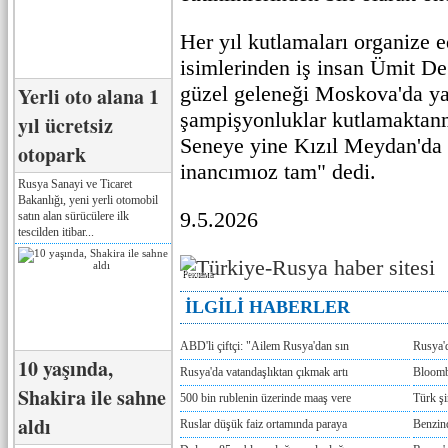
Her yıl kutlamaları organize 
isimlerinden iş insan Ümit De
güzel geleneği Moskova'da y
Yerli oto alana 1
şampişyonluklar kutlamaktan
yıl ücretsiz
Seneye yine Kızıl Meydan'da
otopark
inancımıoz tam" dedi.
Rusya Sanayi ve Ticaret
Bakanlığı, yeni yerli otomobil
9.5.2026
satın alan sürücülere ilk
tescilden itibar...
Реклама
İLGİLİ HABERLER
ABD'li çiftçi: "Ailem Rusya'dan sın
Rusya'
10 yaşında,
Rusya'da vatandaşlıktan çıkmak artı
Bloomb
Shakira ile sahne
500 bin rublenin üzerinde maaş vere
Türk ş
aldı
Ruslar düşük faiz ortamında paraya
Benzind