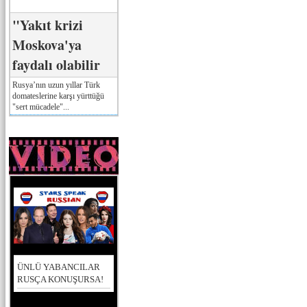
"Yakıt krizi
Moskova'ya
faydalı olabilir
Rusya’nın uzun yıllar Türk
domateslerine karşı yürttüğü
"sert mücadele"...
ÜNLÜ YABANCILAR
RUSÇA KONUŞURSA!