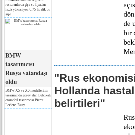
açıs
restoranlarda şişe su fiyatları
hızla yükseliyor. 0,75 litrelik bir
dön
şişe ...
de 
bir
bek
Mer
BMW
tasarımcısı
Rusya vatandaşı
"Rus ekonomisi
oldu
Hollanda hastalı
BMW X5 ve X6 modellerinin
tasarımında görev alan Belçikalı
belirtileri"
otomobil tasarımcısı Pierre
Leclerc, Rusy...
Rus
eko