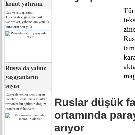
konut yatırımı
Tür
Rus vatandaşlarının
Türkiye'deki gayrimenkul
tek
yatırımları, yabancılara yönelik
kuralların son yılla...
zin
Rus
tam
kar
akta
Rusya'da yalnız
mağ
yaşayanların
sayısı
Rusya'da tek kişiden oluşan
Ruslar düşük fa
hanelerin sayısı hızla artarken
uzmanlar bu eğilimin doğum
oranlarını daha da aş...
ortamında para
arıyor