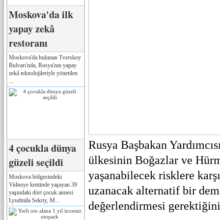
Moskova'da ilk
yapay zekâ
restoranı
Moskova'da bulunan Tverskoy
Bulvarı'nda, Rusya'nın yapay
zekâ teknolojileriyle yönetilen
...
Rusya Başbakan Yardımcısı
4 çocukla dünya
ülkesinin Boğazlar ve Hür
güzeli seçildi
yaşanabilecek risklere kar
Moskova bölgesindeki
Vidnoye kentinde yaşayan 39
uzanacak alternatif bir dem
yaşındaki dört çocuk annesi
Lyudmila Sekriy, M...
değerlendirmesi gerektiğini