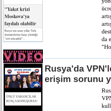
yön
ücr
"Yakıt krizi
Moskova'ya
artı
faydalı olabilir
artı
des
Rusya’nın uzun yıllar Türk
domateslerine karşı yürttüğü
da 
"sert mücadele"...
"Ho
Rusya'da VPN'l
erişim sorunu 
Rus
ÜNLÜ YABANCILAR
VPN
RUSÇA KONUŞURSA!
kul