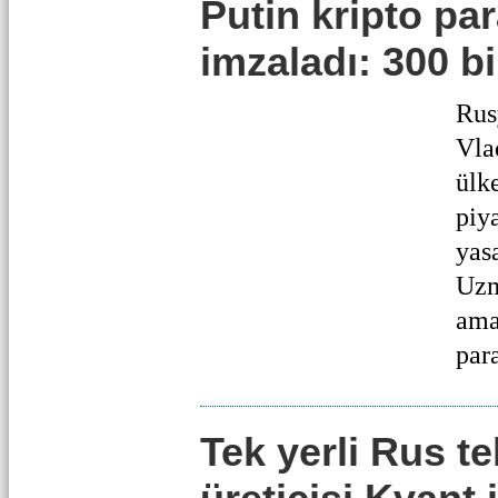
Putin kripto pa
imzaladı: 300 bi
Rus
Vla
ülk
piy
yas
Uzm
amaç
para
Tek yerli Rus t