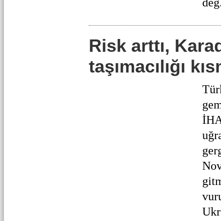
değ.
Risk arttı, Kara
taşımacılığı kı
Tür
gem
İHA
uğr
ger
Nov
git
vur
Ukra