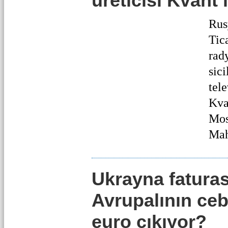
üreticisi Kvant i
Rus
Tic
rad
sici
tele
Kvan
Mos
Mah
Ukrayna faturas
Avrupalının ce
euro çıkıyor?