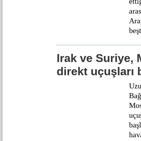
etti
aras
Arap
beşt
Irak ve Suriye,
direkt uçuşları 
Uzu
Bağ
Mos
uçu
başl
hava