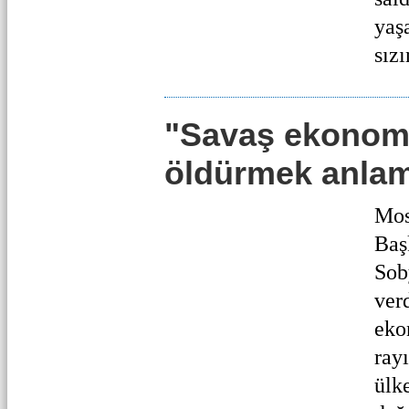
yaş
sızı
"Savaş ekonomi
öldürmek anlam
Mos
Baş
Sob
ver
eko
ray
ülk