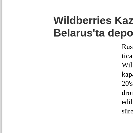
Wildberries Kaz
Belarus'ta dep
Rus
tic
Wil
kap
20'
dron
edi
sür