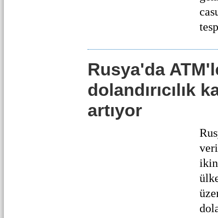
cas
tesp
Rusya'da ATM'l
dolandırıcılık k
artıyor
Rus
ver
iki
ülk
üze
dola