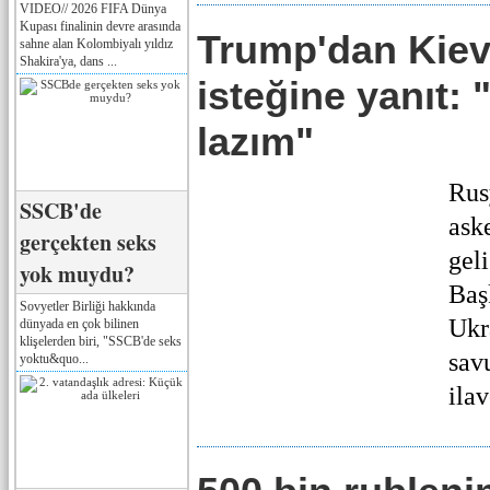
VIDEO// 2026 FIFA Dünya
Kupası finalinin devre arasında
Trump'dan Kiev'
sahne alan Kolombiyalı yıldız
Shakira'ya, dans ...
isteğine yanıt: 
lazım"
Rus
SSCB'de
ask
gerçekten seks
gel
yok muydu?
Baş
Sovyetler Birliği hakkında
Ukr
dünyada en çok bilinen
klişelerden biri, "SSCB'de seks
sav
yoktu&quo...
ilav