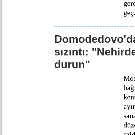
ger
geç.
Domodedovo'da
sızıntı: "Nehir
durun"
Mos
bağ
ken
ayı
san
düz
sald