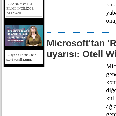
kur
EFSANE SOVYET
FİLMİ: İNGİLİZCE
yab
ALTYAZILI
onay
Microsoft'tan '
uyarısı: Otell Wi
Rusya'da kalmak için
statü yasallaştırma
Mic
gene
kon
diğ
kul
ağl
geni