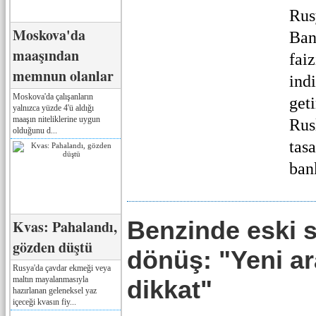
Rus
Moskova'da
Ban
maaşından
fai
memnun olanlar
ind
Moskova'da çalışanların
geti
yalnızca yüzde 4'ü aldığı
maaşın niteliklerine uygun
Rus
olduğunu d...
tasa
ban
Benzinde eski 
Kvas: Pahalandı,
gözden düştü
dönüş: "Yeni ar
Rusya'da çavdar ekmeği veya
maltın mayalanmasıyla
dikkat"
hazırlanan geleneksel yaz
içeceği kvasın fiy...