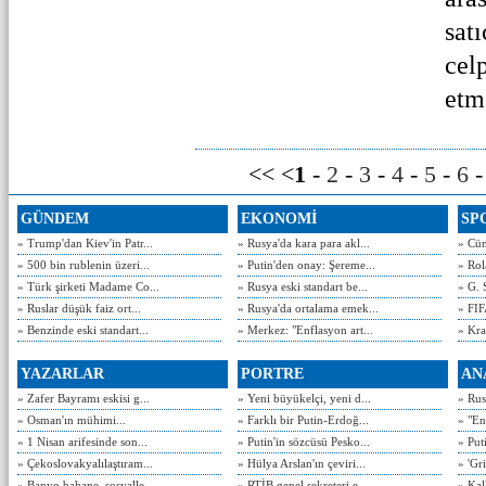
satı
celp
etm
<< <
1
-
2
-
3
-
4
-
5
-
6
GÜNDEM
EKONOMİ
SP
» Trump'dan Kiev'in Patr...
» Rusya'da kara para akl...
» Cün
» 500 bin rublenin üzeri...
» Putin'den onay: Şereme...
» Rol
» Türk şirketi Madame Co...
» Rusya eski standart be...
» G. 
» Ruslar düşük faiz ort...
» Rusya'da ortalama emek...
» FIF
» Benzinde eski standart...
» Merkez: "Enflasyon art...
» Kra
YAZARLAR
PORTRE
AN
» Zafer Bayramı eskisi g...
» Yeni büyükelçi, yeni d...
» Rusy
» Osman'ın mühimi...
» Farklı bir Putin-Erdoğ...
» "En
» 1 Nisan arifesinde son...
» Putin'in sözcüsü Pesko...
» Put
» Çekoslovakyalılaştıram...
» Hülya Arslan'ın çeviri...
» 'Gri
» Banyo bahane, sosyalle...
» RTİB genel sekreteri e...
» Kal