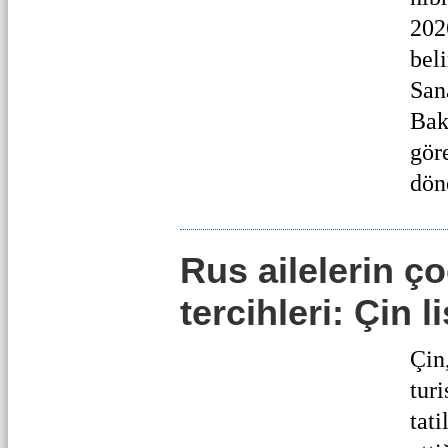
202
beli
San
Bak
gör
dön
Rus ailelerin ço
tercihleri: Çin l
Çin
turi
tati