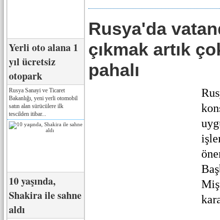
Rusya'da vatan
çıkmak artık ço
Yerli oto alana 1
yıl ücretsiz
pahalı
otopark
Rus
Rusya Sanayi ve Ticaret
Bakanlığı, yeni yerli otomobil
kon
satın alan sürücülere ilk
tescilden itibar...
uyg
işle
öne
Baş
10 yaşında,
Miş
Shakira ile sahne
kar
aldı