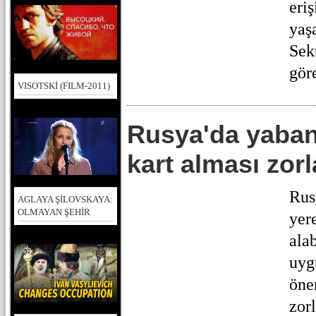
eri
yaşa
Sek
göre
VISOTSKİ (FILM-2011)
Rusya'da yaban
kart alması zorl
Rus
AGLAYA ŞİLOVSKAYA:
OLMAYAN ŞEHİR
yer
ala
uyg
öne
zorl