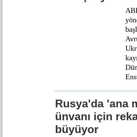
ABD
yön
baş
Avr
Ukr
kayn
Dün
Enst
Rusya'da 'ana 
ünvanı için rek
büyüyor