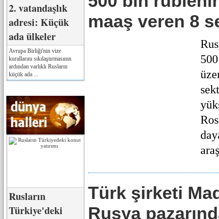
500 bin rubleni
2. vatandaşlık
maaş veren 8 s
adresi: Küçük
ada ülkeler
Rus
Avrupa Birliği'nin vize
500
kurallarını sıkılaştırmasının
ardından varlıklı Rusların
üze
küçük ada ...
sekt
yük
Ross
day
ara
Türk şirketi M
Rusların
Türkiye'deki
Rusya pazarında