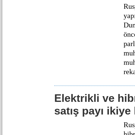
Rus
yap
Dum
önc
par
muh
muh
reka
Elektrikli ve hib
satış payı ikiye
Rus
hibr