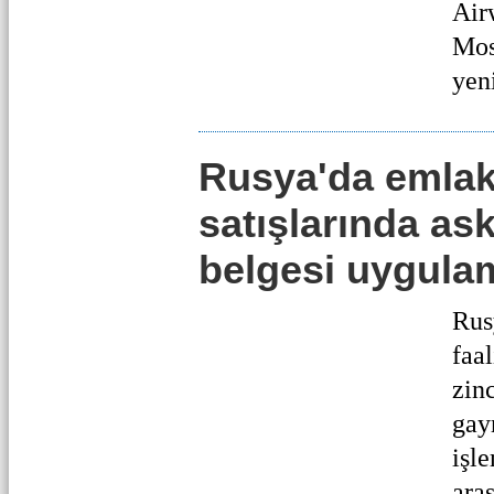
Air
Mos
yeni
Rusya'da emla
satışlarında ask
belgesi uygula
Rus
faa
zinc
gay
işl
aras