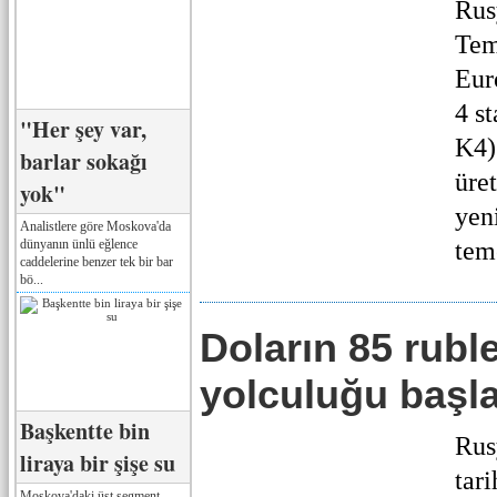
Rus
Tem
Eur
4 s
"Her şey var,
K4)
barlar sokağı
üre
yok"
yen
Analistlere göre Moskova'da
dünyanın ünlü eğlence
teme
caddelerine benzer tek bir bar
bö...
Doların 85 rubl
yolculuğu başl
Başkentte bin
Rus
liraya bir şişe su
tari
Moskova'daki üst segment