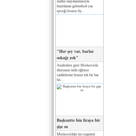
maltın mayalanmasıyla
hazırlanan geleneksel yaz
içeceği kvasın fiy...
"Her şey var, barlar
sokağı yok"
Analistlere göre Moskova'da
dünyanın ünlü eğlence
caddelerine benzer tek bir bar
bö...
Başkentte bin liraya bir
şişe su
Moskova'daki üst segment