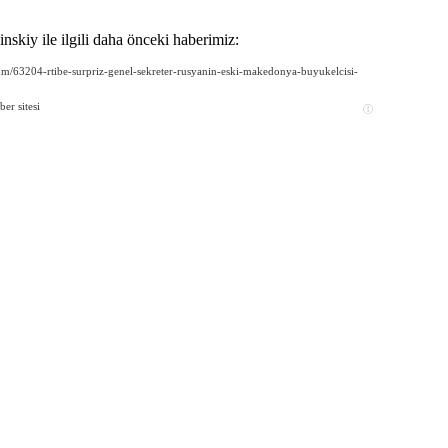
nskiy ile ilgili daha önceki haberimiz:
om/63204-rtibe-surpriz-genel-sekreter-rusyanin-eski-makedonya-buyukelcisi-