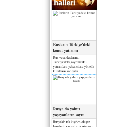
Rusların Türkiye'deki
konut yatırımı
Rus vatandaşlarının
Türkiye'deki gayrimenkul
yatırımları, yabancılara yönelik
kuralların son yılla...
Rusya'da yalnız
yaşayanların sayısı
Rusya'da tek kişiden oluşan
hanelerin sayısı hızla artarken