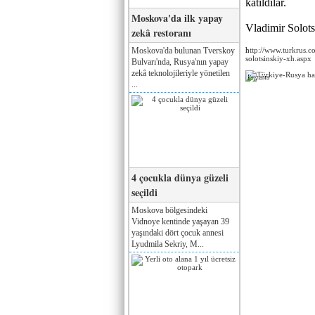
katıldılar.
Moskova'da ilk yapay
Vladimir Solotsi
zekâ restoranı
Moskova'da bulunan Tverskoy
h
ttp://www.turkrus.c
solotsinskiy-xh.aspx
Bulvarı'nda, Rusya'nın yapay
zekâ teknolojileriyle yönetilen
Реклама
...
4 çocukla dünya güzeli
seçildi
Moskova bölgesindeki
Vidnoye kentinde yaşayan 39
yaşındaki dört çocuk annesi
Lyudmila Sekriy, M...