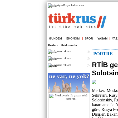
Реклама
GÜNDEM
EKONOMİ
SPOR
YAŞAM
YAZ
Reklam
Hakkımızda
Реклама
PORTRE
Реклама
RTİB ge
Реклама
Solotsin
Merkezi Moskov
Sekreteri, Rus
Solotsinskiy, R
kararname ile "
göre, Rusya Fed
Dışişleri Bakanı