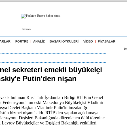
Реклама
ARLAR
PORTRE
ANALİZ
BAŞARI ÖYKÜLERİ
VİDEO
PİYASALAR
9.
nel sekreteri emekli büyükelçi
skiy'e Putin'den nişan
a'da bulunan Rus Türk İşadamları Birliği RTİB'in Genel
ya Federasyonu'nun eski Makedonya Büyükelçisi Vladimir
usya Devlet Başkanı Vladimir Putin'in imzaladığı
üstün hizmet nişanı" aldı. RTİB'den yapılan açıklamaya
erasyonu Dışişleri Bakanlığında düzenlenen ödül törenine
 Lavrov Büyükelçiler ve Dışişleri Bakanlığı yetkilileri