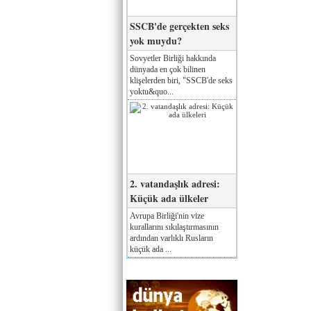
SSCB'de gerçekten seks
yok muydu?
Sovyetler Birliği hakkında
dünyada en çok bilinen
klişelerden biri, "SSCB'de seks
yoktu&quo...
2. vatandaşlık adresi:
Küçük ada ülkeler
Avrupa Birliği'nin vize
kurallarını sıkılaştırmasının
ardından varlıklı Rusların
küçük ada ...