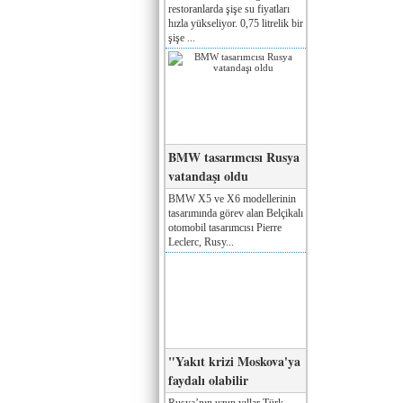
restoranlarda şişe su fiyatları
hızla yükseliyor. 0,75 litrelik bir
şişe ...
BMW tasarımcısı Rusya
vatandaşı oldu
BMW X5 ve X6 modellerinin
tasarımında görev alan Belçikalı
otomobil tasarımcısı Pierre
Leclerc, Rusy...
"Yakıt krizi Moskova'ya
faydalı olabilir
Rusya’nın uzun yıllar Türk