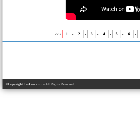
1
2
3
4
5
6
<< <
-
-
-
-
-
-
©Copyright Turkrus.com - All Rights Reserved