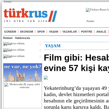
Реклама
Реклама
GÜNDEM
EKONOMİ
SPOR
YAŞAM
YAZARLAR
PORTRE
ANALİZ
Reklam
Hakkımızda
Реклама
YAŞAM
Реклама
Film gibi: Hesa
Реклама
evine 57 kişi ka
Yekaterinburg’da yaşayan 49 
kadın, devlet hizmetleri porta
hesabının ele geçirilmesinin ar
sorunla karşı karşıya kaldı. 