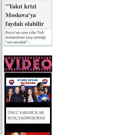
"Yakıt krizi
Moskova'ya
faydalı olabilir
Rusya’nın uzun yıllar Türk
domateslerine karşı yürttüğü
"sert mücadele"...
ÜNLÜ YABANCILAR
RUSÇA KONUŞURSA!