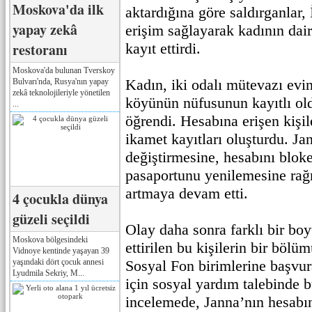
Moskova'da ilk
aktardığına göre saldırganlar
yapay zekâ
erişim sağlayarak kadının dair
restoranı
kayıt ettirdi.
Moskova'da bulunan Tverskoy
Kadın, iki odalı mütevazı evi
Bulvarı'nda, Rusya'nın yapay
zekâ teknolojileriyle yönetilen
köyünün nüfusunun kayıtlı ol
...
öğrendi. Hesabına erişen kişil
ikamet kayıtları oluşturdu. Jan
değiştirmesine, hesabını blok
pasaportunu yenilemesine rağm
artmaya devam etti.
4 çocukla dünya
güzeli seçildi
Olay daha sonra farklı bir bo
Moskova bölgesindeki
ettirilen bu kişilerin bir bölü
Vidnoye kentinde yaşayan 39
yaşındaki dört çocuk annesi
Sosyal Fon birimlerine başvu
Lyudmila Sekriy, M...
için sosyal yardım talebinde 
incelemede, Janna’nın hesabı