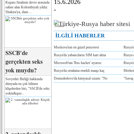
15.6.2026
Kupası finalinin devre arasında
sahne alan Kolombiyalı yıldız
-
Shakira'ya, dans ...
Реклама
İLGİLİ HABERLER
Moskova'nın en güzel penceresi
Rusya'
SSCB'de
Rusya'da yabancıların SIM kart alma
Rusya e
gerçekten seks
Microsoft'tan 'Rus hacker' uyarısı:
Rusya'd
yok muydu?
Rusya'da ortalama emekli maaşı kaç
Merkez
Domodedovo'da kimyasal sızıntı: "Ne
"Savaş
Sovyetler Birliği hakkında
dünyada en çok bilinen
klişelerden biri, "SSCB'de seks
yoktu&quo...