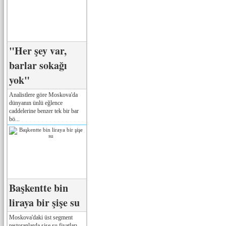
"Her şey var,
barlar sokağı
yok"
Analistlere göre Moskova'da
dünyanın ünlü eğlence
caddelerine benzer tek bir bar
bö...
Başkentte bin
liraya bir şişe su
Moskova'daki üst segment
restoranlarda şişe su fiyatları