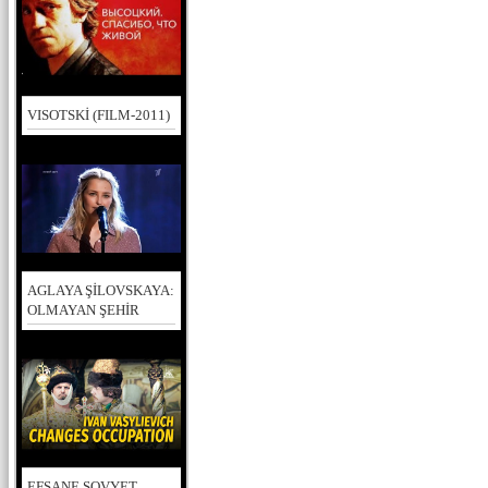
VISOTSKİ (FILM-2011)
AGLAYA ŞİLOVSKAYA:
OLMAYAN ŞEHİR
EFSANE SOVYET