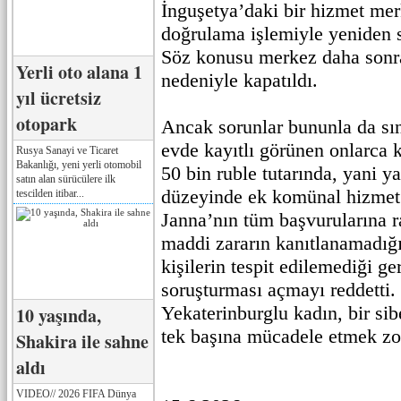
İnguşetya’daki bir hizmet me
doğrulama işlemiyle yeniden s
Söz konusu merkez daha sonr
Yerli oto alana 1
nedeniyle kapatıldı.
yıl ücretsiz
otopark
Ancak sorunlar bununla da sın
evde kayıtlı görünen onlarca k
Rusya Sanayi ve Ticaret
Bakanlığı, yeni yerli otomobil
50 bin ruble tutarında, yani y
satın alan sürücülere ilk
düzeyinde ek komünal hizmet f
tescilden itibar...
Janna’nın tüm başvurularına 
maddi zararın kanıtlanamadığı 
kişilerin tespit edilemediği g
soruşturması açmayı reddetti.
Yekaterinburglu kadın, bir sib
10 yaşında,
tek başına mücadele etmek zo
Shakira ile sahne
aldı
VIDEO// 2026 FIFA Dünya