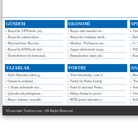
GÜNDEM
EKONOMİ
SP
» Rusya'da VPN'lerde yay...
» Rusya eski standart be...
» Cün
» Rusya'da yabancıların ...
» Rusya'da ortalama emek...
» Rol
» Microsoft'tan 'Rus hac...
» Merkez: "Enflasyon art...
» G. 
» Rusya'da ATM'lerde dol...
» İnşaat sektöründe maaş...
» FIF
» Domodedovo'da kimyasal...
» Bankalardan nakit çıkı...
» Kra
YAZARLAR
PORTRE
AN
» Zafer Bayramı eskisi g...
» Yeni büyükelçi, yeni d...
» Rusy
» Osman'ın mühimi...
» Farklı bir Putin-Erdoğ...
» "En
» 1 Nisan arifesinde son...
» Putin'in sözcüsü Pesko...
» Put
» Çekoslovakyalılaştıram...
» Hülya Arslan'ın çeviri...
» 'Gri
» Banyo bahane, sosyalle...
» RTİB genel sekreteri e...
» Kal
©Copyright Turkrus.com - All Rights Reserved