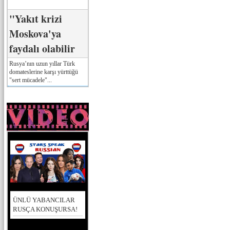
"Yakıt krizi
Moskova'ya
faydalı olabilir
Rusya’nın uzun yıllar Türk
domateslerine karşı yürttüğü
"sert mücadele"...
ÜNLÜ YABANCILAR
RUSÇA KONUŞURSA!