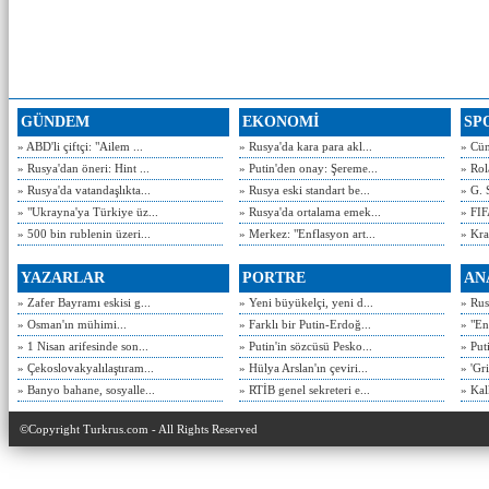
GÜNDEM
EKONOMİ
SP
» ABD'li çiftçi: "Ailem ...
» Rusya'da kara para akl...
» Cün
» Rusya'dan öneri: Hint ...
» Putin'den onay: Şereme...
» Rol
» Rusya'da vatandaşlıkta...
» Rusya eski standart be...
» G. 
» "Ukrayna'ya Türkiye üz...
» Rusya'da ortalama emek...
» FIF
» 500 bin rublenin üzeri...
» Merkez: "Enflasyon art...
» Kra
YAZARLAR
PORTRE
AN
» Zafer Bayramı eskisi g...
» Yeni büyükelçi, yeni d...
» Rusy
» Osman'ın mühimi...
» Farklı bir Putin-Erdoğ...
» "En
» 1 Nisan arifesinde son...
» Putin'in sözcüsü Pesko...
» Put
» Çekoslovakyalılaştıram...
» Hülya Arslan'ın çeviri...
» 'Gri
» Banyo bahane, sosyalle...
» RTİB genel sekreteri e...
» Kal
©Copyright Turkrus.com - All Rights Reserved