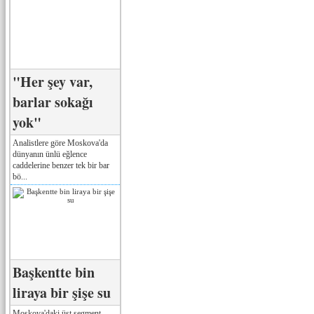
"Her şey var,
barlar sokağı
yok"
Analistlere göre Moskova'da
dünyanın ünlü eğlence
caddelerine benzer tek bir bar
bö...
Başkentte bin
liraya bir şişe su
Moskova'daki üst segment