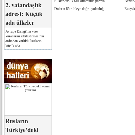
Ruslar düşük faiz ortamında paraya
Benzind
2. vatandaşlık
Doların 85 rubleye doğru yolculuğu
Rusya'd
adresi: Küçük
ada ülkeler
Avrupa Birliği'nin vize
kurallarını sıkılaştırmasının
ardından varlıklı Rusların
küçük ada ...
Rusların
Türkiye'deki