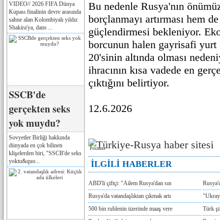
Bu nedenle Rusya'nın önümü
VIDEO// 2026 FIFA Dünya
Kupası finalinin devre arasında
borçlanmayı artırması hem de v
sahne alan Kolombiyalı yıldız
Shakira'ya, dans ...
güçlendirmesi bekleniyor. Ek
borcunun halen gayrisafi yurt 
20'sinin altında olması nedeni
ihracının kısa vadede en gerç
çıktığını belirtiyor.
SSCB'de
gerçekten seks
12.6.2026
yok muydu?
Sovyetler Birliği hakkında
dünyada en çok bilinen
Реклама
klişelerden biri, "SSCB'de seks
yoktu&quo...
İLGİLİ HABERLER
ABD'li çiftçi: "Ailem Rusya'dan sın
Rusya'
Rusya'da vatandaşlıktan çıkmak artı
"Ukray
500 bin rublenin üzerinde maaş vere
Türk ş