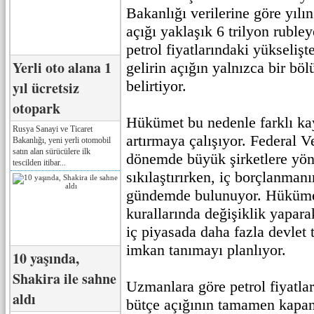
Bakanlığı verilerine göre yılı
açığı yaklaşık 6 trilyon rubleye
petrol fiyatlarındaki yükseliş
Yerli oto alana 1
gelirin açığın yalnızca bir bö
belirtiyor.
yıl ücretsiz
otopark
Hükümet bu nedenle farklı ka
Rusya Sanayi ve Ticaret
artırmaya çalışıyor. Federal V
Bakanlığı, yeni yerli otomobil
satın alan sürücülere ilk
dönemde büyük şirketlere yön
tescilden itibar...
sıkılaştırırken, iç borçlanmanı
gündemde bulunuyor. Hükümet
kurallarında değişiklik yapar
iç piyasada daha fazla devlet 
imkan tanımayı planlıyor.
10 yaşında,
Shakira ile sahne
Uzmanlara göre petrol fiyatlar
aldı
bütçe açığının tamamen kapan