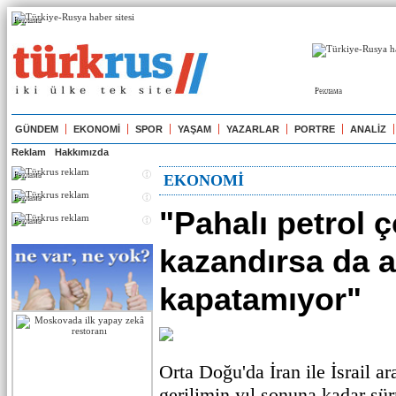
Реклама
Реклама
GÜNDEM
EKONOMİ
SPOR
YAŞAM
YAZARLAR
PORTRE
ANALİZ
Reklam
Hakkımızda
Реклама
EKONOMİ
Реклама
"Pahalı petrol 
Реклама
kazandırsa da a
kapatamıyor"
Orta Doğu'da İran ile İsrail a
gerilimin yıl sonuna kadar sü