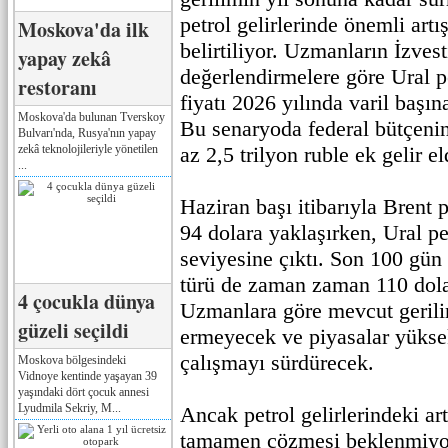
petrol gelirlerinde önemli artı
Moskova'da ilk
belirtiliyor. Uzmanların İzvest
yapay zekâ
değerlendirmelere göre Ural p
restoranı
fiyatı 2026 yılında varil başın
Moskova'da bulunan Tverskoy
Bu senaryoda federal bütçenin
Bulvarı'nda, Rusya'nın yapay
zekâ teknolojileriyle yönetilen
az 2,5 trilyon ruble ek gelir e
...
Haziran başı itibarıyla Brent p
94 dolara yaklaşırken, Ural pe
seviyesine çıktı. Son 100 gün 
türü de zaman zaman 110 dola
4 çocukla dünya
Uzmanlara göre mevcut gerili
güzeli seçildi
ermeyecek ve piyasalar yüksek
çalışmayı sürdürecek.
Moskova bölgesindeki
Vidnoye kentinde yaşayan 39
yaşındaki dört çocuk annesi
Lyudmila Sekriy, M...
Ancak petrol gelirlerindeki art
tamamen çözmesi beklenmiyo