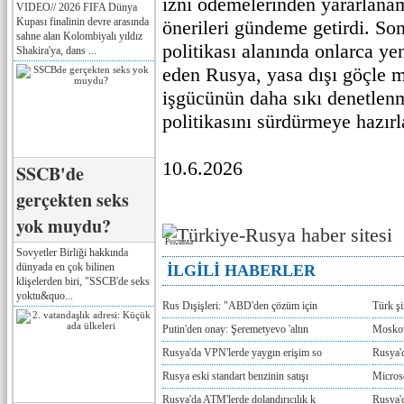
izni ödemelerinden yararlan
VIDEO// 2026 FIFA Dünya
Kupası finalinin devre arasında
önerileri gündeme getirdi. Son
sahne alan Kolombiyalı yıldız
politikası alanında onlarca y
Shakira'ya, dans ...
eden Rusya, yasa dışı göçle 
işgücünün daha sıkı denetlen
politikasını sürdürmeye hazırl
10.6.2026
SSCB'de
gerçekten seks
yok muydu?
Реклама
Sovyetler Birliği hakkında
dünyada en çok bilinen
İLGİLİ HABERLER
klişelerden biri, "SSCB'de seks
yoktu&quo...
Rus Dışişleri: "ABD'den çözüm için
Türk ş
Putin'den onay: Şeremetyevo 'altın
Moskov
Rusya'da VPN'lerde yaygın erişim so
Rusya'd
Rusya eski standart benzinin satışı
Microso
Rusya'da ATM'lerde dolandırıcılık k
Rusya'd