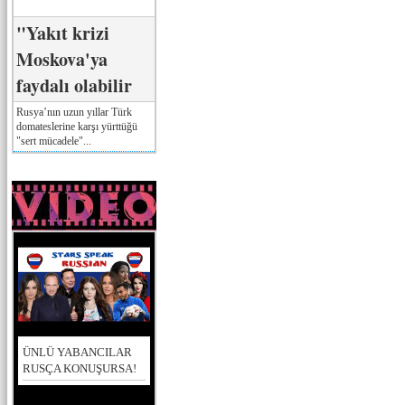
"Yakıt krizi
Moskova'ya
faydalı olabilir
Rusya’nın uzun yıllar Türk
domateslerine karşı yürttüğü
"sert mücadele"...
ÜNLÜ YABANCILAR
RUSÇA KONUŞURSA!