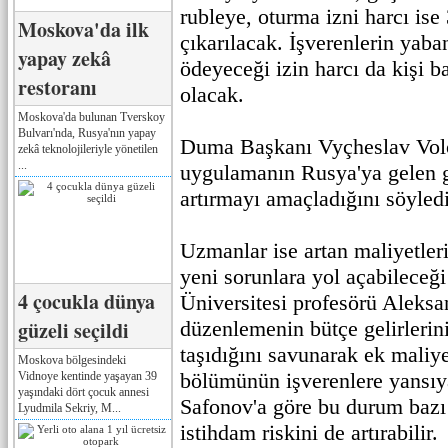
rubleye, oturma izni harcı ise
Moskova'da ilk
çıkarılacak. İşverenlerin yaban
yapay zekâ
ödeyeceği izin harcı da kişi b
restoranı
olacak.
Moskova'da bulunan Tverskoy
Bulvarı'nda, Rusya'nın yapay
Duma Başkanı Vyçheslav Volo
zekâ teknolojileriyle yönetilen
...
uygulamanın Rusya'ya gelen g
artırmayı amaçladığını söyledi
Uzmanlar ise artan maliyetler
yeni sorunlara yol açabileceğ
4 çocukla dünya
Üniversitesi profesörü Aleksa
güzeli seçildi
düzenlemenin bütçe gelirlerin
taşıdığını savunarak ek maliye
Moskova bölgesindeki
bölümünün işverenlere yansıyac
Vidnoye kentinde yaşayan 39
yaşındaki dört çocuk annesi
Safonov'a göre bu durum bazı 
Lyudmila Sekriy, M...
istihdam riskini de artırabilir.