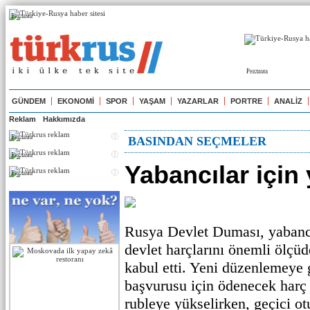
Реклама
Реклама
GÜNDEM
EKONOMİ
SPOR
YAŞAM
YAZARLAR
PORTRE
ANALİZ
Reklam
Hakkımızda
Реклама
BASINDAN SEÇMELER
Реклама
Yabancılar için 
Реклама
Rusya Devlet Duması, yabancı
devlet harçlarını önemli ölçüde
kabul etti. Yeni düzenlemeye 
başvurusu için ödenecek harç 
rubleye yükselirken, geçici ot