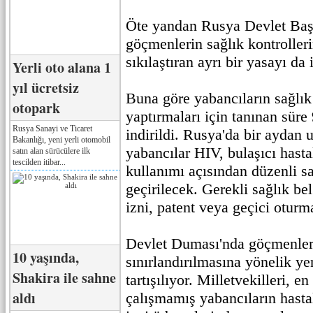
Öte yandan Rusya Devlet Baş
göçmenlerin sağlık kontrollerin
sıkılaştıran ayrı bir yasayı da
Yerli oto alana 1
yıl ücretsiz
Buna göre yabancıların sağlı
otopark
yaptırmaları için tanınan sür
Rusya Sanayi ve Ticaret
indirildi. Rusya'da bir aydan 
Bakanlığı, yeni yerli otomobil
yabancılar HIV, bulaşıcı hasta
satın alan sürücülere ilk
tescilden itibar...
kullanımı açısından düzenli s
geçirilecek. Gerekli sağlık be
izni, patent veya geçici otur
Devlet Duması'nda göçmenleri
10 yaşında,
sınırlandırılmasına yönelik ye
Shakira ile sahne
tartışılıyor. Milletvekilleri, e
aldı
çalışmamış yabancıların hast