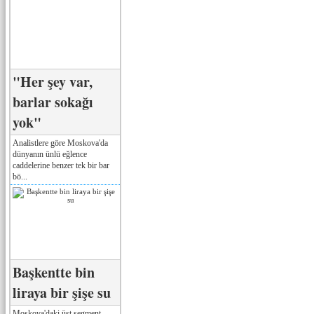
"Her şey var,
barlar sokağı
yok"
Analistlere göre Moskova'da
dünyanın ünlü eğlence
caddelerine benzer tek bir bar
bö...
Başkentte bin
liraya bir şişe su
Moskova'daki üst segment