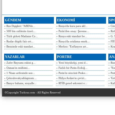
GÜNDEM
EKONOMİ
SP
» Rus Dışişleri: "ABD'de...
» Rusya'da kara para akl...
» Cün
» 500 bin rublenin üzeri...
» Putin'den onay: Şereme...
» Rol
» Türk şirketi Madame Co...
» Rusya eski standart be...
» G. 
» Ruslar düşük faiz ort...
» Rusya'da ortalama emek...
» FIF
» Benzinde eski standart...
» Merkez: "Enflasyon art...
» Kra
YAZARLAR
PORTRE
AN
» Zafer Bayramı eskisi g...
» Yeni büyükelçi, yeni d...
» Rusy
» Osman'ın mühimi...
» Farklı bir Putin-Erdoğ...
» "En
» 1 Nisan arifesinde son...
» Putin'in sözcüsü Pesko...
» Put
» Çekoslovakyalılaştıram...
» Hülya Arslan'ın çeviri...
» 'Gri
» Banyo bahane, sosyalle...
» RTİB genel sekreteri e...
» Kal
©Copyright Turkrus.com - All Rights Reserved