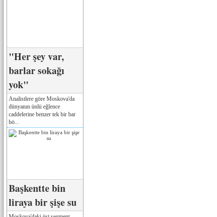
"Her şey var,
barlar sokağı
yok"
Analistlere göre Moskova'da
dünyanın ünlü eğlence
caddelerine benzer tek bir bar
bö...
Başkentte bin
liraya bir şişe su
Moskova'daki üst segment