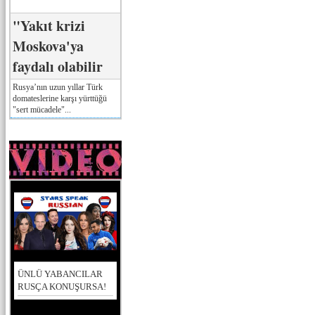
"Yakıt krizi
Moskova'ya
faydalı olabilir
Rusya’nın uzun yıllar Türk
domateslerine karşı yürttüğü
"sert mücadele"...
ÜNLÜ YABANCILAR
RUSÇA KONUŞURSA!