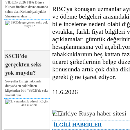
VIDEO// 2026 FIFA Dünya
Kupası finalinin devre arasında
RBC'ya konuşan uzmanlar ayrı
sahne alan Kolombiyalı yıldız
ve ödeme belgeleri arasındaki
Shakira'ya, dans ...
bile inceleme nedeni olabildiğ
evraklar, farklı fiyat bilgileri
açıklamaları gümrük değerini
hesaplanmasına yol açabiliyo
tahakkuklarının beş kattan faz
SSCB'de
ticaret şirketlerinin belge düz
gerçekten seks
konusunda artık çok daha dik
yok muydu?
gerektiğine işaret ediyor.
Sovyetler Birliği hakkında
dünyada en çok bilinen
11.6.2026
klişelerden biri, "SSCB'de seks
yoktu&quo...
Реклама
İLGİLİ HABERLER