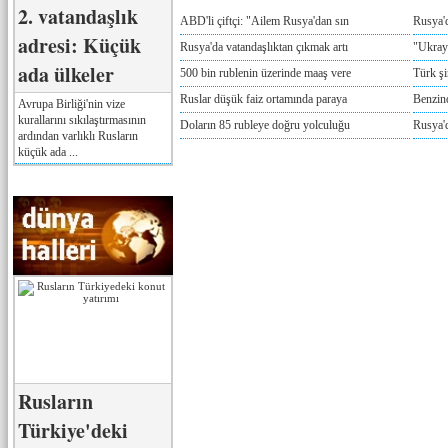
2. vatandaşlık
ABD'li çiftçi: "Ailem Rusya'dan sın
Rusya'
adresi: Küçük
Rusya'da vatandaşlıktan çıkmak artı
"Ukray
ada ülkeler
500 bin rublenin üzerinde maaş vere
Türk ş
Ruslar düşük faiz ortamında paraya
Benzind
Avrupa Birliği'nin vize
kurallarını sıkılaştırmasının
Doların 85 rubleye doğru yolculuğu
Rusya'd
ardından varlıklı Rusların
küçük ada ...
Rusların
Türkiye'deki