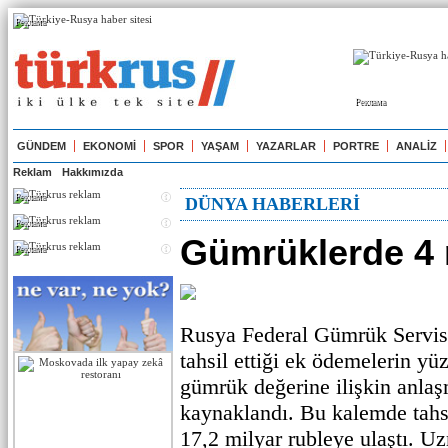
Реклама
Реклама
GÜNDEM
EKONOMİ
SPOR
YAŞAM
YAZARLAR
PORTRE
ANALİZ
Reklam
Hakkımızda
Реклама
DÜNYA HABERLERİ
Реклама
Gümrüklerde 4 r
Реклама
Rusya Federal Gümrük Servisi
tahsil ettiği ek ödemelerin yüz
gümrük değerine ilişkin anlaş
kaynaklandı. Bu kalemde tahsi
17,2 milyar rubleye ulaştı. U