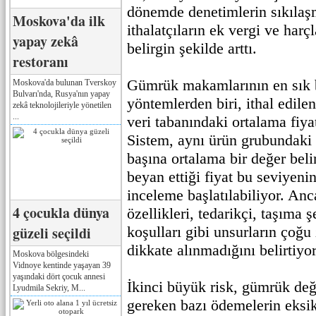
dönemde denetimlerin sıkılaşm
Moskova'da ilk
ithalatçıların ek vergi ve harç
yapay zekâ
belirgin şekilde arttı.
restoranı
Gümrük makamlarının en sık
Moskova'da bulunan Tverskoy
Bulvarı'nda, Rusya'nın yapay
yöntemlerden biri, ithal edile
zekâ teknolojileriyle yönetilen
...
veri tabanındaki ortalama fiyat
Sistem, aynı ürün grubundaki 
başına ortalama bir değer belir
beyan ettiği fiyat bu seviyenin
inceleme başlatılabiliyor. An
4 çocukla dünya
özellikleri, tedarikçi, taşıma 
güzeli seçildi
koşulları gibi unsurların çoğ
dikkate alınmadığını belirtiyor
Moskova bölgesindeki
Vidnoye kentinde yaşayan 39
yaşındaki dört çocuk annesi
İkinci büyük risk, gümrük değ
Lyudmila Sekriy, M...
gereken bazı ödemelerin eksik