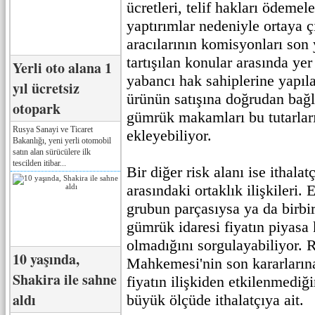
ücretleri, telif hakları ödemel
yaptırımlar nedeniyle ortaya 
aracılarının komisyonları son 
tartışılan konular arasında yer
Yerli oto alana 1
yabancı hak sahiplerine yapıla
yıl ücretsiz
ürünün satışına doğrudan bağ
otopark
gümrük makamları bu tutarları
Rusya Sanayi ve Ticaret
ekleyebiliyor.
Bakanlığı, yeni yerli otomobil
satın alan sürücülere ilk
tescilden itibar...
Bir diğer risk alanı ise ithalatç
arasındaki ortaklık ilişkileri. 
grubun parçasıysa ya da birbir
gümrük idaresi fiyatın piyasa
olmadığını sorgulayabiliyor.
10 yaşında,
Mahkemesi'nin son kararları
Shakira ile sahne
fiyatın ilişkiden etkilenmediğ
aldı
büyük ölçüde ithalatçıya ait.