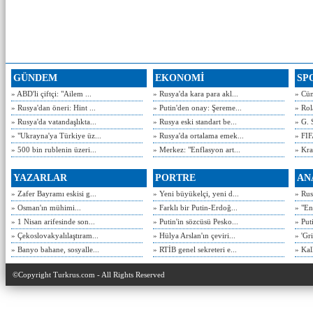
GÜNDEM
EKONOMİ
SP
» ABD'li çiftçi: "Ailem ...
» Rusya'da kara para akl...
» Cün
» Rusya'dan öneri: Hint ...
» Putin'den onay: Şereme...
» Rol
» Rusya'da vatandaşlıkta...
» Rusya eski standart be...
» G. 
» "Ukrayna'ya Türkiye üz...
» Rusya'da ortalama emek...
» FIF
» 500 bin rublenin üzeri...
» Merkez: "Enflasyon art...
» Kra
YAZARLAR
PORTRE
AN
» Zafer Bayramı eskisi g...
» Yeni büyükelçi, yeni d...
» Rusy
» Osman'ın mühimi...
» Farklı bir Putin-Erdoğ...
» "En
» 1 Nisan arifesinde son...
» Putin'in sözcüsü Pesko...
» Put
» Çekoslovakyalılaştıram...
» Hülya Arslan'ın çeviri...
» 'Gri
» Banyo bahane, sosyalle...
» RTİB genel sekreteri e...
» Kal
©Copyright Turkrus.com - All Rights Reserved