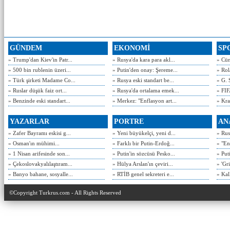
GÜNDEM
EKONOMİ
SP
» Trump'dan Kiev'in Patr...
» Rusya'da kara para akl...
» Cün
» 500 bin rublenin üzeri...
» Putin'den onay: Şereme...
» Rol
» Türk şirketi Madame Co...
» Rusya eski standart be...
» G. 
» Ruslar düşük faiz ort...
» Rusya'da ortalama emek...
» FIF
» Benzinde eski standart...
» Merkez: "Enflasyon art...
» Kra
YAZARLAR
PORTRE
AN
» Zafer Bayramı eskisi g...
» Yeni büyükelçi, yeni d...
» Rusy
» Osman'ın mühimi...
» Farklı bir Putin-Erdoğ...
» "En
» 1 Nisan arifesinde son...
» Putin'in sözcüsü Pesko...
» Put
» Çekoslovakyalılaştıram...
» Hülya Arslan'ın çeviri...
» 'Gri
» Banyo bahane, sosyalle...
» RTİB genel sekreteri e...
» Kal
©Copyright Turkrus.com - All Rights Reserved