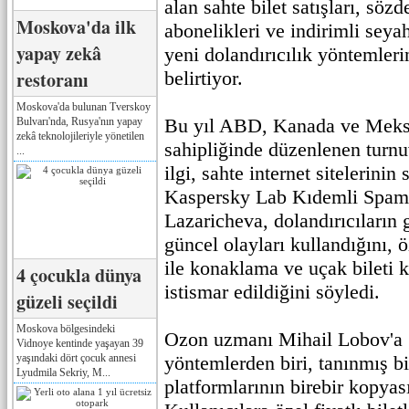
alan sahte bilet satışları, sözd
Moskova'da ilk
abonelikleri ve indirimli seyah
yapay zekâ
yeni dolandırıcılık yöntemleri
restoranı
belirtiyor.
Moskova'da bulunan Tverskoy
Bu yıl ABD, Kanada ve Meksi
Bulvarı'nda, Rusya'nın yapay
zekâ teknolojileriyle yönetilen
sahipliğinde düzenlenen turn
...
ilgi, sahte internet sitelerinin s
Kaspersky Lab Kıdemli Spam 
Lazaricheva, dolandırıcıların
güncel olayları kullandığını, öz
ile konaklama ve uçak bileti 
4 çocukla dünya
istismar edildiğini söyledi.
güzeli seçildi
Moskova bölgesindeki
Ozon uzmanı Mihail Lobov'a 
Vidnoye kentinde yaşayan 39
yaşındaki dört çocuk annesi
yöntemlerden biri, tanınmış bi
Lyudmila Sekriy, M...
platformlarının birebir kopyası