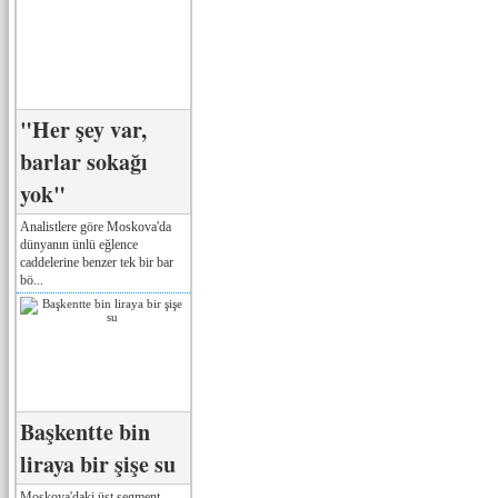
"Her şey var,
barlar sokağı
yok"
Analistlere göre Moskova'da
dünyanın ünlü eğlence
caddelerine benzer tek bir bar
bö...
Başkentte bin
liraya bir şişe su
Moskova'daki üst segment