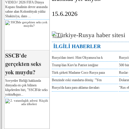
VIDEO// 2026 FIFA Dünya
Kupası finalinin devre arasında
sahne alan Kolombiyalı yıldız
15.6.2026
Shakira'ya, dans ...
Реклама
İLGİLİ HABERLER
SSCB'de
Rusya'dan öneri: Hint Okyanusu'na k
Rusya'd
gerçekten seks
Trump'dan Kiev'in Patriot isteğine
500 bin
yok muydu?
Türk şirketi Madame Coco Rusya paza
Ruslar 
Benzinde eski standarta dönüş: "Yen
Doların
Sovyetler Birliği hakkında
dünyada en çok bilinen
Rusya'da kara para aklama davaları
"Rus e
klişelerden biri, "SSCB'de seks
yoktu&quo...