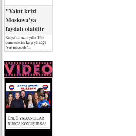
"Yakıt krizi
Moskova'ya
faydalı olabilir
Rusya’nın uzun yıllar Türk
domateslerine karşı yürttüğü
"sert mücadele"...
ÜNLÜ YABANCILAR
RUSÇA KONUŞURSA!