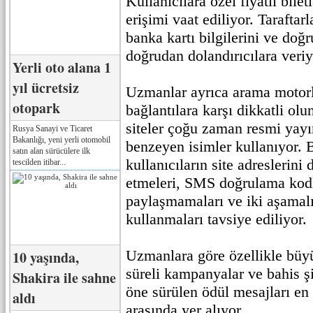
Kullanıcılara özel fiyatlı bile
erişimi vaat ediliyor. Tarafta
banka kartı bilgilerini ve doğ
doğrudan dolandırıcılara veriy
Yerli oto alana 1
yıl ücretsiz
Uzmanlar ayrıca arama motorl
otopark
bağlantılara karşı dikkatli ol
siteler çoğu zaman resmi yayı
Rusya Sanayi ve Ticaret
Bakanlığı, yeni yerli otomobil
benzeyen isimler kullanıyor. 
satın alan sürücülere ilk
kullanıcıların site adreslerini 
tescilden itibar...
etmeleri, SMS doğrulama kodl
paylaşmamaları ve iki aşamal
kullanmaları tavsiye ediliyor.
Uzmanlara göre özellikle büyü
10 yaşında,
süreli kampanyalar ve bahis şi
Shakira ile sahne
öne sürülen ödül mesajları en
aldı
arasında yer alıyor.