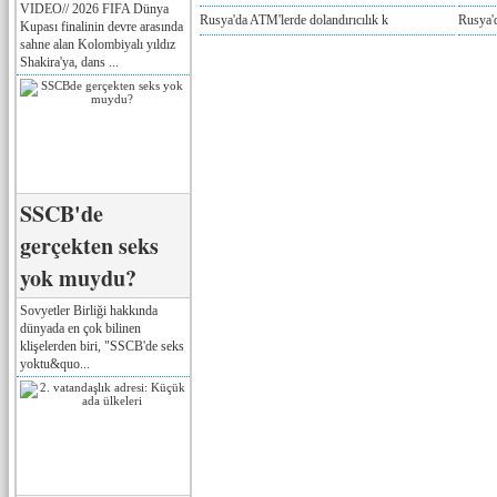
VIDEO// 2026 FIFA Dünya
Rusya'da ATM'lerde dolandırıcılık k
Rusya'd
Kupası finalinin devre arasında
sahne alan Kolombiyalı yıldız
Shakira'ya, dans ...
SSCB'de
gerçekten seks
yok muydu?
Sovyetler Birliği hakkında
dünyada en çok bilinen
klişelerden biri, "SSCB'de seks
yoktu&quo...