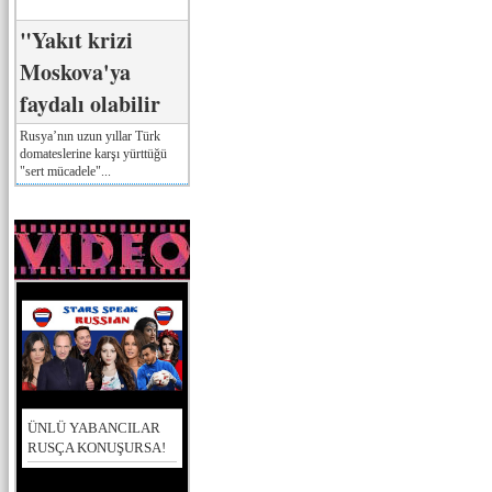
"Yakıt krizi
Moskova'ya
faydalı olabilir
Rusya’nın uzun yıllar Türk
domateslerine karşı yürttüğü
"sert mücadele"...
ÜNLÜ YABANCILAR
RUSÇA KONUŞURSA!