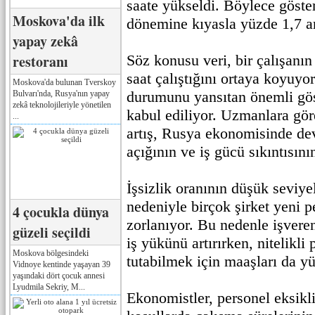
saate yükseldi. Böylece göste
Moskova'da ilk
dönemine kıyasla yüzde 1,7 ar
yapay zekâ
restoranı
Söz konusu veri, bir çalışanın
saat çalıştığını ortaya koyuyo
Moskova'da bulunan Tverskoy
durumunu yansıtan önemli göst
Bulvarı'nda, Rusya'nın yapay
zekâ teknolojileriyle yönetilen
kabul ediliyor. Uzmanlara gör
...
artış, Rusya ekonomisinde de
açığının ve iş gücü sıkıntısın
İşsizlik oranının düşük seviye
nedeniyle birçok şirket yeni 
4 çocukla dünya
zorlanıyor. Bu nedenle işvere
güzeli seçildi
iş yükünü artırırken, nitelikli 
Moskova bölgesindeki
tutabilmek için maaşları da yü
Vidnoye kentinde yaşayan 39
yaşındaki dört çocuk annesi
Lyudmila Sekriy, M...
Ekonomistler, personel eksikl