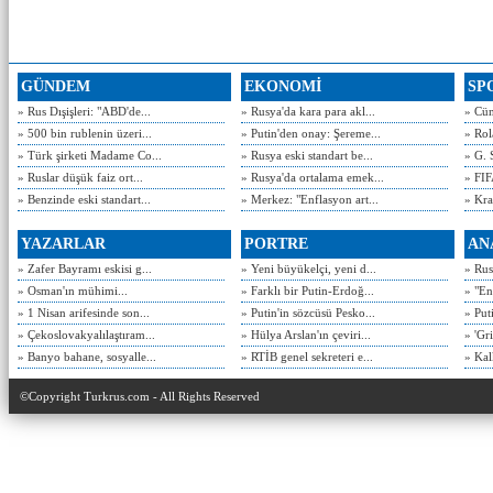
GÜNDEM
EKONOMİ
SP
» Rus Dışişleri: "ABD'de...
» Rusya'da kara para akl...
» Cün
» 500 bin rublenin üzeri...
» Putin'den onay: Şereme...
» Rol
» Türk şirketi Madame Co...
» Rusya eski standart be...
» G. 
» Ruslar düşük faiz ort...
» Rusya'da ortalama emek...
» FIF
» Benzinde eski standart...
» Merkez: "Enflasyon art...
» Kra
YAZARLAR
PORTRE
AN
» Zafer Bayramı eskisi g...
» Yeni büyükelçi, yeni d...
» Rusy
» Osman'ın mühimi...
» Farklı bir Putin-Erdoğ...
» "En
» 1 Nisan arifesinde son...
» Putin'in sözcüsü Pesko...
» Put
» Çekoslovakyalılaştıram...
» Hülya Arslan'ın çeviri...
» 'Gri
» Banyo bahane, sosyalle...
» RTİB genel sekreteri e...
» Kal
©Copyright Turkrus.com - All Rights Reserved