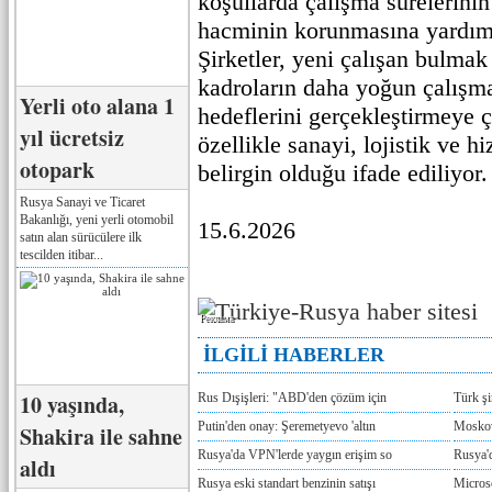
koşullarda çalışma sürelerini
hacminin korunmasına yardımc
Şirketler, yeni çalışan bulma
kadroların daha yoğun çalışma
Yerli oto alana 1
hedeflerini gerçekleştirmeye 
yıl ücretsiz
özellikle sanayi, lojistik ve h
otopark
belirgin olduğu ifade ediliyor.
Rusya Sanayi ve Ticaret
Bakanlığı, yeni yerli otomobil
15.6.2026
satın alan sürücülere ilk
tescilden itibar...
Реклама
İLGİLİ HABERLER
10 yaşında,
Rus Dışişleri: "ABD'den çözüm için
Türk ş
Putin'den onay: Şeremetyevo 'altın
Moskov
Shakira ile sahne
Rusya'da VPN'lerde yaygın erişim so
Rusya'd
aldı
Rusya eski standart benzinin satışı
Microso