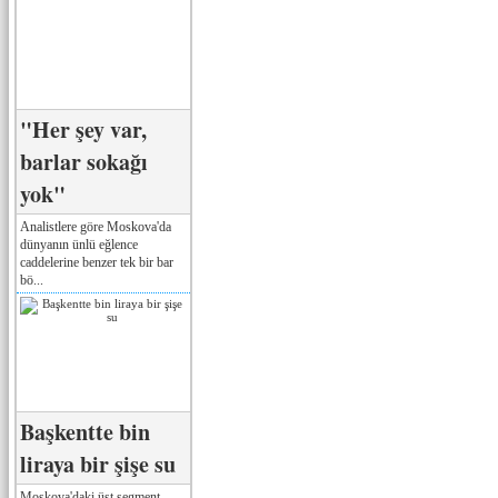
"Her şey var,
barlar sokağı
yok"
Analistlere göre Moskova'da
dünyanın ünlü eğlence
caddelerine benzer tek bir bar
bö...
Başkentte bin
liraya bir şişe su
Moskova'daki üst segment