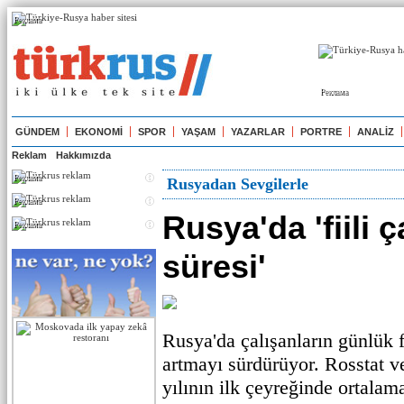
Реклама
Реклама
GÜNDEM
EKONOMİ
SPOR
YAŞAM
YAZARLAR
PORTRE
ANALİZ
Reklam
Hakkımızda
Реклама
Rusyadan Sevgilerle
Реклама
Rusya'da 'fiili 
Реклама
süresi'
Rusya'da çalışanların günlük f
artmayı sürdürüyor. Rosstat v
yılının ilk çeyreğinde ortala