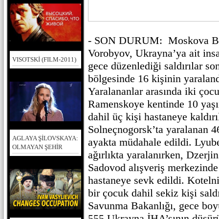
- SON DURUM: Moskova Böl
Vorobyov, Ukrayna’ya ait insa
VISOTSKİ (FILM-2011)
gece düzenlediği saldırılar 
bölgesinde 16 kişinin yaraland
Yaralananlar arasında iki çoc
Ramenskoye kentinde 10 yaşın
dahil üç kişi hastaneye kaldırı
Solneçnogorsk’ta yaralanan 46
AGLAYA ŞİLOVSKAYA:
ayakta müdahale edildi. Lyuber
OLMAYAN ŞEHİR
ağırlıkta yaralanırken, Dzerj
Sadovod alışveriş merkezinde 
hastaneye sevk edildi. Kotelni
bir çocuk dahil sekiz kişi sal
Savunma Bakanlığı, gece boy
555 Ukrayna İHA’sının düşürü