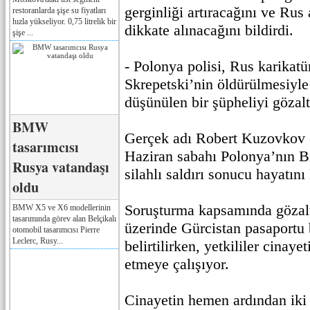
gerginliği artıracağını ve Rus
restoranlarda şişe su fiyatları
hızla yükseliyor. 0,75 litrelik bir
dikkate alınacağını bildirdi.
şişe ...
- Polonya polisi, Rus karikat
Skrepetski’nin öldürülmesiyle
düşünülen bir şüpheliyi gözalt
BMW
Gerçek adı Robert Kuzovkov o
tasarımcısı
Haziran sabahı Polonya’nın B
Rusya vatandaşı
silahlı saldırı sonucu hayatını
oldu
Soruşturma kapsamında gözalt
BMW X5 ve X6 modellerinin
tasarımında görev alan Belçikalı
üzerinde Gürcistan pasaportu
otomobil tasarımcısı Pierre
Leclerc, Rusy...
belirtilirken, yetkililer cinayet
etmeye çalışıyor.
Cinayetin hemen ardından iki