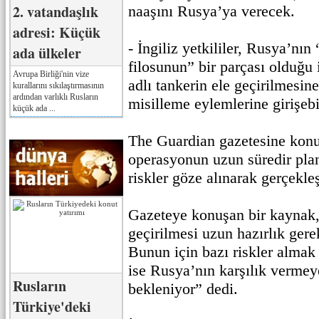
2. vatandaşlık
naaşını Rusya’ya verecek.
adresi: Küçük
- İngiliz yetkililer, Rusya’nın
ada ülkeler
filosunun” bir parçası olduğu
Avrupa Birliği'nin vize
adlı tankerin ele geçirilmesine
kurallarını sıkılaştırmasının
ardından varlıklı Rusların
misilleme eylemlerine girişeb
küçük ada ...
The Guardian gazetesine konu
operasyonun uzun süredir planl
riskler göze alınarak gerçekleşt
Gazeteye konuşan bir kaynak,
geçirilmesi uzun hazırlık gere
Bunun için bazı riskler almak
ise Rusya’nın karşılık vermey
Rusların
bekleniyor” dedi.
Türkiye'deki