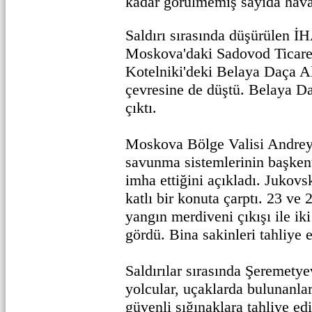
kadar görülmemiş sayıda hava 
Saldırı sırasında düşürülen İH
Moskova'daki Sadovod Ticare
Kotelniki'deki Belaya Daça A
çevresine de düştü. Belaya Da
çıktı.
Moskova Bölge Valisi Andrey
savunma sistemlerinin başken
imha ettiğini açıkladı. Jukovs
katlı bir konuta çarptı. 23 ve 
yangın merdiveni çıkışı ile ik
gördü. Bina sakinleri tahliye e
Saldırılar sırasında Şeremety
yolcular, uçaklarda bulunanla
güvenli sığınaklara tahliye ed