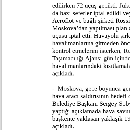
edilirken 72 uçuş gecikti. Ju
da bazı seferler iptal edildi v
Aeroflot ve bağlı şirketi Ros
Moskova’dan yapılması planla
uçuşu iptal etti. Havayolu şirk
havalimanlarına gitmeden önc
kontrol etmelerini isterken, 
Taşımacılığı Ajansı gün içind
havalimanlarındaki kısıtlamala
açıkladı.
- Moskova, gece boyunca geni
hava aracı saldırısının hedef
Belediye Başkanı Sergey Soby
yaptığı açıklamada hava savu
başkente yaklaşan yaklaşık 19
açıkladı.