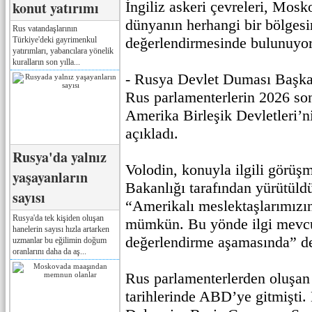
konut yatırımı
İngiliz askeri çevreleri, Mosk
dünyanın herhangi bir bölgesi
Rus vatandaşlarının
değerlendirmesinde bulunuyor
Türkiye'deki gayrimenkul
yatırımları, yabancılara yönelik
kuralların son yılla...
- Rusya Devlet Duması Başka
Rus parlamenterlerin 2026 so
Amerika Birleşik Devletleri’ni
açıkladı.
Rusya'da yalnız
Volodin, konuyla ilgili görüşm
yaşayanların
Bakanlığı tarafından yürütüld
sayısı
“Amerikalı meslektaşlarımızı
Rusya'da tek kişiden oluşan
mümkün. Bu yönde ilgi mevcu
hanelerin sayısı hızla artarken
değerlendirme aşamasında” de
uzmanlar bu eğilimin doğum
oranlarını daha da aş...
Rus parlamenterlerden oluşan
tarihlerinde ABD’ye gitmişti.