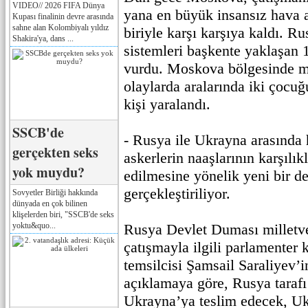
VIDEO// 2026 FIFA Dünya
yana en büyük insansız hava a
Kupası finalinin devre arasında
sahne alan Kolombiyalı yıldız
biriyle karşı karşıya kaldı. 
Shakira'ya, dans ...
sistemleri başkente yaklaşan 
vurdu. Moskova bölgesinde 
olaylarda aralarında iki çocu
kişi yaralandı.
SSCB'de
- Rusya ile Ukrayna arasında
gerçekten seks
askerlerin naaşlarının karşılık
yok muydu?
edilmesine yönelik yeni bir d
gerçekleştiriliyor.
Sovyetler Birliği hakkında
dünyada en çok bilinen
klişelerden biri, "SSCB'de seks
yoktu&quo...
Rusya Devlet Duması milletve
çatışmayla ilgili parlamenter
temsilcisi Şamsail Saraliyev’
açıklamaya göre, Rusya tarafı
Ukrayna’ya teslim edecek, Uk