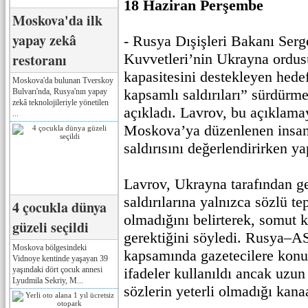
18 Haziran Perşembe
Moskova'da ilk
yapay zekâ
- Rusya Dışişleri Bakanı Serg
restoranı
Kuvvetleri’nin Ukrayna ordu
kapasitesini destekleyen hede
Moskova'da bulunan Tverskoy
kapsamlı saldırıları” sürdür
Bulvarı'nda, Rusya'nın yapay
zekâ teknolojileriyle yönetilen
açıkladı. Lavrov, bu açıklama
...
Moskova’ya düzenlenen insan
saldırısını değerlendirirken ya
Lavrov, Ukrayna tarafından ge
saldırılarına yalnızca sözlü tep
4 çocukla dünya
olmadığını belirterek, somut k
güzeli seçildi
gerektiğini söyledi. Rusya–
Moskova bölgesindeki
kapsamında gazetecilere kon
Vidnoye kentinde yaşayan 39
yaşındaki dört çocuk annesi
ifadeler kullanıldı ancak uzu
Lyudmila Sekriy, M...
sözlerin yeterli olmadığı kan