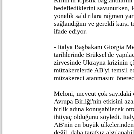
Kırım'ın lojistik bağlantıların
hedeflediklerini savunurken, R
yönelik saldırılara rağmen ya
sağlandığını ve gerekli karşı t
ifade ediyor.
- İtalya Başbakanı Giorgia M
tarihlerinde Brüksel'de yapıla
zirvesinde Ukrayna krizinin 
müzakerelerde AB'yi temsil ed
müzakereci atanmasını önerece
Meloni, mevcut çok sayıdaki 
Avrupa Birliği'nin etkisini aza
birlik adına konuşabilecek ort
ihtiyaç olduğunu söyledi. İtal
AB'nin en büyük ülkelerinden 
değil, daha tarafsız algılanabi