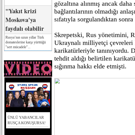
gözaltına alınmış ancak daha 
"Yakıt krizi
bağlantılarının olmadığı anlaşı
Moskova'ya
sıfatıyla sorgulandıktan sonra 
faydalı olabilir
Skrepetski, Rus yönetimini, R
Rusya’nın uzun yıllar Türk
Ukraynalı milliyetçi çevreleri
domateslerine karşı yürttüğü
"sert mücadele"...
karikatürleriyle tanınıyordu.
tehdit aldığı belirtilen karikat
sığınma hakkı elde etmişti.
ÜNLÜ YABANCILAR
RUSÇA KONUŞURSA!