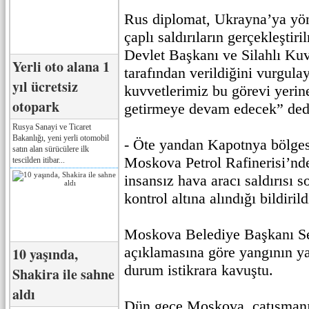
Rus diplomat, Ukrayna’ya yön
çaplı saldırıların gerçekleşti
Devlet Başkanı ve Silahlı Ku
Yerli oto alana 1
tarafından verildiğini vurgulay
yıl ücretsiz
kuvvetlerimiz bu görevi yerine
otopark
getirmeye devam edecek” ded
Rusya Sanayi ve Ticaret
Bakanlığı, yeni yerli otomobil
- Öte yandan Kapotnya bölge
satın alan sürücülere ilk
Moskova Petrol Rafinerisi’nde
tescilden itibar...
insansız hava aracı saldırısı 
kontrol altına alındığı bildirild
Moskova Belediye Başkanı Se
açıklamasına göre yangının ya
10 yaşında,
durum istikrara kavuştu.
Shakira ile sahne
aldı
Dün gece Moskova, çatışmanı