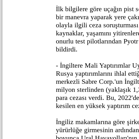
İlk bilgilere göre uçağın pist
bir manevra yaparak yere çakıl
olayla ilgili ceza soruşturması
kaynaklar, yaşamını yitirenler
onurlu test pilotlarından Pyot
bildirdi.
- İngiltere Mali Yaptırımlar 
Rusya yaptırımlarını ihlal et
merkezli Sabre Corp.'un İngilt
milyon sterlinden (yaklaşık 1,
para cezası verdi. Bu, 2022'd
kesilen en yüksek yaptırım ce
İngiliz makamlarına göre şirke
yürürlüğe girmesinin ardından
boyunca Ural Havayolları'nın b