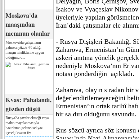
Delyagin, Boris Çernışov, Sve
İsakov ve Vyaçeslav Nikonov 
Moskova'da
üyeleriyle yapılan görüşmele
maaşından
İran’daki çatışmalar ele alınmı
memnun olanlar
- Rusya Dışişleri Bakanlığı 
Moskova'da çalışanların
yalnızca yüzde 4'ü aldığı
Zaharova, Ermenistan’ın Güm
maaşın niteliklerine uygun
askeri anıtına yönelik gerçekle
olduğunu d...
nedeniyle Moskova’nın Erivan
notası gönderdiğini açıkladı.
Zaharova, olayın sıradan bir 
değerlendirilemeyeceğini beli
Kvas: Pahalandı,
Ermenistan’ın ortak tarihî hafı
gözden düştü
bir saldırı olduğunu savundu.
Rusya'da çavdar ekmeği veya
maltın mayalanmasıyla
hazırlanan geleneksel yaz
Rus sözcü ayrıca söz konusu 
içeceği kvasın fiy...
Savaşı’nda Nazi Almanyası’na