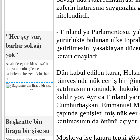
zaferin hatırasına saygısızlık 
nitelendirdi.
- Finlandiya Parlamentosu, yak
"Her şey var,
yürürlükte bulunan ülke toprak
barlar sokağı
getirilmesini yasaklayan düze
yok"
kararı onayladı.
Analistlere göre Moskova'da
dünyanın ünlü eğlence
Dün kabul edilen karar, Hels
caddelerine benzer tek bir bar
bö...
bünyesinde nükleer iş birliğin
katılmasının önündeki hukuki 
kaldırıyor. Ayrıca Finlandiya’
Cumhurbaşkanı Emmanuel Ma
çapında genişletilmiş nükleer 
Başkentte bin
katılmasının da önünü açıyor.
liraya bir şişe su
Moskova ise karara tepki gös
Moskova'daki üst segment