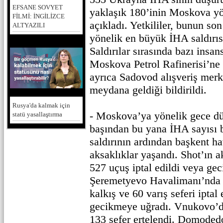
EFSANE SOVYET
yaklaşık 180’inin Moskova yö
FİLMİ: İNGİLİZCE
açıkladı. Yetkililer, bunun son
ALTYAZILI
yönelik en büyük İHA saldırısı
Saldırılar sırasında bazı insan
Moskova Petrol Rafinerisi’ne 
ayrıca Sadovod alışveriş merk
meydana geldiği bildirildi.
Rusya'da kalmak için
- Moskova’ya yönelik gece dü
statü yasallaştırma
başından bu yana İHA sayısı
saldırının ardından başkent h
aksaklıklar yaşandı. Shot’ın a
527 uçuş iptal edildi veya geci
Şeremetyevo Havalimanı’nda 
kalkış ve 60 varış seferi iptal
gecikmeye uğradı. Vnukovo’da 
133 sefer ertelendi. Domoded