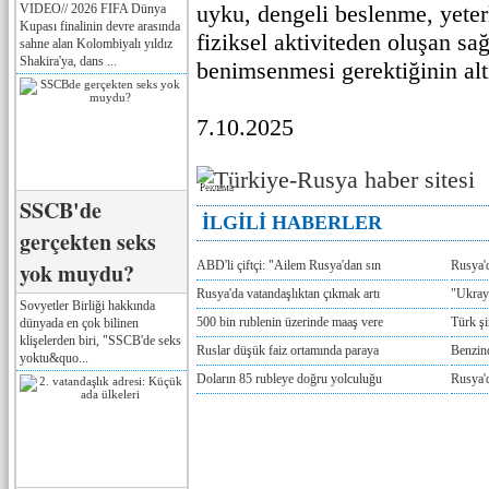
uyku, dengeli beslenme, yeterl
VIDEO// 2026 FIFA Dünya
Kupası finalinin devre arasında
fiziksel aktiviteden oluşan sağ
sahne alan Kolombiyalı yıldız
Shakira'ya, dans ...
benimsenmesi gerektiğinin altı
7.10.2025
Реклама
SSCB'de
İLGİLİ HABERLER
gerçekten seks
yok muydu?
ABD'li çiftçi: "Ailem Rusya'dan sın
Rusya'
Rusya'da vatandaşlıktan çıkmak artı
"Ukray
Sovyetler Birliği hakkında
500 bin rublenin üzerinde maaş vere
Türk ş
dünyada en çok bilinen
klişelerden biri, "SSCB'de seks
Ruslar düşük faiz ortamında paraya
Benzind
yoktu&quo...
Doların 85 rubleye doğru yolculuğu
Rusya'd