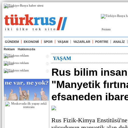
Реклама
Реклама
GÜNDEM
EKONOMİ
SPOR
YAŞAM
YAZARLAR
PORTRE
ANALİZ
Reklam
Hakkımızda
Реклама
YAŞAM
Реклама
Rus bilim insanl
Реклама
"Manyetik fırtın
efsaneden ibare
Rus Fizik-Kimya Enstitüsü'ne
vücudunun manyetik alan deği