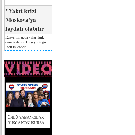
"Yakıt krizi
Moskova'ya
faydalı olabilir
Rusya’nın uzun yıllar Türk
domateslerine karşı yürttüğü
"sert mücadele"...
ÜNLÜ YABANCILAR
RUSÇA KONUŞURSA!