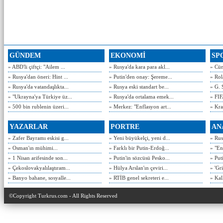
GÜNDEM
EKONOMİ
SP
» ABD'li çiftçi: "Ailem ...
» Rusya'da kara para akl...
» Cün
» Rusya'dan öneri: Hint ...
» Putin'den onay: Şereme...
» Rol
» Rusya'da vatandaşlıkta...
» Rusya eski standart be...
» G. 
» "Ukrayna'ya Türkiye üz...
» Rusya'da ortalama emek...
» FIF
» 500 bin rublenin üzeri...
» Merkez: "Enflasyon art...
» Kra
YAZARLAR
PORTRE
AN
» Zafer Bayramı eskisi g...
» Yeni büyükelçi, yeni d...
» Rusy
» Osman'ın mühimi...
» Farklı bir Putin-Erdoğ...
» "En
» 1 Nisan arifesinde son...
» Putin'in sözcüsü Pesko...
» Put
» Çekoslovakyalılaştıram...
» Hülya Arslan'ın çeviri...
» 'Gri
» Banyo bahane, sosyalle...
» RTİB genel sekreteri e...
» Kal
©Copyright Turkrus.com - All Rights Reserved