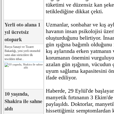
tüketimi ve düzensiz kan şeke
tetiklediğine dikkat çekti.
Yerli oto alana 1
Uzmanlar, sonbahar ve kış ayl
havanın insan psikolojisi üzer
yıl ücretsiz
oluşturduğunu belirtiyor. İnsa
otopark
gün ışığına bağımlı olduğunu 
Rusya Sanayi ve Ticaret
kış aylarında erken yatmanın 
Bakanlığı, yeni yerli otomobil
satın alan sürücülere ilk
korumanın önemini vurguluyor
tescilden itibar...
azalan gün ışığının, vücudun 
uyum sağlama kapasitesini öne
ifade ediliyor.
Haberde, 29 Eylül'de başlayan
10 yaşında,
manyetik fırtınanın 3 Ekim'de 
Shakira ile sahne
paylaşıldı. Doktorlar, manyetik
aldı
hissettiğimiz semptomlardan k