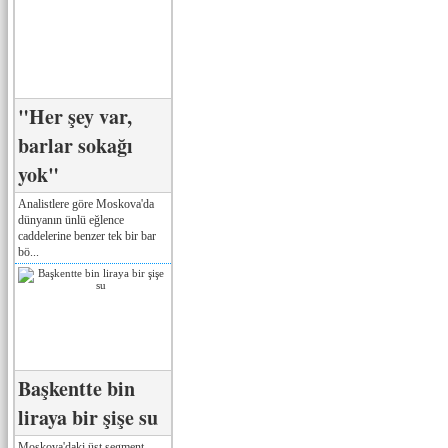
"Her şey var,
barlar sokağı
yok"
Analistlere göre Moskova'da
dünyanın ünlü eğlence
caddelerine benzer tek bir bar
bö...
Başkentte bin
liraya bir şişe su
Moskova'daki üst segment