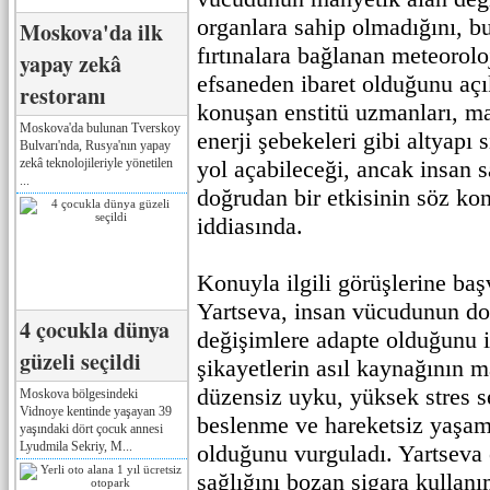
organlara sahip olmadığını, b
Moskova'da ilk
fırtınalara bağlanan meteorolo
yapay zekâ
efsaneden ibaret olduğunu aç
restoranı
konuşan enstitü uzmanları, man
Moskova'da bulunan Tverskoy
enerji şebekeleri gibi altyapı 
Bulvarı'nda, Rusya'nın yapay
zekâ teknolojileriyle yönetilen
yol açabileceği, ancak insan s
...
doğrudan bir etkisinin söz ko
iddiasında.
Konuyla ilgili görüşlerine baş
Yartseva, insan vücudunun do
4 çocukla dünya
değişimlere adapte olduğunu if
güzeli seçildi
şikayetlerin asıl kaynağının ma
düzensiz uyku, yüksek stres s
Moskova bölgesindeki
Vidnoye kentinde yaşayan 39
beslenme ve hareketsiz yaşam t
yaşındaki dört çocuk annesi
Lyudmila Sekriy, M...
olduğunu vurguladı. Yartseva 
sağlığını bozan sigara kullanı