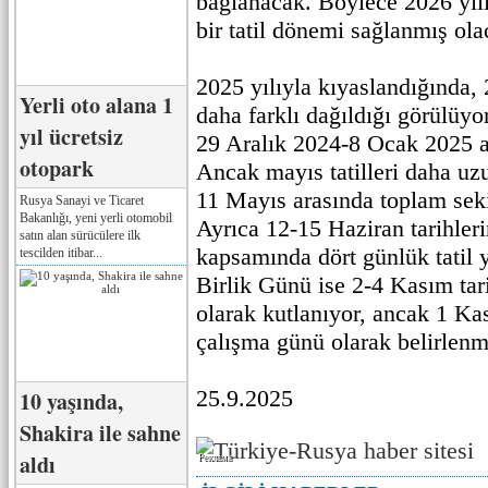
bağlanacak. Böylece 2026 yılı
bir tatil dönemi sağlanmış ola
2025 yılıyla kıyaslandığında, 
Yerli oto alana 1
daha farklı dağıldığı görülüyor.
yıl ücretsiz
29 Aralık 2024-8 Ocak 2025 a
otopark
Ancak mayıs tatilleri daha uz
11 Mayıs arasında toplam seki
Rusya Sanayi ve Ticaret
Bakanlığı, yeni yerli otomobil
Ayrıca 12-15 Haziran tarihle
satın alan sürücülere ilk
kapsamında dört günlük tatil y
tescilden itibar...
Birlik Günü ise 2-4 Kasım tar
olarak kutlanıyor, ancak 1 K
çalışma günü olarak belirlenmi
25.9.2025
10 yaşında,
Shakira ile sahne
aldı
Реклама