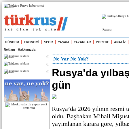
Реклама
Реклама
GÜNDEM
EKONOMİ
SPOR
YAŞAM
YAZARLAR
PORTRE
ANALİZ
Reklam
Hakkımızda
Реклама
Ne Var Ne Yok?
Реклама
Rusya'da yılbaşı
Реклама
gün
Rusya’da 2026 yılının resmi tat
oldu. Başbakan Mihail Mişust
yayımlanan karara göre, yılbaş