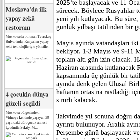
2025’te başlayacak ve 11 Oca
Moskova'da ilk
sürecek. Böylece Rusyalılar 
yapay zekâ
yeni yılı kutlayacak. Bu süre,
restoranı
günlük yılbaşı tatilinden bir 
Moskova'da bulunan Tverskoy
Mayıs ayında vatandaşları iki 
Bulvarı'nda, Rusya'nın yapay
zekâ teknolojileriyle yönetilen
bekliyor. 1-3 Mayıs ve 9-11 Ma
...
toplam altı gün izin olacak. H
Haziran arasında kutlanacak
kapsamında üç günlük bir tati
ayında denk gelen Ulusal Birl
haftanın ortasına rastladığı iç
4 çocukla dünya
sınırlı kalacak.
güzeli seçildi
Moskova bölgesindeki
Takvimde yıl sonuna doğru da 
Vidnoye kentinde yaşayan 39
yaşındaki dört çocuk annesi
ayrıntı bulunuyor. Aralık ayınd
Lyudmila Sekriy, M...
Perşembe günü başlayacak ve y