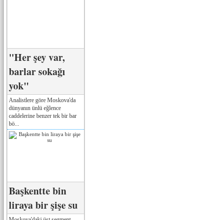
"Her şey var,
barlar sokağı
yok"
Analistlere göre Moskova'da
dünyanın ünlü eğlence
caddelerine benzer tek bir bar
bö...
Başkentte bin
liraya bir şişe su
Moskova'daki üst segment