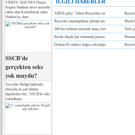
İLGİLİ HABERLER
VIDEO// 2026 FIFA Dünya
Kupası finalinin devre arasında
sahne alan Kolombiyalı yıldız
ABD'li çiftçi: "Ailem Rusya'dan sın
Rusya'
Shakira'ya, dans ...
Rusya'da vatandaşlıktan çıkmak artı
Musk'da
500 bin rublenin üzerinde maaş vere
Türk ş
Ruslar düşük faiz ortamında paraya
Benzind
Doların 85 rubleye doğru yolculuğu
Rusya'd
SSCB'de
gerçekten seks
yok muydu?
Sovyetler Birliği hakkında
dünyada en çok bilinen
klişelerden biri, "SSCB'de seks
yoktu&quo...