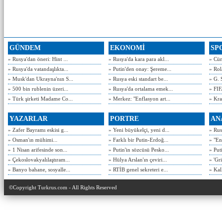
GÜNDEM
EKONOMİ
SP
» Rusya'dan öneri: Hint ...
» Rusya'da kara para akl...
» Cün
» Rusya'da vatandaşlıkta...
» Putin'den onay: Şereme...
» Rol
» Musk'dan Ukrayna'nın S...
» Rusya eski standart be...
» G. 
» 500 bin rublenin üzeri...
» Rusya'da ortalama emek...
» FIF
» Türk şirketi Madame Co...
» Merkez: "Enflasyon art...
» Kra
YAZARLAR
PORTRE
AN
» Zafer Bayramı eskisi g...
» Yeni büyükelçi, yeni d...
» Rusy
» Osman'ın mühimi...
» Farklı bir Putin-Erdoğ...
» "En
» 1 Nisan arifesinde son...
» Putin'in sözcüsü Pesko...
» Put
» Çekoslovakyalılaştıram...
» Hülya Arslan'ın çeviri...
» 'Gri
» Banyo bahane, sosyalle...
» RTİB genel sekreteri e...
» Kal
©Copyright Turkrus.com - All Rights Reserved