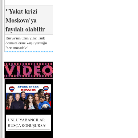
"Yakıt krizi
Moskova'ya
faydalı olabilir
Rusya’nın uzun yıllar Türk
domateslerine karşı yürttüğü
"sert mücadele"...
ÜNLÜ YABANCILAR
RUSÇA KONUŞURSA!