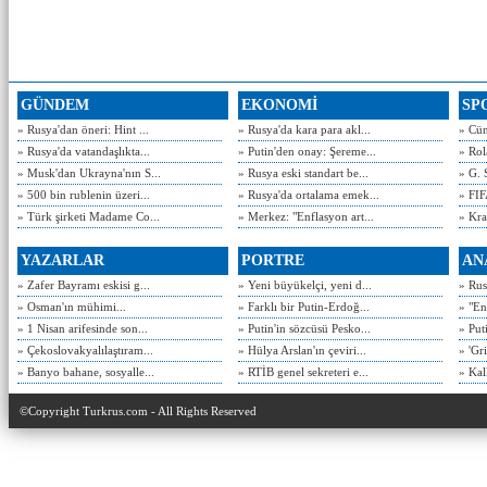
GÜNDEM
EKONOMİ
SP
» Rusya'dan öneri: Hint ...
» Rusya'da kara para akl...
» Cün
» Rusya'da vatandaşlıkta...
» Putin'den onay: Şereme...
» Rol
» Musk'dan Ukrayna'nın S...
» Rusya eski standart be...
» G. 
» 500 bin rublenin üzeri...
» Rusya'da ortalama emek...
» FIF
» Türk şirketi Madame Co...
» Merkez: "Enflasyon art...
» Kra
YAZARLAR
PORTRE
AN
» Zafer Bayramı eskisi g...
» Yeni büyükelçi, yeni d...
» Rusy
» Osman'ın mühimi...
» Farklı bir Putin-Erdoğ...
» "En
» 1 Nisan arifesinde son...
» Putin'in sözcüsü Pesko...
» Put
» Çekoslovakyalılaştıram...
» Hülya Arslan'ın çeviri...
» 'Gri
» Banyo bahane, sosyalle...
» RTİB genel sekreteri e...
» Kal
©Copyright Turkrus.com - All Rights Reserved