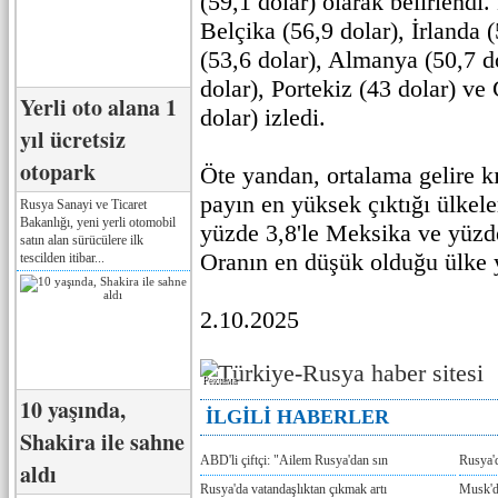
(59,1 dolar) olarak belirlendi.
Belçika (56,9 dolar), İrlanda 
(53,6 dolar), Almanya (50,7 d
dolar), Portekiz (43 dolar) ve
Yerli oto alana 1
dolar) izledi.
yıl ücretsiz
otopark
Öte yandan, ortalama gelire k
payın en yüksek çıktığı ülkele
Rusya Sanayi ve Ticaret
Bakanlığı, yeni yerli otomobil
yüzde 3,8'le Meksika ve yüzde
satın alan sürücülere ilk
Oranın en düşük olduğu ülke 
tescilden itibar...
2.10.2025
Реклама
10 yaşında,
İLGİLİ HABERLER
Shakira ile sahne
ABD'li çiftçi: "Ailem Rusya'dan sın
Rusya'
aldı
Rusya'da vatandaşlıktan çıkmak artı
Musk'da