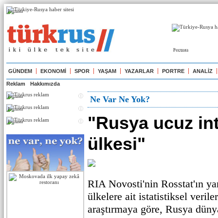
Реклама
Реклама
GÜNDEM
EKONOMİ
SPOR
YAŞAM
YAZARLAR
PORTRE
ANALİZ
Reklam
Hakkımızda
Реклама
Ne Var Ne Yok?
Реклама
"Rusya ucuz in
Реклама
ülkesi"
RIA Novosti'nin Rosstat'ın yanı
ülkelere ait istatistiksel veril
araştırmaya göre, Rusya dün