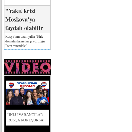
"Yakıt krizi
Moskova'ya
faydalı olabilir
Rusya’nın uzun yıllar Türk
domateslerine karşı yürttüğü
"sert mücadele"...
ÜNLÜ YABANCILAR
RUSÇA KONUŞURSA!