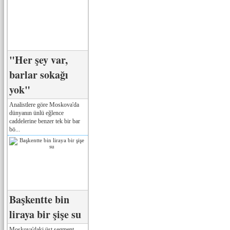
"Her şey var,
barlar sokağı
yok"
Analistlere göre Moskova'da
dünyanın ünlü eğlence
caddelerine benzer tek bir bar
bö...
Başkentte bin
liraya bir şişe su
Moskova'daki üst segment