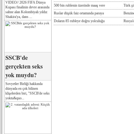
VIDEO// 2026 FIFA Dünya
500 bin rublenin üzerinde maaş vere
Türk ş
Kupası finalinin devre arasında
sahne alan Kolombiyalı yıldız
Ruslar düşük faiz ortamında paraya
Benzind
Shakira'ya, dans ...
Doların 85 rubleye doğru yolculuğu
Rusya'd
SSCB'de
gerçekten seks
yok muydu?
Sovyetler Birliği hakkında
dünyada en çok bilinen
klişelerden biri, "SSCB'de seks
yoktu&quo...