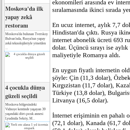
ekonomileri arasında ev intern
Moskova'da ilk
sıralamasında ikinci sırada yer
yapay zekâ
restoranı
En ucuz internet, aylık 7,7 do
Hindistan'da çıktı. Rusya ikin
Moskova'da bulunan Tverskoy
internet abonelik ücreti 693 r
Bulvarı'nda, Rusya'nın yapay
zekâ teknolojileriyle yönetilen
dolar. Üçüncü sırayı ise aylık 
...
maliyetiyle Romanya aldı.
En uygun fiyatlı internetin ol
şöyle: Çin (11,3 dolar), Özbek
Kırgızistan (11,7 dolar), Kaza
4 çocukla dünya
Türkiye (13,8 dolar), Bulgaris
güzeli seçildi
Litvanya (16,5 dolar).
Moskova bölgesindeki
Vidnoye kentinde yaşayan 39
yaşındaki dört çocuk annesi
İnternet erişiminin en pahalı
Lyudmila Sekriy, M...
(72,1 dolar), Kanada (61,7 d