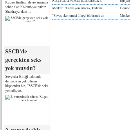
Rusya'da ATM'lerde dolandırıcılık k
Rusya'd
Kupası finalinin devre arasında
sahne alan Kolombiyalı yıldız
Merkez: "Enflasyon artacak, kademel
Domode
Shakira'ya, dans ...
"Savaş ekonomisi ülkeyi öldürmek an
Moskov
SSCB'de
gerçekten seks
yok muydu?
Sovyetler Birliği hakkında
dünyada en çok bilinen
klişelerden biri, "SSCB'de seks
yoktu&quo...