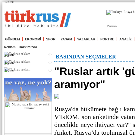
Реклама
Реклама
GÜNDEM
EKONOMİ
SPOR
YAŞAM
YAZARLAR
PORTRE
ANALİZ
Reklam
Hakkımızda
Реклама
BASINDAN SEÇMELER
Реклама
"Ruslar artık 'gü
Реклама
aramıyor"
Rusya'da hükümete bağlı ka
VTsİOM, son anketinde vatan
öncelikle neye ihtiyacı var?" 
Anket, Rusya’da toplumsal ön