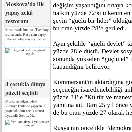
Moskova'da ilk
değişim yaşandığını ortaya ko
yapay zekâ
halkın yüzde 72’si ülkenin en
restoranı
şeyin “güçlü bir lider” olduğu
bu oran yüzde 28’e geriledi.
Moskova'da bulunan Tverskoy
Bulvarı'nda, Rusya'nın yapay
zekâ teknolojileriyle yönetilen
Aynı şekilde “güçlü devlet” t
...
yüzde 28’e düştü. Devlet sosy
sonunda yükselen “güçlü el” ih
kapandığını belirtiyor.
Kommersant'ın aktardığına gör
4 çocukla dünya
seçeneğin işaretlenebildiği a
güzeli seçildi
yüzde 31'le "Kültür ve manev
Moskova bölgesindeki
yanıtına ait. Tam 25 yıl önce 
Vidnoye kentinde yaşayan 39
yaşındaki dört çocuk annesi
de bu oran yüzde 27 olarak he
Lyudmila Sekriy, M...
Rusya'nın öncelikle "demokrat