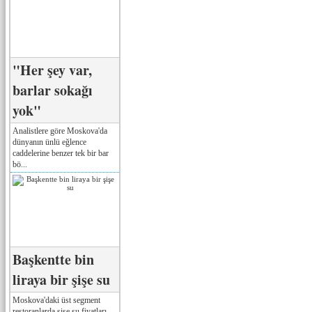
"Her şey var,
barlar sokağı
yok"
Analistlere göre Moskova'da
dünyanın ünlü eğlence
caddelerine benzer tek bir bar
bö...
Başkentte bin
liraya bir şişe su
Moskova'daki üst segment
restoranlarda şişe su fiyatları