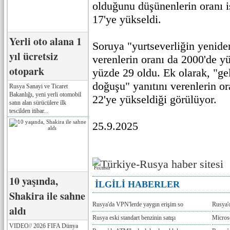
olduğunu düşünenlerin oranı i
17'ye yükseldi.
Yerli oto alana 1
Soruya "yurtseverliğin yenide
yıl ücretsiz
verenlerin oranı da 2000'de y
otopark
yüzde 29 oldu. Ek olarak, "ge
doğuşu" yanıtını verenlerin o
Rusya Sanayi ve Ticaret
Bakanlığı, yeni yerli otomobil
22'ye yükseldiği görülüyor.
satın alan sürücülere ilk
tescilden itibar...
25.9.2025
Реклама
10 yaşında,
İLGİLİ HABERLER
Shakira ile sahne
Rusya'da VPN'lerde yaygın erişim so
Rusya'd
aldı
Rusya eski standart benzinin satışı
Microso
VIDEO// 2026 FIFA Dünya