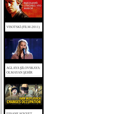
VISOTSKİ (FILM-2011)
AGLAYA ŞİLOVSKAYA:
OLMAYAN ŞEHİR
EFSANE SOVYET