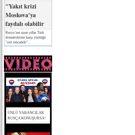
"Yakıt krizi
Moskova'ya
faydalı olabilir
Rusya’nın uzun yıllar Türk
domateslerine karşı yürttüğü
"sert mücadele"...
ÜNLÜ YABANCILAR
RUSÇA KONUŞURSA!