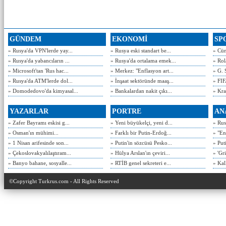
GÜNDEM
EKONOMİ
SP
» Rusya'da VPN'lerde yay...
» Rusya eski standart be...
» Cün
» Rusya'da yabancıların ...
» Rusya'da ortalama emek...
» Rol
» Microsoft'tan 'Rus hac...
» Merkez: "Enflasyon art...
» G. 
» Rusya'da ATM'lerde dol...
» İnşaat sektöründe maaş...
» FIF
» Domodedovo'da kimyasal...
» Bankalardan nakit çıkı...
» Kra
YAZARLAR
PORTRE
AN
» Zafer Bayramı eskisi g...
» Yeni büyükelçi, yeni d...
» Rusy
» Osman'ın mühimi...
» Farklı bir Putin-Erdoğ...
» "En
» 1 Nisan arifesinde son...
» Putin'in sözcüsü Pesko...
» Put
» Çekoslovakyalılaştıram...
» Hülya Arslan'ın çeviri...
» 'Gri
» Banyo bahane, sosyalle...
» RTİB genel sekreteri e...
» Kal
©Copyright Turkrus.com - All Rights Reserved