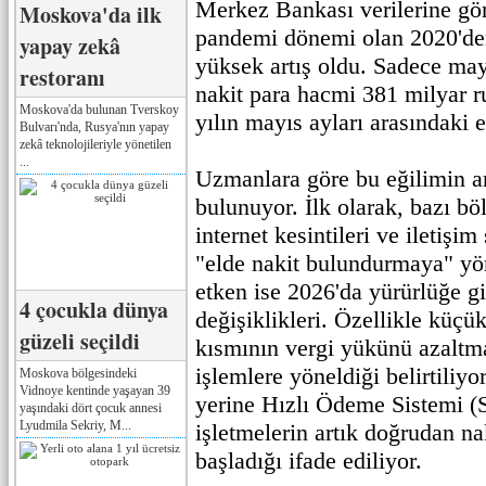
Merkez Bankası verilerine gö
Moskova'da ilk
pandemi dönemi olan 2020'de
yapay zekâ
yüksek artış oldu. Sadece may
restoranı
nakit para hacmi 381 milyar r
Moskova'da bulunan Tverskoy
yılın mayıs ayları arasındaki e
Bulvarı'nda, Rusya'nın yapay
zekâ teknolojileriyle yönetilen
...
Uzmanlara göre bu eğilimin a
bulunuyor. İlk olarak, bazı b
internet kesintileri ve iletişim
"elde nakit bulundurmaya" yön
etken ise 2026'da yürürlüğe gi
4 çocukla dünya
değişiklikleri. Özellikle küçük
güzeli seçildi
kısmının vergi yükünü azaltm
işlemlere yöneldiği belirtiliy
Moskova bölgesindeki
Vidnoye kentinde yaşayan 39
yerine Hızlı Ödeme Sistemi (
yaşındaki dört çocuk annesi
Lyudmila Sekriy, M...
işletmelerin artık doğrudan n
başladığı ifade ediliyor.