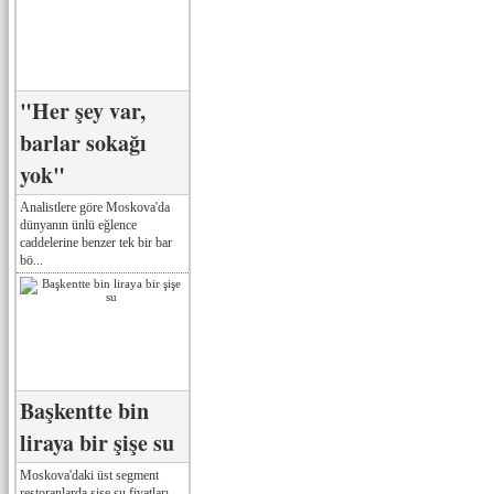
"Her şey var,
barlar sokağı
yok"
Analistlere göre Moskova'da
dünyanın ünlü eğlence
caddelerine benzer tek bir bar
bö...
Başkentte bin
liraya bir şişe su
Moskova'daki üst segment
restoranlarda şişe su fiyatları