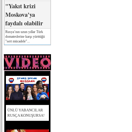
"Yakıt krizi
Moskova'ya
faydalı olabilir
Rusya’nın uzun yıllar Türk
domateslerine karşı yürttüğü
"sert mücadele"...
ÜNLÜ YABANCILAR
RUSÇA KONUŞURSA!