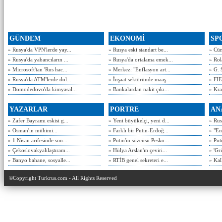
GÜNDEM
EKONOMİ
SP
» Rusya'da VPN'lerde yay...
» Rusya eski standart be...
» Cün
» Rusya'da yabancıların ...
» Rusya'da ortalama emek...
» Rol
» Microsoft'tan 'Rus hac...
» Merkez: "Enflasyon art...
» G. 
» Rusya'da ATM'lerde dol...
» İnşaat sektöründe maaş...
» FIF
» Domodedovo'da kimyasal...
» Bankalardan nakit çıkı...
» Kra
YAZARLAR
PORTRE
AN
» Zafer Bayramı eskisi g...
» Yeni büyükelçi, yeni d...
» Rusy
» Osman'ın mühimi...
» Farklı bir Putin-Erdoğ...
» "En
» 1 Nisan arifesinde son...
» Putin'in sözcüsü Pesko...
» Put
» Çekoslovakyalılaştıram...
» Hülya Arslan'ın çeviri...
» 'Gri
» Banyo bahane, sosyalle...
» RTİB genel sekreteri e...
» Kal
©Copyright Turkrus.com - All Rights Reserved