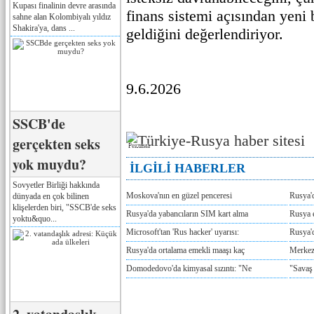
Kupası finalinin devre arasında
finans sistemi açısından yeni 
sahne alan Kolombiyalı yıldız
Shakira'ya, dans ...
geldiğini değerlendiriyor.
9.6.2026
SSCB'de
gerçekten seks
Реклама
yok muydu?
İLGİLİ HABERLER
Sovyetler Birliği hakkında
Moskova'nın en güzel penceresi
Rusya'
dünyada en çok bilinen
klişelerden biri, "SSCB'de seks
Rusya'da yabancıların SIM kart alma
Rusya e
yoktu&quo...
Microsoft'tan 'Rus hacker' uyarısı:
Rusya'd
Rusya'da ortalama emekli maaşı kaç
Merkez
Domodedovo'da kimyasal sızıntı: "Ne
"Savaş