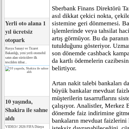
Sberbank Finans Direktörü Ta
asıl dikkat çekici nokta, çeki
Yerli oto alana 1
sistemine geri dönmemesi. Ba
işlemlerinde veya tahsilat hac
yıl ücretsiz
artış görmüyor. Bu da paranın
otopark
tutulduğunu gösteriyor. Uzman
Rusya Sanayi ve Ticaret
son dönemde cashback kampan
Bakanlığı, yeni yerli otomobil
satın alan sürücülere ilk
da kartlı ödemelerin cazibesi
tescilden itibar...
belirtiyor.
Artan nakit talebi bankaları d
büyük bankalar mevduat faizle
müşterilerin tasarruflarını si
10 yaşında,
çalışıyor. Analistler, Merkez 
Shakira ile sahne
dönemde faiz indirimine gitme
aldı
bankaların mevduat faizlerini
isteksiz davranabileceğini, ç
VIDEO// 2026 FIFA Dünya