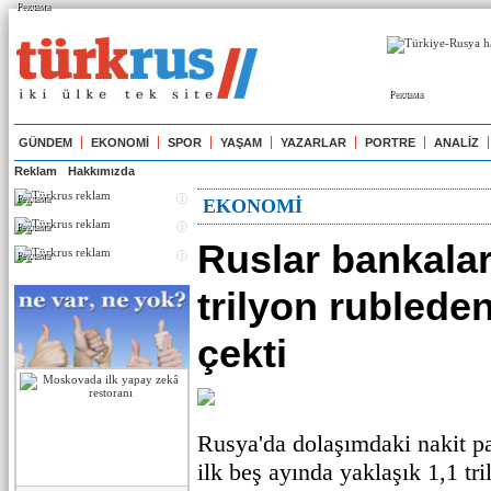
Реклама
Реклама
GÜNDEM
EKONOMİ
SPOR
YAŞAM
YAZARLAR
PORTRE
ANALİZ
Reklam
Hakkımızda
Реклама
EKONOMİ
Реклама
Ruslar bankala
Реклама
trilyon rubleden
çekti
Rusya'da dolaşımdaki nakit pa
ilk beş ayında yaklaşık 1,1 tri