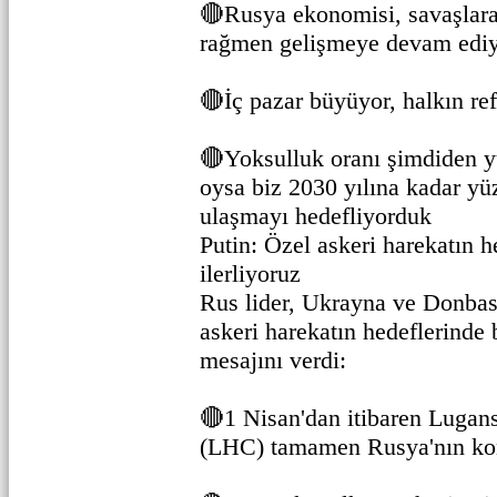
🔴Rusya ekonomisi, savaşlara
rağmen gelişmeye devam edi
🔴İç pazar büyüyor, halkın ref
🔴Yoksulluk oranı şimdiden y
oysa biz 2030 yılına kadar yü
ulaşmayı hedefliyorduk
Putin: Özel askeri harekatın he
ilerliyoruz
Rus lider, Ukrayna ve Donbas
askeri harekatın hedeflerinde 
mesajını verdi:
🔴1 Nisan'dan itibaren Lugan
(LHC) tamamen Rusya'nın kon