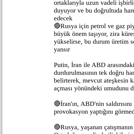
ortaklarıyla uzun vadeli işbirl
duyuyor ve bu doğrultuda ha
edecek
🔴Rusya için petrol ve gaz piy
büyük önem taşıyor, zira küres
yükselirse, bu durum üretim 
yansır
Putin, İran ile ABD arasındaki
durdurulmasının tek doğru har
belirterek, mevcut ateşkesin ka
açması yönündeki umudunu dil
🔴İran'ın, ABD'nin saldırısını 
provokasyon yaptığını görme
🔴Rusya, yaşanan çatışmanın 