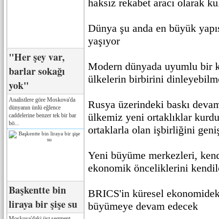
haksız rekabet aracı olarak ku
Dünya şu anda en büyük yap
yaşıyor
"Her şey var,
Modern dünyada uyumlu bir k
barlar sokağı
ülkelerin birbirini dinleyebil
yok"
Analistlere göre Moskova'da
Rusya üzerindeki baskı devam
dünyanın ünlü eğlence
ülkemiz yeni ortaklıklar kurd
caddelerine benzer tek bir bar
bö...
ortaklarla olan işbirliğini geniş
Yeni büyüme merkezleri, kend
ekonomik önceliklerini kendile
Başkentte bin
BRICS'in küresel ekonomideki 
liraya bir şişe su
büyümeye devam edecek
Moskova'daki üst segment