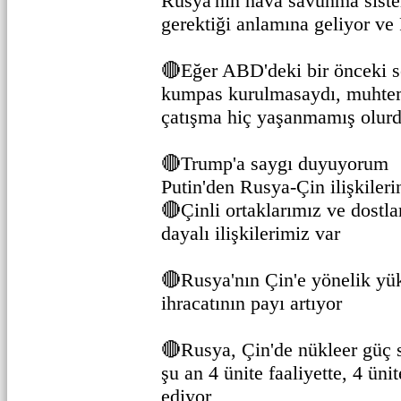
Rusya'nın hava savunma siste
gerektiği anlamına geliyor v
🔴Eğer ABD'deki bir önceki 
kumpas kurulmasaydı, muhte
çatışma hiç yaşanmamış olur
🔴Trump'a saygı duyuyorum
Putin'den Rusya-Çin ilişkiler
🔴Çinli ortaklarımız ve dostla
dayalı ilişkilerimiz var
🔴Rusya'nın Çin'e yönelik yük
ihracatının payı artıyor
🔴Rusya, Çin'de nükleer güç sa
şu an 4 ünite faaliyette, 4 üni
ediyor