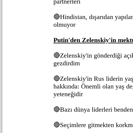
partnerleri
🔴Hindistan, dışarıdan yapılan
olmuyor
Putin'den Zelenskiy'in mek
🔴Zelenskiy'in gönderdiği aç
gezdirdim
🔴Zelenskiy'in Rus liderin ya
hakkında: Önemli olan yaş değ
yeteneğidir
🔴Bazı dünya liderleri benden
🔴Seçimlere gitmekten kork