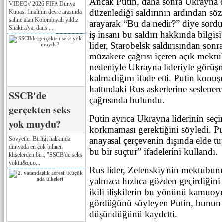
Ancak Putin, daha sonra Ukrayna 
VIDEO// 2026 FIFA Dünya
düzenlediği saldırının ardından söz
Kupası finalinin devre arasında
sahne alan Kolombiyalı yıldız
arayarak “Bu da nedir?” diye sordu
Shakira'ya, dans ...
iş insanı bu saldırı hakkında bilgis
lider, Starobelsk saldırısından sonr
müzakere çağrısı içeren açık mekt
nedeniyle Ukrayna lideriyle görüşm
kalmadığını ifade etti. Putin kon
hattındaki Rus askerlerine seslener
SSCB'de
çağrısında bulundu.
gerçekten seks
Putin ayrıca Ukrayna liderinin seç
yok muydu?
korkmaması gerektiğini söyledi. Pu
Sovyetler Birliği hakkında
anayasal çerçevenin dışında elde t
dünyada en çok bilinen
bu bir suçtur” ifadelerini kullandı.
klişelerden biri, "SSCB'de seks
yoktu&quo...
Rus lider, Zelenskiy'nin mektubun
yalnızca hızlıca gözden geçirdiğini 
ikili ilişkilerin bu yönünü kamuo
gördüğünü söyleyen Putin, bunun
düşündüğünü kaydetti.