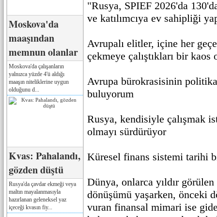
"Rusya, SPIEF 2026'da 130'd
ve katılımcıya ev sahipliği ya
Moskova'da
maaşından
Avrupalı elitler, içine her geç
memnun olanlar
çekmeye çalıştıkları bir kaos o
Moskova'da çalışanların
yalnızca yüzde 4'ü aldığı
Avrupa bürokrasisinin politika
maaşın niteliklerine uygun
olduğunu d...
buluyorum
Rusya, kendisiyle çalışmak is
olmayı sürdürüyor
Kvas: Pahalandı,
Küresel finans sistemi tarihi
gözden düştü
Dünya, onlarca yıldır görülen
Rusya'da çavdar ekmeği veya
maltın mayalanmasıyla
dönüşümü yaşarken, önceki 
hazırlanan geleneksel yaz
vuran finansal mimari ise gide
içeceği kvasın fiy...