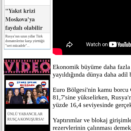
"Yakıt krizi
Moskova'ya
faydalı olabilir
Rusya’nın uzun yıllar Türk
domateslerine karşı yürttüğü
"sert mücadele"...
Ekonomik büyüme daha fazla 
yayıldığında dünya daha adil b
Euro Bölgesi'nin kamu borcu
81,7'sine yükselirken, Rusya'
yüzde 16,4 seviyesinde gerçek
ÜNLÜ YABANCILAR
Yaptırımlar ve blokaj girişiml
RUSÇA KONUŞURSA!
rezervlerinin çalınması demek