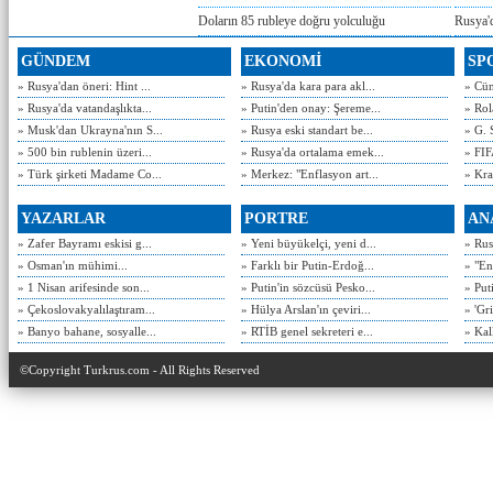
Doların 85 rubleye doğru yolculuğu
Rusya'd
GÜNDEM
EKONOMİ
SP
» Rusya'dan öneri: Hint ...
» Rusya'da kara para akl...
» Cün
» Rusya'da vatandaşlıkta...
» Putin'den onay: Şereme...
» Rol
» Musk'dan Ukrayna'nın S...
» Rusya eski standart be...
» G. 
» 500 bin rublenin üzeri...
» Rusya'da ortalama emek...
» FIF
» Türk şirketi Madame Co...
» Merkez: "Enflasyon art...
» Kra
YAZARLAR
PORTRE
AN
» Zafer Bayramı eskisi g...
» Yeni büyükelçi, yeni d...
» Rusy
» Osman'ın mühimi...
» Farklı bir Putin-Erdoğ...
» "En
» 1 Nisan arifesinde son...
» Putin'in sözcüsü Pesko...
» Put
» Çekoslovakyalılaştıram...
» Hülya Arslan'ın çeviri...
» 'Gri
» Banyo bahane, sosyalle...
» RTİB genel sekreteri e...
» Kal
©Copyright Turkrus.com - All Rights Reserved