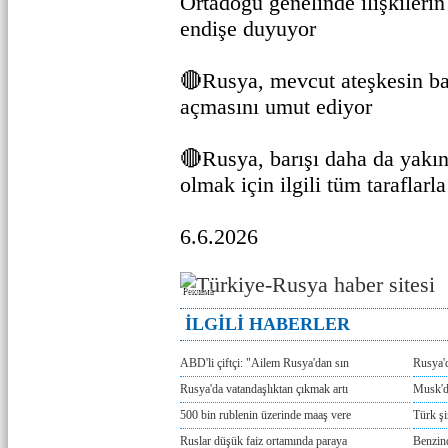
Ortadoğu genelinde ilişkileri
endişe duyuyor
🔴Rusya, mevcut ateşkesin ba
açmasını umut ediyor
🔴Rusya, barışı daha da yakı
olmak için ilgili tüm taraflarl
6.6.2026
Реклама
İLGİLİ HABERLER
ABD'li çiftçi: "Ailem Rusya'dan sın
Rusya'
Rusya'da vatandaşlıktan çıkmak artı
Musk'da
500 bin rublenin üzerinde maaş vere
Türk ş
Ruslar düşük faiz ortamında paraya
Benzind