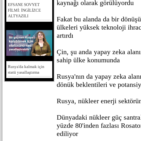
kaynağı olarak görülüyordu
EFSANE SOVYET
FİLMİ: İNGİLİZCE
ALTYAZILI
Fakat bu alanda da bir dönü
ülkeleri yüksek teknoloji ihra
artırdı
Çin, şu anda yapay zeka alanı
sahip ülke konumunda
Rusya'da kalmak için
statü yasallaştırma
Rusya'nın da yapay zeka alan
dönük beklentileri ve potansi
Rusya, nükleer enerji sektör
Dünyadaki nükleer güç santral
yüzde 80'inden fazlası Rosato
ediliyor