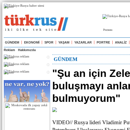
Реклама
Реклама
GÜNDEM
EKONOMİ
SPOR
YAŞAM
YAZARLAR
PORTRE
ANALİZ
Reklam
Hakkımızda
Реклама
GÜNDEM
Реклама
"Şu an için Zele
Реклама
buluşmayı anla
bulmuyorum"
VIDEO// Rusya lideri Vladimir Put
Petersburg Uluslararası Ekonomi 