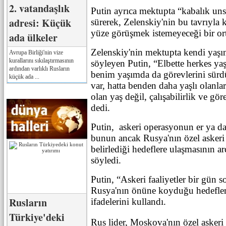
2. vatandaşlık
Putin ayrıca mektupta “kabalık un
adresi: Küçük
sürerek, Zelenskiy'nin bu tavrıyla
yüze görüşmek istemeyeceği bir or
ada ülkeler
Zelenskiy'nin mektupta kendi yaşı
Avrupa Birliği'nin vize
kurallarını sıkılaştırmasının
söyleyen Putin, “Elbette herkes ya
ardından varlıklı Rusların
benim yaşımda da görevlerini sürdü
küçük ada ...
var, hatta benden daha yaşlı olanl
olan yaş değil, çalışabilirlik ve gö
dedi.
Putin, askeri operasyonun er ya da
bunun ancak Rusya'nın özel asker
belirlediği hedeflere ulaşmasının a
söyledi.
Putin, “Askeri faaliyetler bir gün 
Rusya'nın önüne koyduğu hedefler
Rusların
ifadelerini kullandı.
Türkiye'deki
Rus lider, Moskova'nın özel asker