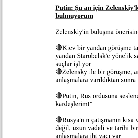
Putin: Şu an için Zelenskiy'
bulmuyorum
Zelenskiy'in buluşma önerisin
🔴Kiev bir yandan görüşme tal
yandan Starobelsk'e yönelik sa
suçlar işliyor
🔴Zelensky ile bir görüşme, an
anlaşmalara varıldıktan sonra
🔴Putin, Rus ordusuna seslene
kardeşlerim!"
🔴Rusya'nın çatışmanın kısa 
değil, uzun vadeli ve tarihi b
anlaşmalara ihtiyacı var