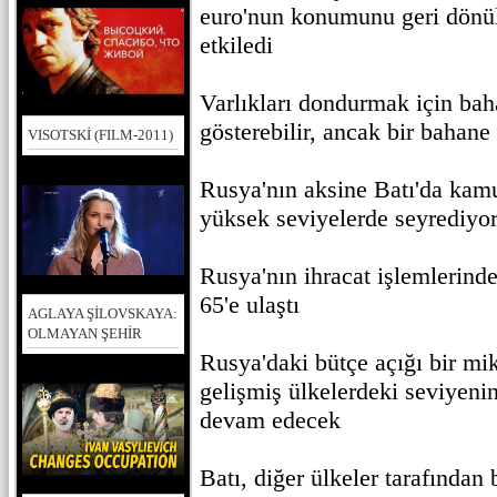
euro'nun konumunu geri dönül
etkiledi
Varlıkları dondurmak için baha
gösterebilir, ancak bir bahan
VISOTSKİ (FILM-2011)
Rusya'nın aksine Batı'da kamu
yüksek seviyelerde seyrediyo
Rusya'nın ihracat işlemlerind
65'e ulaştı
AGLAYA ŞİLOVSKAYA:
OLMAYAN ŞEHİR
Rusya'daki bütçe açığı bir mik
gelişmiş ülkelerdeki seviyeni
devam edecek
Batı, diğer ülkeler tarafından