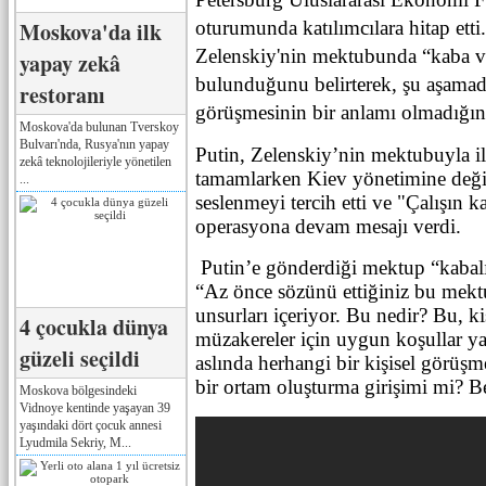
Moskova'da ilk
oturumunda katılımcılara hitap etti.
Zelenskiy'nin mektubunda
“kaba ve
yapay zekâ
bulunduğunu belirterek, şu aşamad
restoranı
görüşmesinin bir anlamı olmadığını
Moskova'da bulunan Tverskoy
Bulvarı'nda, Rusya'nın yapay
Putin, Zelenskiy’nin mektubuyla ilg
zekâ teknolojileriyle yönetilen
tamamlarken Kiev yönetimine değil
...
seslenmeyi tercih etti ve "Çalışın k
operasyona devam mesajı verdi.
Putin’e gönderdiği mektup “kabalık
“Az önce sözünü ettiğiniz bu mekt
unsurları içeriyor. Bu nedir? Bu, k
4 çocukla dünya
müzakereler için uygun koşullar y
güzeli seçildi
aslında herhangi bir kişisel görüşm
bir ortam oluşturma girişimi mi? Be
Moskova bölgesindeki
Vidnoye kentinde yaşayan 39
yaşındaki dört çocuk annesi
Lyudmila Sekriy, M...