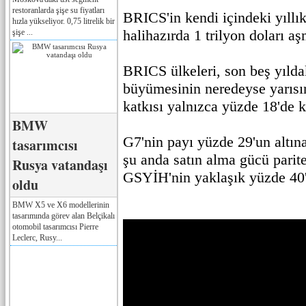
restoranlarda şişe su fiyatları
BRICS'in kendi içindeki yıllık
hızla yükseliyor. 0,75 litrelik bir
halihazırda 1 trilyon doları 
şişe ...
BRICS ülkeleri, son beş yıld
büyümesinin neredeyse yarısın
katkısı yalnızca yüzde 18'de k
BMW
G7'nin payı yüzde 29'un altı
tasarımcısı
şu anda satın alma gücü parit
Rusya vatandaşı
GSYİH'nin yaklaşık yüzde 40'ı
oldu
BMW X5 ve X6 modellerinin
tasarımında görev alan Belçikalı
otomobil tasarımcısı Pierre
Leclerc, Rusy...