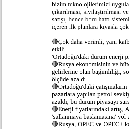
bizim teknolojilerimizi uygula
çıkarılması, sıvılaştırılması v
satışı, bence boru hattı siste
içeren ilk planlara kıyasla ço
🔴Çok daha verimli, yani kat
etkili
'Ortadoğu'daki durum enerji pi
🔴Rusya ekonomisinin ve bütç
gelirlerine olan bağımlılığı, s
ölçüde azaldı
🔴Ortadoğu'daki çatışmaların 
pazarlara yapılan petrol sevk
azaldı, bu durum piyasayı sar
🔴Enerji fiyatlarındaki artış
'sallanmaya başlamasına' yol a
🔴Rusya, OPEC ve OPEC+ k