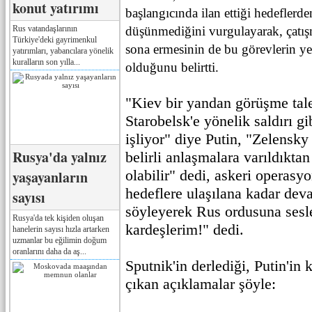
konut yatırımı
başlangıcında ilan ettiği hedeflerd
Rus vatandaşlarının
düşünmediğini vurgulayarak, çatış
Türkiye'deki gayrimenkul
sona ermesinin de bu görevlerin yer
yatırımları, yabancılara yönelik
kuralların son yılla...
olduğunu belirtti.
"Kiev bir yandan görüşme tale
Starobelsk'e yönelik saldırı g
işliyor" diye Putin, "Zelensky
Rusya'da yalnız
belirli anlaşmalara varıldıkt
olabilir" dedi, askeri operasy
yaşayanların
hedeflere ulaşılana kadar dev
sayısı
söyleyerek Rus ordusuna sesle
Rusya'da tek kişiden oluşan
kardeşlerim!" dedi.
hanelerin sayısı hızla artarken
uzmanlar bu eğilimin doğum
oranlarını daha da aş...
Sputnik'in derlediği, Putin'i
çıkan açıklamalar şöyle: