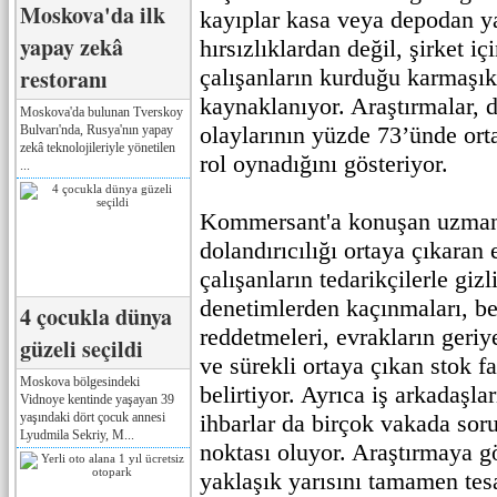
Moskova'da ilk
kayıplar kasa veya depodan ya
yapay zekâ
hırsızlıklardan değil, şirket iç
restoranı
çalışanların kurduğu karmaşı
kaynaklanıyor. Araştırmalar, d
Moskova'da bulunan Tverskoy
olaylarının yüzde 73’ünde ort
Bulvarı'nda, Rusya'nın yapay
zekâ teknolojileriyle yönetilen
rol oynadığını gösteriyor.
...
Kommersant'a konuşan uzmanla
dolandırıcılığı ortaya çıkaran 
çalışanların tedarikçilerle gizli
denetimlerden kaçınmaları, b
4 çocukla dünya
reddetmeleri, evrakların geri
güzeli seçildi
ve sürekli ortaya çıkan stok f
Moskova bölgesindeki
belirtiyor. Ayrıca iş arkadaşl
Vidnoye kentinde yaşayan 39
yaşındaki dört çocuk annesi
ihbarlar da birçok vakada sor
Lyudmila Sekriy, M...
noktası oluyor. Araştırmaya gö
yaklaşık yarısını tamamen tes