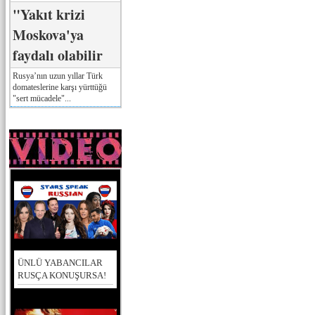
"Yakıt krizi
Moskova'ya
faydalı olabilir
Rusya’nın uzun yıllar Türk
domateslerine karşı yürttüğü
"sert mücadele"...
ÜNLÜ YABANCILAR
RUSÇA KONUŞURSA!