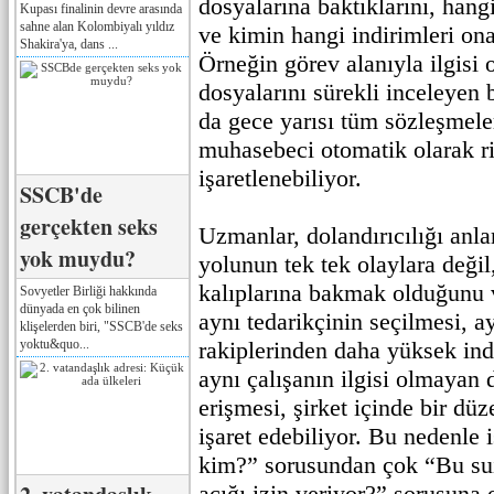
dosyalarına baktıklarını, hangi 
Kupası finalinin devre arasında
sahne alan Kolombiyalı yıldız
ve kimin hangi indirimleri ona
Shakira'ya, dans ...
Örneğin görev alanıyla ilgisi
dosyalarını sürekli inceleyen b
da gece yarısı tüm sözleşmeler
muhasebeci otomatik olarak ris
işaretlenebiliyor.
SSCB'de
gerçekten seks
Uzmanlar, dolandırıcılığı anla
yok muydu?
yolunun tek tek olaylara değil
kalıplarına bakmak olduğunu 
Sovyetler Birliği hakkında
dünyada en çok bilinen
aynı tedarikçinin seçilmesi, a
klişelerden biri, "SSCB'de seks
yoktu&quo...
rakiplerinden daha yüksek ind
aynı çalışanın ilgisi olmayan 
erişmesi, şirket içinde bir d
işaret edebiliyor. Bu nedenle i
kim?” sorusundan çok “Bu sui
açığı izin veriyor?” sorusuna