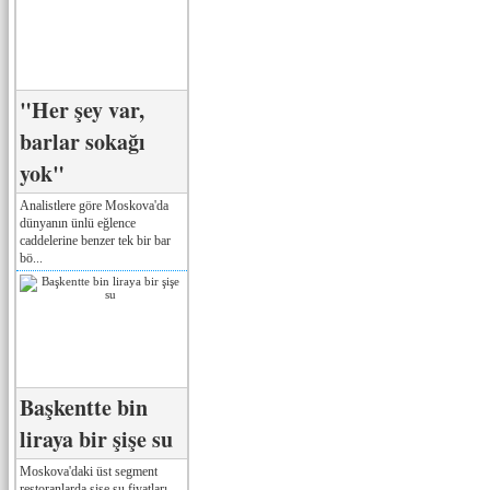
"Her şey var,
barlar sokağı
yok"
Analistlere göre Moskova'da
dünyanın ünlü eğlence
caddelerine benzer tek bir bar
bö...
Başkentte bin
liraya bir şişe su
Moskova'daki üst segment
restoranlarda şişe su fiyatları