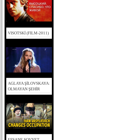
VISOTSKİ (FILM-2011)
AGLAYA ŞİLOVSKAYA:
OLMAYAN ŞEHİR
EFSANE SOVYET