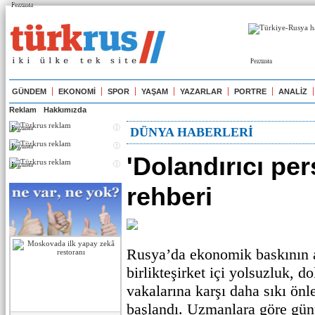
Реклама
Реклама
GÜNDEM
EKONOMİ
SPOR
YAŞAM
YAZARLAR
PORTRE
ANALİZ
Reklam
Hakkımızda
Реклама
DÜNYA HABERLERİ
Реклама
'Dolandırıcı per
Реклама
rehberi
Rusya’da ekonomik baskının 
birlikteşirket içi yolsuzluk, do
vakalarına karşı daha sıkı ön
başlandı. Uzmanlara göre gü