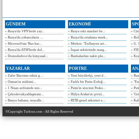
GÜNDEM
EKONOMİ
SP
» Rusya'da VPN'lerde yay...
» Rusya eski standart be...
» Cün
» Rusya'da yabancıların ...
» Rusya'da ortalama emek...
» Rol
» Microsoft'tan 'Rus hac...
» Merkez: "Enflasyon art...
» G. 
» Rusya'da ATM'lerde dol...
» İnşaat sektöründe maaş...
» FIF
» Domodedovo'da kimyasal...
» Bankalardan nakit çıkı...
» Kra
YAZARLAR
PORTRE
AN
» Zafer Bayramı eskisi g...
» Yeni büyükelçi, yeni d...
» Rusy
» Osman'ın mühimi...
» Farklı bir Putin-Erdoğ...
» "En
» 1 Nisan arifesinde son...
» Putin'in sözcüsü Pesko...
» Put
» Çekoslovakyalılaştıram...
» Hülya Arslan'ın çeviri...
» 'Gri
» Banyo bahane, sosyalle...
» RTİB genel sekreteri e...
» Kal
©Copyright Turkrus.com - All Rights Reserved