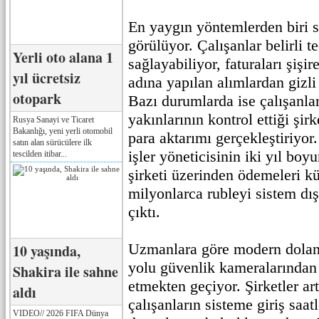
En yaygın yöntemlerden biri s
görülüyor. Çalışanlar belirli t
Yerli oto alana 1
sağlayabiliyor, faturaları şişir
yıl ücretsiz
adına yapılan alımlardan gizli
otopark
Bazı durumlarda ise çalışanlar
yakınlarının kontrol ettiği şir
Rusya Sanayi ve Ticaret
Bakanlığı, yeni yerli otomobil
para aktarımı gerçekleştiriyor.
satın alan sürücülere ilk
işler yöneticisinin iki yıl boyu
tescilden itibar...
şirketi üzerinden ödemeleri k
milyonlarca rubleyi sistem dış
çıktı.
Uzmanlara göre modern doland
10 yaşında,
yolu güvenlik kameralarından ç
Shakira ile sahne
etmekten geçiyor. Şirketler ar
aldı
çalışanların sisteme giriş saat
VIDEO// 2026 FIFA Dünya