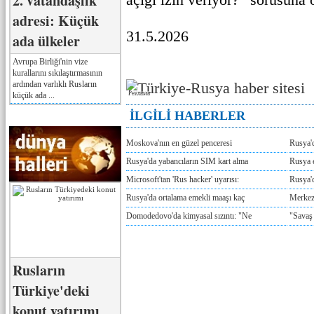
2. vatandaşlık
adresi: Küçük
31.5.2026
ada ülkeler
Avrupa Birliği'nin vize
kurallarını sıkılaştırmasının
ardından varlıklı Rusların
Реклама
küçük ada ...
İLGİLİ HABERLER
Moskova'nın en güzel penceresi
Rusya'
Rusya'da yabancıların SIM kart alma
Rusya e
Microsoft'tan 'Rus hacker' uyarısı:
Rusya'd
Rusya'da ortalama emekli maaşı kaç
Merkez
Domodedovo'da kimyasal sızıntı: "Ne
"Savaş
Rusların
Türkiye'deki
konut yatırımı