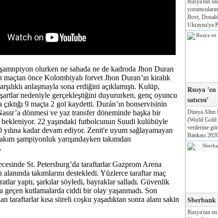
Rusya'nın ön
yorumcuları
Bovt, Donald
Ukrayna'ya Pa
 şamnpiyon olurken ne sahada ne de kadroda Jhon Duran
on maçtan önce Kolombiyalı forvet Jhon Duran’ın kiralık
arşılıklı anlaşmayla sona erdiğini açıklamıştı. Kulüp,
Rusya 'en
l şartlar nedeniyle gerçekleştiğini duyururken, genç oyuncu
satıcısı'
a çıktığı 9 maçta 2 gol kaydetti. Durán’ın bonservisinin
Dünya Altın 
assr’a dönmesi ve yaz transfer döneminde başka bir
(World Gold
 bekleniyor. 22 yaşındaki futbolcunun Suudi kulübüyle
verilerine g
0 yılına kadar devam ediyor. Zenit'e uyum sağlayamayan
Bankası 2026'
 takım şampiyonluk yarışındayken takımdan
ı.
cesinde St. Petersburg’da taraftarlar Gazprom Arena
n alanında takımlarını destekledi. Yüzlerce taraftar maç
tlar yaptı, şarkılar söyledi, bayraklar salladı. Güvenlik
da geçen kutlamalarda ciddi bir olay yaşanmadı. Son
Sberbank T
n taraftarlar kısa süreli coşku yaşadıktan sonra alanı sakin
.
Rusya'nın en