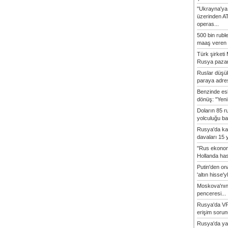
"Ukrayna'ya
üzerinden A
operas...
500 bin rubl
maaş veren 8
Türk şirket
Rusya pazarı
Ruslar düşük
paraya adres
Benzinde es
dönüş: "Yeni 
Doların 85 r
yolculuğu baş
Rusya'da ka
davaları 15 y
"Rus ekonom
Hollanda hasta
Putin'den o
'altın hisse'yl
Moskova'nın
penceresi...
Rusya'da VP
erişim sorun
Rusya'da ya