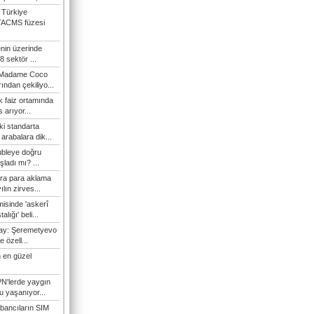
 Türkiye
TACMS füzesi
enin üzerinde
 sektör ...
i Madame Coco
ndan çekiliyo...
 faiz ortamında
 arıyor...
ki standarta
arabalara dik...
ubleye doğru
ladı mı? ...
ra para aklama
ılın zirves...
isinde 'askerî
lığı' beli...
nay: Şeremetyevo
e özell...
 en güzel
N'lerde yaygın
u yaşanıyor...
bancıların SIM