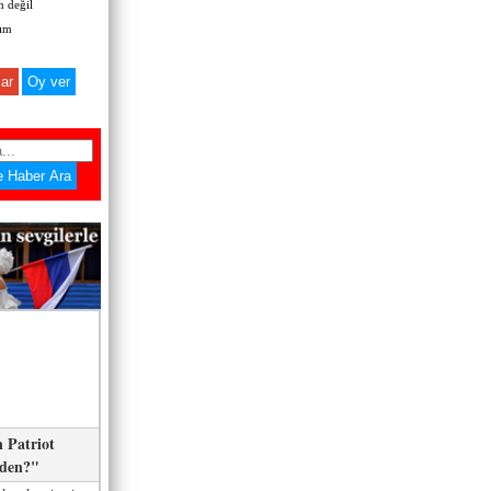
 değil
zım
ar
 Patriot
eden?"