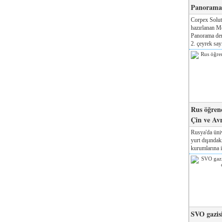
Panorama 
Corpex Solut
hazırlanan M
Panorama der
2. çeyrek sayı
Rus öğrenc
Çin ve Av
Rusya'da üniv
yurt dışında
kurumlarına il
SVO gazisi