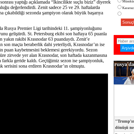
sonrası yaptığı açıklamada “İkincilikte suçlu biziz” diyerek
Mümkün
uğu değerlendirdi. Zenit sadece 25 ve 29. haftalarda
Kararsı
una çıkabildiği sezonda şampiyon olarak büyük başarıya
Sonuçl
la Rusya Premier Ligi tarihindeki 11. şampiyonluğunu
unu geliştirdi. St. Petersburg ekibi son haftaya 65 puanla
 en yakın rakibi Krasnodar 63 puandaydı. Zenit’e
n son maçta beraberlik dahi yeterliydi, Krasnodar’ın ise
nin puan kaybetmesini beklemesi gerekiyordu. Sezon
üre zirvede yer alan Krasnodar, son haftada kazanmasına
 farkla geride kaldı. Geçtiğimiz sezon ise şampiyonluk,
llık serisini sona erdiren Krasnodar’ın olmuştu.
"Trump'ın
dönüşü n