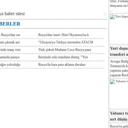
Sber, Fortune
dünyanın en b
...
ABERLER
m Rusya'dan sın
Rusya'dan öneri: Hint Okyanusu'na k
tan çıkmak artı
"Ukrayna'ya Türkiye üzerinden ATACM
Yurt dışın
rinde maaş vere
Türk şirketi Madame Coco Rusya paza
transferi a
tamında paraya
Benzinde eski standarta dönüş: "Yen
Avrupa Birliğ
doğru yolculuğu
Rusya'da kara para aklama davaları
Temmuz'da kab
yaptırım pake
yaşayan Rusla
Yabancı tu
sert düşüş
Rusya'ya gele