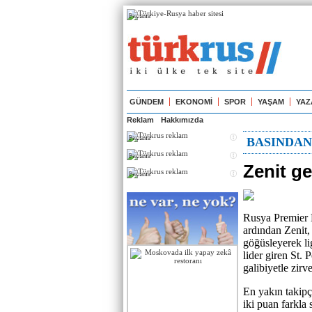
Реклама
GÜNDEM
EKONOMİ
SPOR
YAŞAM
YAZ
Reklam
Hakkımızda
Реклама
BASINDA
Реклама
Zenit g
Реклама
Rusya Premier L
ardından Zenit,
göğüsleyerek li
lider giren St. 
galibiyetle zirv
En yakın takip
iki puan farkla