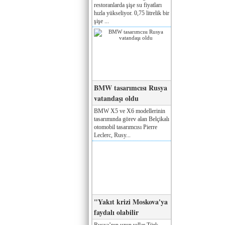
restoranlarda şişe su fiyatları
hızla yükseliyor. 0,75 litrelik bir
şişe ...
BMW tasarımcısı Rusya
vatandaşı oldu
BMW X5 ve X6 modellerinin
tasarımında görev alan Belçikalı
otomobil tasarımcısı Pierre
Leclerc, Rusy...
"Yakıt krizi Moskova'ya
faydalı olabilir
Rusya’nın uzun yıllar Türk