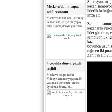
Spertsyan, maç 
Moskova'da ilk yapay
kaçan şampiyonl
liderlik koltuğ
zekâ restoranı
imza attı.
Moskova'da bulunan Tverskoy
Bulvarı'nda, Rusya'nın yapay
Zenit, bu sonuç
zekâ teknolojileriyle yönetilen
kazanarak rekor
...
lider girerken,
şampiyonluk içi
kazanıp rakibi
boyunca uzun s
rağmen iki puan
Zenit’in altı yı
4 çocukla dünya güzeli
seçildi
Moskova bölgesindeki
Vidnoye kentinde yaşayan 39
yaşındaki dört çocuk annesi
Lyudmila Sekriy, M...