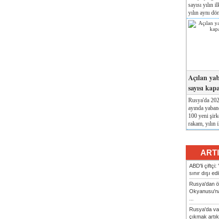
sayısı yılın i
yılın aynı dö
Açılan yab
sayısı kap
Rusya'da 2026
ayında yabanc
100 yeni şirk
rakam, yılın i
ART
ABD'li çiftçi
sınır dışı ed
Rusya'dan ön
Okyanusu'na
...
Rusya'da va
çıkmak artık