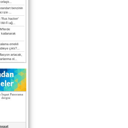
orlaştı...
tandart benzinin
i izin ...
n 'Rus hacker'
l Wi-Fi ağ...
M'lerde
k katlanarak
talama emekli
bleye çıktı?...
flasyon artacak,
arlanma ol...
nşaat