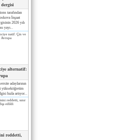
dergisi
ions tarafından
oskova İnşaat
gisinin 2026 yılı
sı yayı...
iye alternatif:
rupa
ersite adaylarının
ki yükseköğretim
gisi hızla artıyor...
ni reddetti,