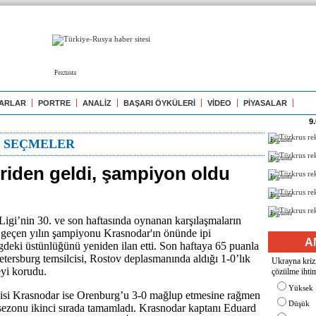
Реклама
ARLAR
PORTRE
ANALİZ
BAŞARI ÖYKÜLERİ
VİDEO
PİYASALAR
9
Реклама
N SEÇMELER
Реклама
eriden geldi, şampiyon oldu
Реклама
Реклама
Реклама
igi’nin 30. ve son haftasında oynanan karşılaşmaların
 geçen yılın şampiyonu Krasnodar'ın önünde ipi
A
gdeki üstünlüğünü yeniden ilan etti. Son haftaya 65 puanla
Petersburg temsilcisi, Rostov deplasmanında aldığı 1-0’lık
Ukrayna krizi
eyi korudu.
çözülme ihtim
Yüksek
çisi Krasnodar ise Orenburg’u 3-0 mağlup etmesine rağmen
Düşük
 sezonu ikinci sırada tamamladı. Krasnodar kaptanı Eduard