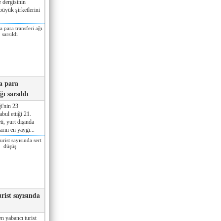
 dergisinin
üyük şirketlerini
a para
ğı sarsıldı
i'nin 23
ul ettiği 21.
ti, yurt dışında
rın en yaygı...
rist sayısında
n yabancı turist