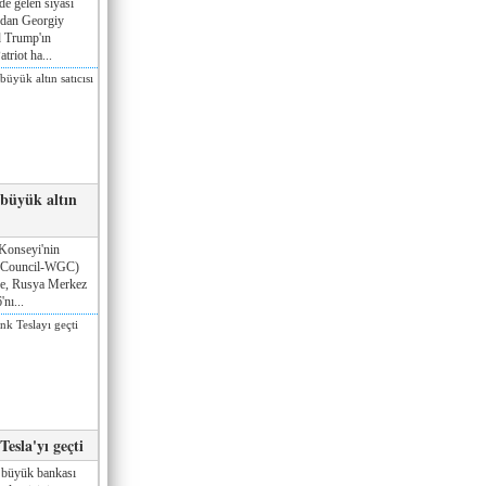
de gelen siyasi
ndan Georgiy
 Trump'ın
triot ha...
 büyük altın
Konseyi'nin
 Council-WGC)
öre, Rusya Merkez
nı...
esla'yı geçti
 büyük bankası