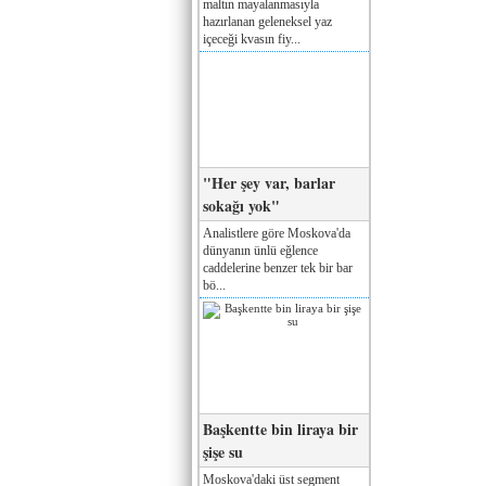
maltın mayalanmasıyla
hazırlanan geleneksel yaz
içeceği kvasın fiy...
"Her şey var, barlar
sokağı yok"
Analistlere göre Moskova'da
dünyanın ünlü eğlence
caddelerine benzer tek bir bar
bö...
Başkentte bin liraya bir
şişe su
Moskova'daki üst segment