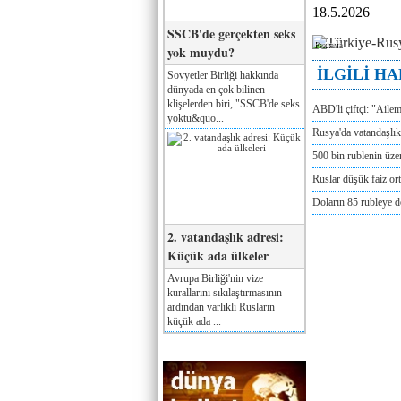
18.5.2026
SSCB'de gerçekten seks
Реклама
yok muydu?
İLGİLİ H
Sovyetler Birliği hakkında
dünyada en çok bilinen
klişelerden biri, "SSCB'de seks
ABD'li çiftçi: "Aile
yoktu&quo...
Rusya'da vatandaşlık
500 bin rublenin üze
Ruslar düşük faiz or
Doların 85 rubleye 
2. vatandaşlık adresi:
Küçük ada ülkeler
Avrupa Birliği'nin vize
kurallarını sıkılaştırmasının
ardından varlıklı Rusların
küçük ada ...