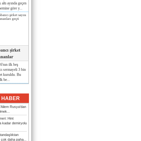
lk altı ayında geçen
nemine göre y...
ancı şirket
ananlar
'nın ilk beş
ı sermayeli 3 bin
et kuruldu. Bu
lk be...
I HABER
: "Ailem Rusya'dan
ilmek...
eri: Hint
 kadar demiryolu
tandaşlıktan
 çok daha paha...