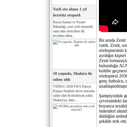
Yerli oto alana 1 yıl
ücretsiz otopark
Rusya Sanayi ve Ticaret
Bakanlığı, yeni yerli otomobil
satın alan sürücülere ilk
tescilden itibar...
Bu arada Zenit
vardı. Zenit, s
sözleşmesinin k
ayrılığın kişise
Zenit formasıyl
bulunduğu Al-N
kulübe geçmesi
10 yaşında, Shakira ile
sözleşmesi 203
sahne aldı
genç futbolcu,
uzaklaştırılmışt
VIDEO// 2026 FIFA Dünya
Kupası finalinin devre arasında
Şampiyonluk ge
sahne alan Kolombiyalı yıldız
Shakira'ya, dans ...
çevresindeki fa
boyunca tezahüra
önlemleri altın
düdüğün ardında
şekilde terk etti