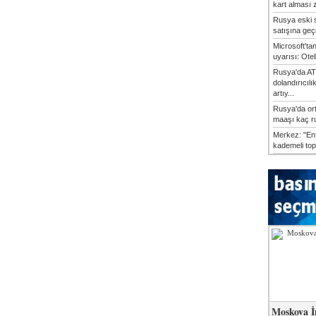
kart alması z
Rusya eski s
satışına geçic
Microsoft'ta
uyarısı: Otel
Rusya'da AT
dolandırıcılı
artıy...
Rusya'da or
maaşı kaç ru
Merkez: "En
kademeli top
Moskova İ