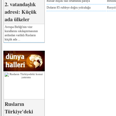
Ruslar düşük faiz ortamında paraya
Benzind
2. vatandaşlık
Doların 85 rubleye doğru yolculuğu
Rusya'd
adresi: Küçük
ada ülkeler
Avrupa Birliği'nin vize
kurallarını sıkılaştırmasının
ardından varlıklı Rusların
küçük ada ...
Rusların
Türkiye'deki