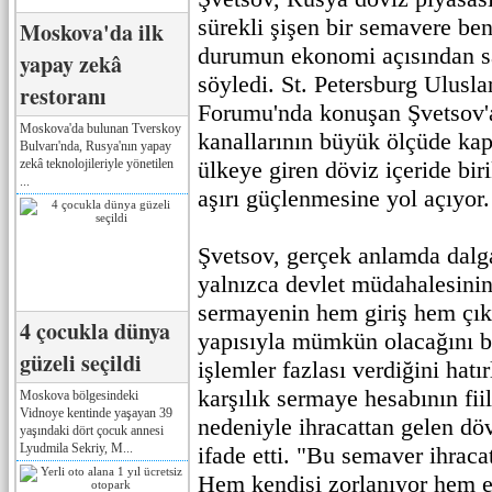
sürekli şişen bir semavere be
Moskova'da ilk
durumun ekonomi açısından sa
yapay zekâ
söyledi. St. Petersburg Ulusl
restoranı
Forumu'nda konuşan Şvetsov'a
Moskova'da bulunan Tverskoy
kanallarının büyük ölçüde ka
Bulvarı'nda, Rusya'nın yapay
zekâ teknolojileriyle yönetilen
ülkeye giren döviz içeride bir
...
aşırı güçlenmesine yol açıyor.
Şvetsov, gerçek anlamda dalga
yalnızca devlet müdahalesini
sermayenin hem giriş hem çıkı
4 çocukla dünya
yapısıyla mümkün olacağını bel
güzeli seçildi
işlemler fazlası verdiğini hatı
karşılık sermaye hesabının fii
Moskova bölgesindeki
Vidnoye kentinde yaşayan 39
nedeniyle ihracattan gelen döv
yaşındaki dört çocuk annesi
Lyudmila Sekriy, M...
ifade etti. "Bu semaver ihracat 
Hem kendisi zorlanıyor hem 