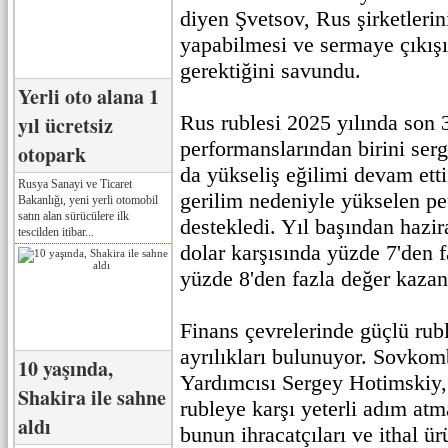
diyen Şvetsov, Rus şirketlerin
yapabilmesi ve sermaye çıkış
gerektiğini savundu.
Yerli oto alana 1
Rus rublesi 2025 yılında son 
yıl ücretsiz
performanslarından birini serg
otopark
da yükseliş eğilimi devam ett
Rusya Sanayi ve Ticaret
gerilim nedeniyle yükselen pet
Bakanlığı, yeni yerli otomobil
satın alan sürücülere ilk
destekledi. Yıl başından hazir
tescilden itibar...
dolar karşısında yüzde 7'den f
yüzde 8'den fazla değer kazan
Finans çevrelerinde güçlü ru
ayrılıkları bulunuyor. Sovko
10 yaşında,
Yardımcısı Sergey Hotimskiy, 
Shakira ile sahne
rubleye karşı yeterli adım at
aldı
bunun ihracatçıları ve ithal ü