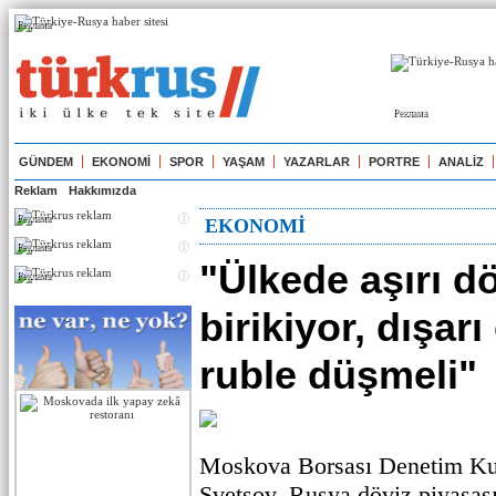
Реклама
Реклама
GÜNDEM
EKONOMİ
SPOR
YAŞAM
YAZARLAR
PORTRE
ANALİZ
Reklam
Hakkımızda
Реклама
EKONOMİ
Реклама
"Ülkede aşırı d
Реклама
birikiyor, dışarı
ruble düşmeli"
Moskova Borsası Denetim Ku
Şvetsov, Rusya döviz piyasasın