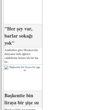
"Her şey var,
barlar sokağı
yok"
Analistlere göre Moskova'da
dünyanın ünlü eğlence
caddelerine benzer tek bir bar
bö...
Başkentte bin
liraya bir şişe su
Moskova'daki üst segment