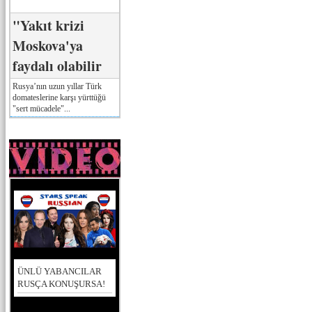
"Yakıt krizi
Moskova'ya
faydalı olabilir
Rusya’nın uzun yıllar Türk
domateslerine karşı yürttüğü
"sert mücadele"...
ÜNLÜ YABANCILAR
RUSÇA KONUŞURSA!