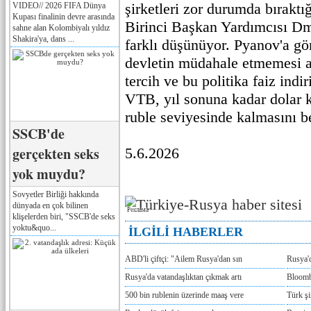
şirketleri zor durumda bıraktı
VIDEO// 2026 FIFA Dünya
Kupası finalinin devre arasında
Birinci Başkan Yardımcısı Dm
sahne alan Kolombiyalı yıldız
Shakira'ya, dans ...
farklı düşünüyor. Pyanov'a g
devletin müdahale etmemesi as
tercih ve bu politika faiz indir
VTB, yıl sonuna kadar dolar 
ruble seviyesinde kalmasını b
SSCB'de
gerçekten seks
5.6.2026
yok muydu?
Sovyetler Birliği hakkında
dünyada en çok bilinen
Реклама
klişelerden biri, "SSCB'de seks
yoktu&quo...
İLGİLİ HABERLER
ABD'li çiftçi: "Ailem Rusya'dan sın
Rusya'
Rusya'da vatandaşlıktan çıkmak artı
Bloomb
500 bin rublenin üzerinde maaş vere
Türk ş