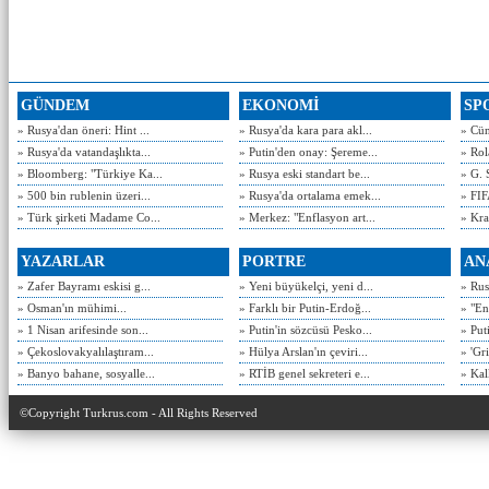
GÜNDEM
EKONOMİ
SP
» Rusya'dan öneri: Hint ...
» Rusya'da kara para akl...
» Cün
» Rusya'da vatandaşlıkta...
» Putin'den onay: Şereme...
» Rol
» Bloomberg: "Türkiye Ka...
» Rusya eski standart be...
» G. 
» 500 bin rublenin üzeri...
» Rusya'da ortalama emek...
» FIF
» Türk şirketi Madame Co...
» Merkez: "Enflasyon art...
» Kra
YAZARLAR
PORTRE
AN
» Zafer Bayramı eskisi g...
» Yeni büyükelçi, yeni d...
» Rusy
» Osman'ın mühimi...
» Farklı bir Putin-Erdoğ...
» "En
» 1 Nisan arifesinde son...
» Putin'in sözcüsü Pesko...
» Put
» Çekoslovakyalılaştıram...
» Hülya Arslan'ın çeviri...
» 'Gri
» Banyo bahane, sosyalle...
» RTİB genel sekreteri e...
» Kal
©Copyright Turkrus.com - All Rights Reserved