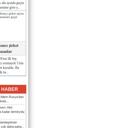
lk altı ayında geçen
nemine göre y...
ancı şirket
ananlar
'nın ilk beş
ı sermayeli 3 bin
et kuruldu. Bu
lk be...
I HABER
: "Ailem Rusya'dan
ilmek...
eri: Hint
 kadar demiryolu
tandaşlıktan
 çok daha paha...