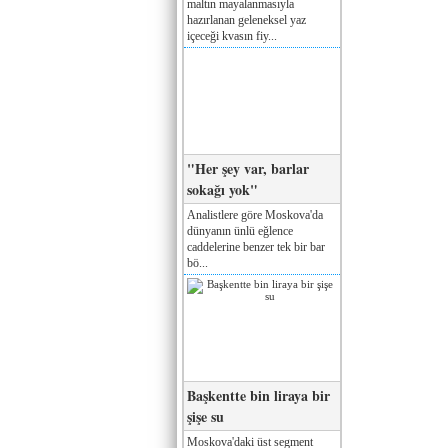
maltın mayalanmasıyla
hazırlanan geleneksel yaz
içeceği kvasın fiy...
"Her şey var, barlar
sokağı yok"
Analistlere göre Moskova'da
dünyanın ünlü eğlence
caddelerine benzer tek bir bar
bö...
Başkentte bin liraya bir
şişe su
Moskova'daki üst segment