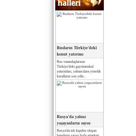
Rusların Türkiye'deki
konut yatırımı
Rus vatandaşlarının
Türkiye'deki gayrimenkul
yatırımları, yabancılara yönelik
kuralların son yılla...
Rusya'da yalnız
yaşayanların sayısı
Rusya'da tek kişiden oluşan
hanelerin sayısı hızla artarken