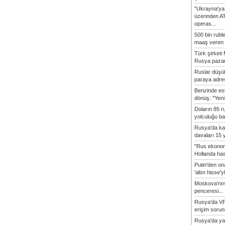
"Ukrayna'ya
üzerinden A
operas...
500 bin rubl
maaş veren 8
Türk şirket
Rusya pazarı
Ruslar düşük
paraya adres
Benzinde es
dönüş: "Yeni 
Doların 85 r
yolculuğu baş
Rusya'da ka
davaları 15 y
"Rus ekonom
Hollanda hasta
Putin'den o
'altın hisse'yl
Moskova'nın
penceresi...
Rusya'da VP
erişim sorun
Rusya'da ya