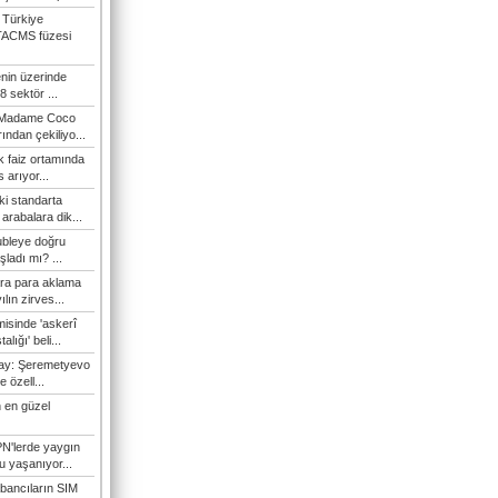
 Türkiye
TACMS füzesi
enin üzerinde
 sektör ...
i Madame Coco
ndan çekiliyo...
 faiz ortamında
 arıyor...
ki standarta
arabalara dik...
ubleye doğru
ladı mı? ...
ra para aklama
ılın zirves...
isinde 'askerî
lığı' beli...
nay: Şeremetyevo
e özell...
 en güzel
N'lerde yaygın
u yaşanıyor...
bancıların SIM