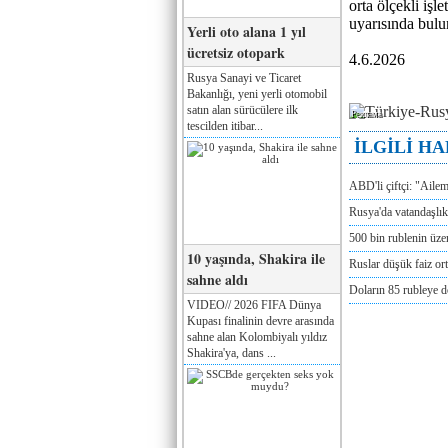
orta ölçekli iş
uyarısında bulu
Yerli oto alana 1 yıl
ücretsiz otopark
4.6.2026
Rusya Sanayi ve Ticaret
Bakanlığı, yeni yerli otomobil
satın alan sürücülere ilk
Реклама
tescilden itibar...
İLGİLİ H
ABD'li çiftçi: "Aile
Rusya'da vatandaşlık
500 bin rublenin üze
10 yaşında, Shakira ile
Ruslar düşük faiz or
sahne aldı
Doların 85 rubleye 
VIDEO// 2026 FIFA Dünya
Kupası finalinin devre arasında
sahne alan Kolombiyalı yıldız
Shakira'ya, dans ...