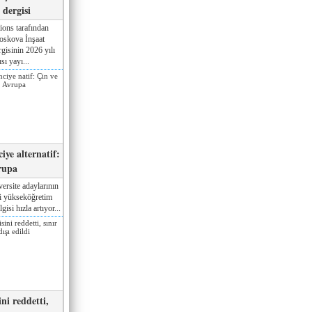
dergisi
ions tarafından
oskova İnşaat
gisinin 2026 yılı
sı yayı...
iye alternatif:
rupa
ersite adaylarının
ki yükseköğretim
gisi hızla artıyor...
ni reddetti,