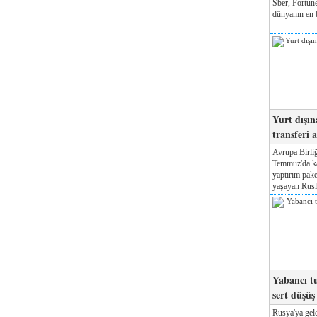
Sber, Fortune
dünyanın en b
...
Yurt dışın
transferi a
Avrupa Birliğ
Temmuz'da kab
yaptırım pake
yaşayan Rusla
Yabancı tu
sert düşüş
Rusya'ya gele