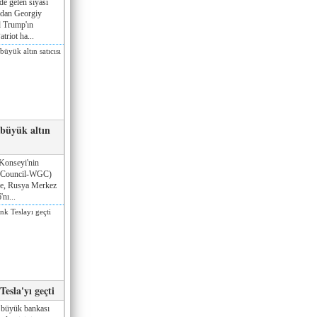
de gelen siyasi
ndan Georgiy
 Trump'ın
triot ha...
 büyük altın
Konseyi'nin
 Council-WGC)
öre, Rusya Merkez
nı...
esla'yı geçti
 büyük bankası