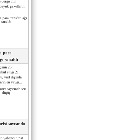
 dergisinin
üyük şirketlerini
a para
ğı sarsıldı
i'nin 23
ul ettiği 21.
ti, yurt dışında
rın en yaygı...
rist sayısında
n yabancı turist