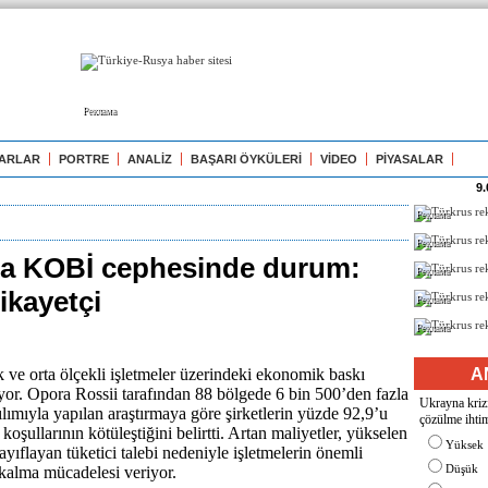
Реклама
ARLAR
PORTRE
ANALİZ
BAŞARI ÖYKÜLERİ
VİDEO
PİYASALAR
9.
Реклама
Реклама
a KOBİ cephesinde durum:
Реклама
ikayetçi
Реклама
Реклама
ve orta ölçekli işletmeler üzerindeki ekonomik baskı
A
ıyor. Opora Rossii tarafından 88 bölgede 6 bin 500’den fazla
Ukrayna krizi
ılımıyla yapılan araştırmaya göre şirketlerin yüzde 92,9’u
çözülme ihtim
oşullarının kötüleştiğini belirtti. Artan maliyetler, yükselen
Yüksek
yıflayan tüketici talebi nedeniyle işletmelerin önemli
Düşük
kalma mücadelesi veriyor.