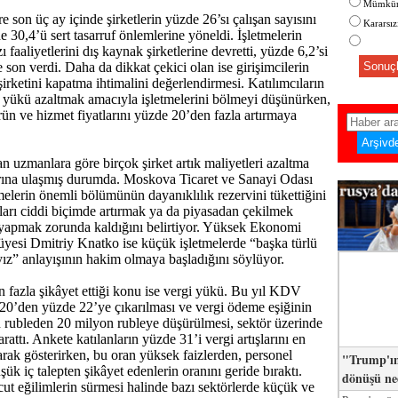
Mümkün
 son üç ay içinde şirketlerin yüzde 26’sı çalışan sayısını
Kararsı
e 30,4’ü sert tasarruf önlemlerine yöneldi. İşletmelerin
ı faaliyetlerini dış kaynak şirketlerine devretti, yüzde 6,2’si
ne son verdi. Daha da dikkat çekici olan ise girişimcilerin
Sonuçl
irketini kapatma ihtimalini değerlendirmesi. Katılımcıların
 yükü azaltmak amacıyla işletmelerini bölmeyi düşünürken,
rün ve hizmet fiyatlarını yüzde 20’den fazla artırmaya
n uzmanlara göre birçok şirket artık maliyetleri azaltma
rına ulaşmış durumda. Moskova Ticaret ve Sanayi Odası
etmelerin önemli bölümünün dayanıklılık rezervini tükettiğini
atları ciddi biçimde artırmak ya da piyasadan çekilmek
 yapmak zorunda kaldığını belirtiyor. Yüksek Ekonomi
yesi Dmitriy Knatko ise küçük işletmelerde “başka türlü
ız” anlayışının hakim olmaya başladığını söylüyor.
en fazla şikâyet ettiği konu ise vergi yükü. Bu yıl KDV
20’den yüzde 22’ye çıkarılması ve vergi ödeme eşiğinin
n rubleden 20 milyon rubleye düşürülmesi, sektör üzerinde
arattı. Ankete katılanların yüzde 31’i vergi artışlarını en
rak gösterirken, bu oran yüksek faizlerden, personel
"Trump'ın
ük iç talepten şikâyet edenlerin oranını geride bıraktı.
dönüşü n
t eğilimlerin sürmesi halinde bazı sektörlerde küçük ve