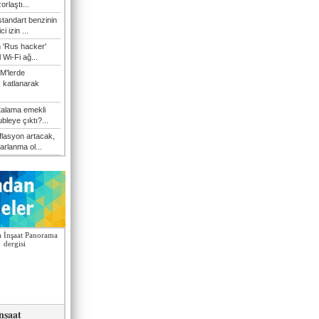
orlaştı...
tandart benzinin
i izin ...
n 'Rus hacker'
l Wi-Fi ağ...
M'lerde
k katlanarak
talama emekli
bleye çıktı?...
flasyon artacak,
arlanma ol...
nşaat