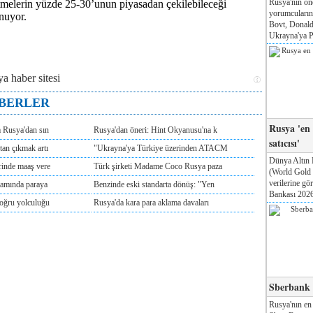
Rusya'nın ön
letmelerin yüzde 25-30’unun piyasadan çekilebileceği
yorumcuları
nuyor.
Bovt, Donald
Ukrayna'ya Pa
ABERLER
Rusya 'en
m Rusya'dan sın
Rusya'dan öneri: Hint Okyanusu'na k
satıcısı'
tan çıkmak artı
"Ukrayna'ya Türkiye üzerinden ATACM
Dünya Altın 
rinde maaş vere
Türk şirketi Madame Coco Rusya paza
(World Gold
verilerine g
tamında paraya
Benzinde eski standarta dönüş: "Yen
Bankası 2026'
doğru yolculuğu
Rusya'da kara para aklama davaları
Sberbank T
Rusya'nın en