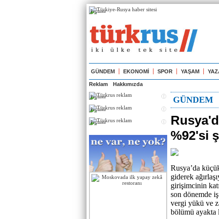
Реклама
GÜNDEM
EKONOMİ
SPOR
YAŞAM
YAZ
Reklam
Hakkımızda
Реклама
GÜNDEM
Реклама
Rusya'd
Реклама
%92'si ş
Rusya’da küçük 
giderek ağırlaş
girişimcinin kat
son dönemde iş k
vergi yükü ve za
bölümü ayakta 