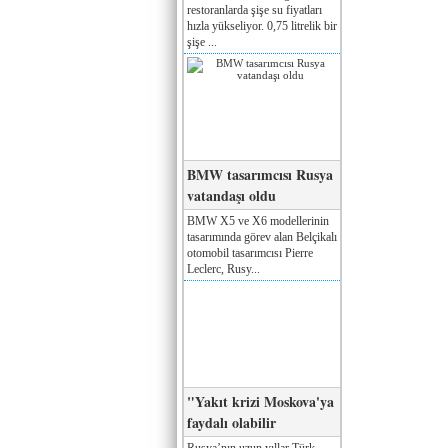
restoranlarda şişe su fiyatları
hızla yükseliyor. 0,75 litrelik bir
şişe ...
BMW tasarımcısı Rusya
vatandaşı oldu
BMW X5 ve X6 modellerinin
tasarımında görev alan Belçikalı
otomobil tasarımcısı Pierre
Leclerc, Rusy...
"Yakıt krizi Moskova'ya
faydalı olabilir
Rusya’nın uzun yıllar Türk