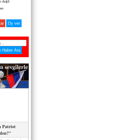
 değil
zım
ar
 Patriot
eden?"