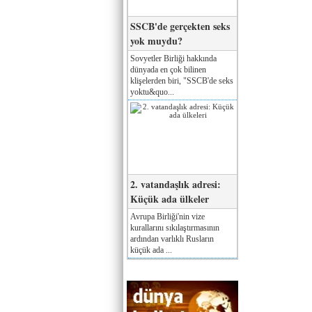
SSCB'de gerçekten seks
yok muydu?
Sovyetler Birliği hakkında
dünyada en çok bilinen
klişelerden biri, "SSCB'de seks
yoktu&quo...
2. vatandaşlık adresi:
Küçük ada ülkeler
Avrupa Birliği'nin vize
kurallarını sıkılaştırmasının
ardından varlıklı Rusların
küçük ada ...