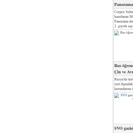
Panorama 
Corpex Solut
hazırlanan M
Panorama der
2. çeyrek sayı
Rus öğrenc
Çin ve Av
Rusya'da üniv
yurt dışında
kurumlarına il
SVO gazisi