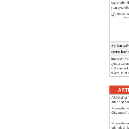
sayısı yılın i
yılın aynı dö
Açılan yab
sayısı kap
Rusya'da 2026
ayında yabanc
100 yeni şirk
rakam, yılın i
ART
ABD'li çiftçi
sınır dışı ed
Rusya'dan ön
Okyanusu'na
...
Rusya'da va
çıkmak artık