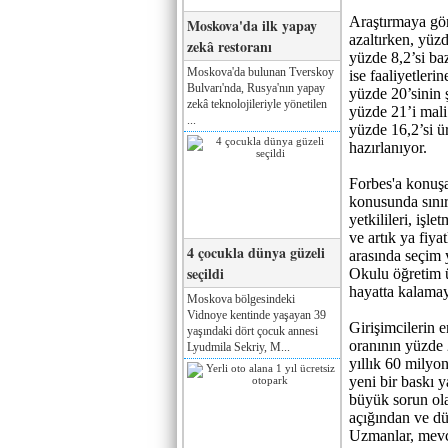
Araştırmaya göre
Moskova'da ilk yapay
azaltırken, yüzd
zekâ restoranı
yüzde 8,2’si baz
Moskova'da bulunan Tverskoy
ise faaliyetleri
Bulvarı'nda, Rusya'nın yapay
yüzde 20’sinin ş
zekâ teknolojileriyle yönetilen
yüzde 21’i mali
...
yüzde 16,2’si ü
hazırlanıyor.
Forbes'a konuşa
konusunda sını
yetkilileri, işl
ve artık ya fiy
4 çocukla dünya güzeli
arasında seçim
seçildi
Okulu öğretim ü
hayatta kalamay
Moskova bölgesindeki
Vidnoye kentinde yaşayan 39
Girişimcilerin 
yaşındaki dört çocuk annesi
oranının yüzde 
Lyudmila Sekriy, M...
yıllık 60 milyo
yeni bir baskı y
büyük sorun ola
açığından ve düş
Uzmanlar, mevcu