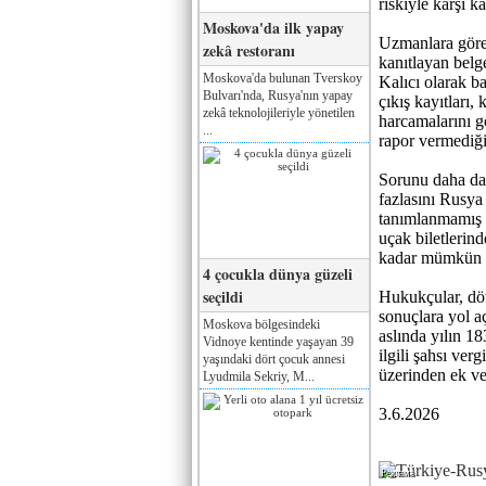
riskiyle karşı k
Moskova'da ilk yapay
Uzmanlara göre 
zekâ restoranı
kanıtlayan belg
Moskova'da bulunan Tverskoy
Kalıcı olarak ba
Bulvarı'nda, Rusya'nın yapay
çıkış kayıtları,
zekâ teknolojileriyle yönetilen
harcamalarını g
...
rapor vermediği
Sorunu daha da 
fazlasını Rusya
tanımlanmamış o
uçak biletlerind
kadar mümkün ol
4 çocukla dünya güzeli
seçildi
Hukukçular, döv
sonuçlara yol a
Moskova bölgesindeki
aslında yılın 1
Vidnoye kentinde yaşayan 39
ilgili şahsı ver
yaşındaki dört çocuk annesi
üzerinden ek ver
Lyudmila Sekriy, M...
3.6.2026
Реклама