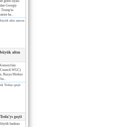
de gelen siyasi
ndan Georgiy
 Trump'ın
triot ha...
 büyük altın
Konseyi'nin
 Council-WGC)
öre, Rusya Merkez
nı...
esla'yı geçti
 büyük bankası