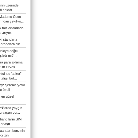
enin üzerinde
 sektör ...
i Madame Coco
ndan çekiliyo...
 faiz ortamında
 arıyor...
ki standarta
arabalara dik...
ubleye doğru
ladı mı? ...
ra para aklama
ılın zirves...
isinde 'askerî
lığı' beli...
nay: Şeremetyevo
e özell...
 en güzel
N'lerde yaygın
u yaşanıyor...
bancıların SIM
orlaştı...
tandart benzinin
i izin ...