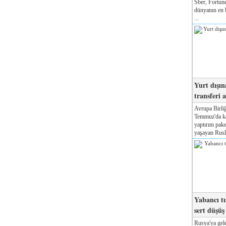
Sber, Fortune
dünyanın en b
...
Yurt dışın
transferi a
Avrupa Birliğ
Temmuz'da kab
yaptırım pake
yaşayan Rusla
Yabancı tu
sert düşüş
Rusya'ya gele