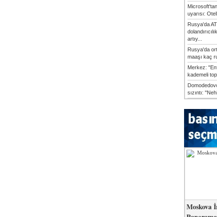
Microsoft'ta
uyarısı: Otel
Rusya'da AT
dolandırıcılı
artıy...
Rusya'da or
maaşı kaç ru
Merkez: "En
kademeli top
Domodedovo
sızıntı: "Neh
Moskova İ
Panorama 