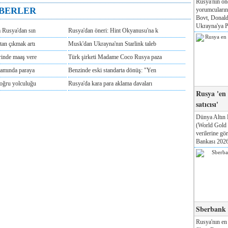
Rusya'nın ön
ABERLER
yorumcuları
Bovt, Donald
Ukrayna'ya Pa
m Rusya'dan sın
Rusya'dan öneri: Hint Okyanusu'na k
tan çıkmak artı
Musk'dan Ukrayna'nın Starlink taleb
rinde maaş vere
Türk şirketi Madame Coco Rusya paza
tamında paraya
Benzinde eski standarta dönüş: "Yen
doğru yolculuğu
Rusya'da kara para aklama davaları
Rusya 'en
satıcısı'
Dünya Altın 
(World Gold
verilerine g
Bankası 2026'
Sberbank T
Rusya'nın en