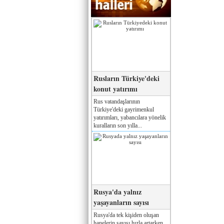
Rusların Türkiye'deki
konut yatırımı
Rus vatandaşlarının
Türkiye'deki gayrimenkul
yatırımları, yabancılara yönelik
kuralların son yılla...
Rusya'da yalnız
yaşayanların sayısı
Rusya'da tek kişiden oluşan
hanelerin sayısı hızla artarken