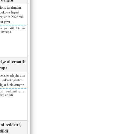
ions tarafından
oskova İnşaat
gisinin 2026 yılı
sı yayı...
iye alternatif:
rupa
ersite adaylarının
ki yükseköğretim
gisi hızla artıyor...
ni reddetti,
edildi