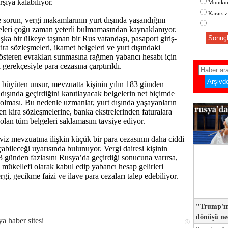
arşıya kalabiliyor.
Mümkün
Kararsı
sorun, vergi makamlarının yurt dışında yaşandığını
eleri çoğu zaman yeterli bulmamasından kaynaklanıyor.
şka bir ülkeye taşınan bir Rus vatandaşı, pasaport giriş-
Sonuçl
 kira sözleşmeleri, ikamet belgeleri ve yurt dışındaki
österen evrakları sunmasına rağmen yabancı hesabı için
 gerekçesiyle para cezasına çarptırıldı.
büyüten unsur, mevzuatta kişinin yılın 183 günden
 dışında geçirdiğini kanıtlayacak belgelerin net biçimde
lması. Bu nedenle uzmanlar, yurt dışında yaşayanların
en kira sözleşmelerine, banka ekstrelerinden faturalara
an tüm belgeleri saklamasını tavsiye ediyor.
iz mevzuatına ilişkin küçük bir para cezasının daha ciddi
çabileceği uyarısında bulunuyor. Vergi dairesi kişinin
83 günden fazlasını Rusya’da geçirdiği sonucuna varırsa,
gi mükellefi olarak kabul edip yabancı hesap gelirleri
gi, gecikme faizi ve ilave para cezaları talep edebiliyor.
"Trump'ın
dönüşü n