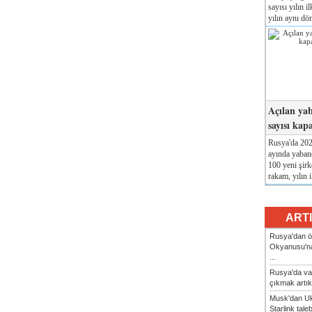
sayısı yılın i
yılın aynı dö
Açılan yab
sayısı kap
Rusya'da 2026
ayında yabanc
100 yeni şirk
rakam, yılın i
ART
Rusya'dan ön
Okyanusu'na
...
Rusya'da va
çıkmak artık
Musk'dan Uk
Starlink taleb