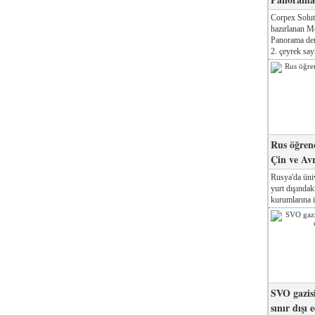
Corpex Solut
hazırlanan M
Panorama der
2. çeyrek sayı
Rus öğrenc
Çin ve Av
Rusya'da üniv
yurt dışında
kurumlarına il
SVO gazisi
sınır dışı 