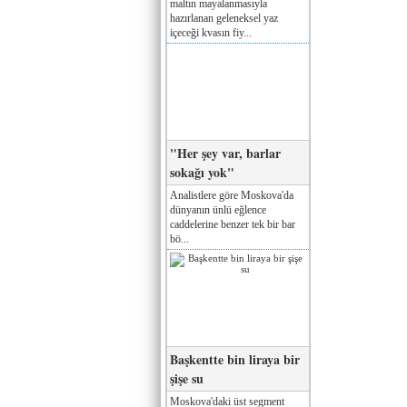
maltın mayalanmasıyla
hazırlanan geleneksel yaz
içeceği kvasın fiy...
"Her şey var, barlar
sokağı yok"
Analistlere göre Moskova'da
dünyanın ünlü eğlence
caddelerine benzer tek bir bar
bö...
Başkentte bin liraya bir
şişe su
Moskova'daki üst segment