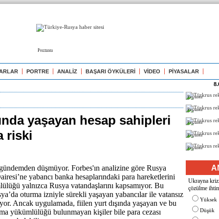
Реклама
ARLAR
PORTRE
ANALİZ
BAŞARI ÖYKÜLERİ
VİDEO
PİYASALAR
8.
Реклама
Реклама
şında yaşayan hesap sahipleri
Реклама
 riski
Реклама
Реклама
ı gündemden düşmüyor. Forbes'ın analizine göre Rusya
A
airesi’ne yabancı banka hesaplarındaki para hareketlerini
Ukrayna krizi
lülüğü yalnızca Rusya vatandaşlarını kapsamıyor. Bu
çözülme ihtim
ya’da oturma izniyle sürekli yaşayan yabancılar ile vatansız
Yüksek
sıyor. Ancak uygulamada, fiilen yurt dışında yaşayan ve bu
Düşük
ma yükümlülüğü bulunmayan kişiler bile para cezası