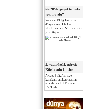
SSCB'de gerçekten seks
yok muydu?
Sovyetler Birliği hakkında
dünyada en çok bilinen
klişelerden biri, "SSCB'de seks
yoktu&quo...
2. vatandaşlık adresi:
Küçük ada ülkeler
Avrupa Birliği'nin vize
kurallarını sıkılaştırmasının
ardından varlıklı Rusların
küçük ada ...