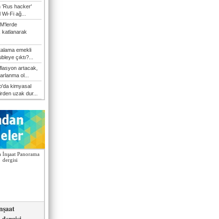
n 'Rus hacker'
l Wi-Fi ağ...
M'lerde
k katlanarak
talama emekli
bleye çıktı?...
flasyon artacak,
arlanma ol...
'da kimyasal
irden uzak dur...
nşaat
dergisi