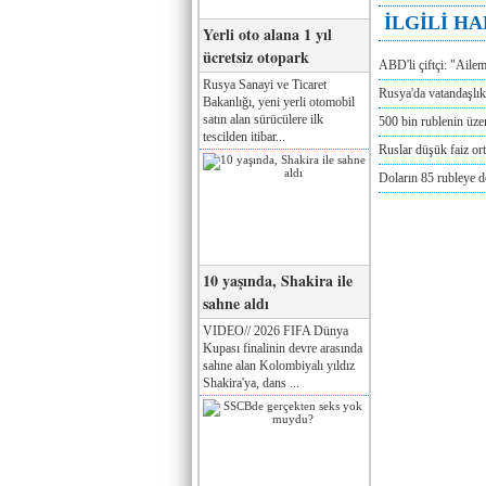
İLGİLİ H
Yerli oto alana 1 yıl
ücretsiz otopark
ABD'li çiftçi: "Aile
Rusya Sanayi ve Ticaret
Rusya'da vatandaşlık
Bakanlığı, yeni yerli otomobil
satın alan sürücülere ilk
500 bin rublenin üze
tescilden itibar...
Ruslar düşük faiz or
Doların 85 rubleye 
10 yaşında, Shakira ile
sahne aldı
VIDEO// 2026 FIFA Dünya
Kupası finalinin devre arasında
sahne alan Kolombiyalı yıldız
Shakira'ya, dans ...