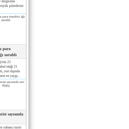
 dergisinin
üyük şirketlerini
a para
ğı sarsıldı
i'nin 23
ul ettiği 21.
ti, yurt dışında
rın en yaygı...
rist sayısında
n yabancı turist