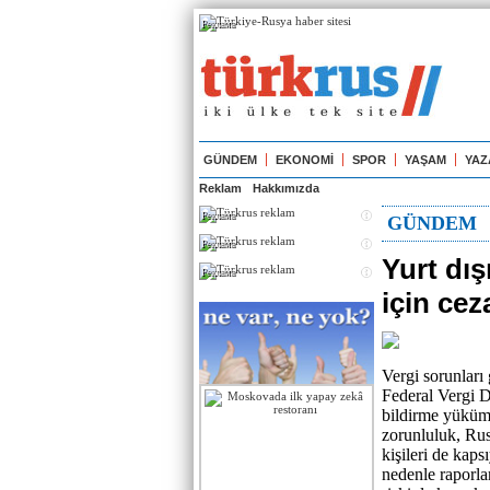
Реклама
GÜNDEM
EKONOMİ
SPOR
YAŞAM
YAZ
Reklam
Hakkımızda
Реклама
GÜNDEM
Реклама
Yurt dı
Реклама
için ceza
Vergi sorunlar
Federal Vergi D
bildirme yüküm
zorunluluk, Rus
kişileri de kap
nedenle raporla