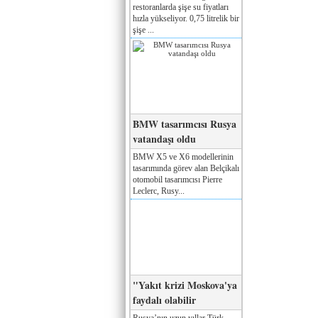
restoranlarda şişe su fiyatları
hızla yükseliyor. 0,75 litrelik bir
şişe ...
BMW tasarımcısı Rusya
vatandaşı oldu
BMW X5 ve X6 modellerinin
tasarımında görev alan Belçikalı
otomobil tasarımcısı Pierre
Leclerc, Rusy...
"Yakıt krizi Moskova'ya
faydalı olabilir
Rusya’nın uzun yıllar Türk