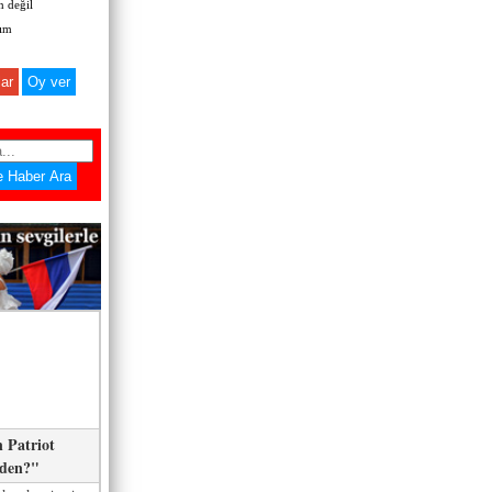
 değil
zım
ar
 Patriot
eden?"