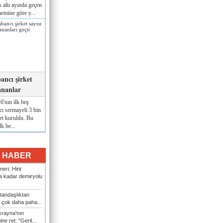
lk altı ayında geçen
nemine göre y...
ancı şirket
ananlar
'nın ilk beş
ı sermayeli 3 bin
et kuruldu. Bu
lk be...
I HABER
eri: Hint
 kadar demiryolu
tandaşlıktan
 çok daha paha...
rayna'nın
ine ret: "Geril...