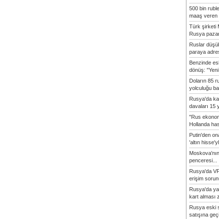
500 bin rubl
maaş veren 8
Türk şirket
Rusya pazarı
Ruslar düşük
paraya adres
Benzinde es
dönüş: "Yeni 
Doların 85 r
yolculuğu baş
Rusya'da ka
davaları 15 y
"Rus ekonom
Hollanda hasta
Putin'den o
'altın hisse'yl
Moskova'nın
penceresi...
Rusya'da VP
erişim sorun
Rusya'da ya
kart alması z
Rusya eski s
satışına geçic