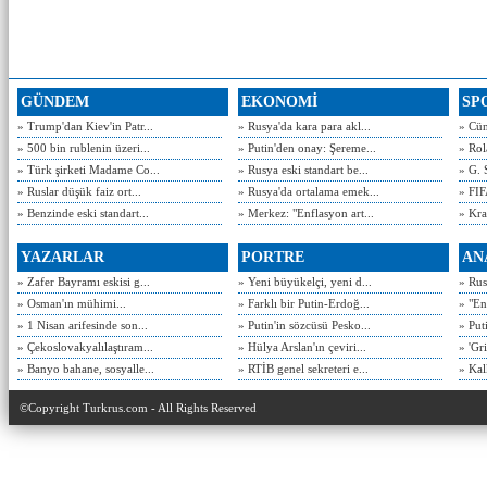
GÜNDEM
EKONOMİ
SP
» Trump'dan Kiev'in Patr...
» Rusya'da kara para akl...
» Cün
» 500 bin rublenin üzeri...
» Putin'den onay: Şereme...
» Rol
» Türk şirketi Madame Co...
» Rusya eski standart be...
» G. 
» Ruslar düşük faiz ort...
» Rusya'da ortalama emek...
» FIF
» Benzinde eski standart...
» Merkez: "Enflasyon art...
» Kra
YAZARLAR
PORTRE
AN
» Zafer Bayramı eskisi g...
» Yeni büyükelçi, yeni d...
» Rusy
» Osman'ın mühimi...
» Farklı bir Putin-Erdoğ...
» "En
» 1 Nisan arifesinde son...
» Putin'in sözcüsü Pesko...
» Put
» Çekoslovakyalılaştıram...
» Hülya Arslan'ın çeviri...
» 'Gri
» Banyo bahane, sosyalle...
» RTİB genel sekreteri e...
» Kal
©Copyright Turkrus.com - All Rights Reserved