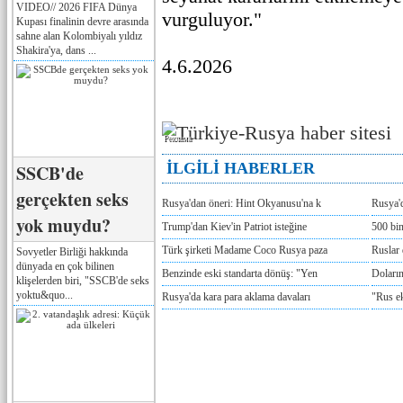
VIDEO// 2026 FIFA Dünya
vurguluyor."
Kupası finalinin devre arasında
sahne alan Kolombiyalı yıldız
Shakira'ya, dans ...
4.6.2026
Реклама
İLGİLİ HABERLER
SSCB'de
gerçekten seks
Rusya'dan öneri: Hint Okyanusu'na k
Rusya'd
yok muydu?
Trump'dan Kiev'in Patriot isteğine
500 bin
Türk şirketi Madame Coco Rusya paza
Ruslar 
Sovyetler Birliği hakkında
dünyada en çok bilinen
Benzinde eski standarta dönüş: "Yen
Doların
klişelerden biri, "SSCB'de seks
yoktu&quo...
Rusya'da kara para aklama davaları
"Rus e