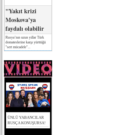
"Yakıt krizi
Moskova'ya
faydalı olabilir
Rusya’nın uzun yıllar Türk
domateslerine karşı yürttüğü
"sert mücadele"...
ÜNLÜ YABANCILAR
RUSÇA KONUŞURSA!