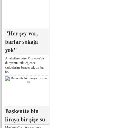
"Her şey var,
barlar sokağı
yok"
Analistlere göre Moskova'da
dünyanın ünlü eğlence
caddelerine benzer tek bir bar
bö...
Başkentte bin
liraya bir şişe su
Moskova'daki üst segment