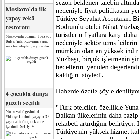
sezon beklenen talebin altınd
Moskova'da ilk
nedeniyle fiyat politikasını y
yapay zekâ
Türkiye Seyahat Acentaları B
restoranı
Bodrumlu otelci Nihat Yüzbaşı
turistlerin fiyatlara karşı dah
Moskova'da bulunan Tverskoy
nedeniyle sektör temsilcilerinin
Bulvarı'nda, Rusya'nın yapay
zekâ teknolojileriyle yönetilen
mümkün olan en yüksek indirimi
...
Yüzbaşı, birçok işletmenin ş
bedellerini yeniden değerlen
kaldığını söyledi.
Haberde özetle şöyle deniliyo
4 çocukla dünya
güzeli seçildi
"Türk otelciler, özellikle Yuna
Moskova bölgesindeki
Balkan ülkelerinin daha cazip
Vidnoye kentinde yaşayan 39
yaşındaki dört çocuk annesi
rekabeti artırdığını belirtiyo
Lyudmila Sekriy, M...
Türkiye'nin yüksek hizmet kali