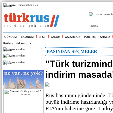
Реклама
Реклама
GÜNDEM
EKONOMİ
SPOR
YAŞAM
YAZARLAR
PORTRE
ANALİZ
Reklam
Hakkımızda
Реклама
BASINDAN SEÇMELER
Реклама
"Türk turizmind
Реклама
indirim masada
Rus basınının gündeminde, Tür
büyük indirime hazırlandığı y
RIA'nın haberine
göre
, Türkiy