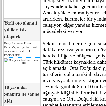
altyapısı ve uzun yıllara daya
sayesinde rekabet gücünü koru
Ancak yükselen maliyetler sek
artırırken, işletmeler bir yand
Yerli oto alana 1
çalışıyor, diğer yandan hizmet
yıl ücretsiz
mücadelesi veriyor.
otopark
Sektör temsilcilerine göre se
Rusya Sanayi ve Ticaret
Bakanlığı, yeni yerli otomobil
dakika rezervasyonlarına, döv
satın alan sürücülere ilk
hareketliliğe ve bölgesel geli
tescilden itibar...
Türk hükümet kaynakları daha
açıklamada, Orta Doğu'daki ge
turistlerin daha temkinli davra
rezervasyonların geciktiğini 
sezonda günlük 8 ila 10 milyo
10 yaşında,
uğrayabildiğini belirtmişti. 
Shakira ile sahne
çatışma ve Orta Doğu'daki kriz
aldı
seyahat kararlarını etkilemeye