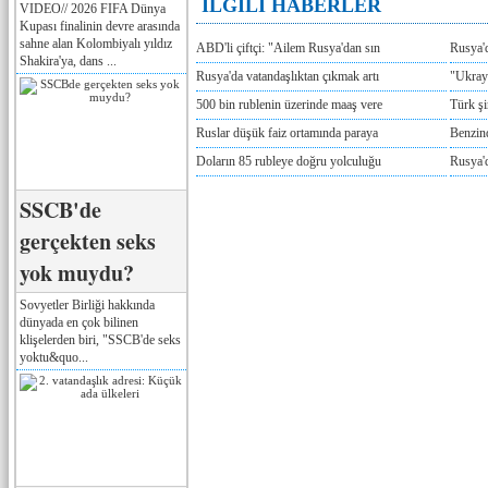
İLGİLİ HABERLER
VIDEO// 2026 FIFA Dünya
Kupası finalinin devre arasında
sahne alan Kolombiyalı yıldız
ABD'li çiftçi: "Ailem Rusya'dan sın
Rusya'
Shakira'ya, dans ...
Rusya'da vatandaşlıktan çıkmak artı
"Ukray
500 bin rublenin üzerinde maaş vere
Türk ş
Ruslar düşük faiz ortamında paraya
Benzind
Doların 85 rubleye doğru yolculuğu
Rusya'd
SSCB'de
gerçekten seks
yok muydu?
Sovyetler Birliği hakkında
dünyada en çok bilinen
klişelerden biri, "SSCB'de seks
yoktu&quo...