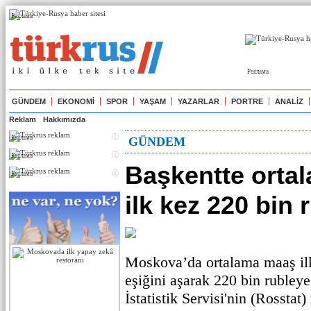
Реклама
Реклама
GÜNDEM
EKONOMİ
SPOR
YAŞAM
YAZARLAR
PORTRE
ANALİZ
Reklam
Hakkımızda
Реклама
GÜNDEM
Реклама
Başkentte orta
Реклама
ilk kez 220 bin 
Moskova’da ortalama maaş ilk
eşiğini aşarak 220 bin rubleye
İstatistik Servisi'nin (Rosstat)