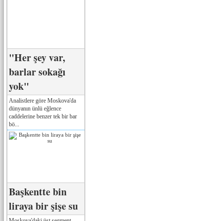
"Her şey var,
barlar sokağı
yok"
Analistlere göre Moskova'da
dünyanın ünlü eğlence
caddelerine benzer tek bir bar
bö...
Başkentte bin
liraya bir şişe su
Moskova'daki üst segment