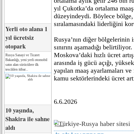
ortalama aylık gelir 246 bin 
yıl Çukotka’da ortalama maaş 
düzeyindeydi. Böylece bölge,
sıralamasındaki liderliğini ko
Yerli oto alana 1
yıl ücretsiz
Rusya’nın diğer bölgelerinin 
otopark
sınırını aşamadığı belirtiliyor
Moskova’daki hızlı ücret artış
Rusya Sanayi ve Ticaret
Bakanlığı, yeni yerli otomobil
arasında iş gücü açığı, yükse
satın alan sürücülere ilk
yapılan maaş ayarlamaları ve f
tescilden itibar...
kamu sektörlerindeki ücret artı
6.6.2026
10 yaşında,
Shakira ile sahne
aldı
Реклама