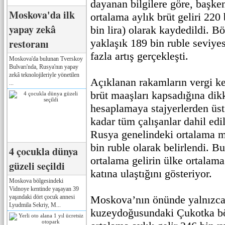
dayanan bilgilere göre, başken
Moskova'da ilk
ortalama aylık brüt geliri 220
yapay zekâ
bin lira) olarak kaydedildi. Bö
restoranı
yaklaşık 189 bin ruble seviye
fazla artış gerçekleşti.
Moskova'da bulunan Tverskoy
Bulvarı'nda, Rusya'nın yapay
zekâ teknolojileriyle yönetilen
Açıklanan rakamların vergi ke
...
brüt maaşları kapsadığına dikk
hesaplamaya stajyerlerden üst
kadar tüm çalışanlar dahil ed
Rusya genelindeki ortalama m
bin ruble olarak belirlendi. 
4 çocukla dünya
ortalama gelirin ülke ortalama
güzeli seçildi
katına ulaştığını gösteriyor.
Moskova bölgesindeki
Vidnoye kentinde yaşayan 39
yaşındaki dört çocuk annesi
Moskova’nın önünde yalnızca
Lyudmila Sekriy, M...
kuzeydoğusundaki Çukotka böl