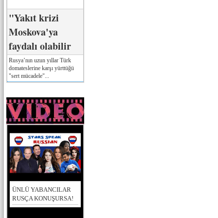
"Yakıt krizi
Moskova'ya
faydalı olabilir
Rusya’nın uzun yıllar Türk
domateslerine karşı yürttüğü
"sert mücadele"...
ÜNLÜ YABANCILAR
RUSÇA KONUŞURSA!