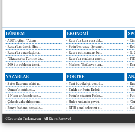
GÜNDEM
EKONOMİ
SP
» ABD'li çiftçi: "Ailem ...
» Rusya'da kara para akl...
» Cün
» Rusya'dan öneri: Hint ...
» Putin'den onay: Şereme...
» Rol
» Rusya'da vatandaşlıkta...
» Rusya eski standart be...
» G. 
» "Ukrayna'ya Türkiye üz...
» Rusya'da ortalama emek...
» FIF
» 500 bin rublenin üzeri...
» Merkez: "Enflasyon art...
» Kra
YAZARLAR
PORTRE
AN
» Zafer Bayramı eskisi g...
» Yeni büyükelçi, yeni d...
» Rusy
» Osman'ın mühimi...
» Farklı bir Putin-Erdoğ...
» "En
» 1 Nisan arifesinde son...
» Putin'in sözcüsü Pesko...
» Put
» Çekoslovakyalılaştıram...
» Hülya Arslan'ın çeviri...
» 'Gri
» Banyo bahane, sosyalle...
» RTİB genel sekreteri e...
» Kal
©Copyright Turkrus.com - All Rights Reserved