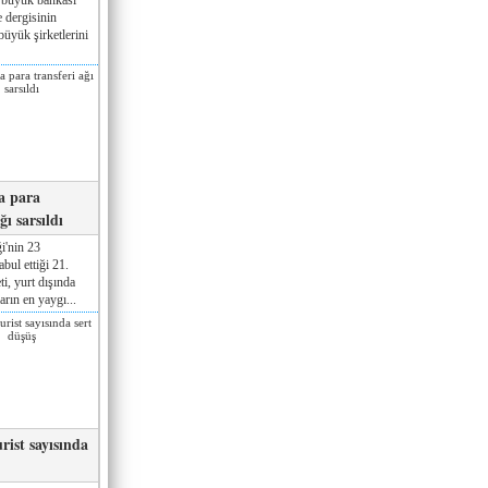
 dergisinin
üyük şirketlerini
a para
ğı sarsıldı
i'nin 23
ul ettiği 21.
ti, yurt dışında
rın en yaygı...
rist sayısında