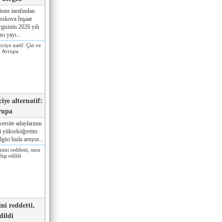
ions tarafından
oskova İnşaat
gisinin 2026 yılı
sı yayı...
iye alternatif:
rupa
ersite adaylarının
ki yükseköğretim
gisi hızla artıyor...
ni reddetti,
edildi