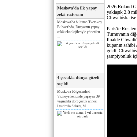
2026 Roland Gar
Moskova'da ilk yapay
yaklaşık 2,8 mi
zekâ restoranı
Chwalińska ise
Moskova'da bulunan Tverskoy
Bulvarı'nda, Rusya'nın yapay
Paris'te Rus ten
zekâ teknolojileriyle yönetilen
Turnuvanın diğe
...
finalde Chwaliń
kupanın sahibi 
geldi. Chwalińs
şampiyonluk içi
4 çocukla dünya güzeli
seçildi
Moskova bölgesindeki
Vidnoye kentinde yaşayan 39
yaşındaki dört çocuk annesi
Lyudmila Sekriy, M...