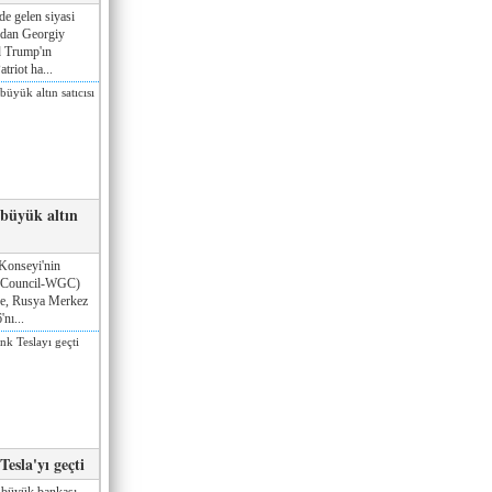
de gelen siyasi
ndan Georgiy
 Trump'ın
triot ha...
 büyük altın
Konseyi'nin
 Council-WGC)
öre, Rusya Merkez
nı...
esla'yı geçti
 büyük bankası