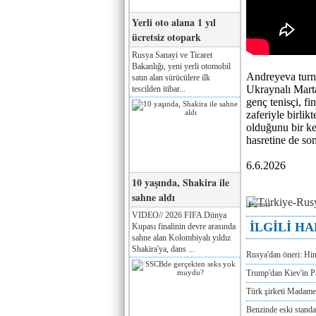
Yerli oto alana 1 yıl
ücretsiz otopark
Rusya Sanayi ve Ticaret
Bakanlığı, yeni yerli otomobil
Andreyeva turnu
satın alan sürücülere ilk
Ukraynalı Marta
tescilden itibar...
genç tenisçi, f
zaferiyle birlik
olduğunu bir ke
hasretine de so
6.6.2026
10 yaşında, Shakira ile
sahne aldı
Реклама
VIDEO// 2026 FIFA Dünya
İLGİLİ H
Kupası finalinin devre arasında
sahne alan Kolombiyalı yıldız
Shakira'ya, dans ...
Rusya'dan öneri: Hi
Trump'dan Kiev'in Pa
Türk şirketi Madam
Benzinde eski standa