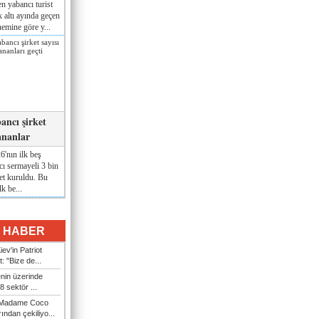
n yabancı turist
lk altı ayında geçen
nemine göre y...
ancı şirket
ananlar
'nın ilk beş
ı sermayeli 3 bin
et kuruldu. Bu
lk be...
I HABER
ev'in Patriot
t: "Bize de...
enin üzerinde
 sektör ...
i Madame Coco
ndan çekiliyo...