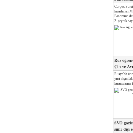
Corpex Solut
hazırlanan M
Panorama der
2. çeyrek sayı
Rus öğrenc
Çin ve Av
Rusya'da üniv
yurt dışında
kurumlarına il
SVO gazisi
sınır dışı 