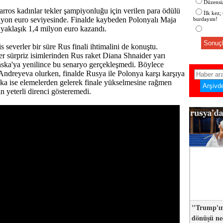
Düzensiz
ros kadınlar tekler şampiyonluğu için verilen para ödülü
İlk kez;
lyon euro seviyesinde. Finalde kaybeden Polonyalı Maja
burdayım!
 yaklaşık 1,4 milyon euro kazandı.
Sonuçl
is severler bir süre Rus finali ihtimalini de konuştu.
r sürpriz isimlerinden Rus raket Diana Shnaider yarı
ska'ya yenilince bu senaryo gerçekleşmedi. Böylece
Andreyeva olurken, finalde Rusya ile Polonya karşı karşıya
ka ise elemelerden gelerek finale yükselmesine rağmen
n yeterli direnci gösteremedi.
"Trump'ın
dönüşü n