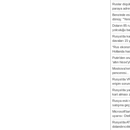
Ruslar düşük
paraya adres
Benzinde es
dönüş: "Yeni 
Doların 85 r
yolculuğu baş
Rusya'da ka
davaları 15 y
"Rus ekonom
Hollanda hasta
Putin'den o
'altın hisse'yl
Moskova'nın
penceresi...
Rusya'da VP
erişim sorun
Rusya'da ya
kart alması z
Rusya eski s
satışına geçic
Microsoft'ta
uyarısı: Otel
Rusya'da AT
dolandırıcılı