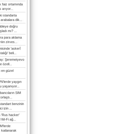
 faiz ortamında
 arıyor...
ki standarta
arabalara dik...
ubleye doğru
ladı mı? ...
ra para aklama
ılın zirves...
isinde 'askerî
lığı' beli...
nay: Şeremetyevo
e özell...
 en güzel
N'lerde yaygın
u yaşanıyor...
bancıların SIM
orlaştı...
tandart benzinin
i izin ...
n 'Rus hacker'
l Wi-Fi ağ...
M'lerde
k katlanarak