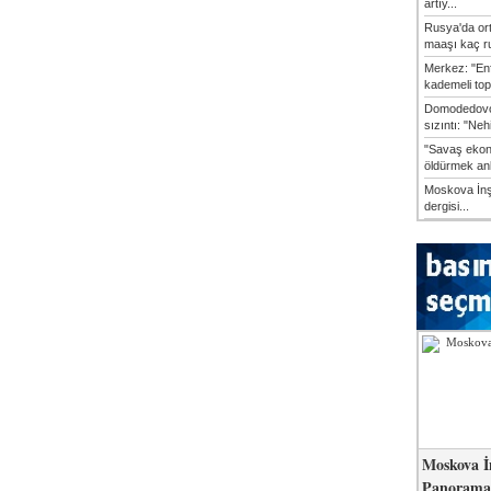
artıy...
Rusya'da or
maaşı kaç ru
Merkez: "En
kademeli top
Domodedovo
sızıntı: "Neh
"Savaş ekon
öldürmek anl
Moskova İn
dergisi...
Moskova İ
Panorama 