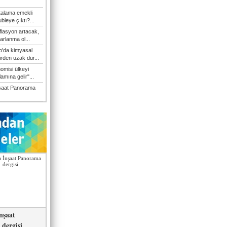
talama emekli
bleye çıktı?...
flasyon artacak,
arlanma ol...
'da kimyasal
irden uzak dur...
omisi ülkeyi
amına gelir"...
şaat Panorama
nşaat
dergisi