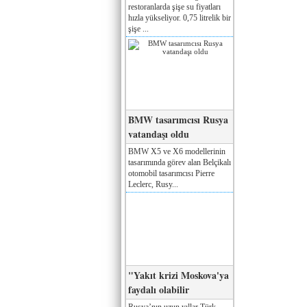
restoranlarda şişe su fiyatları
hızla yükseliyor. 0,75 litrelik bir
şişe ...
BMW tasarımcısı Rusya
vatandaşı oldu
BMW X5 ve X6 modellerinin
tasarımında görev alan Belçikalı
otomobil tasarımcısı Pierre
Leclerc, Rusy...
"Yakıt krizi Moskova'ya
faydalı olabilir
Rusya’nın uzun yıllar Türk