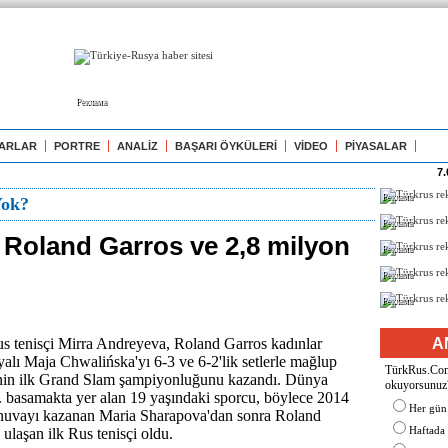
Реклама
ARLAR
PORTRE
ANALİZ
BAŞARI ÖYKÜLERİ
VİDEO
PİYASALAR
7.
Реклама
Yok?
Реклама
 Roland Garros ve 2,8 milyon
Реклама
Реклама
Реклама
s tenisçi Mirra Andreyeva, Roland Garros kadınlar
A
yalı Maja Chwalińska'yı 6-3 ve 6-2'lik setlerle mağlup
TürkRus.Com'
inin ilk Grand Slam şampiyonluğunu kazandı. Dünya
okuyorsunuz
. basamakta yer alan 19 yaşındaki sporcu, böylece 2014
Her gün
urnuvayı kazanan Maria Sharapova'dan sonra Roland
Haftada
 ulaşan ilk Rus tenisçi oldu.