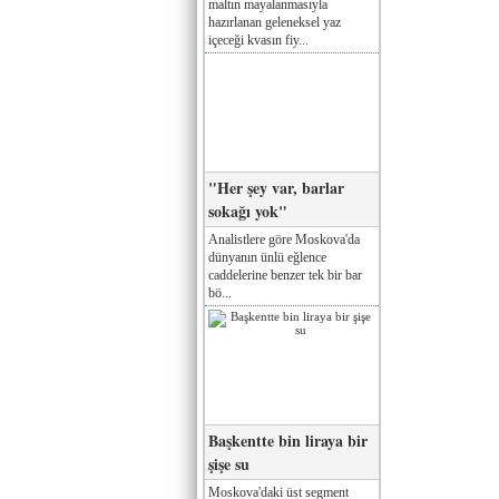
maltın mayalanmasıyla
hazırlanan geleneksel yaz
içeceği kvasın fiy...
"Her şey var, barlar
sokağı yok"
Analistlere göre Moskova'da
dünyanın ünlü eğlence
caddelerine benzer tek bir bar
bö...
Başkentte bin liraya bir
şişe su
Moskova'daki üst segment