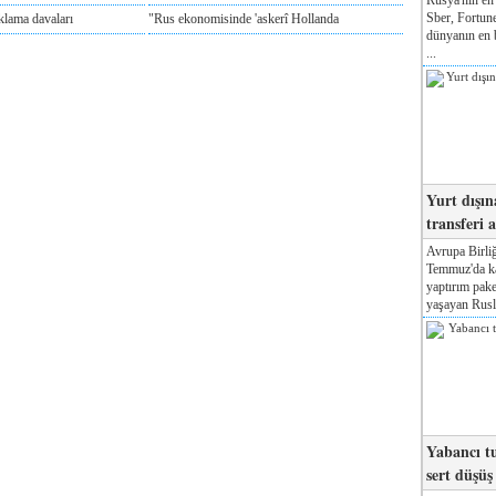
Sber, Fortune
klama davaları
"Rus ekonomisinde 'askerî Hollanda
dünyanın en b
...
Yurt dışın
transferi a
Avrupa Birliğ
Temmuz'da kab
yaptırım pake
yaşayan Rusla
Yabancı tu
sert düşüş