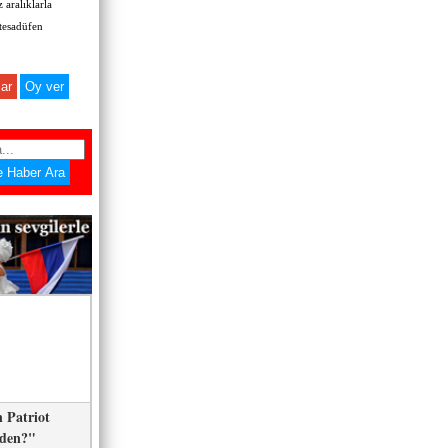
 aralıklarla
 tesadüfen
ar
 Patriot
eden?"