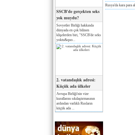
Rusya'da kara para a
SSCB'de gerçekten seks
yok muydu?
Sovyetler Birliği hakkında
dünyada en çok bilinen
klişelerden biri, "SSCB'de seks
yoktu&quo...
2. vatandaşlık adresi:
Küçük ada ülkeler
Avrupa Birliği'nin vize
kurallarını sıkılaştırmasının
ardından varlıklı Rusların
küçük ada ...