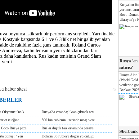
Rusya'nın ön
yorumcuları
Bovt, Donald
Ukrayna'ya Pa
va boyunca istikrarlı bir performans sergiledi. Yarı finalde
 Kostyuk karşısında 6-1 ve 6-3'lük net bir galibiyet alan
inalde de rakibine fazla şans tanımadı. Roland Garros
te Andreeva, kadın tenisinin yeni yıldızlarından biri
z daha kanıtlarken, Rus kadın tenisinin Grand Slam
Rusya 'en
n verdi.
satıcısı'
Dünya Altın 
(World Gold
verilerine g
Bankası 2026'
ABERLER
nt Okyanusu'na k
Rusya'da vatandaşlıktan çıkmak artı
triot isteğine
500 bin rublenin üzerinde maaş vere
e Coco Rusya paza
Ruslar düşük faiz ortamında paraya
Sberbank T
rta dönüş: "Yen
Doların 85 rubleye doğru yolculuğu
Rusya'nın en