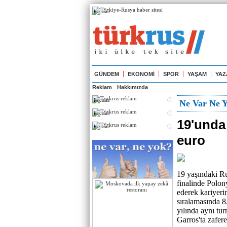
Реклама
GÜNDEM
EKONOMİ
SPOR
YAŞAM
YAZ
Reklam
Hakkımızda
Реклама
Ne Var Ne 
Реклама
19'unda
Реклама
euro
19 yaşındaki Ru
finalinde Polon
ederek kariyer
sıralamasında 8
yılında aynı t
Garros'ta zafere