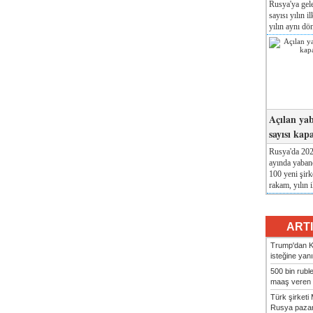
Rusya'ya gele
sayısı yılın i
yılın aynı dö
Açılan yab
sayısı kap
Rusya'da 2026
ayında yabanc
100 yeni şirk
rakam, yılın i
ART
Trump'dan Ki
isteğine yanı
500 bin rubl
maaş veren 8
Türk şirket
Rusya pazarı