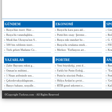
GÜNDEM
EKONOMİ
SP
» Rusya'dan öneri: Hint ...
» Rusya'da kara para akl...
» Cün
» Rusya'da vatandaşlıkta...
» Putin'den onay: Şereme...
» Rol
» Musk'dan Ukrayna'nın S...
» Rusya eski standart be...
» G. 
» 500 bin rublenin üzeri...
» Rusya'da ortalama emek...
» FIF
» Türk şirketi Madame Co...
» Merkez: "Enflasyon art...
» Kra
YAZARLAR
PORTRE
AN
» Zafer Bayramı eskisi g...
» Yeni büyükelçi, yeni d...
» Rusy
» Osman'ın mühimi...
» Farklı bir Putin-Erdoğ...
» "En
» 1 Nisan arifesinde son...
» Putin'in sözcüsü Pesko...
» Put
» Çekoslovakyalılaştıram...
» Hülya Arslan'ın çeviri...
» 'Gri
» Banyo bahane, sosyalle...
» RTİB genel sekreteri e...
» Kal
©Copyright Turkrus.com - All Rights Reserved