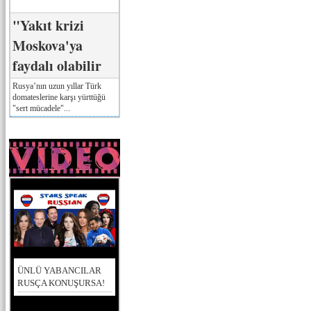
"Yakıt krizi
Moskova'ya
faydalı olabilir
Rusya’nın uzun yıllar Türk
domateslerine karşı yürttüğü
"sert mücadele"...
ÜNLÜ YABANCILAR
RUSÇA KONUŞURSA!