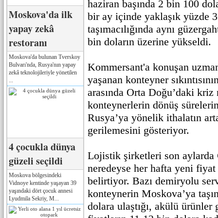
haziran başında 2 bin 100 dola
Moskova'da ilk
bir ay içinde yaklaşık yüzde 
yapay zekâ
taşımacılığında aynı güzergah
restoranı
bin doların üzerine yükseldi.
Moskova'da bulunan Tverskoy
Kommersant'a konuşan uzmanl
Bulvarı'nda, Rusya'nın yapay
zekâ teknolojileriyle yönetilen
yaşanan konteyner sıkıntısını
...
arasında Orta Doğu’daki kriz 
konteynerlerin dönüş süreleri
Rusya’ya yönelik ithalatın art
gerilemesini gösteriyor.
4 çocukla dünya
Lojistik şirketleri son aylard
güzeli seçildi
neredeyse her hafta yeni fiyat 
Moskova bölgesindeki
belirtiyor. Bazı demiryolu serv
Vidnoye kentinde yaşayan 39
yaşındaki dört çocuk annesi
konteynerin Moskova’ya taşın
Lyudmila Sekriy, M...
dolara ulaştığı, akülü ürünler 