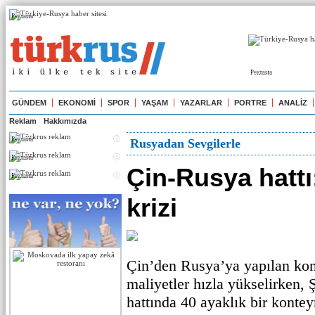
Реклама
Реклама
GÜNDEM
EKONOMİ
SPOR
YAŞAM
YAZARLAR
PORTRE
ANALİZ
Reklam
Hakkımızda
Реклама
Rusyadan Sevgilerle
Реклама
Çin-Rusya hattı
Реклама
krizi
Çin’den Rusya’ya yapılan kon
maliyetler hızla yükselirken
hattında 40 ayaklık bir kontey