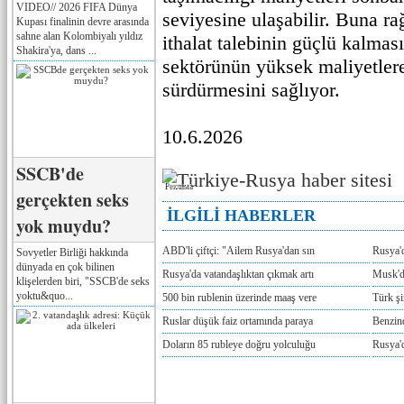
VIDEO// 2026 FIFA Dünya
seviyesine ulaşabilir. Buna 
Kupası finalinin devre arasında
sahne alan Kolombiyalı yıldız
ithalat talebinin güçlü kalması
Shakira'ya, dans ...
sektörünün yüksek maliyetlere
sürdürmesini sağlıyor.
10.6.2026
SSCB'de
Реклама
gerçekten seks
İLGİLİ HABERLER
yok muydu?
ABD'li çiftçi: "Ailem Rusya'dan sın
Rusya'
Sovyetler Birliği hakkında
dünyada en çok bilinen
Rusya'da vatandaşlıktan çıkmak artı
Musk'da
klişelerden biri, "SSCB'de seks
yoktu&quo...
500 bin rublenin üzerinde maaş vere
Türk ş
Ruslar düşük faiz ortamında paraya
Benzind
Doların 85 rubleye doğru yolculuğu
Rusya'd