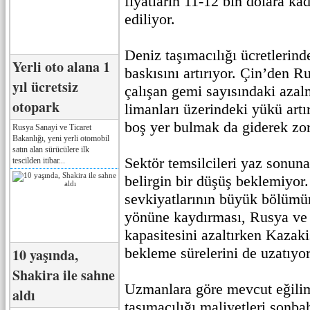
fiyatların 11-12 bin dolara kad
ediliyor.
Deniz taşımacılığı ücretlerind
Yerli oto alana 1
baskısını artırıyor. Çin’den 
yıl ücretsiz
çalışan gemi sayısındaki aza
otopark
limanları üzerindeki yükü artır
boş yer bulmak da giderek zor
Rusya Sanayi ve Ticaret
Bakanlığı, yeni yerli otomobil
satın alan sürücülere ilk
Sektör temsilcileri yaz sonuna
tescilden itibar...
belirgin bir düşüş beklemiyor.
sevkiyatlarının büyük bölüm
yönüne kaydırması, Rusya ve 
kapasitesini azaltırken Kazaki
bekleme sürelerini de uzatıyor
10 yaşında,
Shakira ile sahne
Uzmanlara göre mevcut eğilim
aldı
taşımacılığı maliyetleri sonba