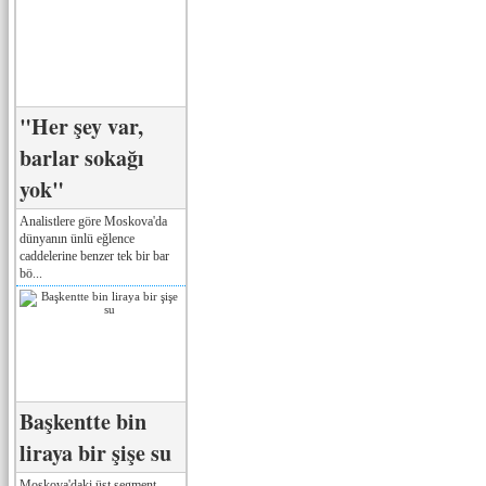
"Her şey var,
barlar sokağı
yok"
Analistlere göre Moskova'da
dünyanın ünlü eğlence
caddelerine benzer tek bir bar
bö...
Başkentte bin
liraya bir şişe su
Moskova'daki üst segment