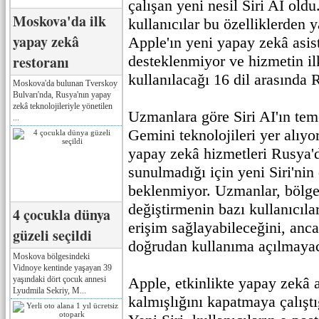
çalışan yeni nesil Siri AI old
Moskova'da ilk
kullanıcılar bu özelliklerden
yapay zekâ
Apple'ın yeni yapay zekâ asis
restoranı
desteklenmiyor ve hizmetin i
kullanılacağı 16 dil arasında
Moskova'da bulunan Tverskoy
Bulvarı'nda, Rusya'nın yapay
zekâ teknolojileriyle yönetilen
Uzmanlara göre Siri AI'ın tem
...
Gemini teknolojileri yer alıyo
yapay zekâ hizmetleri Rusya'
sunulmadığı için yeni Siri'nin
beklenmiyor. Uzmanlar, bölge 
değiştirmenin bazı kullanıcıla
4 çocukla dünya
erişim sağlayabileceğini, anc
güzeli seçildi
doğrudan kullanıma açılmayaca
Moskova bölgesindeki
Vidnoye kentinde yaşayan 39
yaşındaki dört çocuk annesi
Apple, etkinlikte yapay zekâ a
Lyudmila Sekriy, M...
kalmışlığını kapatmaya çalıştığ