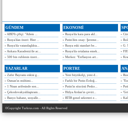
GÜNDEM
EKONOMİ
SP
» ABD'li çiftçi: "Ailem ...
» Rusya'da kara para akl...
» Cün
» Rusya'dan öneri: Hint ...
» Putin'den onay: Şereme...
» Rol
» Rusya'da vatandaşlıkta...
» Rusya eski standart be...
» G. 
» Ankara Karadeniz'de ac...
» Rusya'da ortalama emek...
» FIF
» 500 bin rublenin üzeri...
» Merkez: "Enflasyon art...
» Kra
YAZARLAR
PORTRE
AN
» Zafer Bayramı eskisi g...
» Yeni büyükelçi, yeni d...
» Rusy
» Osman'ın mühimi...
» Farklı bir Putin-Erdoğ...
» "En
» 1 Nisan arifesinde son...
» Putin'in sözcüsü Pesko...
» Put
» Çekoslovakyalılaştıram...
» Hülya Arslan'ın çeviri...
» 'Gri
» Banyo bahane, sosyalle...
» RTİB genel sekreteri e...
» Kal
©Copyright Turkrus.com - All Rights Reserved