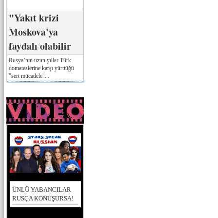
"Yakıt krizi
Moskova'ya
faydalı olabilir
Rusya’nın uzun yıllar Türk
domateslerine karşı yürttüğü
"sert mücadele"...
ÜNLÜ YABANCILAR
RUSÇA KONUŞURSA!