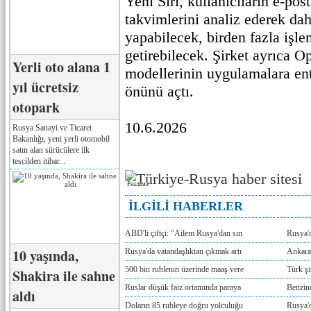
Yeni Siri, kullanıcıların e-post
takvimlerini analiz ederek da
yapabilecek, birden fazla işle
getirebilecek. Şirket ayrıca 
Yerli oto alana 1
modellerinin uygulamalara en
yıl ücretsiz
önünü açtı.
otopark
10.6.2026
Rusya Sanayi ve Ticaret
Bakanlığı, yeni yerli otomobil
satın alan sürücülere ilk
tescilden itibar...
Реклама
İLGİLİ HABERLER
ABD'li çiftçi: "Ailem Rusya'dan sın
Rusya'
10 yaşında,
Rusya'da vatandaşlıktan çıkmak artı
Ankara
500 bin rublenin üzerinde maaş vere
Türk ş
Shakira ile sahne
Ruslar düşük faiz ortamında paraya
Benzind
aldı
Doların 85 rubleye doğru yolculuğu
Rusya'd