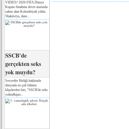
VIDEO// 2026 FIFA Dünya
Kupası finalinin devre arasında
sahne alan Kolombiyalı yıldız
Shakira'ya, dans ...
SSCB'de
gerçekten seks
yok muydu?
Sovyetler Birliği hakkında
dünyada en çok bilinen
klişelerden biri, "SSCB'de seks
yoktu&quo...