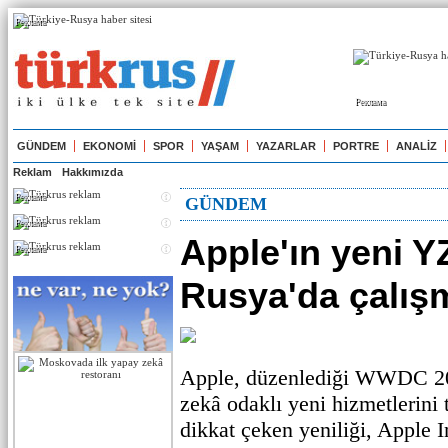
Реклама
Реклама
GÜNDEM
EKONOMİ
SPOR
YAŞAM
YAZARLAR
PORTRE
ANALİZ
Reklam
Hakkımızda
Реклама
GÜNDEM
Реклама
Apple'ın yeni YZ
Реклама
Rusya'da çalış
Apple, düzenlediği WWDC 20
zekâ odaklı yeni hizmetlerini t
dikkat çeken yeniliği, Apple I