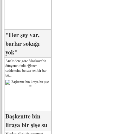
"Her şey var,
barlar sokağı
yok"
Analistlere göre Moskova'da
dünyanın ünlü eğlence
caddelerine benzer tek bir bar
bö...
Başkentte bin
liraya bir şişe su
Moskova'daki üst segment