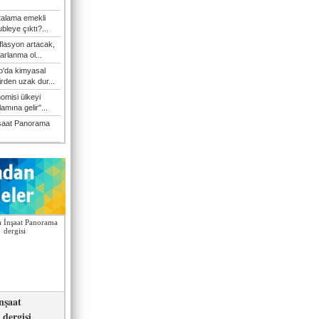
talama emekli
bleye çıktı?...
flasyon artacak,
arlanma ol...
'da kimyasal
irden uzak dur...
omisi ülkeyi
amına gelir"...
şaat Panorama
nşaat
dergisi