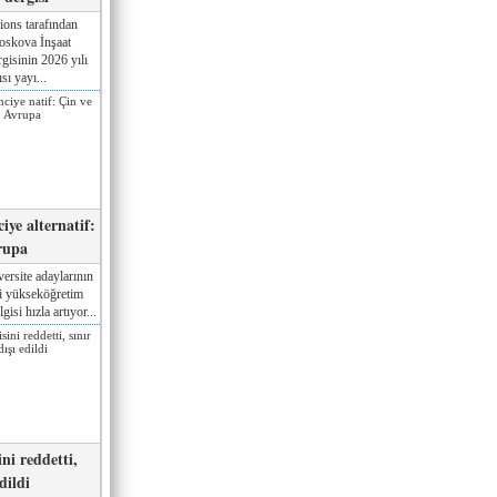
ions tarafından
oskova İnşaat
gisinin 2026 yılı
sı yayı...
iye alternatif:
rupa
ersite adaylarının
ki yükseköğretim
gisi hızla artıyor...
ni reddetti,
edildi