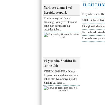
İLGİLİ H
Yerli oto alana 1 yıl
ücretsiz otopark
Rusya'dan öneri: Hi
Rusya Sanayi ve Ticaret
ABD istihbaratı fikir 
Bakanlığı, yeni yerli otomobil
satın alan sürücülere ilk
Türk şirketi Madam
tescilden itibar...
Benzinde eski standa
Rusya'da kara para a
10 yaşında, Shakira ile
sahne aldı
VIDEO// 2026 FIFA Dünya
Kupası finalinin devre arasında
sahne alan Kolombiyalı yıldız
Shakira'ya, dans ...