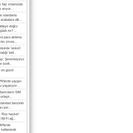
 faiz ortamında
 arıyor...
ki standarta
arabalara dik...
ubleye doğru
ladı mı? ...
ra para aklama
ılın zirves...
isinde 'askerî
lığı' beli...
nay: Şeremetyevo
e özell...
 en güzel
N'lerde yaygın
u yaşanıyor...
bancıların SIM
orlaştı...
tandart benzinin
i izin ...
n 'Rus hacker'
l Wi-Fi ağ...
M'lerde
k katlanarak