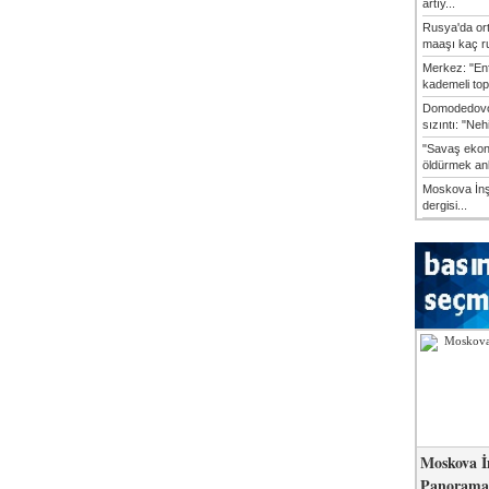
artıy...
Rusya'da or
maaşı kaç ru
Merkez: "En
kademeli top
Domodedovo
sızıntı: "Neh
"Savaş ekon
öldürmek anl
Moskova İn
dergisi...
Moskova İ
Panorama 