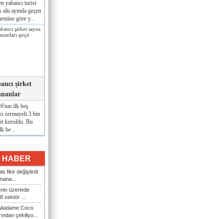
n yabancı turist
lk altı ayında geçen
nemine göre y...
ancı şirket
ananlar
'nın ilk beş
ı sermayeli 3 bin
et kuruldu. Bu
lk be...
I HABER
ı fikir değiştirdi:
nana...
enin üzerinde
 sektör ...
i Madame Coco
ndan çekiliyo...