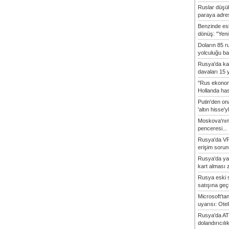
Ruslar düşük
paraya adres
Benzinde es
dönüş: "Yeni 
Doların 85 r
yolculuğu baş
Rusya'da ka
davaları 15 y
"Rus ekonom
Hollanda hasta
Putin'den o
'altın hisse'yl
Moskova'nın
penceresi...
Rusya'da VP
erişim sorun
Rusya'da ya
kart alması z
Rusya eski s
satışına geçic
Microsoft'ta
uyarısı: Otel
Rusya'da AT
dolandırıcılı