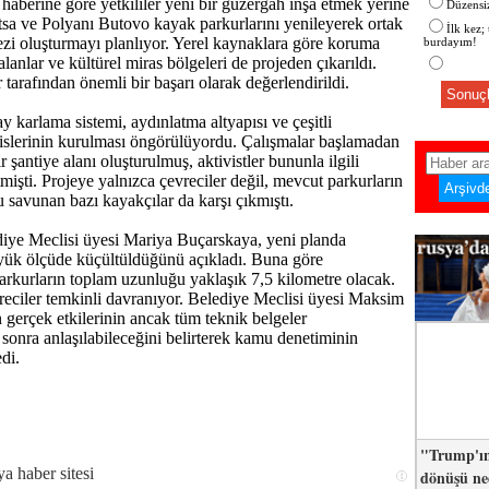
aberine göre yetkililer yeni bir güzergâh inşa etmek yerine
Düzensiz
sa ve Polyanı Butovo kayak parkurlarını yenileyerek ortak
İlk kez;
zi oluşturmayı planlıyor. Yerel kaynaklara göre koruma
burdayım!
alanlar ve kültürel miras bölgeleri de projeden çıkarıldı.
 tarafından önemli bir başarı olarak değerlendirildi.
Sonuçl
y karlama sistemi, aydınlatma altyapısı ve çeşitli
islerinin kurulması öngörülüyordu. Çalışmalar başlamadan
 şantiye alanı oluşturulmuş, aktivistler bununla ilgili
mişti. Projeye yalnızca çevreciler değil, mevcut parkurların
u savunan bazı kayakçılar da karşı çıkmıştı.
iye Meclisi üyesi Mariya Buçarskaya, yeni planda
yük ölçüde küçültüldüğünü açıkladı. Buna göre
rkurların toplam uzunluğu yaklaşık 7,5 kilometre olacak.
eciler temkinli davranıyor. Belediye Meclisi üyesi Maksim
n gerçek etkilerinin ancak tüm teknik belgeler
sonra anlaşılabileceğini belirterek kamu denetiminin
di.
"Trump'ın
dönüşü n