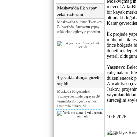
Moskviçmag'ın h
mevcut Alfa-Bit
Moskova'da ilk yapay
bir kayak merke
zekâ restoranı
altındaki doğal 
Moskova'da bulunan Tverskoy
Karar çevreciler
Bulvarı'nda, Rusya'nın yapay
zekâ teknolojileriyle yönetilen
İlk projede yapa
...
mühendislik tes
önce bölgede bir
denetim talep et
yeterli olduğun
Yasenevo Beled
çalışmaların bü
4 çocukla dünya güzeli
düzenlenecek pa
seçildi
Ancak bazı çevr
Jarkov, projeni
Moskova bölgesindeki
yayımlandıktan 
Vidnoye kentinde yaşayan 39
süreceğini söyle
yaşındaki dört çocuk annesi
Lyudmila Sekriy, M...
10.6.2026
Реклама