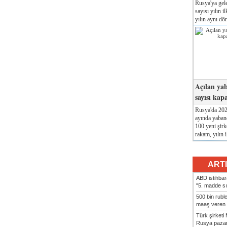
Rusya'ya gele
sayısı yılın i
yılın aynı dö
Açılan yab
sayısı kap
Rusya'da 2026
ayında yabanc
100 yeni şirk
rakam, yılın i
ART
ABD istihbarat
"5. madde sı
500 bin rubl
maaş veren 8
Türk şirket
Rusya pazarı