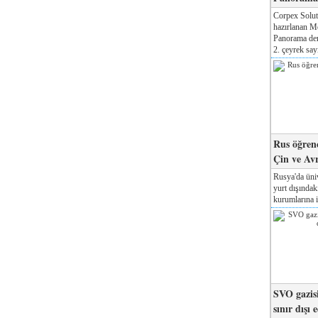
Corpex Solut
hazırlanan M
Panorama der
2. çeyrek sayı
Rus öğrenc
Çin ve Av
Rusya'da üniv
yurt dışında
kurumlarına il
SVO gazisi
sınır dışı 