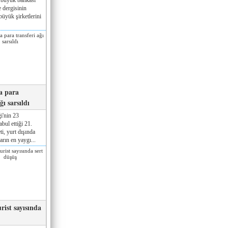
 dergisinin
üyük şirketlerini
a para
ğı sarsıldı
i'nin 23
ul ettiği 21.
ti, yurt dışında
rın en yaygı...
rist sayısında