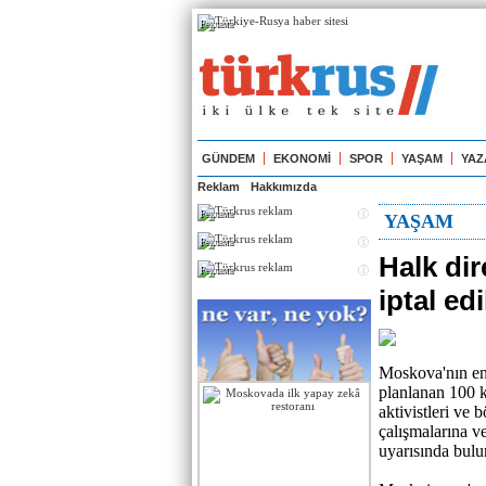
Реклама
GÜNDEM
EKONOMİ
SPOR
YAŞAM
YAZ
Reklam
Hakkımızda
Реклама
YAŞAM
Реклама
Halk dir
Реклама
iptal edi
Moskova'nın en 
planlanan 100 k
aktivistleri ve 
çalışmalarına v
uyarısında bul