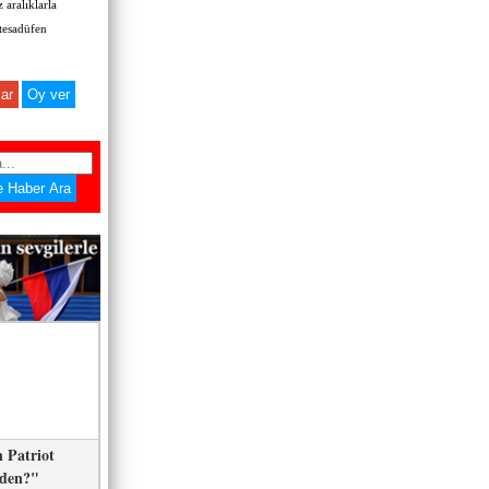
 aralıklarla
 tesadüfen
ar
 Patriot
eden?"