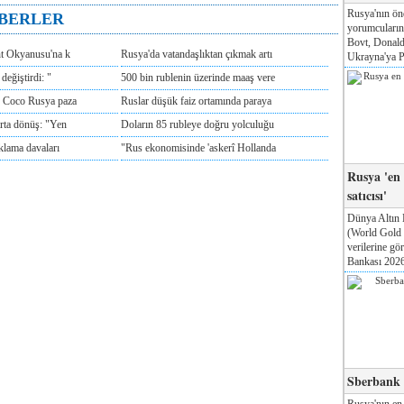
Rusya'nın ön
ABERLER
yorumcuları
Bovt, Donald
nt Okyanusu'na k
Rusya'da vatandaşlıktan çıkmak artı
Ukrayna'ya Pa
değiştirdi: "
500 bin rublenin üzerinde maaş vere
e Coco Rusya paza
Ruslar düşük faiz ortamında paraya
rta dönüş: "Yen
Doların 85 rubleye doğru yolculuğu
klama davaları
"Rus ekonomisinde 'askerî Hollanda
Rusya 'en
satıcısı'
Dünya Altın 
(World Gold
verilerine g
Bankası 2026'
Sberbank T
Rusya'nın en