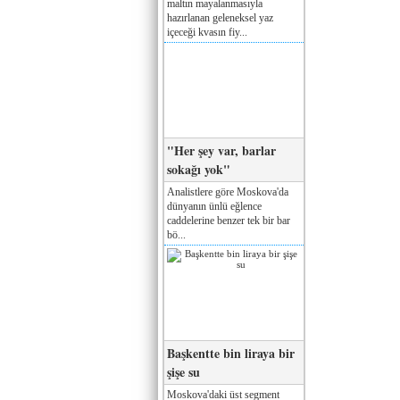
maltın mayalanmasıyla
hazırlanan geleneksel yaz
içeceği kvasın fiy...
"Her şey var, barlar
sokağı yok"
Analistlere göre Moskova'da
dünyanın ünlü eğlence
caddelerine benzer tek bir bar
bö...
Başkentte bin liraya bir
şişe su
Moskova'daki üst segment