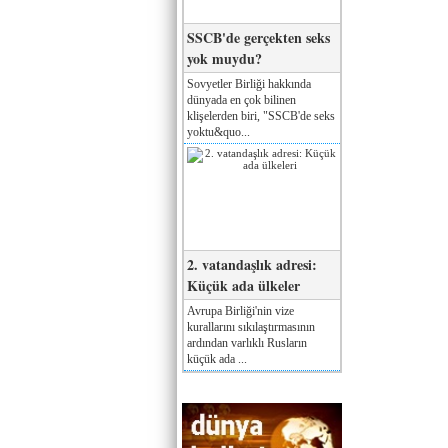
SSCB'de gerçekten seks
yok muydu?
Sovyetler Birliği hakkında
dünyada en çok bilinen
klişelerden biri, "SSCB'de seks
yoktu&quo...
2. vatandaşlık adresi:
Küçük ada ülkeler
Avrupa Birliği'nin vize
kurallarını sıkılaştırmasının
ardından varlıklı Rusların
küçük ada ...