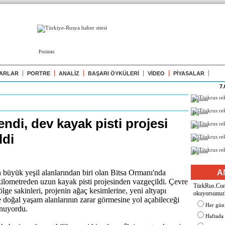
Реклама
ARLAR
PORTRE
ANALİZ
BAŞARI ÖYKÜLERİ
VİDEO
PİYASALAR
7.
Реклама
Реклама
endi, dev kayak pisti projesi
Реклама
ldi
Реклама
Реклама
büyük yeşil alanlarından biri olan Bitsa Ormanı'nda
A
ilometreden uzun kayak pisti projesinden vazgeçildi. Çevre
TürkRus.Com'
bölge sakinleri, projenin ağaç kesimlerine, yeni altyapı
okuyorsunuz
e doğal yaşam alanlarının zarar görmesine yol açabileceği
Her gün
unuyordu.
Haftada