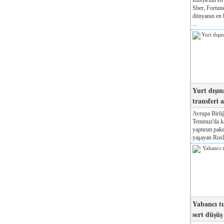
Sber, Fortune
dünyanın en b
...
Yurt dışın
transferi a
Avrupa Birliğ
Temmuz'da kab
yaptırım pake
yaşayan Rusla
Yabancı tu
sert düşüş