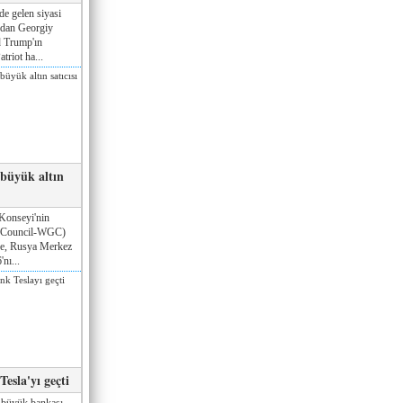
de gelen siyasi
ndan Georgiy
 Trump'ın
triot ha...
 büyük altın
Konseyi'nin
 Council-WGC)
öre, Rusya Merkez
nı...
esla'yı geçti
 büyük bankası