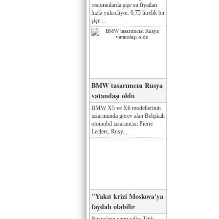
restoranlarda şişe su fiyatları
hızla yükseliyor. 0,75 litrelik bir
şişe ...
BMW tasarımcısı Rusya
vatandaşı oldu
BMW X5 ve X6 modellerinin
tasarımında görev alan Belçikalı
otomobil tasarımcısı Pierre
Leclerc, Rusy...
"Yakıt krizi Moskova'ya
faydalı olabilir
Rusya’nın uzun yıllar Türk