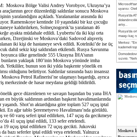
Microsoft'ta
Moskova Bölge Valisi Andrey Vorobyov, Ukrayna’ya
uyarısı: Otel
va araçlarının gece düzenlediği saldırılar sonucu Moskova
Rusya'da AT
şinin yaralandığını açıkladı. Yaralananlar arasında iki
dolandırıcılı
uyor. Ramenskoye kentinde 10 yaşındaki bir kız çocuğu
artıy...
astaneye kaldırılırken, Solneçnogorsk’ta yaralanan 46
Rusya'da or
keğe ayakta müdahale edildi. Lyubertsı’da iki kişi orta
maaşı kaç ru
anırken, Dzerjinski ve Moskova’daki Sadovod alışveriş
Merkez: "En
lanan iki kişi de hastaneye sevk edildi. Kotelniki’de ise üç
kademeli top
ocuk dahil sekiz kişi saldırıdan etkilendi. Rusya Savunma
Domodedovo
e boyunca ülke genelinde 555 Ukrayna İHA’sının
sızıntı: "Neh
 bunların yaklaşık 180’inin Moskova yönünde imha
adı. Yetkililer, bunun son iki yılda başkente yönelik en
ısı olduğunu belirtiyor. Saldırılar sırasında bazı insansız
n Moskova Petrol Rafinerisi’ne ulaşmayı başardığı, ayrıca
iş merkezinde de hasar meydana geldiği bildirildi.
önelik gece düzenlenen ve savaşın başından bu yana İHA
an en büyük saldırının ardından başkent havalimanlarında
ar yaşandı. Shot’ın aktardığına göre toplam 527 uçuş iptal
ikti. En ağır tablo Şeremetyevo Havalimanı’nda görüldü.
ş ve 60 varış seferi iptal edilirken, 147 uçuş da gecikmeye
’da 41 uçuş iptal edildi, 133 sefer ertelendi.
9 uçuş iptal edilirken 72 uçuş gecikti. Jukovski
Moskova İ
a bazı seferler iptal edildi veya ertelendi. Yalnızca
Panorama 