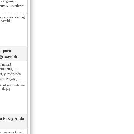
 dergisinin
üyük şirketlerini
a para
ğı sarsıldı
i'nin 23
ul ettiği 21.
ti, yurt dışında
rın en yaygı...
rist sayısında
n yabancı turist