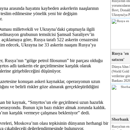
Rusya'nın ön
yorumcuları
ayna arasında hayatını kaybeden askerlerin naaşlarının
Bovt, Donald
k teslim edilmesine yönelik yeni bir değişim
Ukrayna'ya Pa
r.
ması milletvekili ve Ukrayna’daki çatışmayla ilgili
rdinasyon grubunun temsilcisi Şamsail Saraliyev’in
açıklamaya göre, Rusya tarafı 522 askerin cenazesini
im edecek, Ukrayna ise 33 askerin naaşını Rusya’ya
Rusya 'en
satıcısı'
iler, Rusya’nın “gölge petrol filosunun” bir parçası olduğu
rtos adlı tankerin ele geçirilmesine karşılık olarak
Dünya Altın 
lerine girişebileceğini düşünüyor.
(World Gold
verilerine g
Bankası 2026'
azetesine konuşan askeri kaynaklar, operasyonun uzun
ığını ve belirli riskler göze alınarak gerçekleştirildiğini
n bir kaynak, “Smyrtos’un ele geçirilmesi uzun hazırlık
operasyondu. Bunun için bazı riskler almak zorunda kaldık.
’nın karşılık vermeye çalışması bekleniyor” dedi.
Sberbank T
çevreleri, Moskova’nın olası tepkisinin dünyanın herhangi bir
Rusya'nın en
ya çıkabileceği değerlendirmesinde bulunuyor.