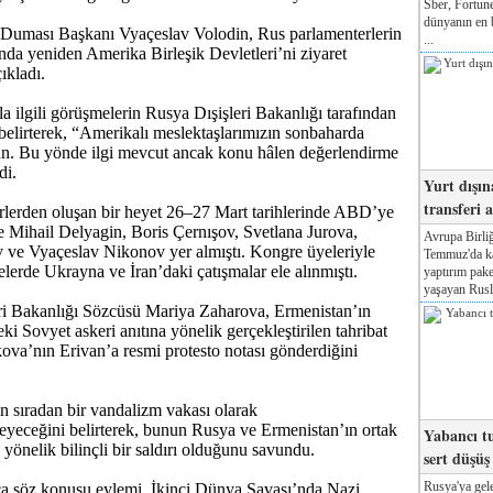
Sber, Fortune
dünyanın en b
 Duması Başkanı Vyaçeslav Volodin, Rus parlamenterlerin
...
da yeniden Amerika Birleşik Devletleri’ni ziyaret
ıkladı.
a ilgili görüşmelerin Rusya Dışişleri Bakanlığı tarafından
elirterek, “Amerikalı meslektaşlarımızın sonbaharda
. Bu yönde ilgi mevcut ancak konu hâlen değerlendirme
di.
Yurt dışın
transferi a
rlerden oluşan bir heyet 26–27 Mart tarihlerinde ABD’ye
te Mihail Delyagin, Boris Çernışov, Svetlana Jurova,
Avrupa Birliğ
 ve Vyaçeslav Nikonov yer almıştı. Kongre üyeleriyle
Temmuz'da kab
lerde Ukrayna ve İran’daki çatışmalar ele alınmıştı.
yaptırım pake
yaşayan Rusla
eri Bakanlığı Sözcüsü Mariya Zaharova, Ermenistan’ın
i Sovyet askeri anıtına yönelik gerçekleştirilen tahribat
va’nın Erivan’a resmi protesto notası gönderdiğini
n sıradan bir vandalizm vakası olarak
eyeceğini belirterek, bunun Rusya ve Ermenistan’ın ortak
Yabancı tu
a yönelik bilinçli bir saldırı olduğunu savundu.
sert düşüş
Rusya'ya gele
ca söz konusu eylemi, İkinci Dünya Savaşı’nda Nazi