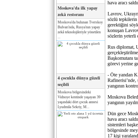
hava aracı saldı
Moskova'da ilk yapay
zekâ restoranı
Lavrov, Ukrayna
sözlü tepkilerin
Moskova'da bulunan Tverskoy
gerektiğini sö
Bulvarı'nda, Rusya'nın yapay
konuşan Lavrov,
zekâ teknolojileriyle yönetilen
sözlerin yeterl
...
Rus diplomat, U
gerçekleştirilm
Başkomutanı tar
görevi yerine g
- Öte yandan K
4 çocukla dünya güzeli
Rafinerisi’nde, 
seçildi
yangının kontrol 
Moskova bölgesindeki
Moskova Beledi
Vidnoye kentinde yaşayan 39
yaşındaki dört çocuk annesi
yangının yayılm
Lyudmila Sekriy, M...
Dün gece Mosko
hava aracı sald
sistemleri baş
bölgesinde mey
17 kişi yaraland