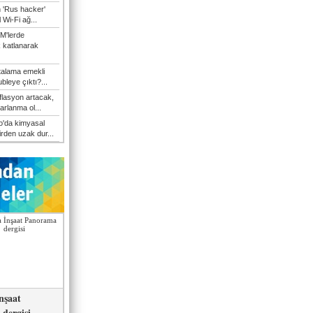
n 'Rus hacker'
l Wi-Fi ağ...
M'lerde
k katlanarak
talama emekli
bleye çıktı?...
flasyon artacak,
arlanma ol...
'da kimyasal
irden uzak dur...
nşaat
dergisi