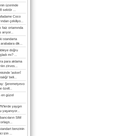
enin üzerinde
 sektör ...
i Madame Coco
ndan çekiliyo...
 faiz ortamında
 arıyor...
ki standarta
arabalara dik...
ubleye doğru
ladı mı? ...
ra para aklama
ılın zirves...
isinde 'askerî
lığı' beli...
nay: Şeremetyevo
e özell...
 en güzel
N'lerde yaygın
u yaşanıyor...
bancıların SIM
orlaştı...
tandart benzinin
i izin ...