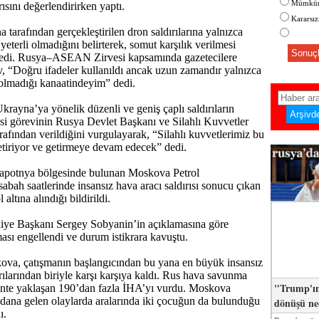
Mümkün
rısını değerlendirirken yaptı.
Kararsı
 tarafından gerçekleştirilen dron saldırılarına yalnızca
 yeterli olmadığını belirterek, somut karşılık verilmesi
Sonuçl
yledi. Rusya–ASEAN Zirvesi kapsamında gazetecilere
 “Doğru ifadeler kullanıldı ancak uzun zamandır yalnızca
i olmadığı kanaatindeyim” dedi.
krayna’ya yönelik düzenli ve geniş çaplı saldırıların
esi görevinin Rusya Devlet Başkanı ve Silahlı Kuvvetler
afından verildiğini vurgulayarak, “Silahlı kuvvetlerimiz bu
etiriyor ve getirmeye devam edecek” dedi.
apotnya bölgesinde bulunan Moskova Petrol
sabah saatlerinde insansız hava aracı saldırısı sonucu çıkan
altına alındığı bildirildi.
ye Başkanı Sergey Sobyanin’in açıklamasına göre
ası engellendi ve durum istikrara kavuştu.
va, çatışmanın başlangıcından bu yana en büyük insansız
ırılarından biriyle karşı karşıya kaldı. Rus hava savunma
"Trump'ın
kente yaklaşan 190’dan fazla İHA’yı vurdu. Moskova
dana gelen olaylarda aralarında iki çocuğun da bulunduğu
dönüşü n
ı.