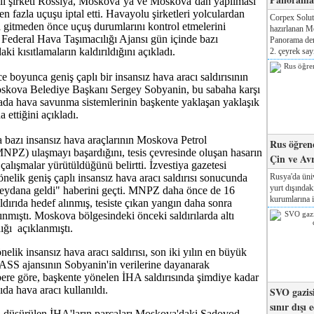
ğlı şirketi Rossiya, Moskova’ya ve Moskova’dan yapılması
n fazla uçuşu iptal etti. Havayolu şirketleri yolculardan
Corpex Solut
 gitmeden önce uçuş durumlarını kontrol etmelerini
hazırlanan M
 Federal Hava Taşımacılığı Ajansı gün içinde bazı
Panorama der
ki kısıtlamaların kaldırıldığını açıkladı.
2. çeyrek sayı
 boyunca geniş çaplı bir insansız hava aracı saldırısının
oskova Belediye Başkanı Sergey Sobyanin, bu sabaha karşı
ada hava savunma sistemlerinin başkente yaklaşan yaklaşık
 ettiğini açıkladı.
 bazı insansız hava araçlarının Moskova Petrol
Rus öğrenc
MNPZ) ulaşmayı başardığını, tesis çevresinde oluşan hasarın
Çin ve Av
 çalışmalar yürütüldüğünü belirtti. İzvestiya gazetesi
Rusya'da üniv
elik geniş çaplı insansız hava aracı saldırısı sonucunda
yurt dışında
dana geldi" haberini geçti. MNPZ daha önce de 16
kurumlarına il
ldırıda hedef alınmış, tesiste çıkan yangın daha sonra
lınmıştı. Moskova bölgesindeki önceki saldırılarda altı
ığı açıklanmıştı.
lik insansız hava aracı saldırısı, son iki yılın en büyük
 TASS ajansının Sobyanin'in verilerine dayanarak
ere göre, başkente yönelen İHA saldırısında şimdiye kadar
da hava aracı kullanıldı.
SVO gazisi
sınır dışı 
da düşürülen İHA'ların parçaları Moskova'daki Sadovod