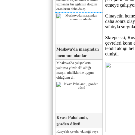
uzmanlar bu eğilimin doğum
etmeye çalışıyor
oranlarını daha da aş...
Cinayetin hemen
daha sonra olayl
sıfatıyla sorgul
Skrepetski, Rus
çevreleri konu 
Moskova'da maaşından
tehdit aldığı be
etmişti.
memnun olanlar
Moskova'da çalışanların
yalnızca yüzde 4'ü aldığı
maaşın niteliklerine uygun
olduğunu d...
Kvas: Pahalandı,
gözden düştü
Rusya'da çavdar ekmeği veya