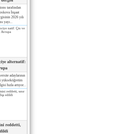
ions tarafından
oskova İnşaat
gisinin 2026 yılı
sı yayı...
iye alternatif:
rupa
ersite adaylarının
ki yükseköğretim
gisi hızla artıyor...
ni reddetti,
edildi