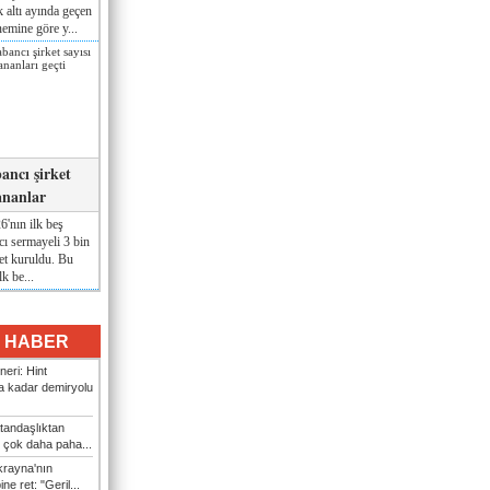
lk altı ayında geçen
nemine göre y...
ancı şirket
ananlar
'nın ilk beş
ı sermayeli 3 bin
et kuruldu. Bu
lk be...
I HABER
eri: Hint
 kadar demiryolu
tandaşlıktan
 çok daha paha...
rayna'nın
ine ret: "Geril...