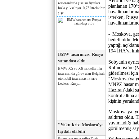
Aeroflot ve ba
restoranlarda şişe su fiyatları
planlanan 170’te
hızla yükseliyor. 0,75 litrelik bir
havalimanlarına
şişe ...
isterken, Rusya
havalimanlarında
- Moskova, gece
hedefi oldu. M
yaptığı açıklam
194 İHA’yı imha
BMW tasarımcısı Rusya
vatandaşı oldu
Sobyanin ayrıca
Rafinerisi’ne (
BMW X5 ve X6 modellerinin
giderilmesi için
tasarımında görev alan Belçikalı
"Moskova'ya yön
otomobil tasarımcısı Pierre
Leclerc, Rusy...
MNPZ hasar mey
Haziran’daki sa
kontrol altına a
kişinin yaraland
Moskova'ya yöne
saldırısı oldu.
yayımladığı hab
"Yakıt krizi Moskova'ya
görülmemiş sayı
faydalı olabilir
Saldırı sırasın
Rusya’nın uzun yıllar Türk