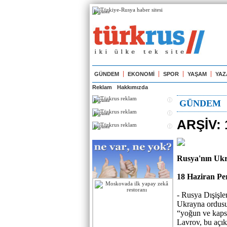
Реклама
GÜNDEM
EKONOMİ
SPOR
YAŞAM
YAZ
Reklam
Hakkımızda
Реклама
GÜNDEM
Реклама
ARŞİV: 
Реклама
Rusya'nın Ukr
18 Haziran P
- Rusya Dışişle
Ukrayna ordusu
“yoğun ve kapsa
Lavrov, bu açı