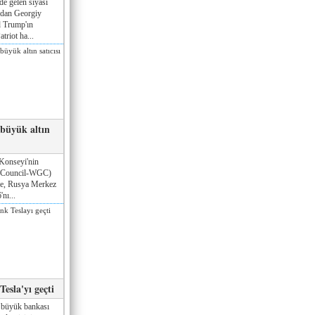
de gelen siyasi
ndan Georgiy
 Trump'ın
triot ha...
 büyük altın
Konseyi'nin
 Council-WGC)
öre, Rusya Merkez
nı...
esla'yı geçti
 büyük bankası