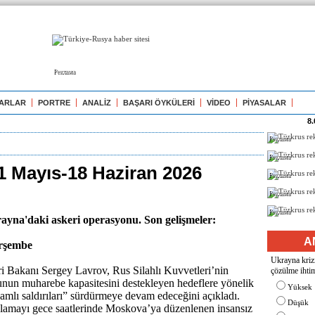
Реклама
ARLAR
PORTRE
ANALİZ
BAŞARI ÖYKÜLERİ
VİDEO
PİYASALAR
8.
Реклама
Реклама
1 Mayıs-18 Haziran 2026
Реклама
Реклама
Реклама
ayna'daki askeri operasyonu. Son gelişmeler:
A
erşembe
Ukrayna krizi
ri Bakanı Sergey Lavrov, Rus Silahlı Kuvvetleri’nin
çözülme ihtim
nun muharebe kapasitesini destekleyen hedeflere yönelik
Yüksek
mlı saldırıları” sürdürmeye devam edeceğini açıkladı.
Düşük
klamayı gece saatlerinde Moskova’ya düzenlenen insansız