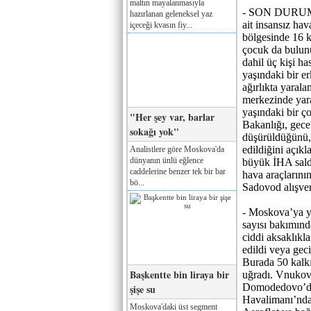
maltın mayalanmasıyla
- SON DURUM: 
hazırlanan geleneksel yaz
ait insansız ha
içeceği kvasın fiy...
bölgesinde 16 ki
çocuk da bulun
dahil üç kişi h
yaşındaki bir er
ağırlıkta yaral
merkezinde yara
yaşındaki bir ç
"Her şey var, barlar
Bakanlığı, gec
sokağı yok"
düşürüldüğünü,
edildiğini açıkl
Analistlere göre Moskova'da
dünyanın ünlü eğlence
büyük İHA saldır
caddelerine benzer tek bir bar
hava araçlarını
bö...
Sadovod alışver
- Moskova’ya y
sayısı bakımınd
ciddi aksaklıkl
edildi veya gec
Burada 50 kalkı
Başkentte bin liraya bir
uğradı. Vnukovo
Domodedovo’da 1
şişe su
Havalimanı’nda d
Moskova'daki üst segment