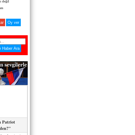
 değil
zım
ar
 Patriot
eden?"