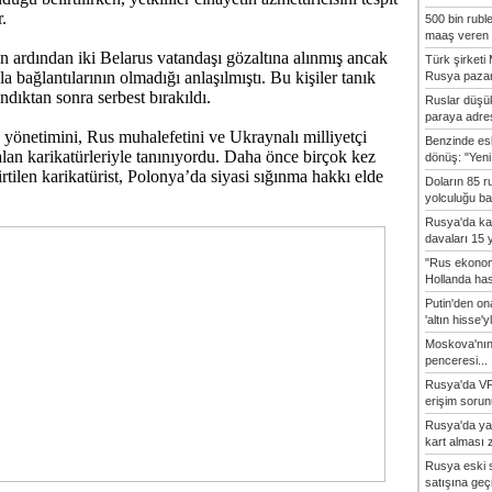
.
500 bin rubl
maaş veren 8
 ardından iki Belarus vatandaşı gözaltına alınmış ancak
Türk şirket
a bağlantılarının olmadığı anlaşılmıştı. Bu kişiler tanık
Rusya pazarı
andıktan sonra serbest bırakıldı.
Ruslar düşük
paraya adres
 yönetimini, Rus muhalefetini ve Ukraynalı milliyetçi
Benzinde es
alan karikatürleriyle tanınıyordu. Daha önce birçok kez
dönüş: "Yeni 
lirtilen karikatürist, Polonya’da siyasi sığınma hakkı elde
Doların 85 r
yolculuğu baş
Rusya'da ka
davaları 15 y
"Rus ekonom
Hollanda hasta
Putin'den o
'altın hisse'yl
Moskova'nın
penceresi...
Rusya'da VP
erişim sorun
Rusya'da ya
kart alması z
Rusya eski s
satışına geçic