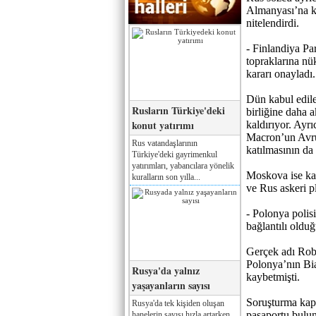
Almanyası’na kar
nitelendirdi.
- Finlandiya Pa
topraklarına nü
kararı onayladı.
Dün kabul edil
Rusların Türkiye'deki
birliğine daha 
konut yatırımı
kaldırıyor. Ay
Macron’un Avrup
Rus vatandaşlarının
katılmasının da
Türkiye'deki gayrimenkul
yatırımları, yabancılara yönelik
Moskova ise kar
kuralların son yılla...
ve Rus askeri p
- Polonya polis
bağlantılı olduğ
Gerçek adı Rob
Polonya’nın Bia
Rusya'da yalnız
kaybetmişti.
yaşayanların sayısı
Soruşturma kaps
Rusya'da tek kişiden oluşan
pasaportu bulund
hanelerin sayısı hızla artarken