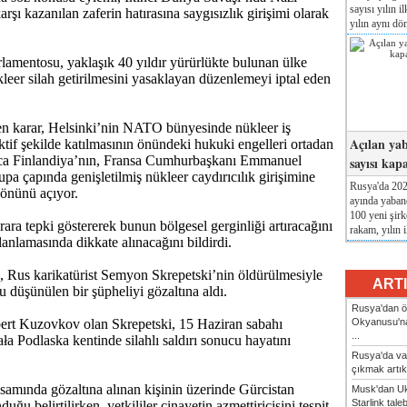
sayısı yılın i
şı kazanılan zaferin hatırasına saygısızlık girişimi olarak
yılın aynı dö
rlamentosu, yaklaşık 40 yıldır yürürlükte bulunan ülke
kleer silah getirilmesini yasaklayan düzenlemeyi iptal eden
en karar, Helsinki’nin NATO bünyesinde nükleer iş
Açılan yab
aktif şekilde katılmasının önündeki hukuki engelleri ortadan
rıca Finlandiya’nın, Fransa Cumhurbaşkanı Emmanuel
sayısı kap
a çapında genişletilmiş nükleer caydırıcılık girişimine
Rusya'da 2026
 önünü açıyor.
ayında yabanc
100 yeni şirk
ara tepki göstererek bunun bölgesel gerginliği artıracağını
rakam, yılın i
lanlamasında dikkate alınacağını bildirdi.
i, Rus karikatürist Semyon Skrepetski’nin öldürülmesiyle
ART
u düşünülen bir şüpheliyi gözaltına aldı.
Rusya'dan ön
Okyanusu'na
ert Kuzovkov olan Skrepetski, 15 Haziran sabahı
...
ła Podlaska kentinde silahlı saldırı sonucu hayatını
Rusya'da va
çıkmak artık
amında gözaltına alınan kişinin üzerinde Gürcistan
Musk'dan Uk
Starlink taleb
uğu belirtilirken, yetkililer cinayetin azmettiricisini tespit