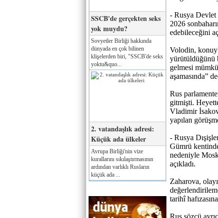
- Rusya Devlet
SSCB'de gerçekten seks
2026 sonbaharın
yok muydu?
edebileceğini aç
Sovyetler Birliği hakkında
dünyada en çok bilinen
Volodin, konuyl
klişelerden biri, "SSCB'de seks
yürütüldüğünü b
yoktu&quo...
gelmesi mümkün
aşamasında” de
Rus parlamente
gitmişti. Heyet
Vladimir İsakov
yapılan görüşme
2. vatandaşlık adresi:
- Rusya Dışişl
Küçük ada ülkeler
Gümrü kentindek
Avrupa Birliği'nin vize
nedeniyle Mosko
kurallarını sıkılaştırmasının
açıkladı.
ardından varlıklı Rusların
küçük ada ...
Zaharova, olayı
değerlendirilem
tarihî hafızasın
Rus sözcü ayrı