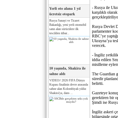
- Rusya ile Ukr
Yerli oto alana 1 yıl
karşılıklı olara
ücretsiz otopark
gerçekleştiriliyo
Rusya Sanayi ve Ticaret
Bakanlığı, yeni yerli otomobil
Rusya Devlet Du
satın alan sürücülere ilk
parlamenter koo
tescilden itibar...
RBC’ye yaptığı 
Ukrayna’ya tesl
verecek.
- İngiliz yetkil
iddia edilen Smy
misilleme eylem
10 yaşında, Shakira ile
sahne aldı
The Guardian g
süredir planland
VIDEO// 2026 FIFA Dünya
belirtti.
Kupası finalinin devre arasında
sahne alan Kolombiyalı yıldız
Gazeteye konuşa
Shakira'ya, dans ...
gerektiren bir 
Şimdi ise Rusya
İngiliz askeri 
bölgesinde orta