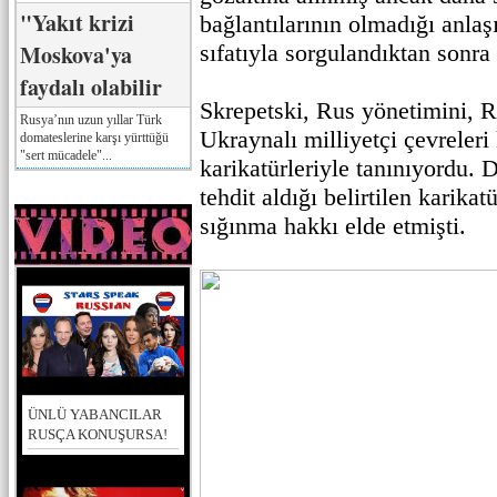
"Yakıt krizi
bağlantılarının olmadığı anlaşı
Moskova'ya
sıfatıyla sorgulandıktan sonra 
faydalı olabilir
Skrepetski, Rus yönetimini, R
Rusya’nın uzun yıllar Türk
Ukraynalı milliyetçi çevreleri
domateslerine karşı yürttüğü
"sert mücadele"...
karikatürleriyle tanınıyordu.
tehdit aldığı belirtilen karikat
sığınma hakkı elde etmişti.
ÜNLÜ YABANCILAR
RUSÇA KONUŞURSA!