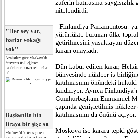
zaferin hatırasına saygısızlık 
nitelendirdi.
- Finlandiya Parlamentosu, yak
"Her şey var,
yürürlükte bulunan ülke toprak
barlar sokağı
getirilmesini yasaklayan düze
yok"
kararı onayladı.
Analistlere göre Moskova'da
dünyanın ünlü eğlence
Dün kabul edilen karar, Hels
caddelerine benzer tek bir bar
bö...
bünyesinde nükleer iş birliğin
katılmasının önündeki hukuki 
kaldırıyor. Ayrıca Finlandiya’
Cumhurbaşkanı Emmanuel Ma
çapında genişletilmiş nükleer 
Başkentte bin
katılmasının da önünü açıyor.
liraya bir şişe su
Moskova ise karara tepki gös
Moskova'daki üst segment
restoranlarda şişe su fiyatları