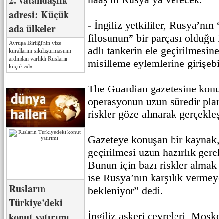
2. vatandaşlık
adresi: Küçük
- İngiliz yetkililer, Rusya’nın
ada ülkeler
filosunun” bir parçası olduğu
Avrupa Birliği'nin vize
adlı tankerin ele geçirilmesine
kurallarını sıkılaştırmasının
ardından varlıklı Rusların
misilleme eylemlerine girişeb
küçük ada ...
The Guardian gazetesine konu
operasyonun uzun süredir planl
riskler göze alınarak gerçekleşt
Gazeteye konuşan bir kaynak,
geçirilmesi uzun hazırlık gere
Bunun için bazı riskler almak
ise Rusya’nın karşılık vermey
Rusların
bekleniyor” dedi.
Türkiye'deki
konut yatırımı
İngiliz askeri çevreleri, Mosk