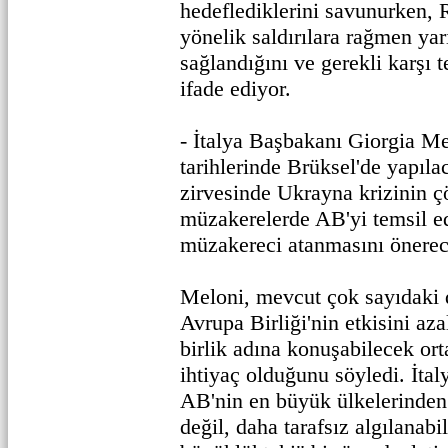
hedeflediklerini savunurken, R
yönelik saldırılara rağmen ya
sağlandığını ve gerekli karşı t
ifade ediyor.
- İtalya Başbakanı Giorgia M
tarihlerinde Brüksel'de yapıla
zirvesinde Ukrayna krizinin 
müzakerelerde AB'yi temsil ed
müzakereci atanmasını önerece
Meloni, mevcut çok sayıdaki 
Avrupa Birliği'nin etkisini aza
birlik adına konuşabilecek ort
ihtiyaç olduğunu söyledi. İtal
AB'nin en büyük ülkelerinden 
değil, daha tarafsız algılanabi