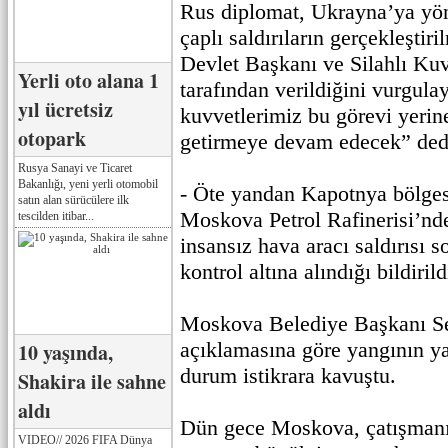
Rus diplomat, Ukrayna’ya yön
çaplı saldırıların gerçekleşti
Devlet Başkanı ve Silahlı Ku
Yerli oto alana 1
tarafından verildiğini vurgulay
yıl ücretsiz
kuvvetlerimiz bu görevi yerine
otopark
getirmeye devam edecek” ded
Rusya Sanayi ve Ticaret
Bakanlığı, yeni yerli otomobil
- Öte yandan Kapotnya bölge
satın alan sürücülere ilk
Moskova Petrol Rafinerisi’nde
tescilden itibar...
insansız hava aracı saldırısı 
kontrol altına alındığı bildirild
Moskova Belediye Başkanı Se
açıklamasına göre yangının ya
10 yaşında,
durum istikrara kavuştu.
Shakira ile sahne
aldı
Dün gece Moskova, çatışmanı
VIDEO// 2026 FIFA Dünya