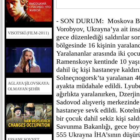
- SON DURUM: Moskova Böl
Vorobyov, Ukrayna’ya ait insa
VISOTSKİ (FILM-2011)
gece düzenlediği saldırılar 
bölgesinde 16 kişinin yaraland
Yaralananlar arasında iki çoc
Ramenskoye kentinde 10 yaşın
dahil üç kişi hastaneye kaldırı
Solneçnogorsk’ta yaralanan 46
AGLAYA ŞİLOVSKAYA:
ayakta müdahale edildi. Lyuber
OLMAYAN ŞEHİR
ağırlıkta yaralanırken, Dzerj
Sadovod alışveriş merkezinde 
hastaneye sevk edildi. Kotelni
bir çocuk dahil sekiz kişi sal
Savunma Bakanlığı, gece boy
555 Ukrayna İHA’sının düşürü
EFSANE SOVYET