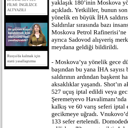
yaklaşık 180’inin Moskova yö
FİLMİ: İNGİLİZCE
açıkladı. Yetkililer, bunun son
ALTYAZILI
yönelik en büyük İHA saldırısı
Saldırılar sırasında bazı insan
Moskova Petrol Rafinerisi’ne 
ayrıca Sadovod alışveriş merk
meydana geldiği bildirildi.
Rusya'da kalmak için
- Moskova’ya yönelik gece dü
statü yasallaştırma
başından bu yana İHA sayısı
saldırının ardından başkent h
aksaklıklar yaşandı. Shot’ın a
527 uçuş iptal edildi veya geci
Şeremetyevo Havalimanı’nda 
kalkış ve 60 varış seferi iptal
gecikmeye uğradı. Vnukovo’da 
133 sefer ertelendi. Domoded