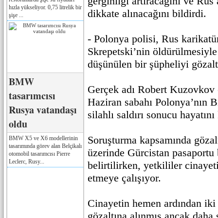
gerginliği artıracağını ve Rus
hızla yükseliyor. 0,75 litrelik bir
dikkate alınacağını bildirdi.
şişe ...
- Polonya polisi, Rus karikat
Skrepetski’nin öldürülmesiyle
düşünülen bir şüpheliyi gözalt
BMW
Gerçek adı Robert Kuzovkov o
tasarımcısı
Haziran sabahı Polonya’nın B
Rusya vatandaşı
silahlı saldırı sonucu hayatını
oldu
Soruşturma kapsamında gözalt
BMW X5 ve X6 modellerinin
tasarımında görev alan Belçikalı
üzerinde Gürcistan pasaportu
otomobil tasarımcısı Pierre
Leclerc, Rusy...
belirtilirken, yetkililer cinayet
etmeye çalışıyor.
Cinayetin hemen ardından iki
gözaltına alınmış ancak daha 