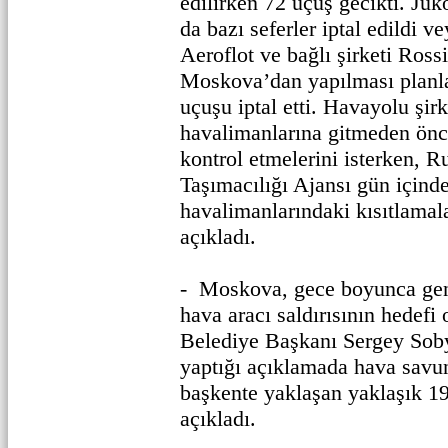
edilirken 72 uçuş gecikti. Ju
da bazı seferler iptal edildi v
Aeroflot ve bağlı şirketi Ros
Moskova’dan yapılması planla
uçuşu iptal etti. Havayolu şirk
havalimanlarına gitmeden önc
kontrol etmelerini isterken, 
Taşımacılığı Ajansı gün içind
havalimanlarındaki kısıtlamala
açıkladı.
- Moskova, gece boyunca geni
hava aracı saldırısının hedef
Belediye Başkanı Sergey Soby
yaptığı açıklamada hava savu
başkente yaklaşan yaklaşık 19
açıkladı.