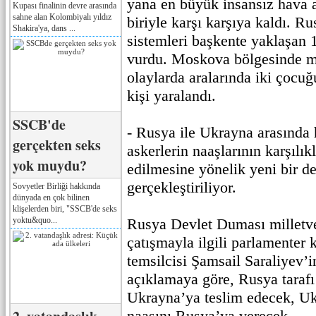
yana en büyük insansız hava a
Kupası finalinin devre arasında
sahne alan Kolombiyalı yıldız
biriyle karşı karşıya kaldı. 
Shakira'ya, dans ...
sistemleri başkente yaklaşan 
vurdu. Moskova bölgesinde 
olaylarda aralarında iki çocu
kişi yaralandı.
SSCB'de
- Rusya ile Ukrayna arasında
gerçekten seks
askerlerin naaşlarının karşılık
yok muydu?
edilmesine yönelik yeni bir d
gerçekleştiriliyor.
Sovyetler Birliği hakkında
dünyada en çok bilinen
klişelerden biri, "SSCB'de seks
yoktu&quo...
Rusya Devlet Duması milletve
çatışmayla ilgili parlamenter
temsilcisi Şamsail Saraliyev’
açıklamaya göre, Rusya tarafı
Ukrayna’ya teslim edecek, Uk
naaşını Rusya’ya verecek.