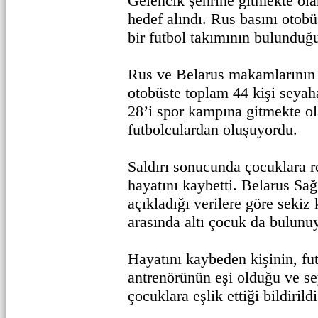
Gelencik şehrine gitmekte ola
hedef alındı. Rus basını otob
bir futbol takımının bulunduğ
Rus ve Belarus makamlarının v
otobüste toplam 44 kişi seyah
28’i spor kampına gitmekte o
futbolculardan oluşuyordu.
Saldırı sonucunda çocuklara r
hayatını kaybetti. Belarus Sağ
açıkladığı verilere göre sekiz 
arasında altı çocuk da bulunu
Hayatını kaybeden kişinin, fu
antrenörünün eşi olduğu ve s
çocuklara eşlik ettiği bildirildi