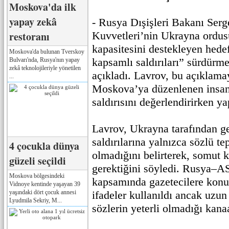
Moskova'da ilk
yapay zekâ
- Rusya Dışişleri Bakanı Serg
restoranı
Kuvvetleri’nin Ukrayna ordu
kapasitesini destekleyen hede
Moskova'da bulunan Tverskoy
kapsamlı saldırıları” sürdür
Bulvarı'nda, Rusya'nın yapay
zekâ teknolojileriyle yönetilen
açıkladı. Lavrov, bu açıklama
...
Moskova’ya düzenlenen insan
saldırısını değerlendirirken ya
Lavrov, Ukrayna tarafından ge
saldırılarına yalnızca sözlü tep
4 çocukla dünya
olmadığını belirterek, somut k
güzeli seçildi
gerektiğini söyledi. Rusya–
Moskova bölgesindeki
kapsamında gazetecilere kon
Vidnoye kentinde yaşayan 39
yaşındaki dört çocuk annesi
ifadeler kullanıldı ancak uzu
Lyudmila Sekriy, M...
sözlerin yeterli olmadığı kan