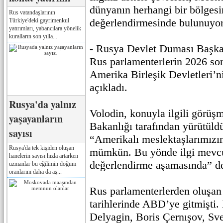
dünyanın herhangi bir bölgesi
Rus vatandaşlarının
değerlendirmesinde bulunuyor
Türkiye'deki gayrimenkul
yatırımları, yabancılara yönelik
kuralların son yılla...
- Rusya Devlet Duması Başka
Rus parlamenterlerin 2026 so
Amerika Birleşik Devletleri’ni
açıkladı.
Rusya'da yalnız
Volodin, konuyla ilgili görüşm
yaşayanların
Bakanlığı tarafından yürütüld
sayısı
“Amerikalı meslektaşlarımızı
Rusya'da tek kişiden oluşan
mümkün. Bu yönde ilgi mevcu
hanelerin sayısı hızla artarken
değerlendirme aşamasında” de
uzmanlar bu eğilimin doğum
oranlarını daha da aş...
Rus parlamenterlerden oluşan
tarihlerinde ABD’ye gitmişti.
Delyagin, Boris Çernışov, Sve