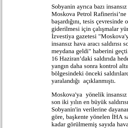
Sobyanin ayrıca bazı insansız
Moskova Petrol Rafinerisi’n
başardığını, tesis çevresinde 
giderilmesi için çalışmalar yür
İzvestiya gazetesi "Moskova'y
insansız hava aracı saldırıs
meydana geldi" haberini geç
16 Haziran’daki saldırıda hede
yangın daha sonra kontrol alt
bölgesindeki önceki saldırılard
yaralandığı açıklanmıştı.
Moskova'ya yönelik insansız h
son iki yılın en büyük saldırı
Sobyanin'in verilerine dayana
göre, başkente yönelen İHA sa
kadar görülmemiş sayıda hava 