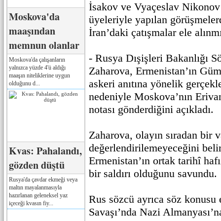
İsakov ve Vyaçeslav Nikonov 
Moskova'da
üyeleriyle yapılan görüşmele
maaşından
İran’daki çatışmalar ele alınmı
memnun olanlar
- Rusya Dışişleri Bakanlığı 
Moskova'da çalışanların
yalnızca yüzde 4'ü aldığı
Zaharova, Ermenistan’ın Güm
maaşın niteliklerine uygun
askeri anıtına yönelik gerçekle
olduğunu d...
nedeniyle Moskova’nın Erivan
notası gönderdiğini açıkladı.
Zaharova, olayın sıradan bir 
değerlendirilemeyeceğini beli
Kvas: Pahalandı,
Ermenistan’ın ortak tarihî hafı
gözden düştü
bir saldırı olduğunu savundu.
Rusya'da çavdar ekmeği veya
maltın mayalanmasıyla
hazırlanan geleneksel yaz
Rus sözcü ayrıca söz konusu 
içeceği kvasın fiy...
Savaşı’nda Nazi Almanyası’na