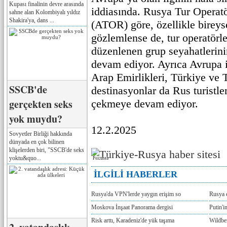
Kupası finalinin devre arasında
iddiasında. Rusya Tur Operatör
sahne alan Kolombiyalı yıldız
Shakira'ya, dans ...
(ATOR) göre, özellikle bireyse
gözlemlense de, tur operatörler
düzenlenen grup seyahatlerin
devam ediyor. Ayrıca Avrupa il
Arap Emirlikleri, Türkiye ve 
SSCB'de
destinasyonlar da Rus turistle
gerçekten seks
çekmeye devam ediyor.
yok muydu?
12.2.2025
Sovyetler Birliği hakkında
dünyada en çok bilinen
klişelerden biri, "SSCB'de seks
yoktu&quo...
Реклама
İLGİLİ HABERLER
Rusya'da VPN'lerde yaygın erişim so
Rusya e
Moskova İnşaat Panorama dergisi
Putin'
Risk arttı, Karadeniz'de yük taşıma
Wildber