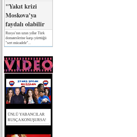
"Yakıt krizi
Moskova'ya
faydalı olabilir
Rusya’nın uzun yıllar Türk
domateslerine karşı yürttüğü
"sert mücadele"...
ÜNLÜ YABANCILAR
RUSÇA KONUŞURSA!