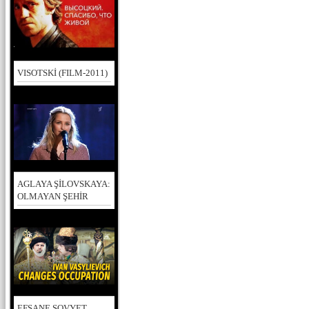
VISOTSKİ (FILM-2011)
AGLAYA ŞİLOVSKAYA:
OLMAYAN ŞEHİR
EFSANE SOVYET