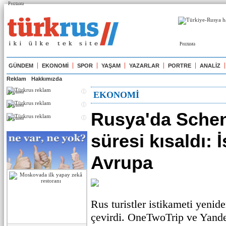
Реклама
Реклама
GÜNDEM
EKONOMİ
SPOR
YAŞAM
YAZARLAR
PORTRE
ANALİZ
Reklam
Hakkımızda
Реклама
EKONOMİ
Реклама
Rusya'da Sche
Реклама
süresi kısaldı: 
Avrupa
Rus turistler istikameti yenid
çevirdi. OneTwoTrip ve Yande