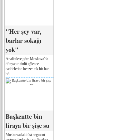
"Her şey var,
barlar sokağı
yok"
Analistlere göre Moskova'da
dünyanın ünlü eğlence
caddelerine benzer tek bir bar
bö...
Başkentte bin
liraya bir şişe su
Moskova'daki üst segment
restoranlarda şişe su fiyatları