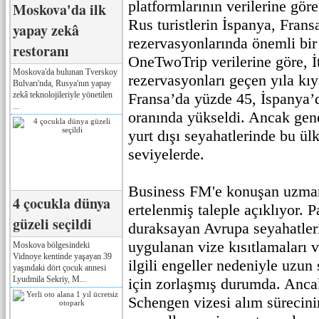
platformlarının verilerine gö
Moskova'da ilk
Rus turistlerin İspanya, Fransa
yapay zekâ
rezervasyonlarında önemli bir 
restoranı
OneTwoTrip verilerine göre, İt
Moskova'da bulunan Tverskoy
rezervasyonları geçen yıla kı
Bulvarı'nda, Rusya'nın yapay
zekâ teknolojileriyle yönetilen
Fransa’da yüzde 45, İspanya’
...
oranında yükseldi. Ancak gene
yurt dışı seyahatlerinde bu ül
seviyelerde.
Business FM'e konuşan uzmanl
4 çocukla dünya
ertelenmiş taleple açıklıyor.
güzeli seçildi
duraksayan Avrupa seyahatler
uygulanan vize kısıtlamaları v
Moskova bölgesindeki
Vidnoye kentinde yaşayan 39
ilgili engeller nedeniyle uzun 
yaşındaki dört çocuk annesi
Lyudmila Sekriy, M...
için zorlaşmış durumda. Anc
Schengen vizesi alım sürecin