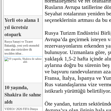
normalleşmesi ve ret oranları
Rusların Avrupa tatillerine dö
Seyahat rotalarının yeniden b
Yerli oto alana 1
seçeneklerinin artması da bu e
yıl ücretsiz
Rusya Turizm Endüstrisi Birliği
otopark
Avrupa’da geçirmek isteyen v
Rusya Sanayi ve Ticaret
rezervasyonlarını erkenden ya
Bakanlığı, yeni yerli otomobil
satın alan sürücülere ilk
bulunuyor. Uzmanlara göre, ş
tescilden itibar...
yaklaşık 1,5-2 hafta içinde al
aylarına doğru bu sürenin beş
ve başvuru randevularının aza
Fransa, İtalya, İspanya ve Yun
Rus vatandaşlarına vize verme
10 yaşında,
istikrarlı yürüttüğü belirtiliyor
Shakira ile sahne
aldı
Öte yandan, turizm sektöründ
Avrupa’ya olan ilginin hala sı
VIDEO// 2026 FIFA Dünya