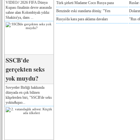
VIDEO// 2026 FIFA Dünya
Türk şirketi Madame Coco Rusya paza
Ruslar 
Kupası finalinin devre arasında
Benzinde eski standarta dönüş: "Yen
Doların
sahne alan Kolombiyalı yıldız
Shakira'ya, dans ...
Rusya'da kara para aklama davaları
"Rus e
SSCB'de
gerçekten seks
yok muydu?
Sovyetler Birliği hakkında
dünyada en çok bilinen
klişelerden biri, "SSCB'de seks
yoktu&quo...