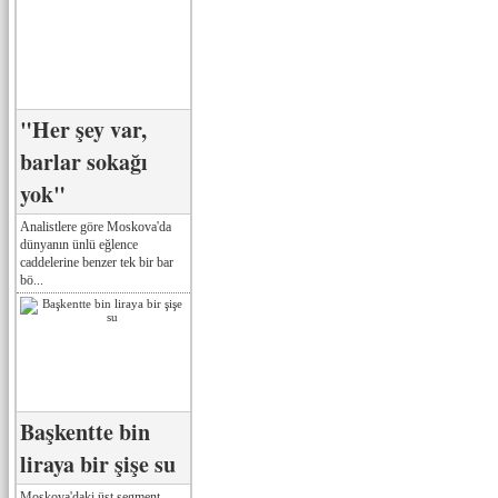
"Her şey var,
barlar sokağı
yok"
Analistlere göre Moskova'da
dünyanın ünlü eğlence
caddelerine benzer tek bir bar
bö...
Başkentte bin
liraya bir şişe su
Moskova'daki üst segment