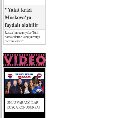
"Yakıt krizi
Moskova'ya
faydalı olabilir
Rusya’nın uzun yıllar Türk
domateslerine karşı yürttüğü
"sert mücadele"...
ÜNLÜ YABANCILAR
RUSÇA KONUŞURSA!