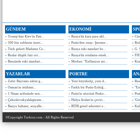
GÜNDEM
EKONOMİ
SP
» Trump'dan Kiev'in Patr...
» Rusya'da kara para akl...
» Cün
» 500 bin rublenin üzeri...
» Putin'den onay: Şereme...
» Rol
» Türk şirketi Madame Co...
» Rusya eski standart be...
» G. 
» Ruslar düşük faiz ort...
» Rusya'da ortalama emek...
» FIF
» Benzinde eski standart...
» Merkez: "Enflasyon art...
» Kra
YAZARLAR
PORTRE
AN
» Zafer Bayramı eskisi g...
» Yeni büyükelçi, yeni d...
» Rusy
» Osman'ın mühimi...
» Farklı bir Putin-Erdoğ...
» "En
» 1 Nisan arifesinde son...
» Putin'in sözcüsü Pesko...
» Put
» Çekoslovakyalılaştıram...
» Hülya Arslan'ın çeviri...
» 'Gri
» Banyo bahane, sosyalle...
» RTİB genel sekreteri e...
» Kal
©Copyright Turkrus.com - All Rights Reserved