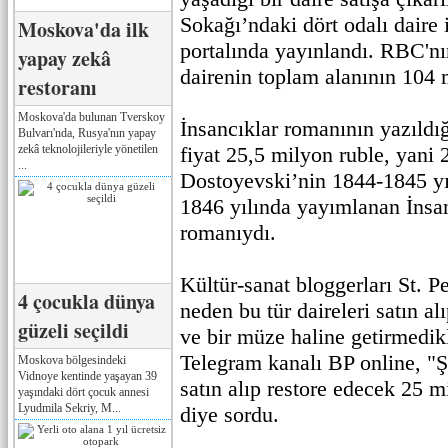
Sokağı’ndaki dört odalı daire i
Moskova'da ilk
portalında yayınlandı. RBC'nı
yapay zekâ
dairenin toplam alanının 104 m
restoranı
Moskova'da bulunan Tverskoy
İnsancıklar romanının yazıldığ
Bulvarı'nda, Rusya'nın yapay
zekâ teknolojileriyle yönetilen
fiyat 25,5 milyon ruble, yani 
...
Dostoyevski’nin 1844-1845 yı
1846 yılında yayımlanan İnsan
romanıydı.
Kültür-sanat bloggerları St. Pe
4 çocukla dünya
neden bu tür daireleri satın al
güzeli seçildi
ve bir müze haline getirmedikl
Telegram kanalı BP online, "Şe
Moskova bölgesindeki
Vidnoye kentinde yaşayan 39
satın alıp restore edecek 25 
yaşındaki dört çocuk annesi
Lyudmila Sekriy, M...
diye sordu.