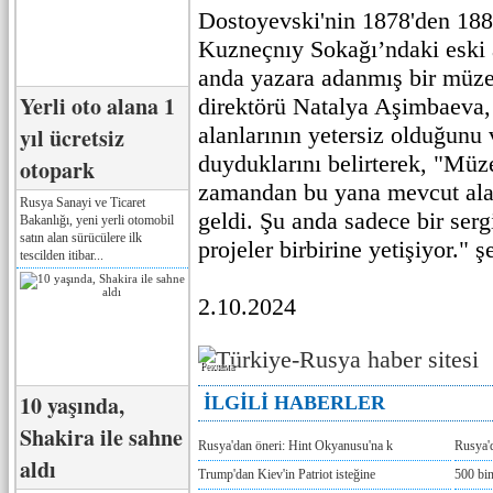
Dostoyevski'nin 1878'den 18
Kuzneçnıy Sokağı’ndaki eski 
anda yazara adanmış bir müz
Yerli oto alana 1
direktörü Natalya Aşimbaeva,
alanlarının yetersiz olduğunu
yıl ücretsiz
duyduklarını belirterek, "Müz
otopark
zamandan bu yana mevcut alan
Rusya Sanayi ve Ticaret
geldi. Şu anda sadece bir ser
Bakanlığı, yeni yerli otomobil
satın alan sürücülere ilk
projeler birbirine yetişiyor." 
tescilden itibar...
2.10.2024
Реклама
10 yaşında,
İLGİLİ HABERLER
Shakira ile sahne
Rusya'dan öneri: Hint Okyanusu'na k
Rusya'd
aldı
Trump'dan Kiev'in Patriot isteğine
500 bin