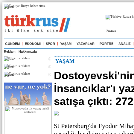
Реклама
Реклама
GÜNDEM
EKONOMİ
SPOR
YAŞAM
YAZARLAR
PORTRE
ANALİZ
Reklam
Hakkımızda
Реклама
YAŞAM
Реклама
Dostoyevski'ni
Реклама
İnsancıklar'ı ya
satışa çıktı: 272
St Petersburg'da Fyodor Miha
yaşadığı bir daire satışa çıkarı