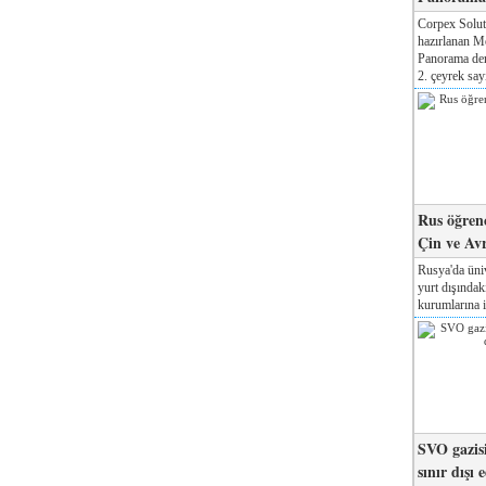
Corpex Solut
hazırlanan M
Panorama der
2. çeyrek sayı
Rus öğrenc
Çin ve Av
Rusya'da üniv
yurt dışında
kurumlarına il
SVO gazisi
sınır dışı 