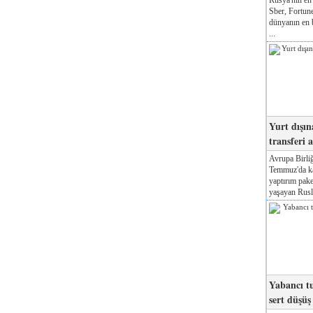
Sber, Fortune
dünyanın en b
...
Yurt dışın
transferi a
Avrupa Birliğ
Temmuz'da kab
yaptırım pake
yaşayan Rusla
Yabancı tu
sert düşüş