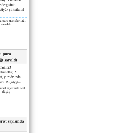
 dergisinin
üyük şirketlerini
a para
ğı sarsıldı
i'nin 23
ul ettiği 21.
ti, yurt dışında
rın en yaygı...
rist sayısında