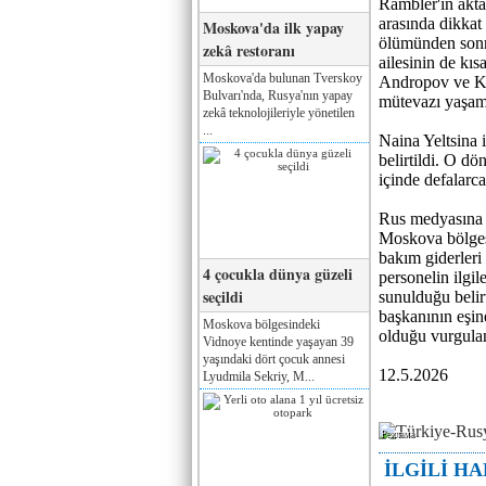
Rambler'in akta
arasında dikkat
Moskova'da ilk yapay
ölümünden sonr
zekâ restoranı
ailesinin de kısa
Moskova'da bulunan Tverskoy
Andropov ve Ko
Bulvarı'nda, Rusya'nın yapay
mütevazı yaşam 
zekâ teknolojileriyle yönetilen
...
Naina Yeltsina i
belirtildi. O d
içinde defalarc
Rus medyasına g
Moskova bölges
bakım giderleri
4 çocukla dünya güzeli
personelin ilgil
seçildi
sunulduğu belir
başkanının eşin
Moskova bölgesindeki
olduğu vurgula
Vidnoye kentinde yaşayan 39
yaşındaki dört çocuk annesi
12.5.2026
Lyudmila Sekriy, M...
Реклама
İLGİLİ H