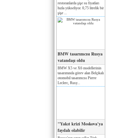
restoranlarda şişe su fiyatları
hızla yükseliyor. 0,75 litrelik bir
şişe ...
BMW tasarımcısı Rusya
vatandaşı oldu
BMW X5 ve X6 modellerinin
tasarımında görev alan Belçikalı
otomobil tasarımcısı Pierre
Leclerc, Rusy...
"Yakıt krizi Moskova'ya
faydalı olabilir
Rusya’nın uzun yıllar Türk