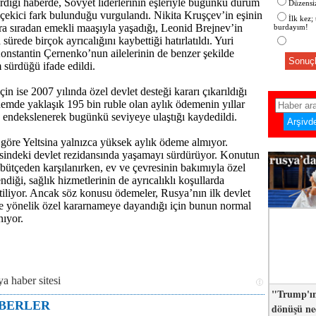
rdığı haberde, Sovyet liderlerinin eşleriyle bugünkü durum
Düzensiz
 çekici fark bulunduğu vurgulandı. Nikita Kruşçev’in eşinin
İlk kez;
a sıradan emekli maaşıyla yaşadığı, Leonid Brejnev’in
burdayım!
 sürede birçok ayrıcalığını kaybettiği hatırlatıldı. Yuri
nstantin Çernenko’nun ailelerinin de benzer şekilde
Sonuçl
sürdüğü ifade edildi.
çin ise 2007 yılında özel devlet desteği kararı çıkarıldığı
önemde yaklaşık 195 bin ruble olan aylık ödemenin yıllar
a endekslenerek bugünkü seviyeye ulaştığı kaydedildi.
öre Yeltsina yalnızca yüksek aylık ödeme almıyor.
indeki devlet rezidansında yaşamayı sürdürüyor. Konutun
 bütçeden karşılanırken, ev ve çevresinin bakımıyla özel
endiği, sağlık hizmetlerinin de ayrıcalıklı koşullarda
tiliyor. Ancak söz konusu ödemeler, Rusya’nın ilk devlet
e yönelik özel kararnameye dayandığı için bunun normal
nıyor.
"Trump'ın
ABERLER
dönüşü n