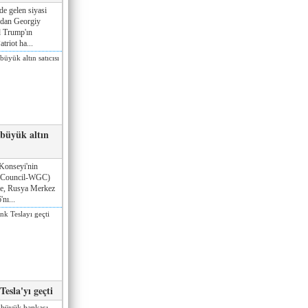
de gelen siyasi
ndan Georgiy
 Trump'ın
triot ha...
 büyük altın
Konseyi'nin
 Council-WGC)
öre, Rusya Merkez
nı...
esla'yı geçti
 büyük bankası