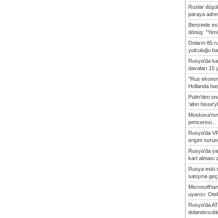
Ruslar düşük
paraya adres
Benzinde es
dönüş: "Yeni 
Doların 85 r
yolculuğu baş
Rusya'da ka
davaları 15 y
"Rus ekonom
Hollanda hasta
Putin'den o
'altın hisse'yl
Moskova'nın
penceresi...
Rusya'da VP
erişim sorun
Rusya'da ya
kart alması z
Rusya eski s
satışına geçic
Microsoft'ta
uyarısı: Otel
Rusya'da AT
dolandırıcılı