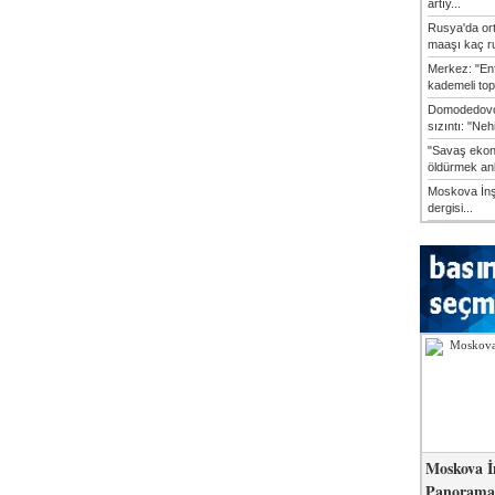
artıy...
Rusya'da or
maaşı kaç ru
Merkez: "En
kademeli top
Domodedovo
sızıntı: "Neh
"Savaş ekon
öldürmek anl
Moskova İn
dergisi...
Moskova İ
Panorama 