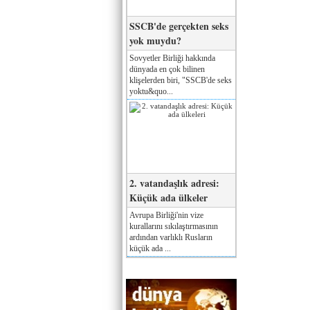
SSCB'de gerçekten seks
yok muydu?
Sovyetler Birliği hakkında
dünyada en çok bilinen
klişelerden biri, "SSCB'de seks
yoktu&quo...
2. vatandaşlık adresi:
Küçük ada ülkeler
Avrupa Birliği'nin vize
kurallarını sıkılaştırmasının
ardından varlıklı Rusların
küçük ada ...