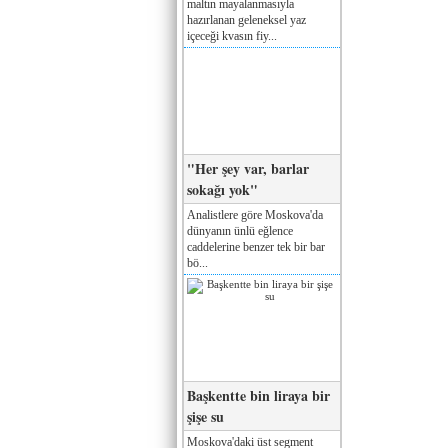
maltın mayalanmasıyla
hazırlanan geleneksel yaz
içeceği kvasın fiy...
"Her şey var, barlar
sokağı yok"
Analistlere göre Moskova'da
dünyanın ünlü eğlence
caddelerine benzer tek bir bar
bö...
Başkentte bin liraya bir
şişe su
Moskova'daki üst segment