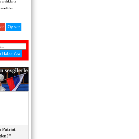
 aralıklarla
 tesadüfen
ar
 Patriot
eden?"