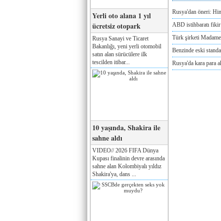
Rusya'dan öneri: Hi
Yerli oto alana 1 yıl
ücretsiz otopark
ABD istihbaratı fikir 
Türk şirketi Madam
Rusya Sanayi ve Ticaret
Bakanlığı, yeni yerli otomobil
Benzinde eski standa
satın alan sürücülere ilk
tescilden itibar...
Rusya'da kara para a
10 yaşında, Shakira ile
sahne aldı
VIDEO// 2026 FIFA Dünya
Kupası finalinin devre arasında
sahne alan Kolombiyalı yıldız
Shakira'ya, dans ...