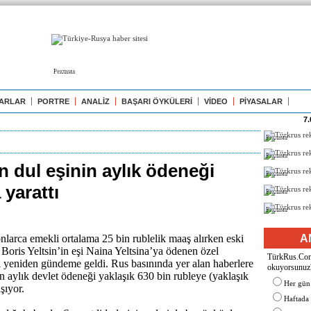
Реклама
ARLAR
PORTRE
ANALİZ
BAŞARI ÖYKÜLERİ
VİDEO
PİYASALAR
7.
Реклама
Реклама
in dul eşinin aylık ödeneği
Реклама
 yarattı
Реклама
Реклама
larca emekli ortalama 25 bin rublelik maaş alırken eski
A
Boris Yeltsin’in eşi Naina Yeltsina’ya ödenen özel
TürkRus.Com'
i yeniden gündeme geldi. Rus basınında yer alan haberlere
okuyorsunuz
ın aylık devlet ödeneği yaklaşık 630 bin rubleye (yaklaşık
Her gün
aşıyor.
Haftada