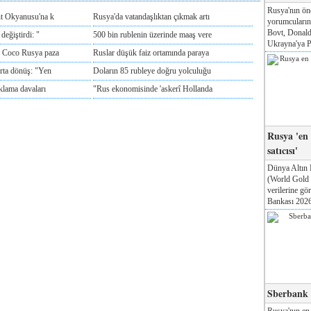
Rusya'nın ön
nt Okyanusu'na k
Rusya'da vatandaşlıktan çıkmak artı
yorumcuları
Bovt, Donald
değiştirdi: "
500 bin rublenin üzerinde maaş vere
Ukrayna'ya Pa
e Coco Rusya paza
Ruslar düşük faiz ortamında paraya
rta dönüş: "Yen
Doların 85 rubleye doğru yolculuğu
klama davaları
"Rus ekonomisinde 'askerî Hollanda
Rusya 'en
satıcısı'
Dünya Altın 
(World Gold
verilerine g
Bankası 2026'
Sberbank T
Rusya'nın en