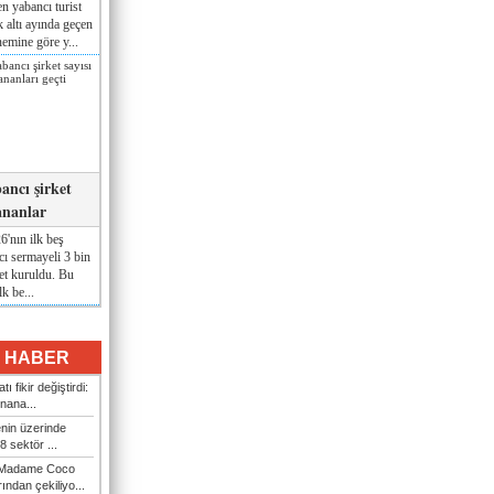
n yabancı turist
lk altı ayında geçen
nemine göre y...
ancı şirket
ananlar
'nın ilk beş
ı sermayeli 3 bin
et kuruldu. Bu
lk be...
I HABER
ı fikir değiştirdi:
nana...
enin üzerinde
 sektör ...
i Madame Coco
ndan çekiliyo...