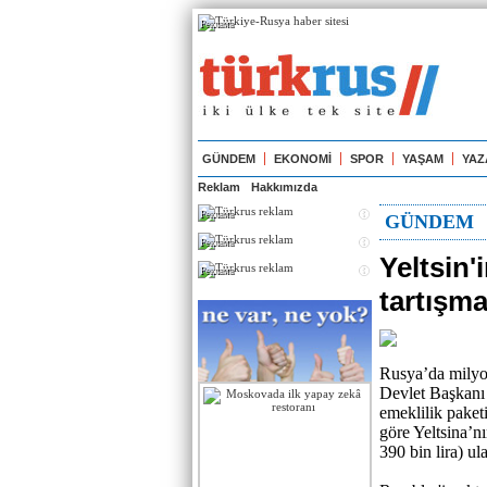
Реклама
GÜNDEM
EKONOMİ
SPOR
YAŞAM
YAZ
Reklam
Hakkımızda
Реклама
GÜNDEM
Реклама
Yeltsin'
Реклама
tartışma
Rusya’da milyon
Devlet Başkanı 
emeklilik paket
göre Yeltsina’n
390 bin lira) ul