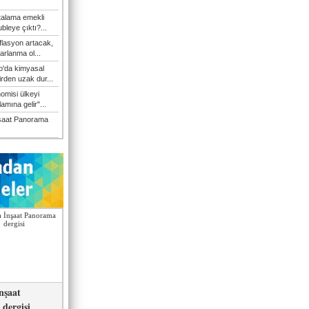
talama emekli
bleye çıktı?...
flasyon artacak,
arlanma ol...
'da kimyasal
irden uzak dur...
omisi ülkeyi
amına gelir"...
şaat Panorama
nşaat
dergisi