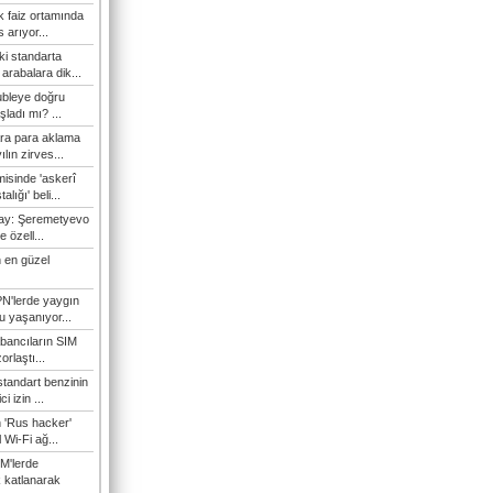
 faiz ortamında
 arıyor...
ki standarta
arabalara dik...
ubleye doğru
ladı mı? ...
ra para aklama
ılın zirves...
isinde 'askerî
lığı' beli...
nay: Şeremetyevo
e özell...
 en güzel
N'lerde yaygın
u yaşanıyor...
bancıların SIM
orlaştı...
tandart benzinin
i izin ...
n 'Rus hacker'
l Wi-Fi ağ...
M'lerde
k katlanarak