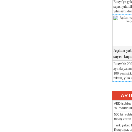
Rusya'ya gele
sayısı yılın i
yılın aynı dö
Açılan yab
sayısı kap
Rusya'da 2026
ayında yabanc
100 yeni şirk
rakam, yılın i
ART
ABD istihbarat
"5. madde sı
500 bin rubl
maaş veren 8
Türk şirket
Rusya pazarı