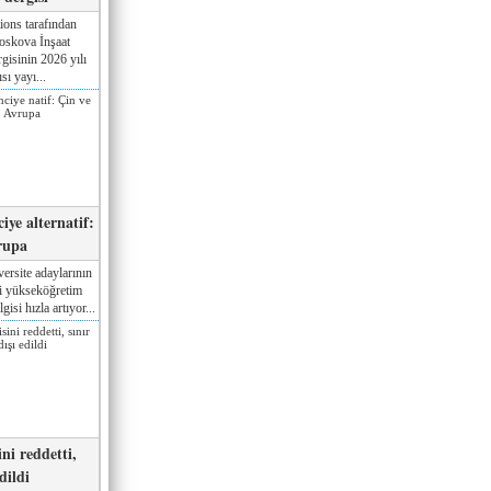
ions tarafından
oskova İnşaat
gisinin 2026 yılı
sı yayı...
iye alternatif:
rupa
ersite adaylarının
ki yükseköğretim
gisi hızla artıyor...
ni reddetti,
edildi