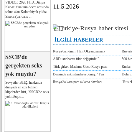
VIDEO// 2026 FIFA Dünya
11.5.2026
Kupası finalinin devre arasında
sahne alan Kolombiyalı yıldız
Shakira'ya, dans ...
Реклама
İLGİLİ HABERLER
Rusya'dan öneri: Hint Okyanusu'na k
Rusya'd
SSCB'de
ABD istihbaratı fikir değiştirdi: "
500 bin
gerçekten seks
Türk şirketi Madame Coco Rusya paza
Ruslar 
yok muydu?
Benzinde eski standarta dönüş: "Yen
Doların
Rusya'da kara para aklama davaları
"Rus e
Sovyetler Birliği hakkında
dünyada en çok bilinen
klişelerden biri, "SSCB'de seks
yoktu&quo...