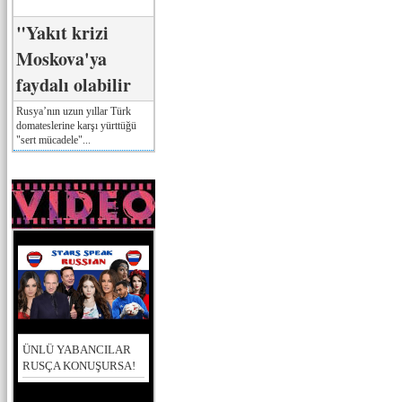
"Yakıt krizi
Moskova'ya
faydalı olabilir
Rusya’nın uzun yıllar Türk
domateslerine karşı yürttüğü
"sert mücadele"...
ÜNLÜ YABANCILAR
RUSÇA KONUŞURSA!