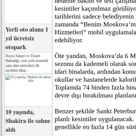
nedenle bakım ve test çalışmal
kesintiler kaçınılmaz görülüyo
tarihlerini sadece belediyenin
zamanda “Benim Moskova’m”
Yerli oto alana 1
Hizmetleri” mobil uygulamala
yıl ücretsiz
edebiliyor.
otopark
Öte yandan, Moskova’da 6 May
Rusya Sanayi ve Ticaret
Bakanlığı, yeni yerli otomobil
sezonu da kademeli olarak so
satın alan sürücülere ilk
idari binalarda, ardından konu
tescilden itibar...
okullar ve hastanelerde kalorif
Toplamda 74 binden fazla bina
devre dışı bırakılması planlan
Benzer şekilde Sankt Peterbur
10 yaşında,
planlı kesintiler uygulanacak.
Shakira ile sahne
genellikle en fazla 14 gün sü
aldı