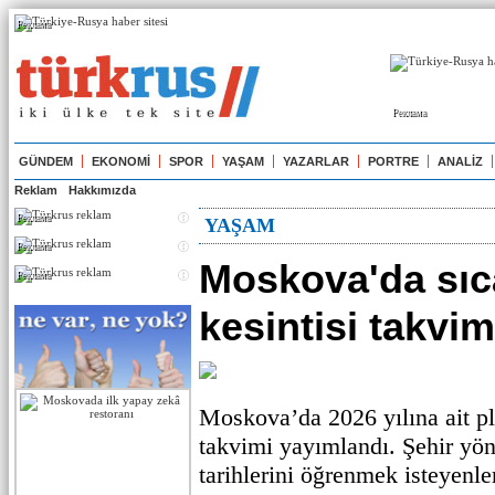
Реклама
Реклама
GÜNDEM
EKONOMİ
SPOR
YAŞAM
YAZARLAR
PORTRE
ANALİZ
Reklam
Hakkımızda
Реклама
YAŞAM
Реклама
Moskova'da sıc
Реклама
kesintisi takvim
Moskova’da 2026 yılına ait pla
takvimi yayımlandı. Şehir yön
tarihlerini öğrenmek isteyenler