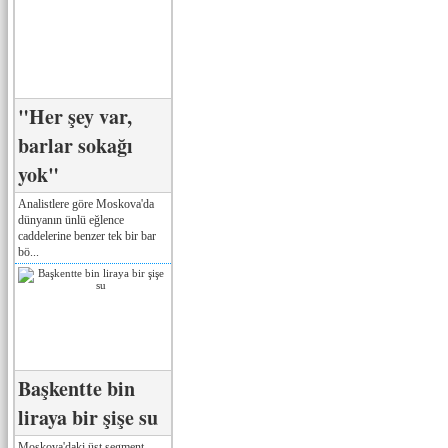
"Her şey var,
barlar sokağı
yok"
Analistlere göre Moskova'da
dünyanın ünlü eğlence
caddelerine benzer tek bir bar
bö...
Başkentte bin
liraya bir şişe su
Moskova'daki üst segment