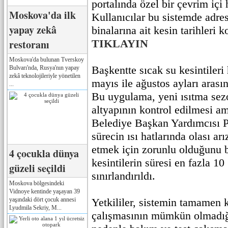
portalında özel bir çevrim içi 
Moskova'da ilk
Kullanıcılar bu sistemde adres
yapay zekâ
binalarına ait kesin tarihleri 
restoranı
TIKLAYIN
Moskova'da bulunan Tverskoy
Başkentte sıcak su kesintileri 
Bulvarı'nda, Rusya'nın yapay
zekâ teknolojileriyle yönetilen
mayıs ile ağustos ayları arasın
...
Bu uygulama, yeni ısıtma sez
altyapının kontrol edilmesi am
Belediye Başkan Yardımcısı P
sürecin ısı hatlarında olası ar
etmek için zorunlu olduğunu be
4 çocukla dünya
kesintilerin süresi en fazla 10
güzeli seçildi
sınırlandırıldı.
Moskova bölgesindeki
Vidnoye kentinde yaşayan 39
yaşındaki dört çocuk annesi
Yetkililer, sistemin tamamen
Lyudmila Sekriy, M...
çalışmasının mümkün olmadığ