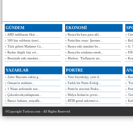
GÜNDEM
EKONOMİ
SP
» ABD istihbaratı fikir ...
» Rusya'da kara para akl...
» Cün
» 500 bin rublenin üzeri...
» Putin'den onay: Şereme...
» Rol
» Türk şirketi Madame Co...
» Rusya eski standart be...
» G. 
» Ruslar düşük faiz ort...
» Rusya'da ortalama emek...
» FIF
» Benzinde eski standart...
» Merkez: "Enflasyon art...
» Kra
YAZARLAR
PORTRE
AN
» Zafer Bayramı eskisi g...
» Yeni büyükelçi, yeni d...
» Rusy
» Osman'ın mühimi...
» Farklı bir Putin-Erdoğ...
» "En
» 1 Nisan arifesinde son...
» Putin'in sözcüsü Pesko...
» Put
» Çekoslovakyalılaştıram...
» Hülya Arslan'ın çeviri...
» 'Gri
» Banyo bahane, sosyalle...
» RTİB genel sekreteri e...
» Kal
©Copyright Turkrus.com - All Rights Reserved