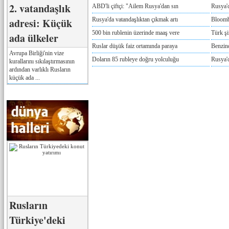
2. vatandaşlık
ABD'li çiftçi: "Ailem Rusya'dan sın
Rusya'
adresi: Küçük
Rusya'da vatandaşlıktan çıkmak artı
Bloomb
500 bin rublenin üzerinde maaş vere
Türk ş
ada ülkeler
Ruslar düşük faiz ortamında paraya
Benzind
Avrupa Birliği'nin vize
Doların 85 rubleye doğru yolculuğu
Rusya'd
kurallarını sıkılaştırmasının
ardından varlıklı Rusların
küçük ada ...
Rusların
Türkiye'deki