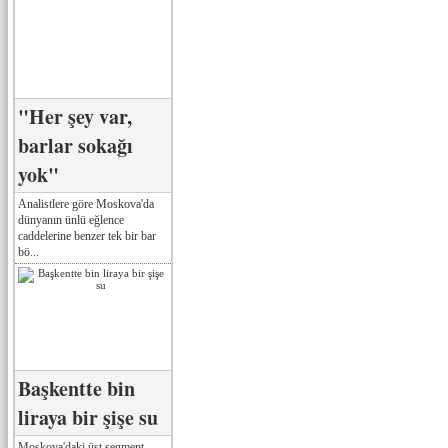
"Her şey var,
barlar sokağı
yok"
Analistlere göre Moskova'da
dünyanın ünlü eğlence
caddelerine benzer tek bir bar
bö...
Başkentte bin
liraya bir şişe su
Moskova'daki üst segment