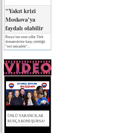
"Yakıt krizi
Moskova'ya
faydalı olabilir
Rusya’nın uzun yıllar Türk
domateslerine karşı yürttüğü
"sert mücadele"...
ÜNLÜ YABANCILAR
RUSÇA KONUŞURSA!