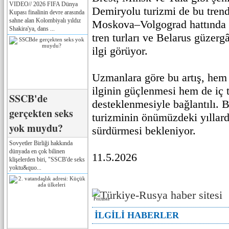
VIDEO// 2026 FIFA Dünya
Demiryolu turizmi de bu trend
Kupası finalinin devre arasında
sahne alan Kolombiyalı yıldız
Moskova–Volgograd hattında 
Shakira'ya, dans ...
tren turları ve Belarus güzer
ilgi görüyor.
Uzmanlara göre bu artış, hem t
ilginin güçlenmesi hem de iç 
SSCB'de
desteklenmesiyle bağlantılı. B
gerçekten seks
turizminin önümüzdeki yıllar
yok muydu?
sürdürmesi bekleniyor.
Sovyetler Birliği hakkında
dünyada en çok bilinen
11.5.2026
klişelerden biri, "SSCB'de seks
yoktu&quo...
Реклама
İLGİLİ HABERLER