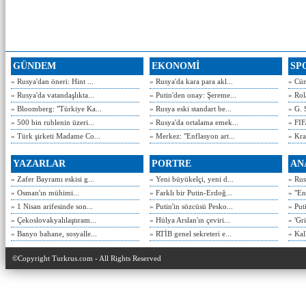
GÜNDEM
EKONOMİ
SP
» Rusya'dan öneri: Hint ...
» Rusya'da kara para akl...
» Cün
» Rusya'da vatandaşlıkta...
» Putin'den onay: Şereme...
» Rol
» Bloomberg: "Türkiye Ka...
» Rusya eski standart be...
» G. 
» 500 bin rublenin üzeri...
» Rusya'da ortalama emek...
» FIF
» Türk şirketi Madame Co...
» Merkez: "Enflasyon art...
» Kra
YAZARLAR
PORTRE
AN
» Zafer Bayramı eskisi g...
» Yeni büyükelçi, yeni d...
» Rusy
» Osman'ın mühimi...
» Farklı bir Putin-Erdoğ...
» "En
» 1 Nisan arifesinde son...
» Putin'in sözcüsü Pesko...
» Put
» Çekoslovakyalılaştıram...
» Hülya Arslan'ın çeviri...
» 'Gri
» Banyo bahane, sosyalle...
» RTİB genel sekreteri e...
» Kal
©Copyright Turkrus.com - All Rights Reserved