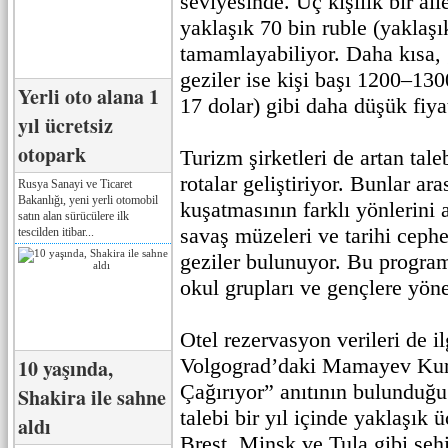
seviyesinde. Üç kişilik bir ail
yaklaşık 70 bin ruble (yaklaşı
tamamlayabiliyor. Daha kısa, 
geziler ise kişi başı 1200–130
Yerli oto alana 1
17 dolar) gibi daha düşük fiya
yıl ücretsiz
otopark
Turizm şirketleri de artan tale
rotalar geliştiriyor. Bunlar ar
Rusya Sanayi ve Ticaret
Bakanlığı, yeni yerli otomobil
kuşatmasının farklı yönlerini a
satın alan sürücülere ilk
savaş müzeleri ve tarihi cephe
tescilden itibar...
geziler bulunuyor. Bu program
okul grupları ve gençlere yöne
Otel rezervasyon verileri de i
Volgograd’daki Mamayev Kur
10 yaşında,
Çağırıyor” anıtının bulunduğ
Shakira ile sahne
talebi bir yıl içinde yaklaşık ü
aldı
Brest, Minsk ve Tula gibi şehi