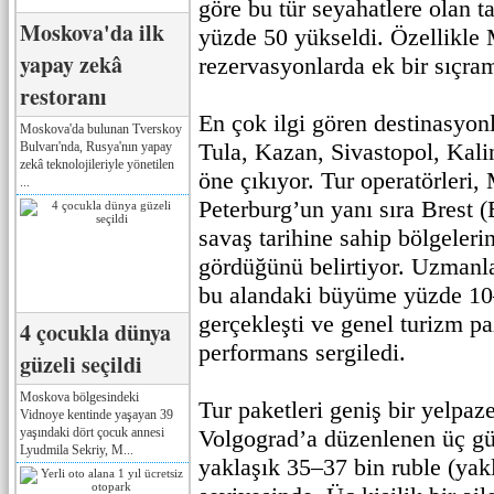
göre bu tür seyahatlere olan t
Moskova'da ilk
yüzde 50 yükseldi. Özellikle 
yapay zekâ
rezervasyonlarda ek bir sıçra
restoranı
En çok ilgi gören destinasyon
Moskova'da bulunan Tverskoy
Tula, Kazan, Sivastopol, Kal
Bulvarı'nda, Rusya'nın yapay
zekâ teknolojileriyle yönetilen
öne çıkıyor. Tur operatörleri,
...
Peterburg’un yanı sıra Brest (
savaş tarihine sahip bölgeleri
gördüğünü belirtiyor. Uzmanla
bu alandaki büyüme yüzde 10
gerçekleşti ve genel turizm pa
4 çocukla dünya
performans sergiledi.
güzeli seçildi
Moskova bölgesindeki
Tur paketleri geniş bir yelpaz
Vidnoye kentinde yaşayan 39
yaşındaki dört çocuk annesi
Volgograd’a düzenlenen üç gün
Lyudmila Sekriy, M...
yaklaşık 35–37 bin ruble (yak