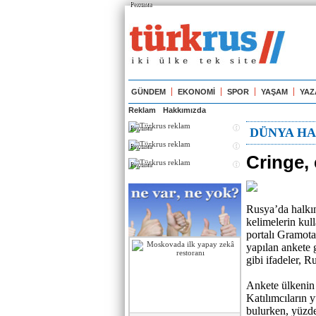
Реклама
GÜNDEM
EKONOMİ
SPOR
YAŞAM
YAZ
Reklam
Hakkımızda
Реклама
DÜNYA HA
Реклама
Cringe, e
Реклама
Rusya’da halkın
kelimelerin kul
portalı Gramota
yapılan ankete g
gibi ifadeler, 
Ankete ülkenin f
Katılımcıların y
bulurken, yüzde 