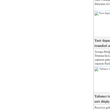
dünyanın en b
...
Yurt dışın
transferi a
Avrupa Birliğ
Temmuz'da kab
yaptırım pake
yaşayan Rusla
Yabancı tu
sert düşüş
Rusya'ya gele