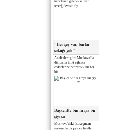
hazırlanan geleneksel yaz
içeceği kvasın fiy...
"Her şey var, barlar
sokağı yok"
Analistlere göre Moskova'da
dünyanın ünlü eğlence
caddelerine benzer tek bir bar
bö...
Başkentte bin liraya bir
şişe su
Moskova'daki üst segment
restoranlarda şişe su fiyatları