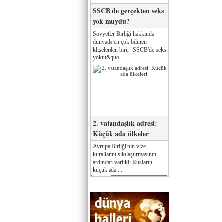
SSCB'de gerçekten seks
yok muydu?
Sovyetler Birliği hakkında
dünyada en çok bilinen
klişelerden biri, "SSCB'de seks
yoktu&quo...
2. vatandaşlık adresi:
Küçük ada ülkeler
Avrupa Birliği'nin vize
kurallarını sıkılaştırmasının
ardından varlıklı Rusların
küçük ada ...