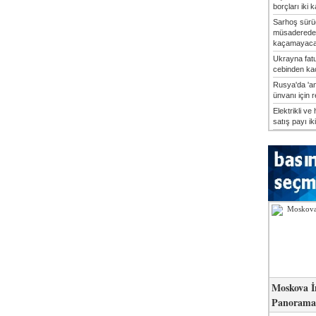
borçları iki k
Sarhoş sürü
müsaderede
kaçamayaca
Ukrayna fatu
cebinden kaç
Rusya'da 'an
ünvanı için 
Elektrikli ve 
satış payı iki
Moskova İ
Panorama 