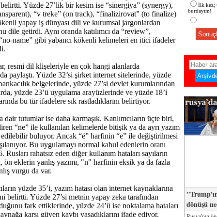
elirtti. Yüzde 27’lik bir kesim ise “sinergiya” (synergy),
İlk kez;
burdayım!
nsparent), “v treke” (on track), “finalizirovat” (to finalize)
kökenli yapay iş dünyası dili ve kurumsal jargonlardan
nu dile getirdi. Aynı oranda katılımcı da “review”,
Sonuçl
no-name” gibi yabancı kökenli kelimeleri en itici ifadeler
i.
r, resmi dil klişeleriyle en çok hangi alanlarda
ı da paylaştı. Yüzde 32’si şirket internet sitelerinde, yüzde
bankacılık belgelerinde, yüzde 27’si devlet kurumlarından
arda, yüzde 23’ü uygulama arayüzlerinde ve yüzde 18’i
rında bu tür ifadelere sık rastladıklarını belirtiyor.
 dair tutumlar ise daha karmaşık. Katılımcıların üçte biri,
ren “ne” ile kullanılan kelimelerde bitişik ya da ayrı yazım
 edilebilir buluyor. Ancak “ё” harfinin “е” ile değiştirilmesi
şılanıyor. Bu uygulamayı normal kabul edenlerin oranı
 Rusları rahatsız eden diğer kullanım hataları sayıların
, ön eklerin yanlış yazımı, "n" harfinin eksik ya da fazla
nlış vurgu da var.
ıların yüzde 35’i, yazım hatası olan internet kaynaklarına
"Trump'ın
i belirtti. Yüzde 27’si metnin yapay zeka tarafından
dönüşü n
duğunu fark ettiklerinde, yüzde 24’ü ise noktalama hataları
aynağa karşı güven kaybı yaşadıklarını ifade ediyor.
Rusya'nın ön