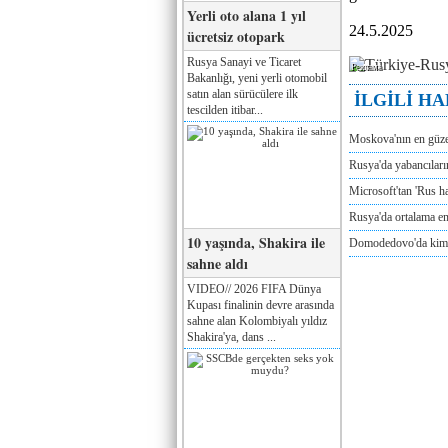
Yerli oto alana 1 yıl
24.5.2025
ücretsiz otopark
Rusya Sanayi ve Ticaret
Реклама
Bakanlığı, yeni yerli otomobil
satın alan sürücülere ilk
İLGİLİ H
tescilden itibar...
Moskova'nın en güze
Rusya'da yabancılar
Microsoft'tan 'Rus ha
Rusya'da ortalama e
10 yaşında, Shakira ile
Domodedovo'da kimya
sahne aldı
VIDEO// 2026 FIFA Dünya
Kupası finalinin devre arasında
sahne alan Kolombiyalı yıldız
Shakira'ya, dans ...