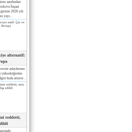
ions tarafından
oskova İnşaat
gisinin 2026 yılı
sı yayı...
iye alternatif:
rupa
ersite adaylarının
ki yükseköğretim
gisi hızla artıyor...
ni reddetti,
edildi
gesinde,