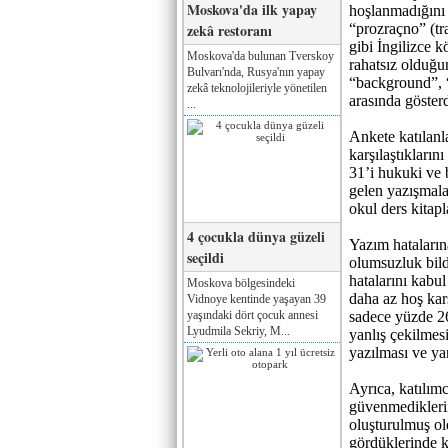
Moskova'da ilk yapay
hoşlanmadığını b
zekâ restoranı
“prozraçno” (tra
gibi İngilizce 
Moskova'da bulunan Tverskoy
rahatsız olduğu
Bulvarı'nda, Rusya'nın yapay
“background”, “
zekâ teknolojileriyle yönetilen
arasında gösterd
...
Ankete katılanla
karşılaştıkların
31’i hukuki ve 
gelen yazışmal
okul ders kitapla
4 çocukla dünya güzeli
Yazım hatalarına
seçildi
olumsuzluk bildi
hatalarını kabul
Moskova bölgesindeki
daha az hoş kar
Vidnoye kentinde yaşayan 39
yaşındaki dört çocuk annesi
sadece yüzde 26.
Lyudmila Sekriy, M...
yanlış çekilmesi
yazılması ve ya
Ayrıca, katılımc
güvenmediklerin
oluşturulmuş ol
gördüklerinde k