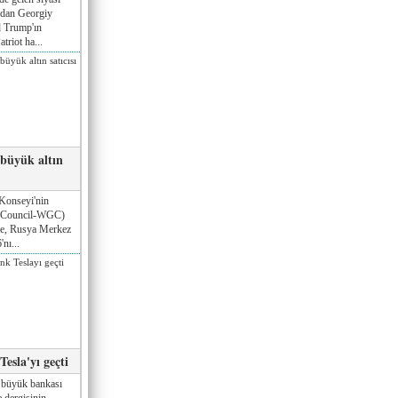
ndan Georgiy
 Trump'ın
triot ha...
 büyük altın
Konseyi'nin
 Council-WGC)
öre, Rusya Merkez
nı...
esla'yı geçti
 büyük bankası
 dergisinin