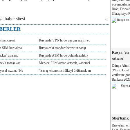
yorumcuları
Bovt, Donald
Ukrayna'ya Pa
ABERLER
l penceresi
Rusya'da VPN'lerde yaygın erişim so
ın SIM kart alma
Rusya eski standart benzinin satışı
Rusya 'en
cker' uyarısı:
Rusya'da ATM'lerde dolandırıcılık k
satıcısı'
mekli maaşı kaç
Merkez: "Enflasyon artacak, kademel
Dünya Altın 
(World Gold
sal sızıntı: "Ne
"Savaş ekonomisi ülkeyi öldürmek an
verilerine g
Bankası 2026'
Sberbank T
Rusya'nın en
Sber, Fortune