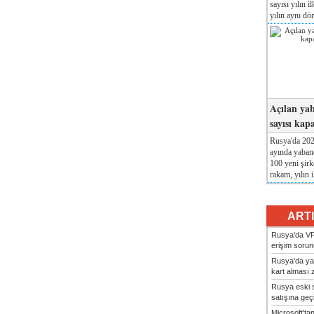
sayısı yılın i
yılın aynı dö
Açılan yab
sayısı kap
Rusya'da 2026
ayında yabanc
100 yeni şirk
rakam, yılın i
ART
Rusya'da VP
erişim sorun
Rusya'da ya
kart alması z
Rusya eski s
satışına geçic
Microsoft'ta