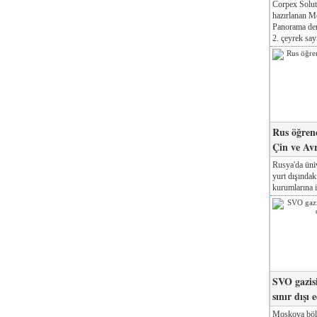
Corpex Solut
hazırlanan M
Panorama der
2. çeyrek sayı
Rus öğrenc
Çin ve Av
Rusya'da üniv
yurt dışında
kurumlarına il
SVO gazisi
sınır dışı 
Moskova böl