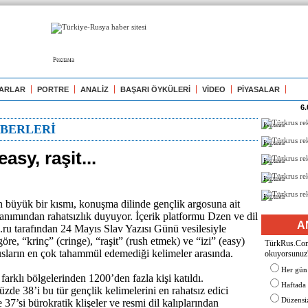
Реклама
ARLAR
PORTRE
ANALİZ
BAŞARI ÖYKÜLERİ
VİDEO
PİYASALAR
6.
Реклама
BERLERİ
Реклама
asy, raşit...
Реклама
Реклама
Реклама
 büyük bir kısmı, konuşma dilinde gençlik argosuna ait
lanımından rahatsızlık duyuyor. İçerik platformu Dzen ve dil
A
.ru tarafından 24 Mayıs Slav Yazısı Günü vesilesiyle
öre, “krinç” (cringe), “raşit” (rush etmek) ve “izi” (easy)
TürkRus.Com'
Rusların en çok tahammül edemediği kelimeler arasında.
okuyorsunuz
Her gün
arklı bölgelerinden 1200’den fazla kişi katıldı.
Haftada
üzde 38’i bu tür gençlik kelimelerini en rahatsız edici
Düzensiz
37’si bürokratik klişeler ve resmi dil kalıplarından