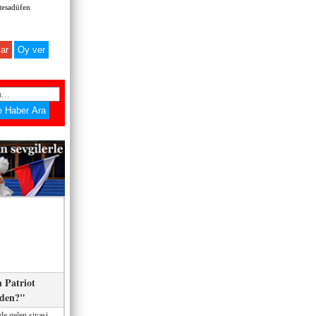
 tesadüfen
ar
 Patriot
eden?"
de gelen siyasi