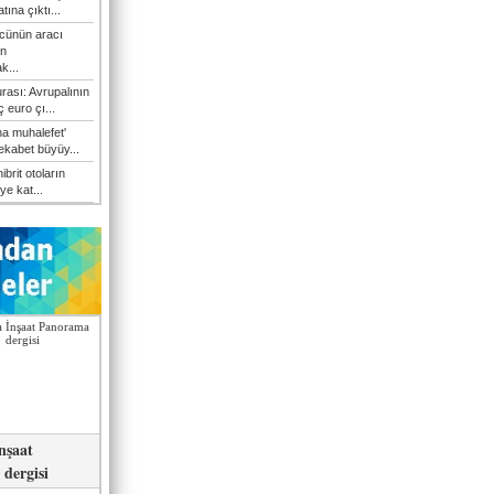
atına çıktı...
cünün aracı
n
k...
rası: Avrupalının
 euro çı...
a muhalefet'
rekabet büyüy...
hibrit otoların
ye kat...
nşaat
dergisi