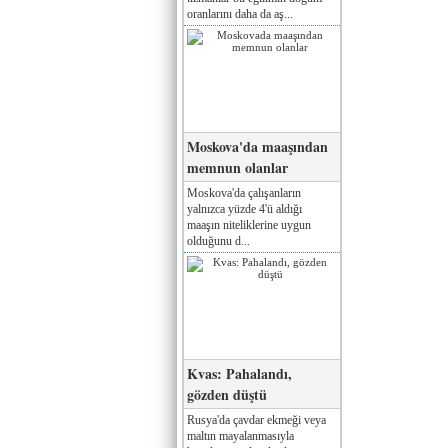
oranlarını daha da aş...
Moskova'da maaşından
memnun olanlar
Moskova'da çalışanların
yalnızca yüzde 4'ü aldığı
maaşın niteliklerine uygun
olduğunu d...
Kvas: Pahalandı,
gözden düştü
Rusya'da çavdar ekmeği veya
maltın mayalanmasıyla