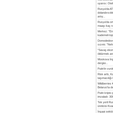
uyarısı: Otel
Rusya'da AT
dolandırıcılı
artıy...
Rusya'da or
maaşı kaç ru
Merkez: "En
kademeli top
Domodedovo
sızıntı: "Neh
"Savaş ekon
öldürmek anl
Moskova İn
dergisi...
Putin'in vur
Risk arttı, 
taşımacılığı
Wildberries 
Belarus'ta d
Putin kripto
imzaladı: 300
Tek yerli Ru
üreticisi Kvan
İnşaat sekt