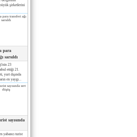
üyük şirketlerini
a para
ğı sarsıldı
i'nin 23
ul ettiği 21.
ti, yurt dışında
rın en yaygı...
rist sayısında
n yabancı turist