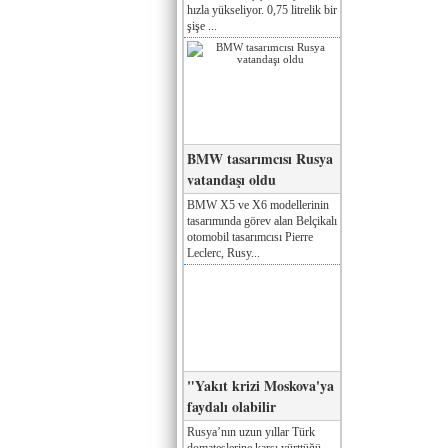
hızla yükseliyor. 0,75 litrelik bir
şişe ...
BMW tasarımcısı Rusya
vatandaşı oldu
BMW X5 ve X6 modellerinin
tasarımında görev alan Belçikalı
otomobil tasarımcısı Pierre
Leclerc, Rusy...
"Yakıt krizi Moskova'ya
faydalı olabilir
Rusya’nın uzun yıllar Türk
domateslerine karşı yürttüğü