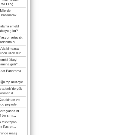
l Wi-Fi ağ...
M'lerde
k katlanarak
talama emekli
bleye çıktı?...
flasyon artacak,
arlanma ol...
'da kimyasal
irden uzak dur...
omisi ülkeyi
amına gelir"...
şaat Panorama
duğu top müzeye...
Karadeniz'de yük
 kısmen d...
Kazakistan ve
epo peşinde...
 para yasasını
 bin sınır...
s televizyon
t iflas ett...
öründe maaş