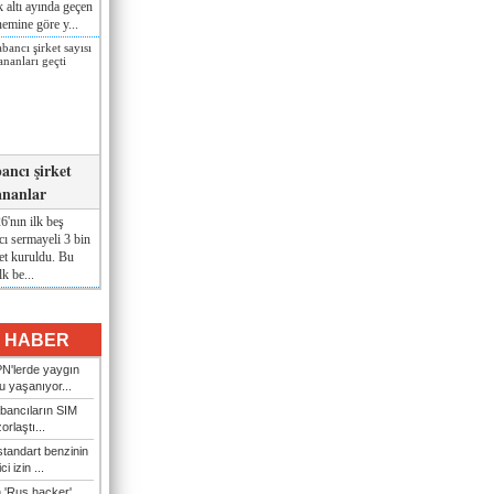
lk altı ayında geçen
nemine göre y...
ancı şirket
ananlar
'nın ilk beş
ı sermayeli 3 bin
et kuruldu. Bu
lk be...
I HABER
N'lerde yaygın
u yaşanıyor...
bancıların SIM
orlaştı...
tandart benzinin
i izin ...
n 'Rus hacker'