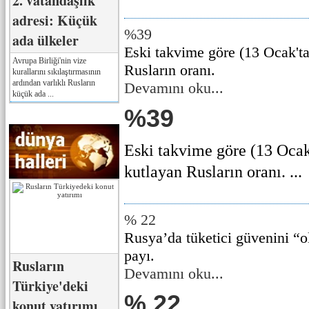
2. vatandaşlık
adresi: Küçük
%39
ada ülkeler
Eski takvime göre (13 Ocak'ta)
Avrupa Birliği'nin vize
Rusların oranı.
kurallarını sıkılaştırmasının
ardından varlıklı Rusların
Devamını oku...
küçük ada ...
%39
Eski takvime göre (13 Ocak'
kutlayan Rusların oranı. ...
% 22
Rusya’da tüketici güvenini “o
payı.
Rusların
Devamını oku...
Türkiye'deki
% 22
konut yatırımı