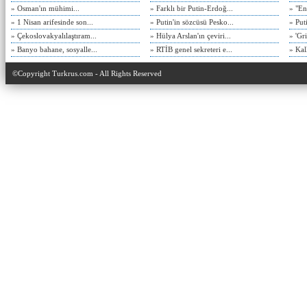
» Osman'ın mühimi...
» Farklı bir Putin-Erdoğ...
» "En
» 1 Nisan arifesinde son...
» Putin'in sözcüsü Pesko...
» Put
» Çekoslovakyalılaştıram...
» Hülya Arslan'ın çeviri...
» 'Gri
» Banyo bahane, sosyalle...
» RTİB genel sekreteri e...
» Kal
©Copyright Turkrus.com - All Rights Reserved