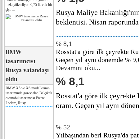
hızla yükseliyor. 0,75 litrelik bir
şişe ...
Rusya Maliye Bakanlığı'nı
beklentisi. Nisan raporunda 
% 8,1
BMW
Rosstat'a göre ilk çeyrekte R
Geçen yıl aynı dönemde % 9,6
tasarımcısı
Devamını oku...
Rusya vatandaşı
oldu
% 8,1
BMW X5 ve X6 modellerinin
tasarımında görev alan Belçikalı
Rosstat'a göre ilk çeyrekte
otomobil tasarımcısı Pierre
Leclerc, Rusy...
oranı. Geçen yıl aynı dönem
% 52
Yılbaşından beri Rusya'da pata