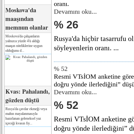
oranı.
Moskova'da
Devamını oku...
maaşından
% 26
memnun olanlar
Moskova'da çalışanların
Rusya'da hiçbir tasarrufu o
yalnızca yüzde 4'ü aldığı
maaşın niteliklerine uygun
söyleyenlerin oranı. ...
olduğunu d...
% 52
Resmi VTsİOM anketine göre 
doğru yönde ilerlediğini” düşü
Kvas: Pahalandı,
Devamını oku...
gözden düştü
% 52
Rusya'da çavdar ekmeği veya
maltın mayalanmasıyla
Resmi VTsİOM anketine gör
hazırlanan geleneksel yaz
içeceği kvasın fiy...
doğru yönde ilerlediğini” dü