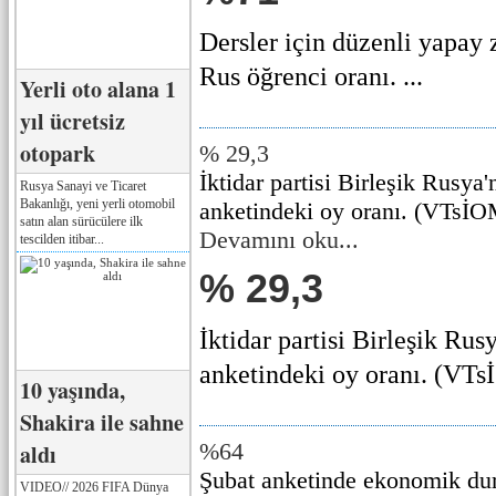
Dersler için düzenli yapay 
Rus öğrenci oranı. ...
Yerli oto alana 1
yıl ücretsiz
otopark
% 29,3
İktidar partisi Birleşik Rusya'
Rusya Sanayi ve Ticaret
Bakanlığı, yeni yerli otomobil
anketindeki oy oranı. (VTsİO
satın alan sürücülere ilk
Devamını oku...
tescilden itibar...
% 29,3
İktidar partisi Birleşik Rus
anketindeki oy oranı. (VTsİ
10 yaşında,
Shakira ile sahne
%64
aldı
Şubat anketinde ekonomik dur
VIDEO// 2026 FIFA Dünya