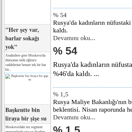
% 54
Rusya'da kadınların nüfustaki
"Her şey var,
kaldı.
barlar sokağı
Devamını oku...
yok"
% 54
Analistlere göre Moskova'da
dünyanın ünlü eğlence
Rusya'da kadınların nüfusta
caddelerine benzer tek bir bar
bö...
%46'da kaldı. ...
% 1,5
Rusya Maliye Bakanlığı'nın b
Başkentte bin
beklentisi. Nisan raporunda h
Devamını oku...
liraya bir şişe su
% 1,5
Moskova'daki üst segment
restoranlarda şişe su fiyatları