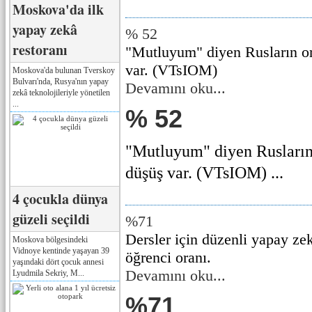
Moskova'da ilk
yapay zekâ
% 52
restoranı
"Mutluyum" diyen Rusların or
var. (VTsIOM)
Moskova'da bulunan Tverskoy
Bulvarı'nda, Rusya'nın yapay
Devamını oku...
zekâ teknolojileriyle yönetilen
...
% 52
"Mutluyum" diyen Rusların 
düşüş var. (VTsIOM) ...
4 çocukla dünya
güzeli seçildi
%71
Dersler için düzenli yapay ze
Moskova bölgesindeki
Vidnoye kentinde yaşayan 39
öğrenci oranı.
yaşındaki dört çocuk annesi
Devamını oku...
Lyudmila Sekriy, M...
%71