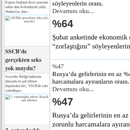
söyleyenlerin oranı.
Kupası finalinin devre arasında
sahne alan Kolombiyalı yıldız
Devamını oku...
Shakira'ya, dans ...
%64
Şubat anketinde ekonomik
“zorlaştığını” söyleyenlerin 
SSCB'de
gerçekten seks
%47
yok muydu?
Rusya’da gelirlerinin en az %
Sovyetler Birliği hakkında
harcamalara ayıranların oranı.
dünyada en çok bilinen
klişelerden biri, "SSCB'de seks
Devamını oku...
yoktu&quo...
%47
Rusya’da gelirlerinin en az
zorunlu harcamalara ayıranla