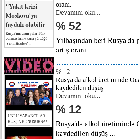
oranı.
"Yakıt krizi
Devamını oku...
Moskova'ya
% 52
faydalı olabilir
Rusya’nın uzun yıllar Türk
domateslerine karşı yürttüğü
Yılbaşından beri Rusya'da p
"sert mücadele"...
artış oranı. ...
% 12
Rusya'da alkol üretiminde Oc
kaydedilen düşüş
Devamını oku...
% 12
ÜNLÜ YABANCILAR
RUSÇA KONUŞURSA!
Rusya'da alkol üretiminde 
kaydedilen düşüş ...