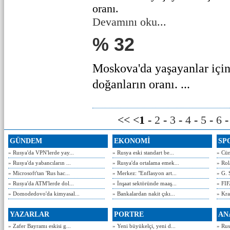
oranı.
Devamını oku...
% 32
Moskova'da yaşayanlar için
doğanların oranı. ...
<< <
1
-
2
-
3
-
4
-
5
-
6
GÜNDEM
EKONOMİ
SP
» Rusya'da VPN'lerde yay...
» Rusya eski standart be...
» Cün
» Rusya'da yabancıların ...
» Rusya'da ortalama emek...
» Rol
» Microsoft'tan 'Rus hac...
» Merkez: "Enflasyon art...
» G. 
» Rusya'da ATM'lerde dol...
» İnşaat sektöründe maaş...
» FIF
» Domodedovo'da kimyasal...
» Bankalardan nakit çıkı...
» Kra
YAZARLAR
PORTRE
AN
» Zafer Bayramı eskisi g...
» Yeni büyükelçi, yeni d...
» Rusy