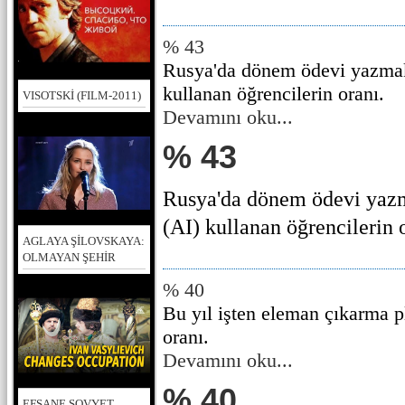
% 43
Rusya'da dönem ödevi yazmak
kullanan öğrencilerin oranı.
VISOTSKİ (FILM-2011)
Devamını oku...
% 43
Rusya'da dönem ödevi yazm
(AI) kullanan öğrencilerin or
AGLAYA ŞİLOVSKAYA:
OLMAYAN ŞEHİR
% 40
Bu yıl işten eleman çıkarma pl
oranı.
Devamını oku...
% 40
EFSANE SOVYET