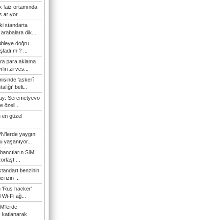
 faiz ortamında
 arıyor...
ki standarta
arabalara dik...
ubleye doğru
ladı mı? ...
ra para aklama
ılın zirves...
isinde 'askerî
lığı' beli...
nay: Şeremetyevo
e özell...
 en güzel
N'lerde yaygın
u yaşanıyor...
bancıların SIM
orlaştı...
tandart benzinin
i izin ...
n 'Rus hacker'
l Wi-Fi ağ...
M'lerde
k katlanarak