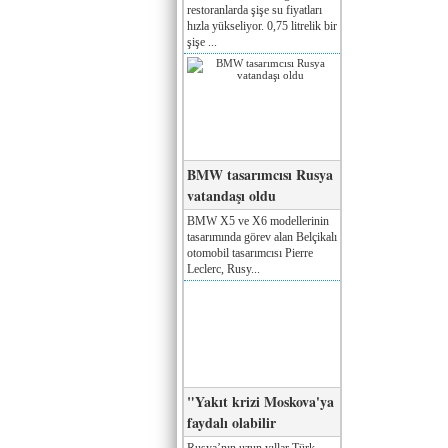
restoranlarda şişe su fiyatları
hızla yükseliyor. 0,75 litrelik bir
şişe ...
BMW tasarımcısı Rusya
vatandaşı oldu
BMW X5 ve X6 modellerinin
tasarımında görev alan Belçikalı
otomobil tasarımcısı Pierre
Leclerc, Rusy...
"Yakıt krizi Moskova'ya
faydalı olabilir
Rusya’nın uzun yıllar Türk