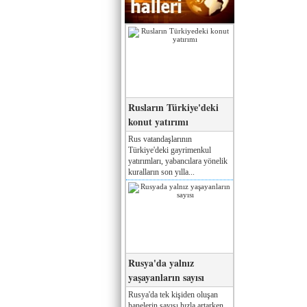
Rusların Türkiye'deki
konut yatırımı
Rus vatandaşlarının
Türkiye'deki gayrimenkul
yatırımları, yabancılara yönelik
kuralların son yılla...
Rusya'da yalnız
yaşayanların sayısı
Rusya'da tek kişiden oluşan
hanelerin sayısı hızla artarken