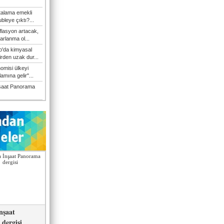
talama emekli
bleye çıktı?...
flasyon artacak,
arlanma ol...
'da kimyasal
irden uzak dur...
omisi ülkeyi
amına gelir"...
şaat Panorama
nşaat
dergisi