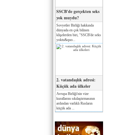
SSCB'de gerçekten seks
yok muydu?
Sovyetler Birliği hakkında
dünyada en çok bilinen
klişelerden biri, "SSCB'de seks
yoktu&quo...
2. vatandaşlık adresi:
Küçük ada ülkeler
Avrupa Birliği'nin vize
kurallarını sıkılaştırmasının
ardından varlıklı Rusların
küçük ada ...