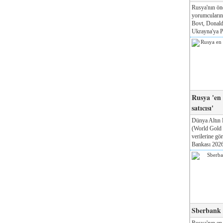
Rusya'nın ön
yorumcuları
Bovt, Donald
Ukrayna'ya Pa
Rusya 'en
satıcısı'
Dünya Altın 
(World Gold
verilerine g
Bankası 2026'
Sberbank T
Rusya'nın en