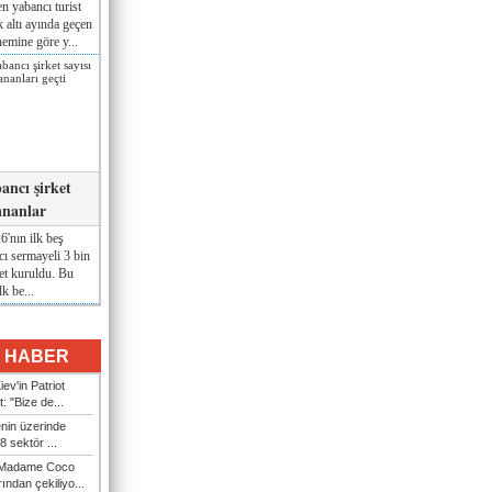
n yabancı turist
lk altı ayında geçen
nemine göre y...
ancı şirket
ananlar
'nın ilk beş
ı sermayeli 3 bin
et kuruldu. Bu
lk be...
I HABER
ev'in Patriot
t: "Bize de...
enin üzerinde
 sektör ...
i Madame Coco
ndan çekiliyo...