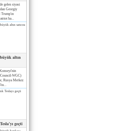
de gelen siyasi
ndan Georgiy
 Trump'ın
triot ha...
 büyük altın
Konseyi'nin
 Council-WGC)
öre, Rusya Merkez
nı...
esla'yı geçti
 büyük bankası