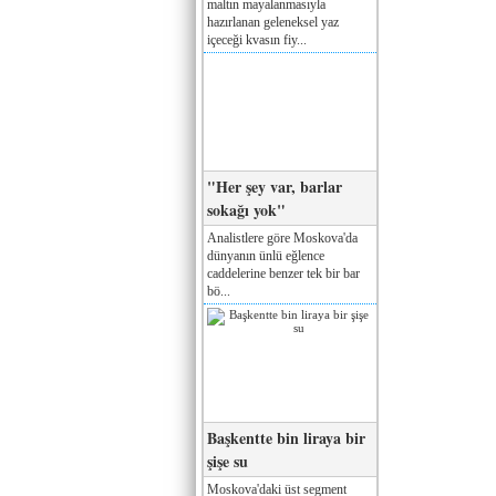
maltın mayalanmasıyla
hazırlanan geleneksel yaz
içeceği kvasın fiy...
"Her şey var, barlar
sokağı yok"
Analistlere göre Moskova'da
dünyanın ünlü eğlence
caddelerine benzer tek bir bar
bö...
Başkentte bin liraya bir
şişe su
Moskova'daki üst segment