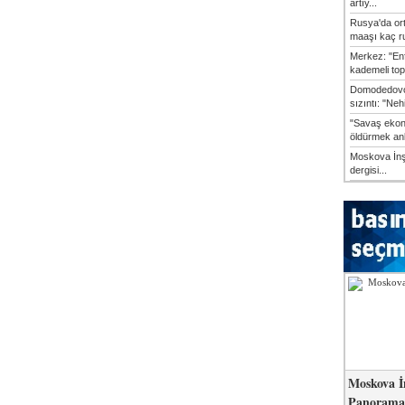
artıy...
Rusya'da or
maaşı kaç ru
Merkez: "En
kademeli top
Domodedovo
sızıntı: "Neh
"Savaş ekon
öldürmek anl
Moskova İn
dergisi...
Moskova İ
Panorama 