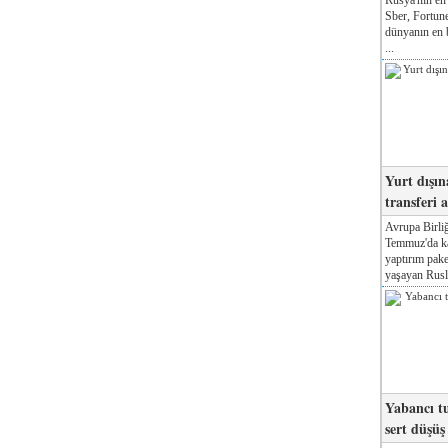
Sber, Fortune
dünyanın en b
...
Yurt dışın
transferi a
Avrupa Birliğ
Temmuz'da kab
yaptırım pake
yaşayan Rusla
Yabancı tu
sert düşüş