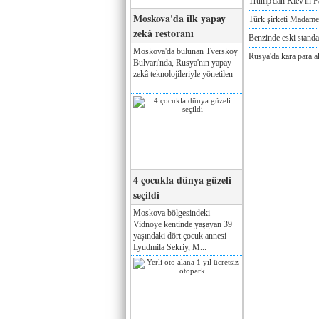
Trump'dan Kiev'in Pa
Moskova'da ilk yapay
Türk şirketi Madam
zekâ restoranı
Benzinde eski standa
Moskova'da bulunan Tverskoy
Rusya'da kara para a
Bulvarı'nda, Rusya'nın yapay
zekâ teknolojileriyle yönetilen
...
4 çocukla dünya güzeli
seçildi
Moskova bölgesindeki
Vidnoye kentinde yaşayan 39
yaşındaki dört çocuk annesi
Lyudmila Sekriy, M...