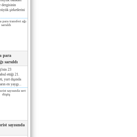
 dergisinin
üyük şirketlerini
a para
ğı sarsıldı
i'nin 23
ul ettiği 21.
ti, yurt dışında
rın en yaygı...
rist sayısında