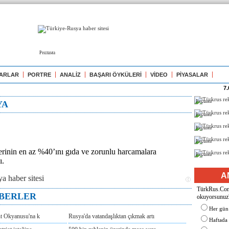
Реклама
ARLAR
PORTRE
ANALİZ
BAŞARI ÖYKÜLERİ
VİDEO
PİYASALAR
7.
Реклама
YA
Реклама
Реклама
Реклама
erinin en az %40’ını gıda ve zorunlu harcamalara
Реклама
ı.
A
TürkRus.Com'
ABERLER
okuyorsunuz
Her gün
nt Okyanusu'na k
Rusya'da vatandaşlıktan çıkmak artı
Haftada