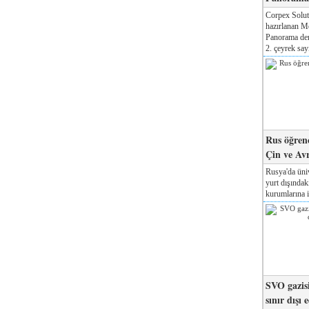
Corpex Solut
hazırlanan M
Panorama der
2. çeyrek sayı
Rus öğrenc
Çin ve Av
Rusya'da üniv
yurt dışında
kurumlarına il
SVO gazisi
sınır dışı 