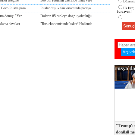
triot isteğine
500 bin rublenin üzerinde maaş vere
Düzensiz
e Coco Rusya paza
Ruslar düşük faiz ortamında paraya
İlk kez;
burdayım!
rta dönüş: "Yen
Doların 85 rubleye doğru yolculuğu
klama davaları
"Rus ekonomisinde 'askerî Hollanda
Sonuçl
"Trump'ın
dönüşü n