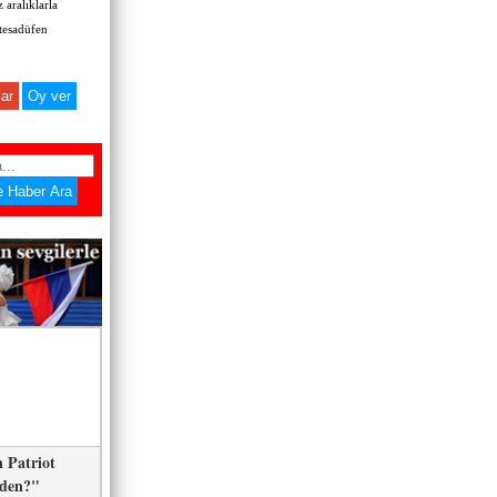
 aralıklarla
 tesadüfen
ar
 Patriot
eden?"