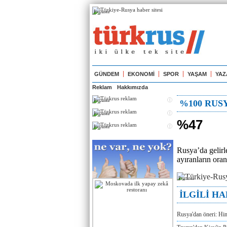
Реклама
GÜNDEM
EKONOMİ
SPOR
YAŞAM
YAZ
Reklam
Hakkımızda
Реклама
%100 RUS
Реклама
%47
Реклама
Rusya’da gelirl
ayıranların oran
Реклама
İLGİLİ H
Rusya'dan öneri: Hi