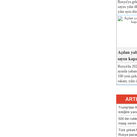
Rusya'ya gele
sayısı yılın i
yılın aynı dö
Açılan yab
sayısı kap
Rusya'da 2026
ayında yabanc
100 yeni şirk
rakam, yılın i
ART
Trump'dan Ki
isteğine yanı
500 bin rubl
maaş veren 8
Türk şirket
Rusya pazarı