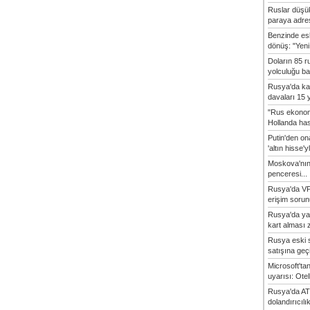
Ruslar düşük
paraya adres
Benzinde es
dönüş: "Yeni 
Doların 85 r
yolculuğu baş
Rusya'da ka
davaları 15 y
"Rus ekonom
Hollanda hasta
Putin'den o
'altın hisse'yl
Moskova'nın
penceresi...
Rusya'da VP
erişim sorun
Rusya'da ya
kart alması z
Rusya eski s
satışına geçic
Microsoft'ta
uyarısı: Otel
Rusya'da AT
dolandırıcılı