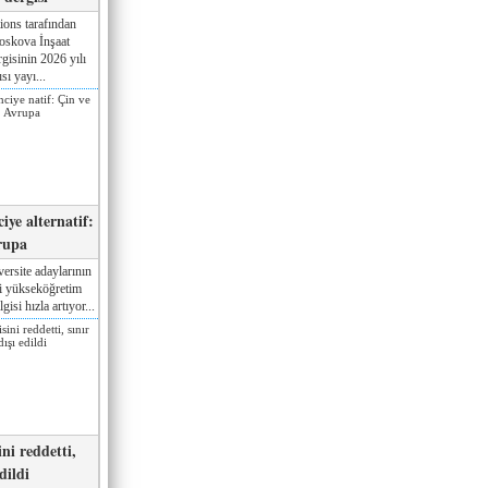
ions tarafından
oskova İnşaat
gisinin 2026 yılı
sı yayı...
iye alternatif:
rupa
ersite adaylarının
ki yükseköğretim
gisi hızla artıyor...
ni reddetti,
edildi