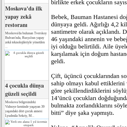
birlikte erkek çocukların sayıs
Moskova'da ilk
yapay zekâ
Bebek, Bauman Hastanesi d
restoranı
dünyaya geldi. Ağırlığı 4,2 k
santimetre olarak açıklandı. 
Moskova'da bulunan Tverskoy
46 yaşındaki annenin ve bebe
Bulvarı'nda, Rusya'nın yapay
zekâ teknolojileriyle yönetilen
iyi olduğu belirtildi. Aile üyel
...
karşılamak için doğum hastane
geldi.
Çift, üçüncü çocuklarından so
sahip olmayı kabul ettiklerini
4 çocukla dünya
göre şekillendirdiklerini söylü
güzeli seçildi
14’üncü çocukları doğduğunda
Moskova bölgesindeki
bulmakta zorlandıklarını söyl
Vidnoye kentinde yaşayan 39
yaşındaki dört çocuk annesi
bitti” diye şaka yapmıştı.
Lyudmila Sekriy, M...