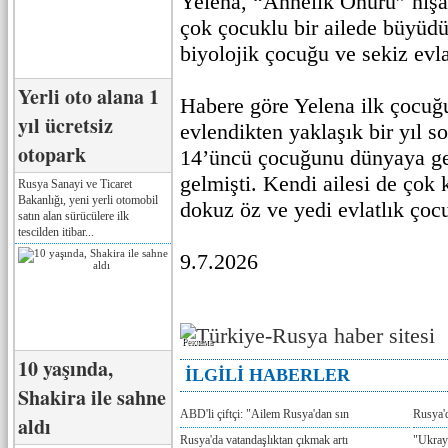
Yelena, “Annelik Onuru” nişa
çok çocuklu bir ailede büyüd
biyolojik çocuğu ve sekiz evla
Yerli oto alana 1
Habere göre Yelena ilk çocuğ
yıl ücretsiz
evlendikten yaklaşık bir yıl 
otopark
14’üncü çocuğunu dünyaya ge
gelmişti. Kendi ailesi de çok 
Rusya Sanayi ve Ticaret
Bakanlığı, yeni yerli otomobil
dokuz öz ve yedi evlatlık çocu
satın alan sürücülere ilk
tescilden itibar...
9.7.2026
Реклама
10 yaşında,
İLGİLİ HABERLER
Shakira ile sahne
ABD'li çiftçi: "Ailem Rusya'dan sın
Rusya'
aldı
Rusya'da vatandaşlıktan çıkmak artı
"Ukray