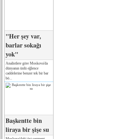
"Her şey var,
barlar sokağı
yok"
Analistlere göre Moskova'da
dünyanın ünlü eğlence
caddelerine benzer tek bir bar
bö...
Başkentte bin
liraya bir şişe su
Moskova'daki üst segment