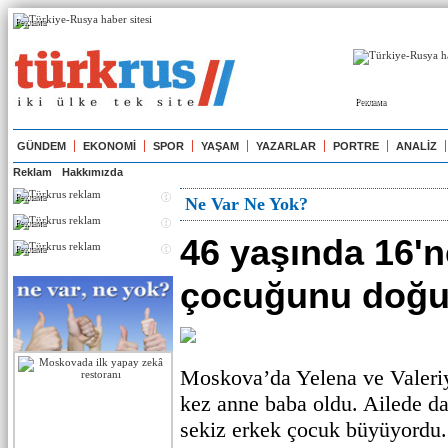
Реклама
Реклама
GÜNDEM
EKONOMİ
SPOR
YAŞAM
YAZARLAR
PORTRE
ANALİZ
Reklam
Hakkımızda
Реклама
Ne Var Ne Yok?
Реклама
46 yaşında 16'n
Реклама
çocuğunu doğu
Moskova’da Yelena ve Valeriy 
kez anne baba oldu. Ailede da
sekiz erkek çocuk büyüyordu.