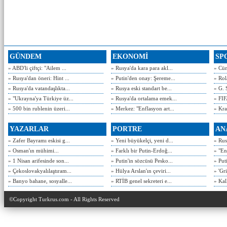
GÜNDEM
EKONOMİ
SP
» ABD'li çiftçi: "Ailem ...
» Rusya'da kara para akl...
» Cün
» Rusya'dan öneri: Hint ...
» Putin'den onay: Şereme...
» Rol
» Rusya'da vatandaşlıkta...
» Rusya eski standart be...
» G. 
» "Ukrayna'ya Türkiye üz...
» Rusya'da ortalama emek...
» FIF
» 500 bin rublenin üzeri...
» Merkez: "Enflasyon art...
» Kra
YAZARLAR
PORTRE
AN
» Zafer Bayramı eskisi g...
» Yeni büyükelçi, yeni d...
» Rusy
» Osman'ın mühimi...
» Farklı bir Putin-Erdoğ...
» "En
» 1 Nisan arifesinde son...
» Putin'in sözcüsü Pesko...
» Put
» Çekoslovakyalılaştıram...
» Hülya Arslan'ın çeviri...
» 'Gri
» Banyo bahane, sosyalle...
» RTİB genel sekreteri e...
» Kal
©Copyright Turkrus.com - All Rights Reserved