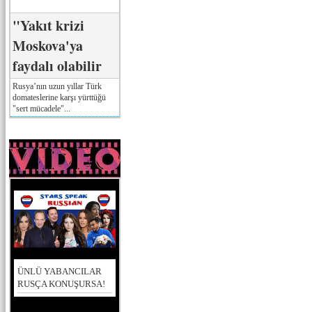
"Yakıt krizi
Moskova'ya
faydalı olabilir
Rusya’nın uzun yıllar Türk
domateslerine karşı yürttüğü
"sert mücadele"...
ÜNLÜ YABANCILAR
RUSÇA KONUŞURSA!