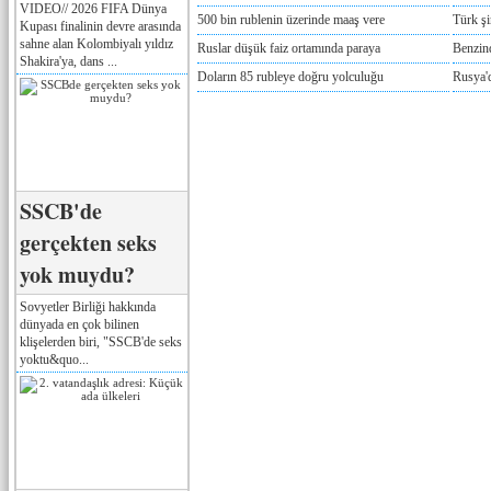
VIDEO// 2026 FIFA Dünya
500 bin rublenin üzerinde maaş vere
Türk ş
Kupası finalinin devre arasında
sahne alan Kolombiyalı yıldız
Ruslar düşük faiz ortamında paraya
Benzind
Shakira'ya, dans ...
Doların 85 rubleye doğru yolculuğu
Rusya'd
SSCB'de
gerçekten seks
yok muydu?
Sovyetler Birliği hakkında
dünyada en çok bilinen
klişelerden biri, "SSCB'de seks
yoktu&quo...