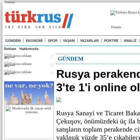
Реклама
Реклама
GÜNDEM
EKONOMİ
SPOR
YAŞAM
YAZARLAR
PORTRE
ANALİZ
Reklam
Hakkımızda
Реклама
GÜNDEM
Реклама
Rusya perakend
Реклама
3'te 1'i online 
Rusya Sanayi ve Ticaret Bak
Çekuşov, önümüzdeki üç ila be
satışların toplam perakende c
yaklaşık yüzde 35’e çıkabilec