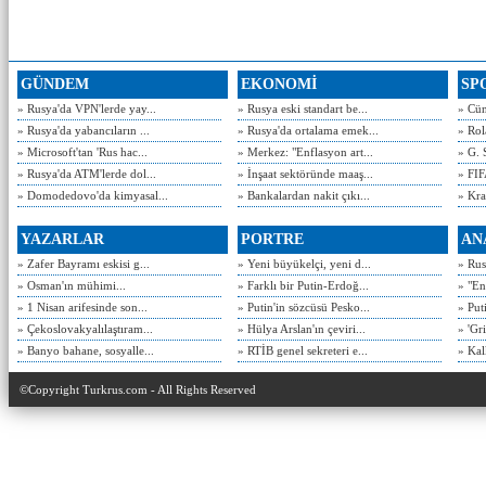
GÜNDEM
EKONOMİ
SP
» Rusya'da VPN'lerde yay...
» Rusya eski standart be...
» Cün
» Rusya'da yabancıların ...
» Rusya'da ortalama emek...
» Rol
» Microsoft'tan 'Rus hac...
» Merkez: "Enflasyon art...
» G. 
» Rusya'da ATM'lerde dol...
» İnşaat sektöründe maaş...
» FIF
» Domodedovo'da kimyasal...
» Bankalardan nakit çıkı...
» Kra
YAZARLAR
PORTRE
AN
» Zafer Bayramı eskisi g...
» Yeni büyükelçi, yeni d...
» Rusy
» Osman'ın mühimi...
» Farklı bir Putin-Erdoğ...
» "En
» 1 Nisan arifesinde son...
» Putin'in sözcüsü Pesko...
» Put
» Çekoslovakyalılaştıram...
» Hülya Arslan'ın çeviri...
» 'Gri
» Banyo bahane, sosyalle...
» RTİB genel sekreteri e...
» Kal
©Copyright Turkrus.com - All Rights Reserved