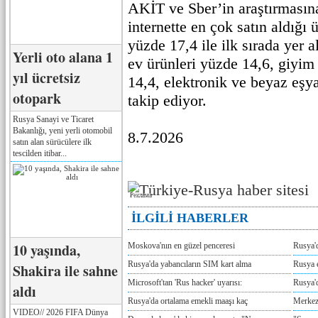
AKİT ve Sber’in araştırmasına
internette en çok satın aldığı 
yüzde 17,4 ile ilk sırada yer 
Yerli oto alana 1
ev ürünleri yüzde 14,6, giyi
yıl ücretsiz
14,4, elektronik ve beyaz eşya
otopark
takip ediyor.
Rusya Sanayi ve Ticaret
Bakanlığı, yeni yerli otomobil
8.7.2026
satın alan sürücülere ilk
tescilden itibar...
Реклама
İLGİLİ HABERLER
10 yaşında,
Moskova'nın en güzel penceresi
Rusya'
Rusya'da yabancıların SIM kart alma
Rusya e
Shakira ile sahne
Microsoft'tan 'Rus hacker' uyarısı:
Rusya'd
aldı
Rusya'da ortalama emekli maaşı kaç
Merkez
VIDEO// 2026 FIFA Dünya