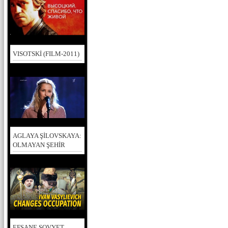
VISOTSKİ (FILM-2011)
AGLAYA ŞİLOVSKAYA:
OLMAYAN ŞEHİR
EFSANE SOVYET