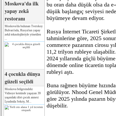
Moskova'da ilk
bu oran daha düşük olsa da e
yapay zekâ
düşük başlangıç seviyesi nede
restoranı
büyümeye devam ediyor.
Moskova'da bulunan Tverskoy
Rusya İnternet Ticareti Şirket
Bulvarı'nda, Rusya'nın yapay
zekâ teknolojileriyle yönetilen
tahminlerine göre, 2025 sonun
...
commerce pazarının cirosu yıl
11,2 trilyon rubleye ulaşabilir
2024 yıllarında güçlü büyüme
dönemde online ticaretin topl
rubleyi aştı.
4 çocukla dünya
güzeli seçildi
Buna rağmen büyüme hızında 
Moskova bölgesindeki
görülüyor. Nhood Genel Müdü
Vidnoye kentinde yaşayan 39
yaşındaki dört çocuk annesi
göre 2025 yılında pazarın b
Lyudmila Sekriy, M...
düşebilir.