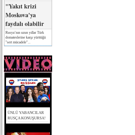
"Yakıt krizi
Moskova'ya
faydalı olabilir
Rusya’nın uzun yıllar Türk
domateslerine karşı yürttüğü
"sert mücadele"...
ÜNLÜ YABANCILAR
RUSÇA KONUŞURSA!