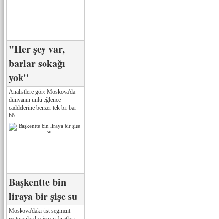
"Her şey var,
barlar sokağı
yok"
Analistlere göre Moskova'da
dünyanın ünlü eğlence
caddelerine benzer tek bir bar
bö...
Başkentte bin
liraya bir şişe su
Moskova'daki üst segment
restoranlarda şişe su fiyatları