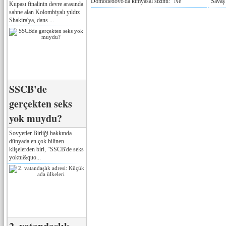
Domodedovo'da kimyasal sızıntı: "Ne
"Savaş
Kupası finalinin devre arasında
sahne alan Kolombiyalı yıldız
Shakira'ya, dans ...
SSCB'de
gerçekten seks
yok muydu?
Sovyetler Birliği hakkında
dünyada en çok bilinen
klişelerden biri, "SSCB'de seks
yoktu&quo...