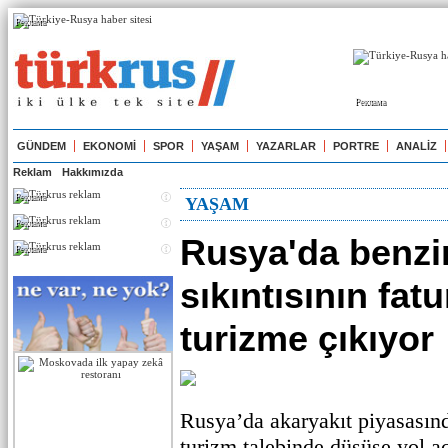
Реклама
Реклама
GÜNDEM
EKONOMİ
SPOR
YAŞAM
YAZARLAR
PORTRE
ANALİZ
Reklam
Hakkımızda
Реклама
YAŞAM
Реклама
Rusya'da benzi
Реклама
sıkıntısının fatu
turizme çıkıyor
Rusya’da akaryakıt piyasasınd
turizm talebinde düşüşe yol a