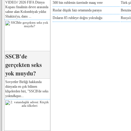
VIDEO// 2026 FIFA Dünya
500 bin rublenin üzerinde maaş vere
Türk ş
Kupası finalinin devre arasında
Ruslar düşük faiz ortamında paraya
Benzind
sahne alan Kolombiyalı yıldız
Shakira'ya, dans ...
Doların 85 rubleye doğru yolculuğu
Rusya'd
SSCB'de
gerçekten seks
yok muydu?
Sovyetler Birliği hakkında
dünyada en çok bilinen
klişelerden biri, "SSCB'de seks
yoktu&quo...