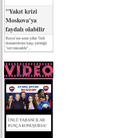
"Yakıt krizi
Moskova'ya
faydalı olabilir
Rusya’nın uzun yıllar Türk
domateslerine karşı yürttüğü
"sert mücadele"...
ÜNLÜ YABANCILAR
RUSÇA KONUŞURSA!