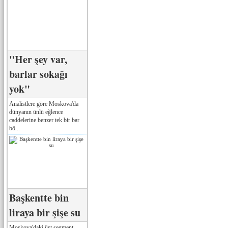
"Her şey var,
barlar sokağı
yok"
Analistlere göre Moskova'da
dünyanın ünlü eğlence
caddelerine benzer tek bir bar
bö...
Başkentte bin
liraya bir şişe su
Moskova'daki üst segment