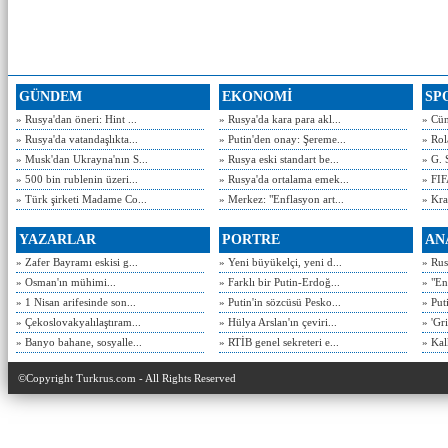
GÜNDEM
EKONOMİ
SP
» Rusya'dan öneri: Hint ...
» Rusya'da kara para akl...
» Cün
» Rusya'da vatandaşlıkta...
» Putin'den onay: Şereme...
» Rol
» Musk'dan Ukrayna'nın S...
» Rusya eski standart be...
» G. 
» 500 bin rublenin üzeri...
» Rusya'da ortalama emek...
» FIF
» Türk şirketi Madame Co...
» Merkez: "Enflasyon art...
» Kra
YAZARLAR
PORTRE
AN
» Zafer Bayramı eskisi g...
» Yeni büyükelçi, yeni d...
» Rusy
» Osman'ın mühimi...
» Farklı bir Putin-Erdoğ...
» "En
» 1 Nisan arifesinde son...
» Putin'in sözcüsü Pesko...
» Put
» Çekoslovakyalılaştıram...
» Hülya Arslan'ın çeviri...
» 'Gri
» Banyo bahane, sosyalle...
» RTİB genel sekreteri e...
» Kal
©Copyright Turkrus.com - All Rights Reserved