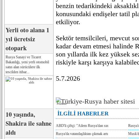
benzin tedarikindeki aksaklık
konusundaki endişeler tatil pl
etkiliyor.
Yerli oto alana 1
Sektör temsilcileri, mevcut s
yıl ücretsiz
kadar devam etmesi halinde R
otopark
son yıllarda ilk kez yüksek s
Rusya Sanayi ve Ticaret
riskiyle karşı karşıya kalabilec
Bakanlığı, yeni yerli otomobil
satın alan sürücülere ilk
tescilden itibar...
5.7.2026
Реклама
10 yaşında,
İLGİLİ HABERLER
Shakira ile sahne
ABD'li çiftçi: "Ailem Rusya'dan sın
Rusya'
aldı
Rusya'da vatandaşlıktan çıkmak artı
Musk'da