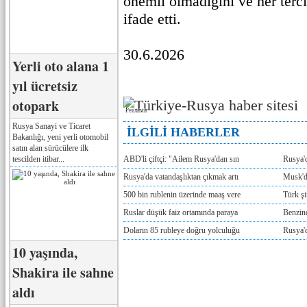
önemli olmadığını ve her terc
ifade etti.
30.6.2026
Yerli oto alana 1
yıl ücretsiz
otopark
Реклама
Rusya Sanayi ve Ticaret
İLGİLİ HABERLER
Bakanlığı, yeni yerli otomobil
satın alan sürücülere ilk
tescilden itibar...
ABD'li çiftçi: "Ailem Rusya'dan sın
Rusya'
Rusya'da vatandaşlıktan çıkmak artı
Musk'da
500 bin rublenin üzerinde maaş vere
Türk ş
Ruslar düşük faiz ortamında paraya
Benzind
Doların 85 rubleye doğru yolculuğu
Rusya'd
10 yaşında,
Shakira ile sahne
aldı