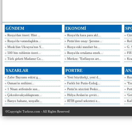
GÜNDEM
EKONOMİ
SP
» Rusya'dan öneri: Hint ...
» Rusya'da kara para akl...
» Cün
» Rusya'da vatandaşlıkta...
» Putin'den onay: Şereme...
» Rol
» Musk'dan Ukrayna'nın S...
» Rusya eski standart be...
» G. 
» 500 bin rublenin üzeri...
» Rusya'da ortalama emek...
» FIF
» Türk şirketi Madame Co...
» Merkez: "Enflasyon art...
» Kra
YAZARLAR
PORTRE
AN
» Zafer Bayramı eskisi g...
» Yeni büyükelçi, yeni d...
» Rusy
» Osman'ın mühimi...
» Farklı bir Putin-Erdoğ...
» "En
» 1 Nisan arifesinde son...
» Putin'in sözcüsü Pesko...
» Put
» Çekoslovakyalılaştıram...
» Hülya Arslan'ın çeviri...
» 'Gri
» Banyo bahane, sosyalle...
» RTİB genel sekreteri e...
» Kal
©Copyright Turkrus.com - All Rights Reserved