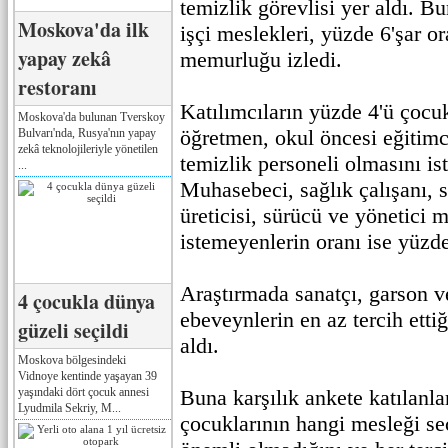
temizlik görevlisi yer aldı. B
Moskova'da ilk
işçi meslekleri, yüzde 6'şar or
yapay zekâ
memurluğu izledi.
restoranı
Katılımcıların yüzde 4'ü çocuk
Moskova'da bulunan Tverskoy
öğretmen, okul öncesi eğitimci
Bulvarı'nda, Rusya'nın yapay
zekâ teknolojileriyle yönetilen
temizlik personeli olmasını ist
...
Muhasebeci, sağlık çalışanı, 
üreticisi, sürücü ve yönetici m
istemeyenlerin oranı ise yüzde
Araştırmada sanatçı, garson v
4 çocukla dünya
ebeveynlerin en az tercih ettiğ
güzeli seçildi
aldı.
Moskova bölgesindeki
Vidnoye kentinde yaşayan 39
yaşındaki dört çocuk annesi
Buna karşılık ankete katılanla
Lyudmila Sekriy, M...
çocuklarının hangi mesleği seç