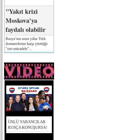
"Yakıt krizi
Moskova'ya
faydalı olabilir
Rusya’nın uzun yıllar Türk
domateslerine karşı yürttüğü
"sert mücadele"...
ÜNLÜ YABANCILAR
RUSÇA KONUŞURSA!