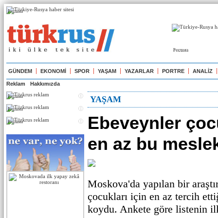
Реклама
Реклама
GÜNDEM
EKONOMİ
SPOR
YAŞAM
YAZARLAR
PORTRE
ANALİZ
Reklam
Hakkımızda
Реклама
YAŞAM
Реклама
Ebeveynler çocu
Реклама
en az bu meslekl
Moskova'da yapılan bir araştı
çocukları için en az tercih ett
koydu. Ankete göre listenin il