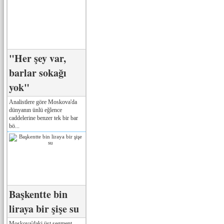
"Her şey var,
barlar sokağı
yok"
Analistlere göre Moskova'da
dünyanın ünlü eğlence
caddelerine benzer tek bir bar
bö...
Başkentte bin
liraya bir şişe su
Moskova'daki üst segment