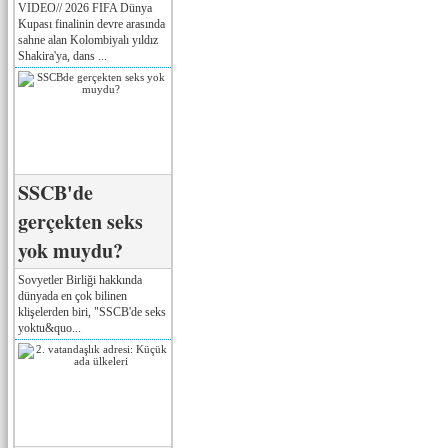
VIDEO// 2026 FIFA Dünya
Kupası finalinin devre arasında
sahne alan Kolombiyalı yıldız
Shakira'ya, dans ...
SSCB'de
gerçekten seks
yok muydu?
Sovyetler Birliği hakkında
dünyada en çok bilinen
klişelerden biri, "SSCB'de seks
yoktu&quo...