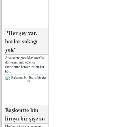
"Her şey var,
barlar sokağı
yok"
Analistlere göre Moskova'da
dünyanın ünlü eğlence
caddelerine benzer tek bir bar
bö...
Başkentte bin
liraya bir şişe su
Moskova'daki üst segment