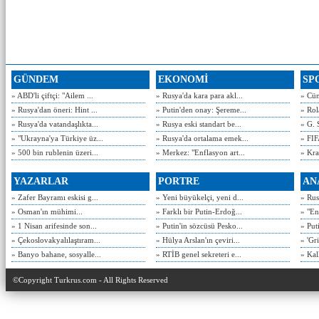
GÜNDEM
EKONOMİ
SP
» ABD'li çiftçi: "Ailem ...
» Rusya'da kara para akl...
» Cün
» Rusya'dan öneri: Hint ...
» Putin'den onay: Şereme...
» Rol
» Rusya'da vatandaşlıkta...
» Rusya eski standart be...
» G. 
» "Ukrayna'ya Türkiye üz...
» Rusya'da ortalama emek...
» FIF
» 500 bin rublenin üzeri...
» Merkez: "Enflasyon art...
» Kra
YAZARLAR
PORTRE
AN
» Zafer Bayramı eskisi g...
» Yeni büyükelçi, yeni d...
» Rusy
» Osman'ın mühimi...
» Farklı bir Putin-Erdoğ...
» "En
» 1 Nisan arifesinde son...
» Putin'in sözcüsü Pesko...
» Put
» Çekoslovakyalılaştıram...
» Hülya Arslan'ın çeviri...
» 'Gri
» Banyo bahane, sosyalle...
» RTİB genel sekreteri e...
» Kal
©Copyright Turkrus.com - All Rights Reserved