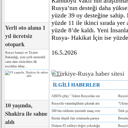
Kamuoyu Vakfı’nın araştırmas
Rusya’nın desteği daha yüksek
yüzde 39 oy desteğine sahip. 
yüzde 11 ile ikinci sırada yer
Yerli oto alana 1
yüzde 8’de kaldı. Yeni İnsanla
yıl ücretsiz
Rusya- Hakikat İçin ise yüzde
otopark
16.5.2026
Rusya Sanayi ve Ticaret
Bakanlığı, yeni yerli otomobil
satın alan sürücülere ilk
tescilden itibar...
Реклама
İLGİLİ HABERLER
ABD'li çiftçi: "Ailem Rusya'dan sın
Rusya'
10 yaşında,
Rusya'da vatandaşlıktan çıkmak artı
"Ukray
500 bin rublenin üzerinde maaş vere
Türk ş
Shakira ile sahne
Ruslar düşük faiz ortamında paraya
Benzind
aldı
Doların 85 rubleye doğru yolculuğu
Rusya'd