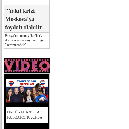
"Yakıt krizi
Moskova'ya
faydalı olabilir
Rusya’nın uzun yıllar Türk
domateslerine karşı yürttüğü
"sert mücadele"...
ÜNLÜ YABANCILAR
RUSÇA KONUŞURSA!