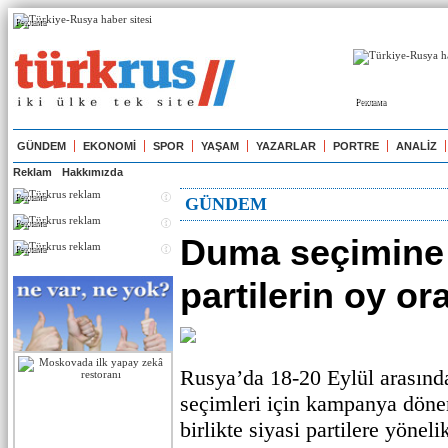
Реклама
Реклама
GÜNDEM
EKONOMİ
SPOR
YAŞAM
YAZARLAR
PORTRE
ANALİZ
Reklam
Hakkımızda
Реклама
GÜNDEM
Реклама
Duma seçimine
Реклама
partilerin oy or
Rusya’da 18-20 Eylül arasın
seçimleri için kampanya döne
birlikte siyasi partilere yöne