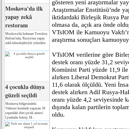
gösteren yeni araştırmalar ya
Moskova'da ilk
Araştırmalar Enstitüsü’nde ya
yapay zekâ
iktidardaki Birleşik Rusya Par
restoranı
olmasa da, açık ara önde oldu
VTsIOM ile Kamuoyu Vakfı’nı
Moskova'da bulunan Tverskoy
araştırma sonuçları kamuoyuyl
Bulvarı'nda, Rusya'nın yapay
zekâ teknolojileriyle yönetilen
...
VTsIOM verilerine göre Birleş
destek oranı yüzde 31,2 seviy
Komünist Parti yüzde 11,9 ile 
alırken Liberal Demokrat Part
11,6 olarak ölçüldü. Yeni İnsa
4 çocukla dünya
destek alırken Adil Rusya-Haki
güzeli seçildi
oranı yüzde 4,2 seviyesinde k
Moskova bölgesindeki
dışında kalan partilerin topla
Vidnoye kentinde yaşayan 39
yaşındaki dört çocuk annesi
oldu.
Lyudmila Sekriy, M...