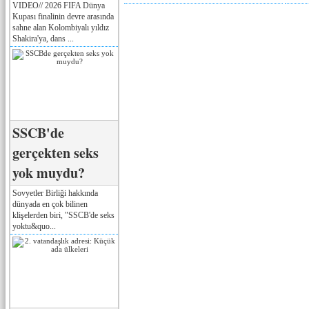
VIDEO// 2026 FIFA Dünya
Kupası finalinin devre arasında
sahne alan Kolombiyalı yıldız
Shakira'ya, dans ...
SSCB'de
gerçekten seks
yok muydu?
Sovyetler Birliği hakkında
dünyada en çok bilinen
klişelerden biri, "SSCB'de seks
yoktu&quo...