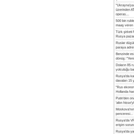
"Ukrayna'ya
üzerinden A
operas...
500 bin rubl
maaş veren 8
Türk şirket
Rusya pazarı
Ruslar düşük
paraya adres
Benzinde es
dönüş: "Yeni 
Doların 85 r
yolculuğu baş
Rusya'da ka
davaları 15 y
"Rus ekonom
Hollanda hasta
Putin'den o
'altın hisse'yl
Moskova'nın
penceresi...
Rusya'da VP
erişim sorun
Rusya'da ya