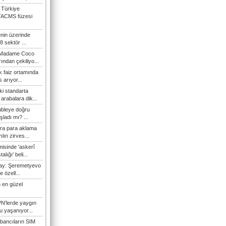
 Türkiye
TACMS füzesi
enin üzerinde
 sektör ...
i Madame Coco
ndan çekiliyo...
 faiz ortamında
 arıyor...
ki standarta
arabalara dik...
ubleye doğru
ladı mı? ...
ra para aklama
ılın zirves...
isinde 'askerî
lığı' beli...
nay: Şeremetyevo
e özell...
 en güzel
N'lerde yaygın
u yaşanıyor...
bancıların SIM