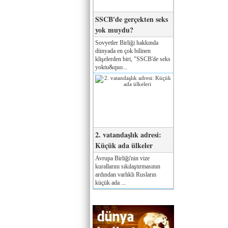
SSCB'de gerçekten seks
yok muydu?
Sovyetler Birliği hakkında
dünyada en çok bilinen
klişelerden biri, "SSCB'de seks
yoktu&quo...
2. vatandaşlık adresi:
Küçük ada ülkeler
Avrupa Birliği'nin vize
kurallarını sıkılaştırmasının
ardından varlıklı Rusların
küçük ada ...