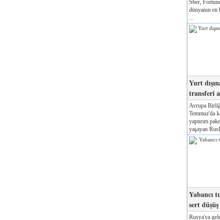
Sber, Fortune
dünyanın en b
...
Yurt dışın
transferi a
Avrupa Birliğ
Temmuz'da kab
yaptırım pake
yaşayan Rusla
Yabancı tu
sert düşüş
Rusya'ya gele