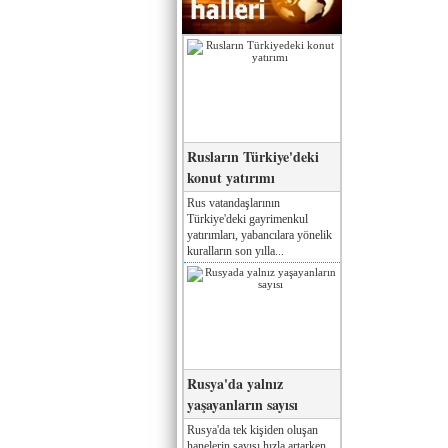
Rusların Türkiye'deki
konut yatırımı
Rus vatandaşlarının
Türkiye'deki gayrimenkul
yatırımları, yabancılara yönelik
kuralların son yılla...
Rusya'da yalnız
yaşayanların sayısı
Rusya'da tek kişiden oluşan
hanelerin sayısı hızla artarken