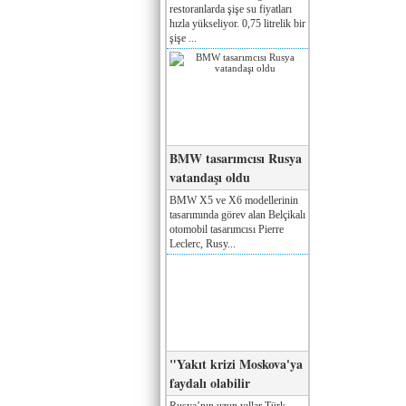
restoranlarda şişe su fiyatları
hızla yükseliyor. 0,75 litrelik bir
şişe ...
BMW tasarımcısı Rusya
vatandaşı oldu
BMW X5 ve X6 modellerinin
tasarımında görev alan Belçikalı
otomobil tasarımcısı Pierre
Leclerc, Rusy...
"Yakıt krizi Moskova'ya
faydalı olabilir
Rusya’nın uzun yıllar Türk