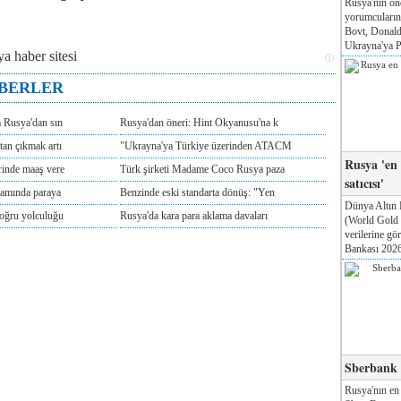
Rusya'nın ön
yorumcuları
Bovt, Donald
Ukrayna'ya Pa
ABERLER
m Rusya'dan sın
Rusya'dan öneri: Hint Okyanusu'na k
tan çıkmak artı
"Ukrayna'ya Türkiye üzerinden ATACM
Rusya 'en
rinde maaş vere
Türk şirketi Madame Coco Rusya paza
satıcısı'
tamında paraya
Benzinde eski standarta dönüş: "Yen
Dünya Altın 
doğru yolculuğu
Rusya'da kara para aklama davaları
(World Gold
verilerine g
Bankası 2026'
Sberbank T
Rusya'nın en