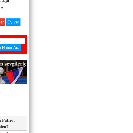
 değil
zım
ar
 Patriot
eden?"