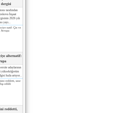
dergisi
ions tarafından
oskova İnşaat
gisinin 2026 yılı
sı yayı...
iye alternatif:
rupa
ersite adaylarının
ki yükseköğretim
gisi hızla artıyor...
ni reddetti,