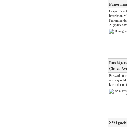
Panorama 
Corpex Solut
hazırlanan M
Panorama der
2. çeyrek sayı
Rus öğrenc
Çin ve Av
Rusya'da üniv
yurt dışında
kurumlarına il
SVO gazisi