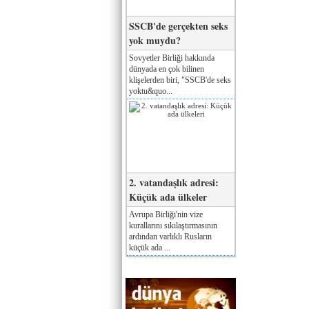
SSCB'de gerçekten seks
yok muydu?
Sovyetler Birliği hakkında
dünyada en çok bilinen
klişelerden biri, "SSCB'de seks
yoktu&quo...
2. vatandaşlık adresi:
Küçük ada ülkeler
Avrupa Birliği'nin vize
kurallarını sıkılaştırmasının
ardından varlıklı Rusların
küçük ada ...