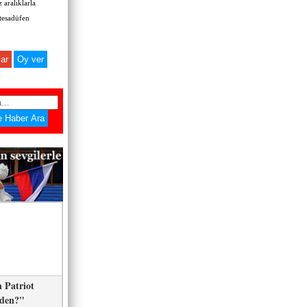
 aralıklarla
 tesadüfen
ar
 Patriot
eden?"