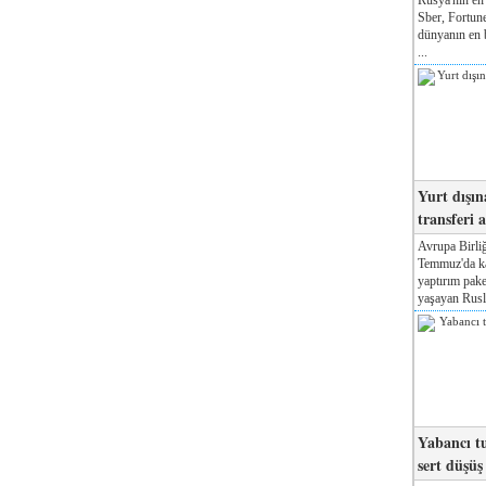
Sber, Fortune
dünyanın en b
...
Yurt dışın
transferi a
Avrupa Birliğ
Temmuz'da kab
yaptırım pake
yaşayan Rusla
Yabancı tu
sert düşüş