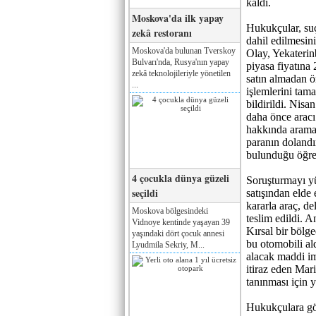
kaldı.
Moskova'da ilk yapay
Hukukçular, su
zekâ restoranı
dahil edilmesin
Moskova'da bulunan Tverskoy
Olay, Yekaterin
Bulvarı'nda, Rusya'nın yapay
piyasa fiyatına
zekâ teknolojileriyle yönetilen
satın almadan ön
...
işlemlerini tam
bildirildi. Nis
daha önce aracı
hakkında arama k
paranın dolandı
bulunduğu öğren
4 çocukla dünya güzeli
Soruşturmayı yü
seçildi
satışından elde
kararla araç, d
Moskova bölgesindeki
teslim edildi. A
Vidnoye kentinde yaşayan 39
Kırsal bir bölg
yaşındaki dört çocuk annesi
bu otomobili ald
Lyudmila Sekriy, M...
alacak maddi im
itiraz eden Mari
tanınması için 
Hukukçulara gör