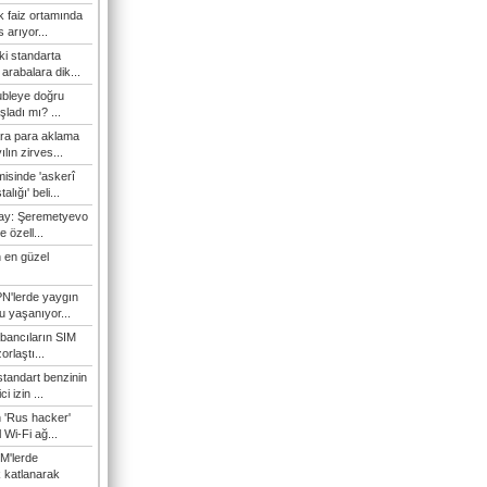
 faiz ortamında
 arıyor...
ki standarta
arabalara dik...
ubleye doğru
ladı mı? ...
ra para aklama
ılın zirves...
isinde 'askerî
lığı' beli...
nay: Şeremetyevo
e özell...
 en güzel
N'lerde yaygın
u yaşanıyor...
bancıların SIM
orlaştı...
tandart benzinin
i izin ...
n 'Rus hacker'
l Wi-Fi ağ...
M'lerde
k katlanarak