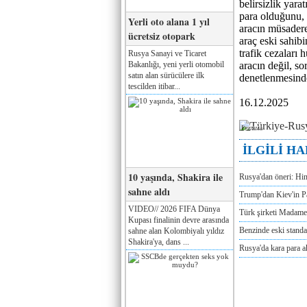
belirsizlik yara
para olduğunu, 
Yerli oto alana 1 yıl
aracın müsadere
ücretsiz otopark
araç eski sahibi
trafik cezaları
Rusya Sanayi ve Ticaret
Bakanlığı, yeni yerli otomobil
aracın değil, s
satın alan sürücülere ilk
denetlenmesinde
tescilden itibar...
16.12.2025
Реклама
İLGİLİ H
10 yaşında, Shakira ile
Rusya'dan öneri: Hi
sahne aldı
Trump'dan Kiev'in Pa
VIDEO// 2026 FIFA Dünya
Türk şirketi Madam
Kupası finalinin devre arasında
Benzinde eski standa
sahne alan Kolombiyalı yıldız
Shakira'ya, dans ...
Rusya'da kara para a