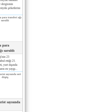
 dergisinin
üyük şirketlerini
a para
ğı sarsıldı
i'nin 23
ul ettiği 21.
ti, yurt dışında
rın en yaygı...
rist sayısında