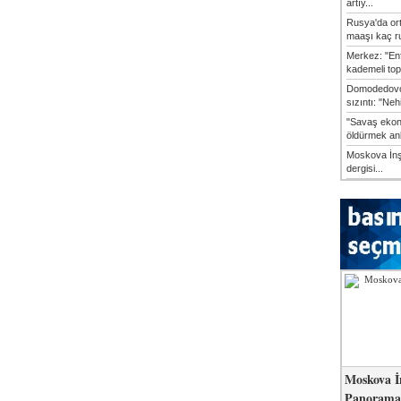
artıy...
Rusya'da or
maaşı kaç ru
Merkez: "En
kademeli top
Domodedovo
sızıntı: "Neh
"Savaş ekon
öldürmek anl
Moskova İn
dergisi...
Moskova İ
Panorama 