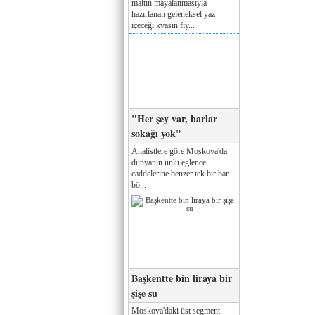
maltın mayalanmasıyla
hazırlanan geleneksel yaz
içeceği kvasın fiy...
"Her şey var, barlar
sokağı yok"
Analistlere göre Moskova'da
dünyanın ünlü eğlence
caddelerine benzer tek bir bar
bö...
Başkentte bin liraya bir
şişe su
Moskova'daki üst segment