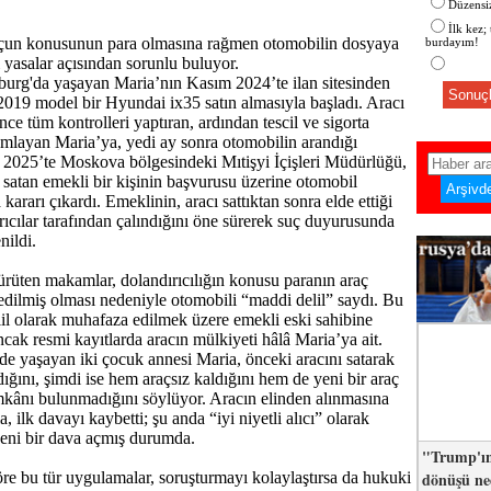
Düzensiz
İlk kez;
çun konusunun para olmasına rağmen otomobilin dosyaya
burdayım!
i yasalar açısından sorunlu buluyor.
burg'da yaşayan Maria’nın Kasım 2024’te ilan sitesinden
Sonuçl
 2019 model bir Hyundai ix35 satın almasıyla başladı. Aracı
ce tüm kontrolleri yaptıran, ardından tescil ve sigorta
amlayan Maria’ya, yedi ay sonra otomobilin arandığı
an 2025’te Moskova bölgesindeki Mıtişyi İçişleri Müdürlüğü,
 satan emekli bir kişinin başvurusu üzerine otomobil
ararı çıkardı. Emeklinin, aracı sattıktan sonra elde ettiği
rıcılar tarafından çalındığını öne sürerek suç duyurusunda
ildi.
rüten makamlar, dolandırıcılığın konusu paranın araç
 edilmiş olması nedeniyle otomobili “maddi delil” saydı. Bu
elil olarak muhafaza edilmek üzere emekli eski sahibine
ncak resmi kayıtlarda aracın mülkiyeti hâlâ Maria’ya ait.
ede yaşayan iki çocuk annesi Maria, önceki aracını satarak
ığını, şimdi ise hem araçsız kaldığını hem de yeni bir araç
kânı bulunmadığını söylüyor. Aracın elinden alınmasına
a, ilk davayı kaybetti; şu anda “iyi niyetli alıcı” olarak
yeni bir dava açmış durumda.
"Trump'ın
dönüşü n
e bu tür uygulamalar, soruşturmayı kolaylaştırsa da hukuki