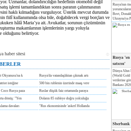
tıyor. Uzmanlar, dolandırıcılığın hedefinin otomobil değil
Rusya'nın ön
satış işlemi tamamlandıktan sonra paranın çalınmasının
yorumcuları
sini haklı kılmadığını vurguluyor. Üstelik mevcut durumda
Bovt, Donald
nin fiilî kullanımında olsa bile, doğabilecek vergi borçları ve
Ukrayna'ya Pa
 hukuken hâlâ Maria’ya ait. Avukatlar, sorunun çözümünün
oruşturma makamlarının işlemlerinin yargı yoluyla
 olduğunu belirtiyor.
Rusya 'en
satıcısı'
ABERLER
Dünya Altın 
(World Gold
nt Okyanusu'na k
Rusya'da vatandaşlıktan çıkmak artı
verilerine g
triot isteğine
500 bin rublenin üzerinde maaş vere
Bankası 2026'
e Coco Rusya paza
Ruslar düşük faiz ortamında paraya
rta dönüş: "Yen
Doların 85 rubleye doğru yolculuğu
klama davaları
"Rus ekonomisinde 'askerî Hollanda
Sberbank T
Rusya'nın en