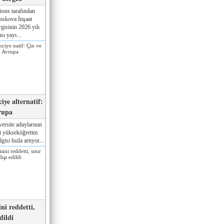
ions tarafından
oskova İnşaat
gisinin 2026 yılı
sı yayı...
iye alternatif:
rupa
ersite adaylarının
ki yükseköğretim
gisi hızla artıyor...
ni reddetti,
edildi