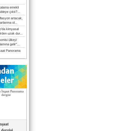
talama emekli
bleye çıktı?...
flasyon artacak,
arlanma ol...
'da kimyasal
irden uzak dur...
omisi ülkeyi
amına gelir"...
şaat Panorama
nşaat
dergisi