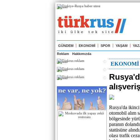
Реклама
GÜNDEM
EKONOMİ
SPOR
YAŞAM
YAZ
Reklam
Hakkımızda
Реклама
EKONOMİ
Реклама
Rusya'da
Реклама
alışveri
Rusya'da ikinci 
otomobil alım s
bölgesinde yürü
paranın dolandır
statüsüne alındı
olası trafik cez