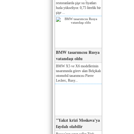
restoranlarda şişe su fiyatları
hızla yükseliyor. 0,75 litrelik bir
şişe ...
BMW tasarımcısı Rusya
vatandaşı oldu
BMW X5 ve X6 modellerinin
tasarımında görev alan Belçikalı
otomobil tasarımcısı Pierre
Leclerc, Rusy...
"Yakıt krizi Moskova'ya
faydalı olabilir
Rusya’nın uzun yıllar Türk