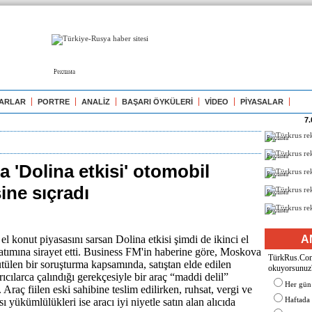
Реклама
ARLAR
PORTRE
ANALİZ
BAŞARI ÖYKÜLERİ
VİDEO
PİYASALAR
7.
Реклама
Реклама
 'Dolina etkisi' otomobil
Реклама
şine sıçradı
Реклама
Реклама
el konut piyasasını sarsan Dolina etkisi şimdi de ikinci el
A
atımına sirayet etti. Business FM'in haberine göre, Moskova
TürkRus.Com'
tülen bir soruşturma kapsamında, satıştan elde edilen
okuyorsunuz
ıcılarca çalındığı gerekçesiyle bir araç “maddi delil”
Her gün
. Araç fiilen eski sahibine teslim edilirken, ruhsat, vergi ve
Haftada
ası yükümlülükleri ise aracı iyi niyetle satın alan alıcıda