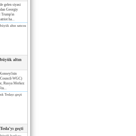
de gelen siyasi
ndan Georgiy
 Trump'ın
triot ha...
 büyük altın
Konseyi'nin
 Council-WGC)
öre, Rusya Merkez
nı...
esla'yı geçti
 büyük bankası