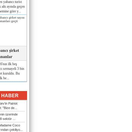
n yabancı turist
lk altı ayında geçen
nemine göre y...
ancı şirket
ananlar
'nın ilk beş
ı sermayeli 3 bin
et kuruldu. Bu
lk be...
I HABER
ev'in Patriot
t: "Bize de...
enin üzerinde
 sektör ...
i Madame Coco
ndan çekiliyo...