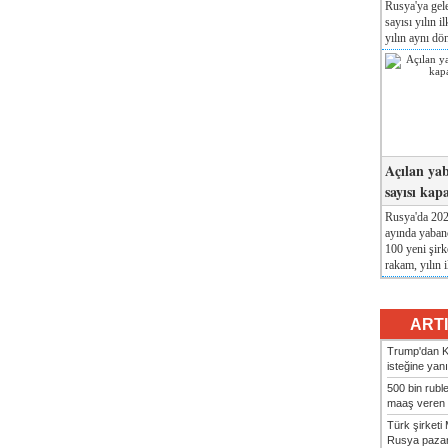
Rusya'ya gele
sayısı yılın i
yılın aynı dö
Açılan yab
sayısı kap
Rusya'da 2026
ayında yabanc
100 yeni şirk
rakam, yılın i
ART
Trump'dan Ki
isteğine yanı
500 bin rubl
maaş veren 8
Türk şirket
Rusya pazarı