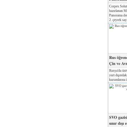
Corpex Solut
hazırlanan M
Panorama der
2. çeyrek sayı
Rus öğrenc
Çin ve Av
Rusya'da üniv
yurt dışında
kurumlarına il
SVO gazisi
sınır dışı 