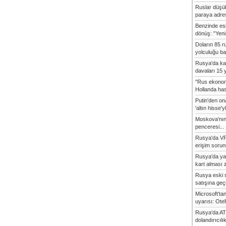
Ruslar düşük
paraya adres
Benzinde es
dönüş: "Yeni 
Doların 85 r
yolculuğu baş
Rusya'da ka
davaları 15 y
"Rus ekonom
Hollanda hasta
Putin'den o
'altın hisse'yl
Moskova'nın
penceresi...
Rusya'da VP
erişim sorun
Rusya'da ya
kart alması z
Rusya eski s
satışına geçic
Microsoft'ta
uyarısı: Otel
Rusya'da AT
dolandırıcılı