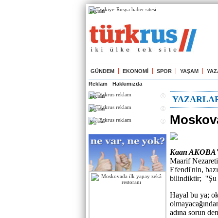
Реклама
GÜNDEM
EKONOMİ
SPOR
YAŞAM
YAZ
Reklam
Hakkımızda
Реклама
YAZARLA
Реклама
Moskova 
Реклама
Kaan AKOBA'n
Maarif Nezareti
Efendi'nin, bazı
bilindiktir; ''Ş
Hayal bu ya; ok
olmayacağından 
adına sorun de