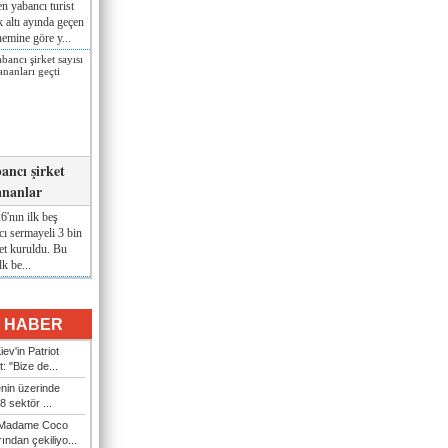
n yabancı turist
lk altı ayında geçen
nemine göre y...
ancı şirket
ananlar
'nın ilk beş
ı sermayeli 3 bin
et kuruldu. Bu
lk be...
I HABER
ev'in Patriot
t: "Bize de...
enin üzerinde
 sektör ...
i Madame Coco
ndan çekiliyo...