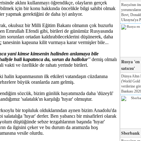
risinde aklını kullanmayı öğrendikçe, olayların gerçek
Rusya'nın ön
ebilmek için bir konu hakkında öncelikle bilgi sahibi olmak
yorumcuları
ler yapmak gerektiğini de daha iyi anlıyor.
Bovt, Donald
Ukrayna'ya Pa
rak, okulsuz bir Milli Eğitim Bakanı olmanın çok huzurlu
en Emrullah Efendi gibi, birileri de günümüz Rusyasında
 tüm sorunları ortadan kaldırabileceklerini düşünerek, daha
 tanesinin kapısına kilit vurmaya karar vermişler bile...
unca yani kimse kimsenin halinden anlamaya bile
haliyle hali kapatınca da, sorun da hallolur''
demiş olmalı
Rusya 'en
i vakti ve özellikle de rahatı yerinde birileri.
satıcısı'
i halin kapanmasının ilk etkileri vatandaşın cüzdanına
Dünya Altın 
(World Gold
ebzelere büyük oranlarda zam gelmiş.
verilerine g
Bankası 2026'
endiğim sözcük, bizim günlük hayatımızda daha 'düzeyli'
andığımız 'salatalık'ın karşılığı 'hıyar' olmuştur.
rksoylu bir topluluk olduklarından aynen bizim Anadolu'da
i salatalığa 'hıyar' derler. Ben yabancı bir misafirleri olarak
 yolum düştüğünde sebze tezgahlarının başında 'hıyar'
ların da ilgisini çeker ve bu durum da aramızda hoş
Sberbank T
lamasına vesile olurdu.
Rusya'nın en