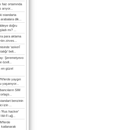
 faiz ortamında
 arıyor...
ki standarta
arabalara dik...
ubleye doğru
ladı mı? ...
ra para aklama
ılın zirves...
isinde 'askerî
lığı' beli...
nay: Şeremetyevo
e özell...
 en güzel
N'lerde yaygın
u yaşanıyor...
bancıların SIM
orlaştı...
tandart benzinin
i izin ...
n 'Rus hacker'
l Wi-Fi ağ...
M'lerde
k katlanarak