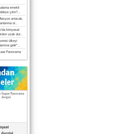
talama emekli
bleye çıktı?...
flasyon artacak,
arlanma ol...
'da kimyasal
irden uzak dur...
omisi ülkeyi
amına gelir"...
şaat Panorama
nşaat
dergisi