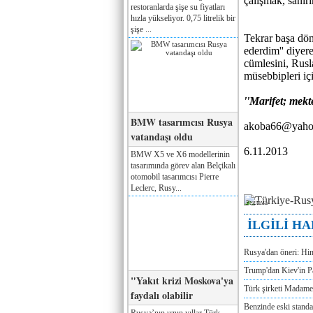
çalışmak, sanır
restoranlarda şişe su fiyatları
hızla yükseliyor. 0,75 litrelik bir
şişe ...
Tekrar başa dön
ederdim'' diye
cümlesini, Rusl
müsebbipleri içi
''Marifet; mekt
BMW tasarımcısı Rusya
akoba66@yaho
vatandaşı oldu
6.11.2013
BMW X5 ve X6 modellerinin
tasarımında görev alan Belçikalı
otomobil tasarımcısı Pierre
Leclerc, Rusy...
Реклама
İLGİLİ H
Rusya'dan öneri: Hi
Trump'dan Kiev'in Pa
"Yakıt krizi Moskova'ya
Türk şirketi Madam
faydalı olabilir
Benzinde eski standa
Rusya’nın uzun yıllar Türk