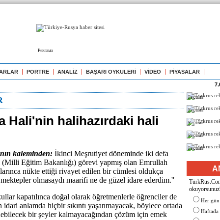
Реклама
ARLAR
PORTRE
ANALİZ
BAŞARI ÖYKÜLERİ
VİDEO
PİYASALAR
7.
Реклама
R
Реклама
Hali'nin halihazırdaki hali
Реклама
Реклама
Реклама
ın kaleminden:
İkinci Meşrutiyet döneminde iki defa
 (Milli Eğitim Bakanlığı) görevi yapmış olan Emrullah
A
larınca nükte ettiği rivayet edilen bir cümlesi oldukça
u mektepler olmasaydı maarifi ne de güzel idare ederdim.''
TürkRus.Com'
okuyorsunuz
ullar kapatılınca doğal olarak öğretmenlerle öğrenciler de
Her gün
idari anlamda hiçbir sıkıntı yaşanmayacak, böylece ortada
Haftada
nebilecek bir şeyler kalmayacağından çözüm için emek