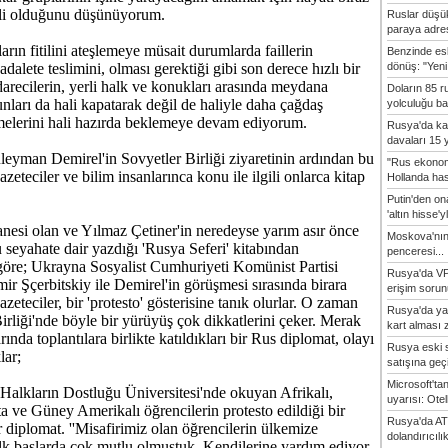
rli olduğunu düşünüyorum.
Ruslar düşük
paraya adres
rın fitilini ateşlemeye müsait durumlarda faillerin
Benzinde es
dönüş: "Yeni 
adalete teslimini, olması gerektiği gibi son derece hızlı bir
darecilerin, yerli halk ve konukları arasında meydana
Doların 85 r
unları da hali kapatarak değil de haliyle daha çağdaş
yolculuğu baş
melerini hali hazırda beklemeye devam ediyorum.
Rusya'da ka
davaları 15 y
leyman Demirel'in Sovyetler Birliği ziyaretinin ardından bu
"Rus ekonom
azeteciler ve bilim insanlarınca konu ile ilgili onlarca kitap
Hollanda hasta
Putin'den o
'altın hisse'yl
anesi olan ve Yılmaz Çetiner'in neredeyse yarım asır önce
Moskova'nın
 seyahate dair yazdığı 'Rusya Seferi' kitabından
penceresi...
göre; Ukrayna Sosyalist Cumhuriyeti Komünist Partisi
Rusya'da VP
mir Şçerbitskiy ile Demirel'in görüşmesi sırasında birara
erişim sorun
azeteciler, bir 'protesto' gösterisine tanık olurlar. O zaman
Rusya'da ya
Birliği'nde böyle bir yürüyüş çok dikkatlerini çeker. Merak
kart alması z
arında toplantılara birlikte katıldıkları bir Rus diplomat, olayı
Rusya eski s
lar;
satışına geçic
Microsoft'ta
Halkların Dostluğu Üniversitesi'nde okuyan Afrikalı,
uyarısı: Otel
ta ve Güney Amerikalı öğrencilerin protesto edildiği bir
Rusya'da AT
r diplomat. ''Misafirimiz olan öğrencilerin ülkemize
dolandırıcılı
lk başlarda çok mutlu olmuştuk. Kendilerine yardım ediyor