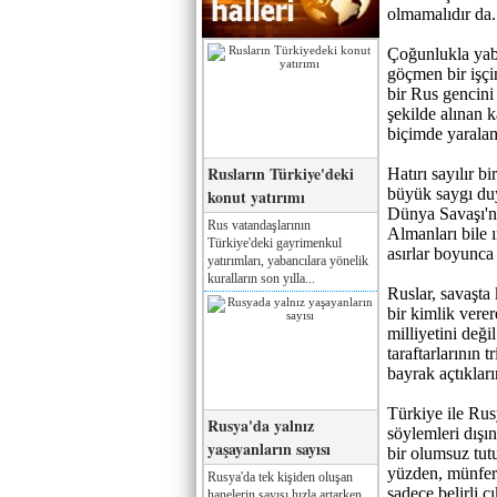
olmamalıdır da
Çoğunlukla yaba
göçmen bir işçin
bir Rus gencini
şekilde alınan 
biçimde yaralam
Rusların Türkiye'deki
Hatırı sayılır 
büyük saygı duy
konut yatırımı
Dünya Savaşı'nd
Rus vatandaşlarının
Almanları bile 
Türkiye'deki gayrimenkul
asırlar boyunc
yatırımları, yabancılara yönelik
kuralların son yılla...
Ruslar, savaşta 
bir kimlik verer
milliyetini değ
taraftarlarının 
bayrak açtıklar
Türkiye ile Rusy
Rusya'da yalnız
söylemleri dışın
yaşayanların sayısı
bir olumsuz tut
yüzden, münferi
Rusya'da tek kişiden oluşan
sadece belirli ç
hanelerin sayısı hızla artarken