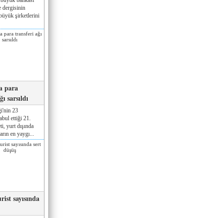
 dergisinin
üyük şirketlerini
a para
ğı sarsıldı
i'nin 23
ul ettiği 21.
ti, yurt dışında
rın en yaygı...
rist sayısında