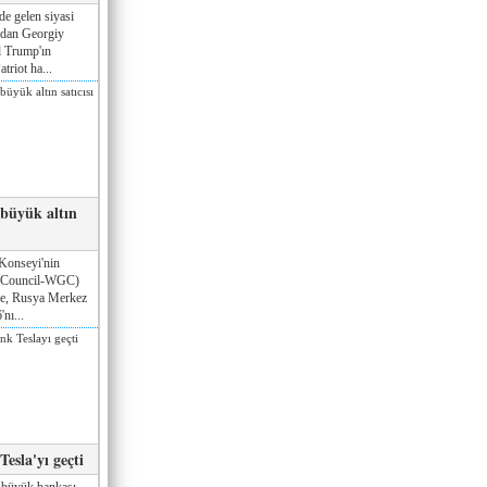
de gelen siyasi
ndan Georgiy
 Trump'ın
triot ha...
 büyük altın
Konseyi'nin
 Council-WGC)
öre, Rusya Merkez
nı...
esla'yı geçti
 büyük bankası