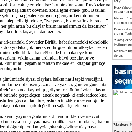
artıy...
yorduk ancak içlerinden bazıları bir süre sonra Rus kızlarına
Rusya'da or
maya başladılar: dövmek, zorla iğfal etmek gibi. Bazıları
maaşı kaç ru
 şehir dışına gezilere gidiyor, eğleniyor kendilerinden
Merkez: "En
ra talep edildiğinde de, ''Ne parası, biz misafiriz burada...''
kademeli top
i her gün artan bu olaylar bizim insanlarımızı da kızdırıyor.''
Domodedovo
yu kendi bakış açısından özetler.
sızıntı: "Neh
"Savaş ekon
r arkasındaki Sovyetler Birliği, haberleşmedeki teknolojik
öldürmek anl
 da dolayı daha çok merak edilir gizemli bir ülkeyken ve en
Moskova İn
ırıntısı belki bir kitaba değilse de bir makaleye konu
dergisi...
duvarların yıkılmasının ardından büyü bozuluyor ve
ı, kültürünü, yaşamını tanıtan makaleler- kitaplar gittikçe
ker oluyordu.
 günümüzde siyasi olaylara halkın nasıl tepki verdiğini,
nü tarihe not düşen yazarlar ve yazılar, günden güne artan
gürele' arasında kaybolup gidiyorlar. Günümüzde sıklaşan
ü önünde gerçekleşen, ancak ne yazık ki artık sadece kısa
tirilen 'gezi anıları' bile, aslında titizlikle incelendiğinde
bakışı hakkında çok değerli mesajlar içerebiliyor.
ın, kendi yayın organlarında dillendirdikleri ve mevcut
aktan başka bir işe yaramayan militan yazılarındansa, halkın
Moskova İ
lerini öğrenip, ondan yola çıkarak çözüme ulaşmaya
Panorama 