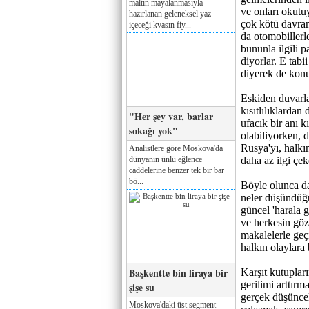
maltın mayalanmasıyla
ve onları okutu
hazırlanan geleneksel yaz
çok kötü davran
içeceği kvasın fiy...
da otomobillerle
bununla ilgili pa
diyorlar. E tabi
diyerek de konu
Eskiden duvarla
kısıtlılıklardan
"Her şey var, barlar
ufacık bir anı k
sokağı yok"
olabiliyorken, 
Rusya'yı, halkın
Analistlere göre Moskova'da
dünyanın ünlü eğlence
daha az ilgi çe
caddelerine benzer tek bir bar
bö...
Böyle olunca da
neler düşündüğü
güncel 'harala 
ve herkesin göz
makalelerle geçiş
halkın olaylara 
Başkentte bin liraya bir
Karşıt kutuplar
gerilimi arttırm
şişe su
gerçek düşünce
Moskova'daki üst segment