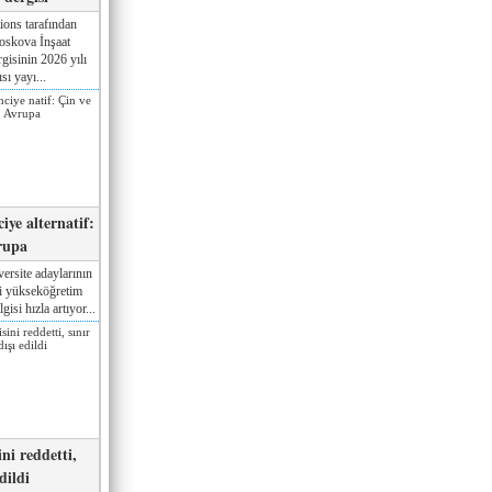
ions tarafından
oskova İnşaat
gisinin 2026 yılı
sı yayı...
iye alternatif:
rupa
ersite adaylarının
ki yükseköğretim
gisi hızla artıyor...
ni reddetti,
edildi