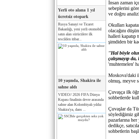
İnsan zaman içe
sebeplerini gör
Yerli oto alana 1 yıl
ve doğru analiz
ücretsiz otopark
Rusya Sanayi ve Ticaret
Okulları kapata
Bakanlığı, yeni yerli otomobil
olacağını düşün
satın alan sürücülere ilk
halleri kapatıp
tescilden itibar...
şimdiden bir kaç
''Hal böyle ol
çalışmayıp da, 
'muhtemelen' hal
Moskova'daki ik
10 yaşında, Shakira ile
olmuş, meyve s
sahne aldı
Çuvaşça ilk öğr
VIDEO// 2026 FIFA Dünya
sohbetlerde kull
Kupası finalinin devre arasında
sahne alan Kolombiyalı yıldız
Çuvaşlar da Tü
Shakira'ya, dans ...
söylediğimiz gib
pazarlarına her
dedikçe, satıcı
sohbetlerin baş