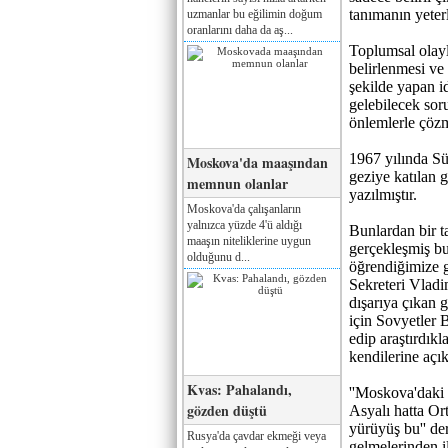
tanımanın yete
uzmanlar bu eğilimin doğum
oranlarını daha da aş...
Toplumsal olayla
belirlenmesi ve 
şekilde yapan i
gelebilecek sor
önlemlerle çöz
1967 yılında Sü
Moskova'da maaşından
geziye katılan g
memnun olanlar
yazılmıştır.
Moskova'da çalışanların
yalnızca yüzde 4'ü aldığı
Bunlardan bir t
maaşın niteliklerine uygun
gerçekleşmiş bu
olduğunu d...
öğrendiğimize 
Sekreteri Vladi
dışarıya çıkan g
için Sovyetler 
edip araştırdıkl
kendilerine açık
Kvas: Pahalandı,
''Moskova'daki 
gözden düştü
Asyalı hatta Or
yürüyüş bu'' de
Rusya'da çavdar ekmeği veya
gelmelerinden i