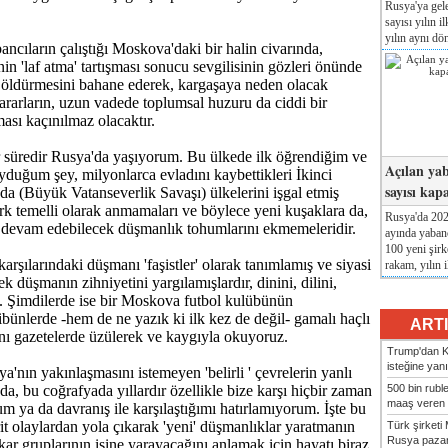
Rusya'ya gele
.
sayısı yılın i
yılın aynı dö
ncıların çalıştığı Moskova'daki bir halin civarında,
in 'laf atma' tartışması sonucu sevgilisinin gözleri önünde
 öldürmesini bahane ederek, kargaşaya neden olacak
kararların, uzun vadede toplumsal huzuru da ciddi bir
ası kaçınılmaz olacaktır.
bir süredir Rusya'da yaşıyorum. Bu ülkede ilk öğrendiğim ve
Açılan yab
duğum şey, milyonlarca evladını kaybettikleri İkinci
sayısı kap
a (Büyük Vatanseverlik Savaşı) ülkelerini işgal etmiş
ırk temelli olarak anmamaları ve böylece yeni kuşaklara da,
Rusya'da 2026
a devam edebilecek düşmanlık tohumlarını ekmemeleridir.
ayında yabanc
100 yeni şirk
karşılarındaki düşmanı 'faşistler' olarak tanımlamış ve siyasi
rakam, yılın i
ek düşmanın zihniyetini yargılamışlardır, dinini, dilini,
il. Şimdilerde ise bir Moskova futbol kulübünün
tribünlerde -hem de ne yazık ki ilk kez de değil- gamalı haçlı
ART
ını gazetelerde üzülerek ve kaygıyla okuyoruz.
Trump'dan Ki
isteğine yanı
a'nın yakınlaşmasını istemeyen 'belirli ' çevrelerin yanlı
500 bin rubl
da, bu coğrafyada yıllardır özellikle bize karşı hiçbir zaman
maaş veren 8
um ya da davranış ile karşılaştığımı hatırlamıyorum. İşte bu
t olaylardan yola çıkarak 'yeni' düşmanlıklar yaratmanın
Türk şirket
Rusya pazarı
ıkar gruplarının işine yarayacağını anlamak için hayatı biraz