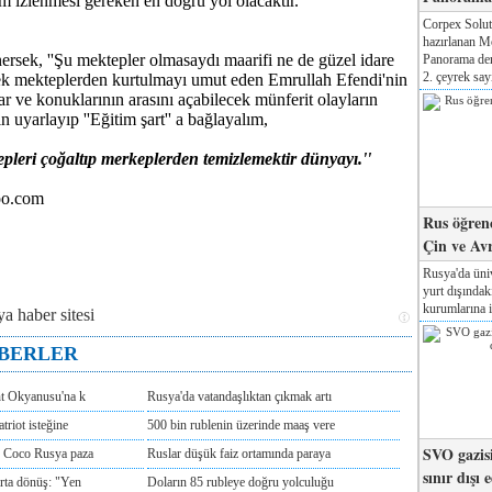
ım izlenmesi gereken en doğru yol olacaktır.
Corpex Solut
hazırlanan M
ersek, ''Şu mektepler olmasaydı maarifi ne de güzel idare
Panorama der
2. çeyrek sayı
rek mekteplerden kurtulmayı umut eden Emrullah Efendi'nin
ar ve konuklarının arasını açabilecek münferit olayların
n uyarlayıp ''Eğitim şart'' a bağlayalım,
epleri çoğaltıp merkeplerden temizlemektir dünyayı.''
o.com
Rus öğrenc
Çin ve Av
Rusya'da üniv
yurt dışında
kurumlarına il
ABERLER
nt Okyanusu'na k
Rusya'da vatandaşlıktan çıkmak artı
triot isteğine
500 bin rublenin üzerinde maaş vere
SVO gazisi
e Coco Rusya paza
Ruslar düşük faiz ortamında paraya
sınır dışı 
rta dönüş: "Yen
Doların 85 rubleye doğru yolculuğu