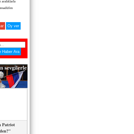
 aralıklarla
 tesadüfen
ar
 Patriot
eden?"