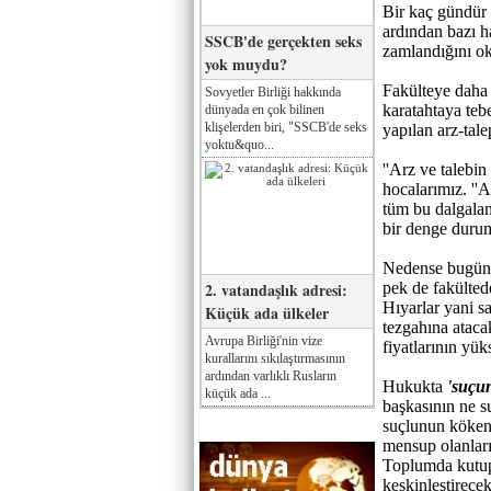
Bir kaç gündür 
ardından bazı h
SSCB'de gerçekten seks
zamlandığını o
yok muydu?
Fakülteye daha h
Sovyetler Birliği hakkında
karatahtaya tebe
dünyada en çok bilinen
klişelerden biri, "SSCB'de seks
yapılan arz-tal
yoktu&quo...
''Arz ve talebin
hocalarımız. ''A
tüm bu dalgalan
bir denge durum
Nedense bugünle
2. vatandaşlık adresi:
pek de fakülte
Hıyarlar yani sa
Küçük ada ülkeler
tezgahına atacak
Avrupa Birliği'nin vize
fiyatlarının yü
kurallarını sıkılaştırmasının
ardından varlıklı Rusların
Hukukta
'suçun
küçük ada ...
başkasının ne su
suçlunun kökeni,
mensup olanları
Toplumda kutupl
keskinleştirece