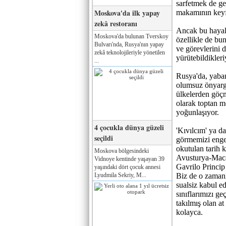
sarfetmek de ge
Moskova'da ilk yapay
makamının keyfi
zekâ restoranı
Ancak bu hayalde
Moskova'da bulunan Tverskoy
özellikle de bun
Bulvarı'nda, Rusya'nın yapay
ve görevlerini 
zekâ teknolojileriyle yönetilen
yürütebildikleri
...
Rusya'da, yabanc
olumsuz önyargı
ülkelerden göçm
olarak toptan me
yoğunlaşıyor.
4 çocukla dünya güzeli
'Kıvılcım' ya da
seçildi
görmemizi enge
okutulan tarih k
Moskova bölgesindeki
Avusturya-Maca
Vidnoye kentinde yaşayan 39
Gavrilo Princip 
yaşındaki dört çocuk annesi
Lyudmila Sekriy, M...
Biz de o zamanl
sualsiz kabul ed
sınıflarımızı ge
takılmış olan at
kolayca.