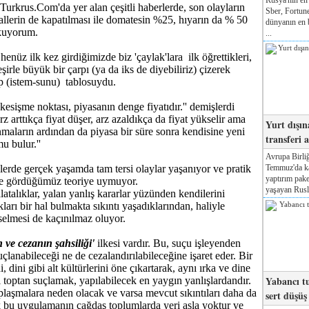
Turkrus.Com'da yer alan çeşitli haberlerde, son olayların
Sber, Fortune
allerin de kapatılması ile domatesin %25, hıyarın da % 50
dünyanın en b
kuyorum.
...
enüz ilk kez girdiğimizde biz 'çaylak'lara ilk öğrettikleri,
şirle büyük bir çarpı (ya da iks de diyebiliriz) çizerek
ep (istem-sunu) tablosuydu.
 kesişme noktası, piyasanın denge fiyatıdır.'' demişlerdi
rz arttıkça fiyat düşer, arz azaldıkça da fiyat yükselir ama
Yurt dışın
maların ardından da piyasa bir süre sonra kendisine yeni
transferi a
u bulur.''
Avrupa Birliğ
Temmuz'da kab
rde gerçek yaşamda tam tersi olaylar yaşanıyor ve pratik
yaptırım pake
de gördüğümüz teoriye uymuyor.
yaşayan Rusla
latalıklar, yalan yanlış kararlar yüzünden kendilerini
ları bir hal bulmakta sıkıntı yaşadıklarından, haliyle
kselmesi de kaçınılmaz oluyor.
 ve cezanın şahsiliği'
ilkesi vardır. Bu, suçu işleyenden
çlanabileceği ne de cezalandırılabileceğine işaret eder. Bir
 dini gibi alt kültürlerini öne çıkartarak, aynı ırka ve dine
Yabancı tu
 toptan suçlamak, yapılabilecek en yaygın yanlışlardandır.
aşmalara neden olacak ve varsa mevcut sıkıntıları daha da
sert düşüş
k bu uygulamanın çağdaş toplumlarda yeri asla yoktur ve