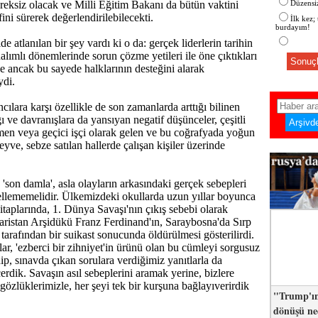
reksiz olacak ve Milli Eğitim Bakanı da bütün vaktini
Düzensiz
ni sürerek değerlendirilebilecekti.
İlk kez;
burdayım!
 atlanılan bir şey vardı ki o da: gerçek liderlerin tarihin
alımlı dönemlerinde sorun çözme yetileri ile öne çıktıkları
Sonuçl
de ancak bu sayede halklarının desteğini alarak
ydi.
ılara karşı özellikle de son zamanlarda arttığı bilinen
 ve davranışlara da yansıyan negatif düşünceler, çeşitli
en veya geçici işçi olarak gelen ve bu coğrafyada yoğun
yve, sebze satılan hallerde çalışan kişiler üzerinde
 'son damla', asla olayların arkasındaki gerçek sebepleri
llememelidir. Ülkemizdeki okullarda uzun yıllar boyunca
itaplarında, 1. Dünya Savaşı'nın çıkış sebebi olarak
ristan Arşidükü Franz Ferdinand'ın, Saraybosna'da Sırp
tarafından bir suikast sonucunda öldürülmesi gösterilirdi.
ar, 'ezberci bir zihniyet'in ürünü olan bu cümleyi sorgusuz
ip, sınavda çıkan sorulara verdiğimiz yanıtlarla da
çerdik. Savaşın asıl sebeplerini aramak yerine, bizlere
 gözlüklerimizle, her şeyi tek bir kurşuna bağlayıverirdik
"Trump'ın
dönüşü n