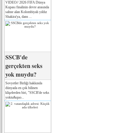
VIDEO// 2026 FIFA Dünya
Kupası finalinin devre arasında
sahne alan Kolombiyalı yıldız
Shakira'ya, dans ...
SSCB'de
gerçekten seks
yok muydu?
Sovyetler Birliği hakkında
dünyada en çok bilinen
klişelerden biri, "SSCB'de seks
yoktu&quo...