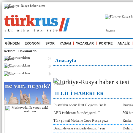
Реклама
Реклама
GÜNDEM
EKONOMİ
SPOR
YAŞAM
YAZARLAR
PORTRE
ANALİZ
Reklam
Hakkımızda
Реклама
Anasayfa
Реклама
Реклама
Реклама
İLGİLİ HABERLER
Rusya'dan öneri: Hint Okyanusu'na k
Rusya'd
ABD istihbaratı fikir değiştirdi: "
500 bin
Türk şirketi Madame Coco Rusya paza
Ruslar 
Benzinde eski standarta dönüş: "Yen
Doların