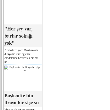
"Her şey var,
barlar sokağı
yok"
Analistlere göre Moskova'da
dünyanın ünlü eğlence
caddelerine benzer tek bir bar
bö...
Başkentte bin
liraya bir şişe su
Moskova'daki üst segment