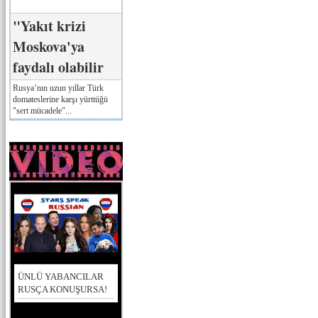
"Yakıt krizi
Moskova'ya
faydalı olabilir
Rusya’nın uzun yıllar Türk
domateslerine karşı yürttüğü
"sert mücadele"...
ÜNLÜ YABANCILAR
RUSÇA KONUŞURSA!