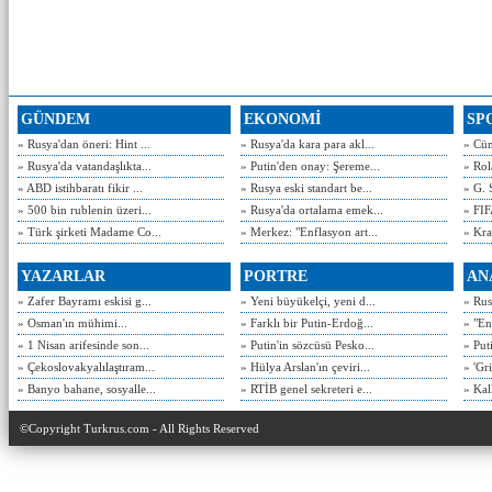
GÜNDEM
EKONOMİ
SP
» Rusya'dan öneri: Hint ...
» Rusya'da kara para akl...
» Cün
» Rusya'da vatandaşlıkta...
» Putin'den onay: Şereme...
» Rol
» ABD istihbaratı fikir ...
» Rusya eski standart be...
» G. 
» 500 bin rublenin üzeri...
» Rusya'da ortalama emek...
» FIF
» Türk şirketi Madame Co...
» Merkez: "Enflasyon art...
» Kra
YAZARLAR
PORTRE
AN
» Zafer Bayramı eskisi g...
» Yeni büyükelçi, yeni d...
» Rusy
» Osman'ın mühimi...
» Farklı bir Putin-Erdoğ...
» "En
» 1 Nisan arifesinde son...
» Putin'in sözcüsü Pesko...
» Put
» Çekoslovakyalılaştıram...
» Hülya Arslan'ın çeviri...
» 'Gri
» Banyo bahane, sosyalle...
» RTİB genel sekreteri e...
» Kal
©Copyright Turkrus.com - All Rights Reserved