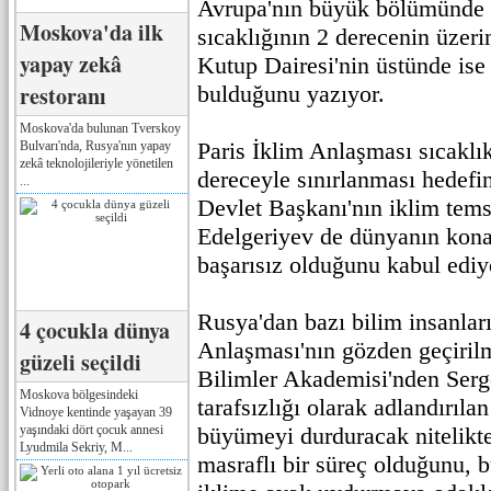
Avrupa'nın büyük bölümünde 
Moskova'da ilk
sıcaklığının 2 derecenin üzeri
yapay zekâ
Kutup Dairesi'nin üstünde ise 
restoranı
bulduğunu yazıyor.
Moskova'da bulunan Tverskoy
Paris İklim Anlaşması sıcaklık
Bulvarı'nda, Rusya'nın yapay
zekâ teknolojileriyle yönetilen
dereceyle sınırlanması hedef
...
Devlet Başkanı'nın iklim tems
Edelgeriyev de dünyanın kona
başarısız olduğunu kabul ediy
Rusya'dan bazı bilim insanları
4 çocukla dünya
Anlaşması'nın gözden geçirilm
güzeli seçildi
Bilimler Akademisi'nden Serg
Moskova bölgesindeki
tarafsızlığı olarak adlandırıl
Vidnoye kentinde yaşayan 39
yaşındaki dört çocuk annesi
büyümeyi durduracak nitelikt
Lyudmila Sekriy, M...
masraflı bir süreç olduğunu, 