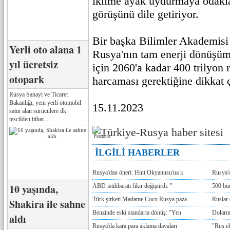
iklime ayak uydurmaya odakla
görüşünü dile getiriyor.
Bir başka Bilimler Akademisi
Yerli oto alana 1
Rusya'nın tam enerji dönüşü
yıl ücretsiz
için 2060'a kadar 400 trilyon r
otopark
harcaması gerektiğine dikkat 
Rusya Sanayi ve Ticaret
Bakanlığı, yeni yerli otomobil
15.11.2023
satın alan sürücülere ilk
tescilden itibar...
Реклама
İLGİLİ HABERLER
Rusya'dan öneri: Hint Okyanusu'na k
Rusya'd
10 yaşında,
ABD istihbaratı fikir değiştirdi: "
500 bin
Türk şirketi Madame Coco Rusya paza
Ruslar 
Shakira ile sahne
Benzinde eski standarta dönüş: "Yen
Doların
aldı
Rusya'da kara para aklama davaları
"Rus e