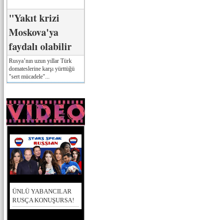
"Yakıt krizi
Moskova'ya
faydalı olabilir
Rusya’nın uzun yıllar Türk
domateslerine karşı yürttüğü
"sert mücadele"...
ÜNLÜ YABANCILAR
RUSÇA KONUŞURSA!