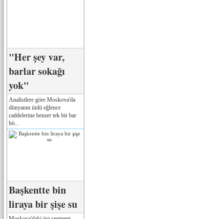
"Her şey var,
barlar sokağı
yok"
Analistlere göre Moskova'da
dünyanın ünlü eğlence
caddelerine benzer tek bir bar
bö...
Başkentte bin
liraya bir şişe su
Moskova'daki üst segment