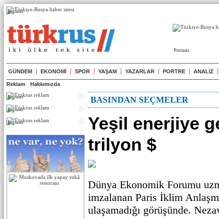
Реклама
Реклама
GÜNDEM
EKONOMİ
SPOR
YAŞAM
YAZARLAR
PORTRE
ANALİZ
Reklam
Hakkımızda
Реклама
BASINDAN SEÇMELER
Реклама
Yeşil enerjiye g
Реклама
trilyon $
Dünya Ekonomik Forumu uzma
imzalanan Paris İklim Anlaşma
ulaşamadığı görüşünde. Neza