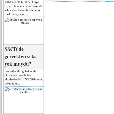
VIDEO// 2026 FIFA Dünya
Kupası finalinin devre arasında
sahne alan Kolombiyalı yıldız
Shakira'ya, dans ...
SSCB'de
gerçekten seks
yok muydu?
Sovyetler Birliği hakkında
dünyada en çok bilinen
klişelerden biri, "SSCB'de seks
yoktu&quo...