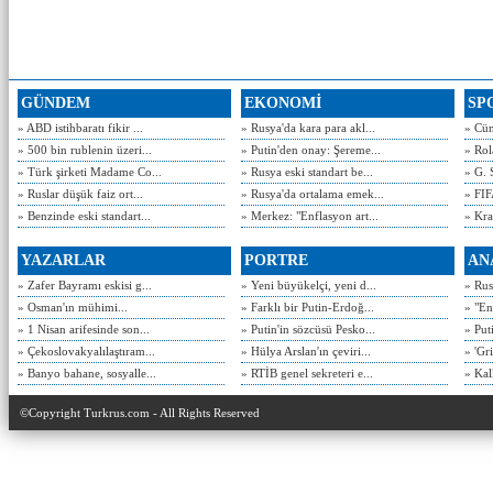
GÜNDEM
EKONOMİ
SP
» ABD istihbaratı fikir ...
» Rusya'da kara para akl...
» Cün
» 500 bin rublenin üzeri...
» Putin'den onay: Şereme...
» Rol
» Türk şirketi Madame Co...
» Rusya eski standart be...
» G. 
» Ruslar düşük faiz ort...
» Rusya'da ortalama emek...
» FIF
» Benzinde eski standart...
» Merkez: "Enflasyon art...
» Kra
YAZARLAR
PORTRE
AN
» Zafer Bayramı eskisi g...
» Yeni büyükelçi, yeni d...
» Rusy
» Osman'ın mühimi...
» Farklı bir Putin-Erdoğ...
» "En
» 1 Nisan arifesinde son...
» Putin'in sözcüsü Pesko...
» Put
» Çekoslovakyalılaştıram...
» Hülya Arslan'ın çeviri...
» 'Gri
» Banyo bahane, sosyalle...
» RTİB genel sekreteri e...
» Kal
©Copyright Turkrus.com - All Rights Reserved