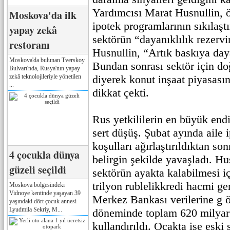
Yardımcısı Marat Husnullin, öz
Moskova'da ilk
ipotek programlarının sıkılaştı
yapay zekâ
sektörün “dayanıklılık rezervin
restoranı
Husnullin, “Artık baskıya da
Moskova'da bulunan Tverskoy
Bundan sonrası sektör için do
Bulvarı'nda, Rusya'nın yapay
zekâ teknolojileriyle yönetilen
diyerek konut inşaat piyasasın
...
dikkat çekti.
Rus yetkililerin en büyük end
sert düşüş. Şubat ayında aile 
koşulları ağırlaştırıldıktan so
4 çocukla dünya
belirgin şekilde yavaşladı. H
güzeli seçildi
sektörün ayakta kalabilmesi iç
trilyon rublelikkredi hacmi ge
Moskova bölgesindeki
Vidnoye kentinde yaşayan 39
Merkez Bankası verilerine g ö
yaşındaki dört çocuk annesi
Lyudmila Sekriy, M...
döneminde toplam 620 milyar 
kullandırıldı. Ocakta ise eski 