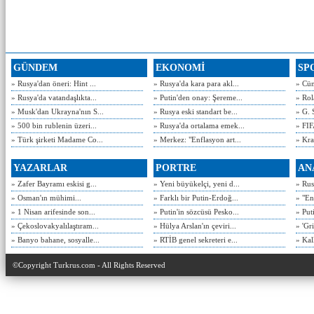
GÜNDEM
EKONOMİ
SP
» Rusya'dan öneri: Hint ...
» Rusya'da kara para akl...
» Cün
» Rusya'da vatandaşlıkta...
» Putin'den onay: Şereme...
» Rol
» Musk'dan Ukrayna'nın S...
» Rusya eski standart be...
» G. 
» 500 bin rublenin üzeri...
» Rusya'da ortalama emek...
» FIF
» Türk şirketi Madame Co...
» Merkez: "Enflasyon art...
» Kra
YAZARLAR
PORTRE
AN
» Zafer Bayramı eskisi g...
» Yeni büyükelçi, yeni d...
» Rusy
» Osman'ın mühimi...
» Farklı bir Putin-Erdoğ...
» "En
» 1 Nisan arifesinde son...
» Putin'in sözcüsü Pesko...
» Put
» Çekoslovakyalılaştıram...
» Hülya Arslan'ın çeviri...
» 'Gri
» Banyo bahane, sosyalle...
» RTİB genel sekreteri e...
» Kal
©Copyright Turkrus.com - All Rights Reserved