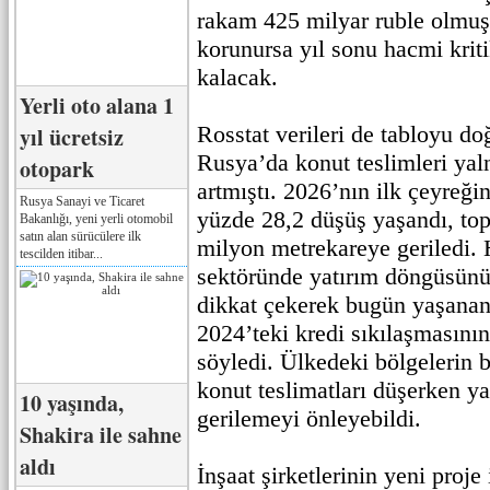
rakam 425 milyar ruble olmu
korunursa yıl sonu hacmi krit
kalacak.
Yerli oto alana 1
Rosstat verileri de tabloyu do
yıl ücretsiz
Rusya’da konut teslimleri yal
otopark
artmıştı. 2026’nın ilk çeyreğin
Rusya Sanayi ve Ticaret
yüzde 28,2 düşüş yaşandı, to
Bakanlığı, yeni yerli otomobil
satın alan sürücülere ilk
milyon metrekareye geriledi. 
tescilden itibar...
sektöründe yatırım döngüsün
dikkat çekerek bugün yaşanan
2024’teki kredi sıkılaşmasın
söyledi. Ülkedeki bölgelerin
konut teslimatları düşerken y
10 yaşında,
gerilemeyi önleyebildi.
Shakira ile sahne
aldı
İnşaat şirketlerinin yeni proje 