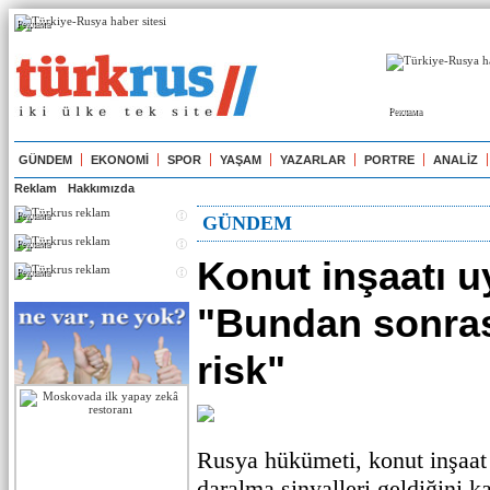
Реклама
Реклама
GÜNDEM
EKONOMİ
SPOR
YAŞAM
YAZARLAR
PORTRE
ANALİZ
Reklam
Hakkımızda
Реклама
GÜNDEM
Реклама
Konut inşaatı uy
Реклама
"Bundan sonra
risk"
Rusya hükümeti, konut inşaat
daralma sinyalleri geldiğini k