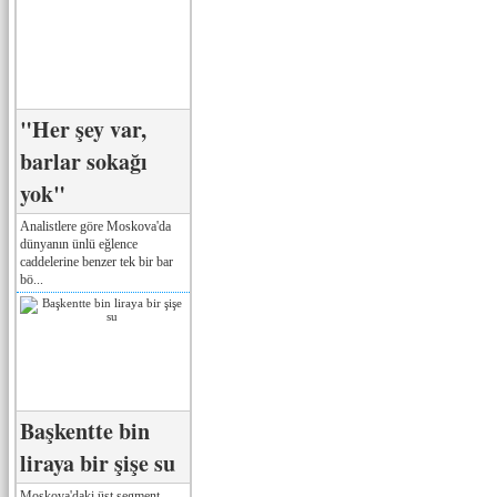
"Her şey var,
barlar sokağı
yok"
Analistlere göre Moskova'da
dünyanın ünlü eğlence
caddelerine benzer tek bir bar
bö...
Başkentte bin
liraya bir şişe su
Moskova'daki üst segment