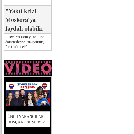
"Yakıt krizi
Moskova'ya
faydalı olabilir
Rusya’nın uzun yıllar Türk
domateslerine karşı yürttüğü
"sert mücadele"...
ÜNLÜ YABANCILAR
RUSÇA KONUŞURSA!