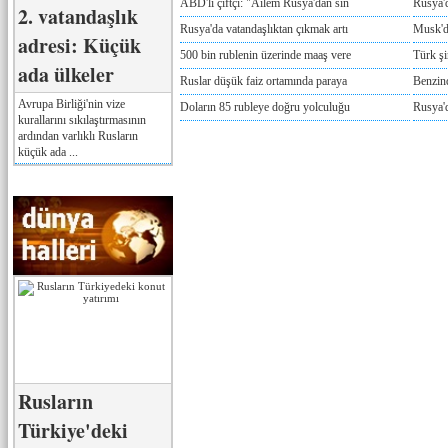
ABD'li çiftçi: "Ailem Rusya'dan sın
Rusya'
2. vatandaşlık
Rusya'da vatandaşlıktan çıkmak artı
Musk'da
adresi: Küçük
500 bin rublenin üzerinde maaş vere
Türk ş
ada ülkeler
Ruslar düşük faiz ortamında paraya
Benzind
Avrupa Birliği'nin vize
Doların 85 rubleye doğru yolculuğu
Rusya'd
kurallarını sıkılaştırmasının
ardından varlıklı Rusların
küçük ada ...
Rusların
Türkiye'deki