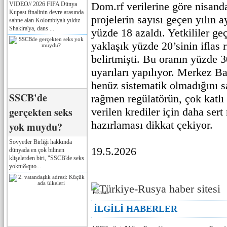
Dom.rf verilerine göre nisanda
VIDEO// 2026 FIFA Dünya
Kupası finalinin devre arasında
projelerin sayısı geçen yılın 
sahne alan Kolombiyalı yıldız
Shakira'ya, dans ...
yüzde 18 azaldı. Yetkililer geçe
yaklaşık yüzde 20’sinin iflas r
belirtmişti. Bu oranın yüzde 3
uyarıları yapılıyor. Merkez B
henüz sistematik olmadığını 
SSCB'de
rağmen regülatörün, çok katlı 
gerçekten seks
verilen krediler için daha sert 
hazırlaması dikkat çekiyor.
yok muydu?
Sovyetler Birliği hakkında
19.5.2026
dünyada en çok bilinen
klişelerden biri, "SSCB'de seks
yoktu&quo...
Реклама
İLGİLİ HABERLER